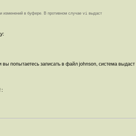
ли изменений в буфере. В противном случае
vi
выдаст
у:
вы попытаетесь записать в файл johnson, система выдаст
!
: