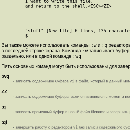
        I want to write this file,

        and return to the shell.<ESC><ZZ>

        -

        -

        -

        -

        "stuff" [New file] 6 lines, 135 characters

:w
:q
Вы также можете использовать команды
и
редактор
:w
в последней строке экрана. Команда
записывает буфер
:wq
раздельно, или в одной команде
Пять основных команд могут быть использованы для зав
:wq
- записать содержимое буфера
vi
в файл, который в данный мом
ZZ
- записать содержимое буфера, если он изменялся с момента по
:q
- записать временный буфер в новый файл filename и завершить
:q!
- завершить работу с редактором
vi
без записи содержимого буф