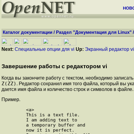
НОВ
Каталог документации
/
Раздел "Документация для Linux"
Next:
Специальные опции для vi
Up:
Экранный редактор vi
Завершение работы с редактором vi
Когда вы закончите работу с текстом, необходимо записа
Z(ZZ)
. Редактор сохранил имя того файла, который вы ук
дается имя файла и количество строк и символов в файле
Пример.
        <a>

        This is a text file.

        I am adding text to

        a temporary buffer and

        now it is perfect.
