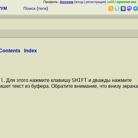
Профиль:
Аноним
(
вход
|
регистрация
)
неRU
opennet.me
РУМ
Поиск
(
теги
)
Contents
Index
ll
SHIFT
. Для этого нажмите клавишу
и дважды нажмите
ишет текст из буфера. Обратите внимание, что внизу экрана