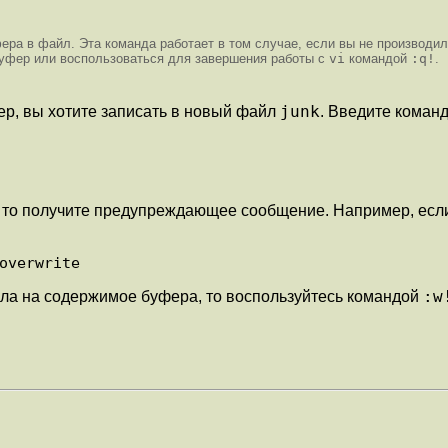
ера в файл. Эта команда работает в том случае, если вы не производи
уфер или воспользоваться для завершения работы с
vi
командой
:q!
.
junk
ер, вы хотите записать в новый файл
. Введите команд
 то получите предупреждающее сообщение. Например, если 
:w
ла на содержимое буфера, то воспользуйтесь командой