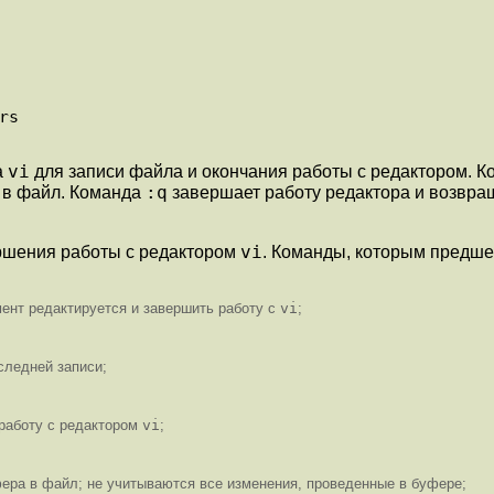
vi
а
для записи файла и окончания работы с редактором. Ко
:q
 в файл. Команда
завершает работу редактора и возвр
vi
ершения работы с редактором
. Команды, которым предш
ент редактируется и завершить работу с
vi
;
следней записи;
 работу с редактором
vi
;
ера в файл; не учитываются все изменения, проведенные в буфере;