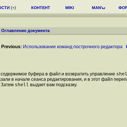
ОСТИ
(
+
)
КОНТЕНТ
WIKI
MAN'ы
ФО
/
Оглавление документа
Previous:
Использование команд построчного редактора
she
ть содержимое буфера в файл и возвратить управление
азали в начале сеанса редактирования, и в этот файл переп
shell
. Затем
выдает вам подсказку.