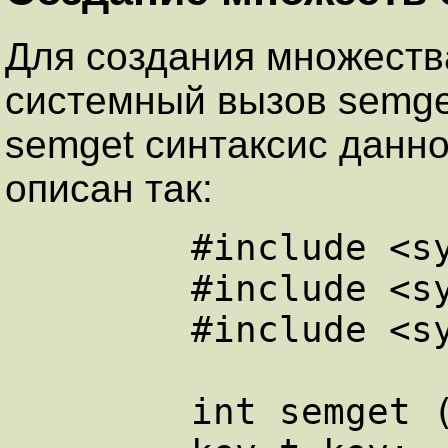
Для создания множеств
системный вызов semget
semget синтаксис данно
описан так:
        #include <sys/types.h>

        #include <sys/ipc.h>

        #include <sys/sem.h>

        int semget (key, nsems, semflg)
