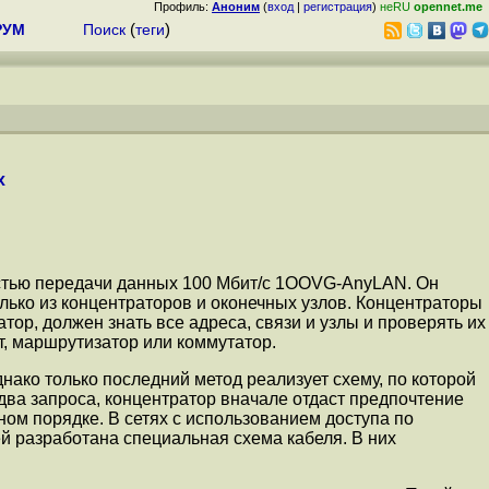
Профиль:
Аноним
(
вход
|
регистрация
)
неRU
opennet.me
РУМ
Поиск
(
теги
)
x
оростью передачи данных 100 Мбит/с 1OOVG-AnyLAN. Он
олько из концентраторов и оконечных узлов. Концентраторы
ор, должен знать все адреса, связи и узлы и проверять их
, маршрутизатор или коммутатор.
нако только последний метод реализует схему, по которой
два запроса, концентратор вначале отдаст предпочтение
ом порядке. В сетях с использованием доступа по
й разработана специальная схема кабеля. В них