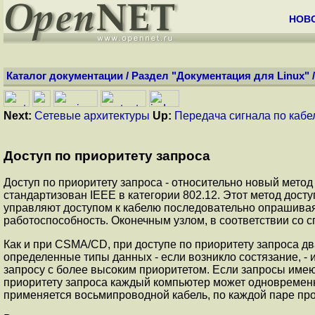
НОВ
Каталог документации
/
Раздел "Документация для Linux"
Next:
Сетевые архитектуры
Up:
Передача сигнала по кабе
Доступ по приоритету запроса
Доступ по приоритету запроса - относительно новый метод
стандартизован IEEE в категории 802.12. Этот метод дост
управляют доступом к кабелю последовательно опрашивая в
работоспособность. Оконечным узлом, в соответствии со
Как и при CSMA/CD, при доступе по приоритету запроса дв
определенные типы данных - если возникло состязание, -
запросу с более высоким приоритетом. Если запросы имею
приоритету запроса каждый компьютер может одновременно
применяется восьмипроводной кабель, по каждой паре про