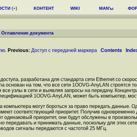
ОСТИ
(
+
)
КОНТЕНТ
WIKI
MAN'ы
ФО
/
Оглавление документа
лю.
Previous:
Доступ с передачей маркера
Contents
Inde
 доступа, разработана для стандарта сети Ethernet со ск
упа основан на том, что все сети 1OOVG-AnyLAN строятся т
се узлы в сети и выявляя запросы на передачу. Концентрат
 спецификацией 1OOVG-AnyLAN, может быть компьютер, мост
а компьютера могут бороться за право передать данные. Од
 имеют соответствующий приоритет. Получив одновременно 
т одинаковый приоритет, они будут обслужены в произвольн
 передавать и принимать данные, поскольку для этих сете
водов сигналы передаются с частотой 25 МГц.