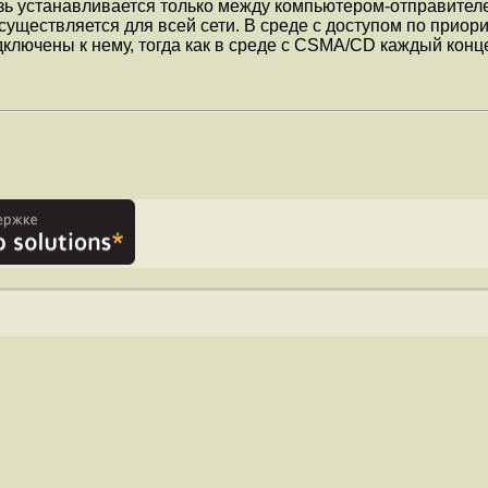
связь устанавливается только между компьютером-отправите
уществляется для всей сети. В среде с доступом по приор
лючены к нему, тогда как в среде с CSMA/CD каждый конце