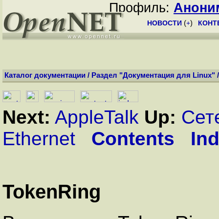
Профиль:
Анони
НОВОСТИ
(
+
)
КОНТ
Каталог документации
/
Раздел "Документация для Linux"
Next:
AppleTalk
Up:
Сет
Ethernet
Contents
In
TokenRing