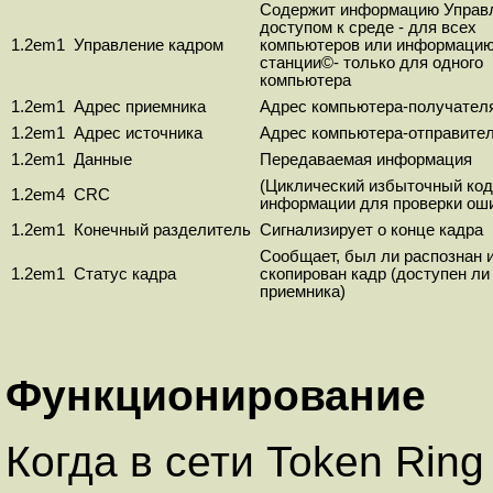
Содержит информацию Управ
доступом к среде - для всех
1.2em1
Управление кадром
компьютеров или информацию
станции©- только для одного
компьютера
1.2em1
Адрес приемника
Адрес компьютера-получател
1.2em1
Адрес источника
Адрес компьютера-отправите
1.2em1
Данные
Передаваемая информация
(Циклический избыточный код)
1.2em4
CRC
информации для проверки ош
1.2em1
Конечный разделитель
Сигнализирует о конце кадра
Сообщает, был ли распознан 
1.2em1
Статус кадра
скопирован кадр (доступен ли
приемника)
Функционирование
Когда в сети Token Rin