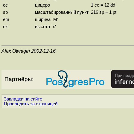
cc
цицеро
1 cc = 12 dd
sp
масштабированный пункт
216 sp = 1 pt
em
ширина `M'
ex
высота `x'
Alex Otwagin 2002-12-16
Партнёры:
Закладки на сайте
Проследить за страницей