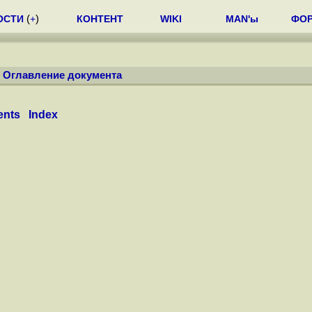
ОСТИ
(
+
)
КОНТЕНТ
WIKI
MAN'ы
ФО
/
Оглавление документа
ents
Index