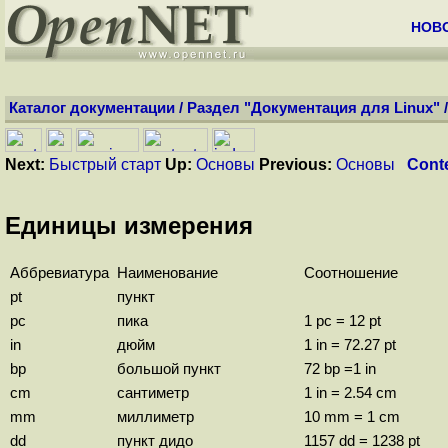
НОВ
Каталог документации
/
Раздел "Документация для Linux"
Next:
Быстрый старт
Up:
Основы
Previous:
Основы
Cont
Единицы измерения
Аббревиатура
Наименование
Соотношение
pt
пункт
pc
пика
1 pc = 12 pt
in
дюйм
1 in = 72.27 pt
bp
большой пункт
72 bp =1 in
cm
сантиметр
1 in = 2.54 cm
mm
миллиметр
10 mm = 1 cm
dd
пункт дидо
1157 dd = 1238 pt