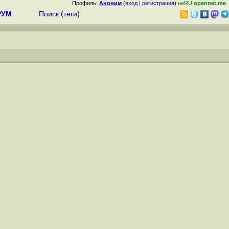
Профиль:
Аноним
(
вход
|
регистрация
)
неRU
opennet.me
РУМ
Поиск
(
теги
)