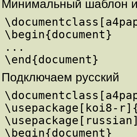
Минимальный шаблон ис
\documentclass[a4pap
\begin{document}

...

Подключаем русский
\documentclass[a4pap
\usepackage[koi8-r]{
\usepackage[russian]
\begin{document}
