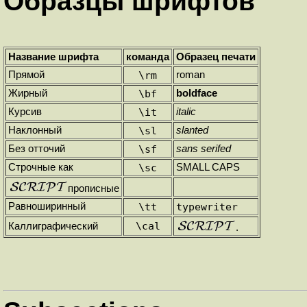
Образцы шрифтов
Название шрифта
команда
Образец печати
Прямой
\rm
roman
Жирный
\bf
boldface
Курсив
\it
italic
Наклонный
\sl
slanted
Без отточий
\sf
sans serifed
Строчные как
\sc
SMALL CAPS
прописные
Равноширинный
\tt
typewriter
\cal
Каллиграфический
.