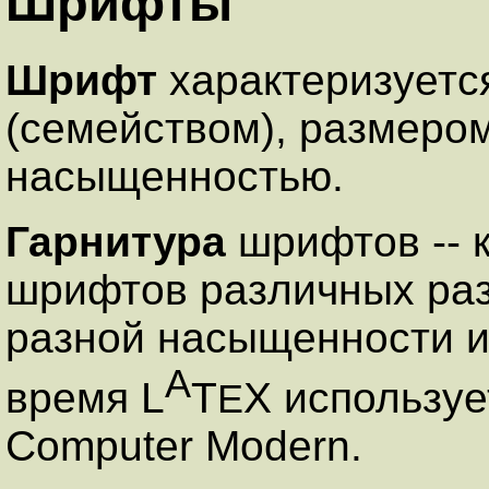
Шрифты
Шрифт
характеризуетс
(семейством), размером
насыщенностью.
Гарнитурa
шрифтов -- 
шрифтов различных раз
разной насыщенности и
A
время L
T
X использу
E
Computer Modern.