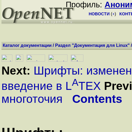
Профиль:
Анони
НОВОСТИ
(
+
)
КОНТ
Каталог документации
/
Раздел "Документация для Linux"
Next:
Шрифты: изменен
A
введение в L
TEX
Prev
многоточия
Contents