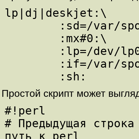
lp|dj|deskjet:\

        :sd=/var/spool/lpd/dj:\

        :mx#0:\

        :lp=/dev/lp0:\

        :if=/var/spool/lpd/dj/filter:\

Простой скрипт может выгляд
#!perl

# Предыдущая строка 
путь к perl
