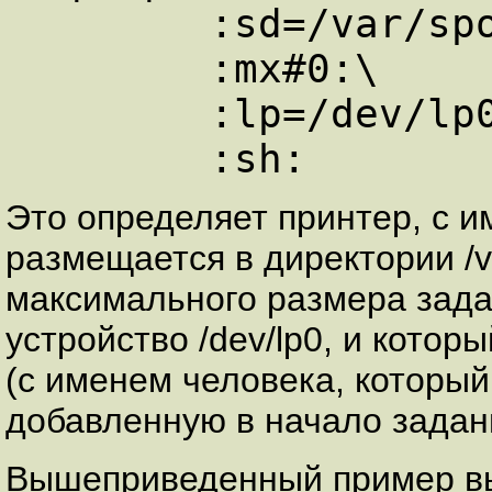
        :sd=/var/spool/lpd/dj:\

        :mx#0:\

        :lp=/dev/lp0:\

Это определяет принтер, с име
размещается в директории /va
максимального размера зада
устройство /dev/lp0, и котор
(с именем человека, который
добавленную в начало задан
Вышеприведенный пример вы