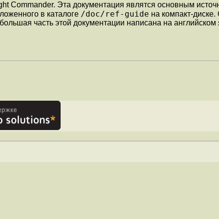
ight Commander. Эта документация являтся основным исто
/doc/ref-guide
оложенного в каталоге
на компакт-диске.
о большая часть этой документации написана на английско