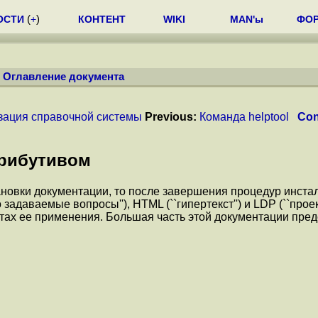
ОСТИ
(
+
)
КОНТЕНТ
WIKI
MAN'ы
ФО
/
Оглавление документа
зация справочной системы
Previous:
Команда helptool
Con
трибутивом
тановки документации, то после завершения процедур инста
о задаваемые вопросы''), HTML (``гипертекст'') и LDP (``пр
ктах ее применения. Большая часть этой документации пре