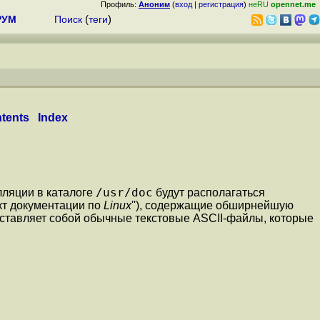
Профиль:
Аноним
(
вход
|
регистрация
)
неRU
opennet.me
РУМ
Поиск
(
теги
)
tents
Index
/usr/doc
лляции в каталоге
будут располагаться
оект документации по
Linux
''), содержащие обширнейшую
дставляет собой обычные текстовые ASCII-файлы, которые