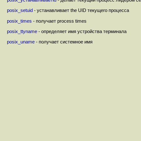
posix_устанавливаетid
- делает текущий процесс лидером с
posix_setuid
- устанавливает the UID текущего процесса
posix_times
- получает process times
posix_ttyname
- определяет имя устройства терминала
posix_uname
- получает системное имя