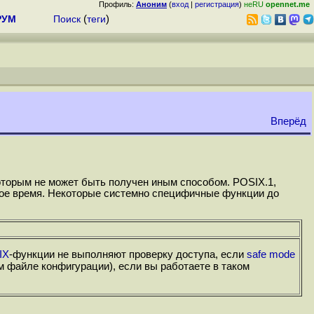
Профиль:
Аноним
(
вход
|
регистрация
)
неRU
opennet.me
РУМ
Поиск
(
теги
)
Вперёд
оторым не может быть получен иным способом. POSIX.1,
льное время. Некоторые системно специфичные функции до
IX
-функции не выполняют проверку доступа, если
safe mode
 файле конфигурации), если вы работаете в таком