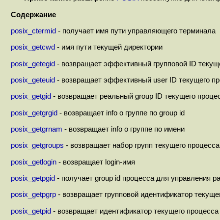
Содержание
posix_ctermid
- получает имя пути управляющего терминала
posix_getcwd
- имя пути текущей директории
posix_getegid
- возвращает эффективный групповой ID текущ
posix_geteuid
- возвращает эффективный user ID текущего п
posix_getgid
- возвращает реальный group ID текущего проце
posix_getgrgid
- возвращает info о группе по group id
posix_getgrnam
- возвращает info о группе по имени
posix_getgroups
- возвращает набор групп текущего процесса
posix_getlogin
- возвращает login-имя
posix_getpgid
- получает group id процесса для управления р
posix_getpgrp
- возвращает групповой идентификатор текуще
posix_getpid
- возвращает идентификатор текущего процесса