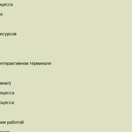
оцесса
me
ресурсов
интерактивном терминале
анал)
роцесса
роцесса
ния работой