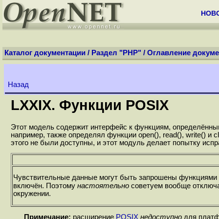
НОВ
Каталог документации
/
Раздел "PHP"
/
Оглавление докуме
Назад
LXXIX. Функции POSIX
Этот модель содержит интерфейс к функциям, определённым 
например, также определял функции open(), read(), write()
этого не были доступны, и этот модуль делает попытку испр
Чувствительные данные могут быть запрошены функциями
включён. Поэтому
настоятельно
советуем вообще отключ
окружении.
Примечание:
расширение
POSIX
недоступно
для платф