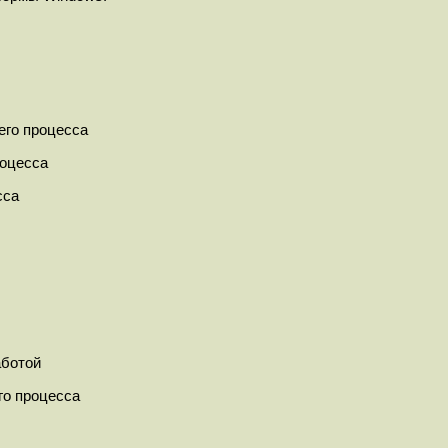
его процесса
роцесса
сса
аботой
го процесса