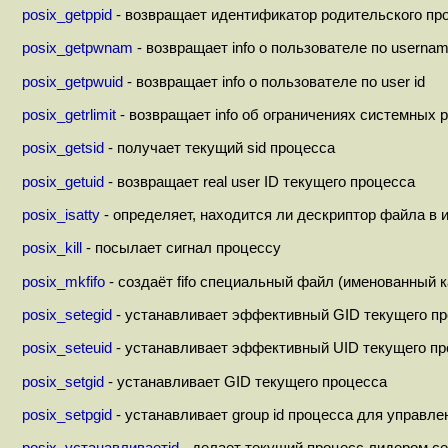
posix_getppid
- возвращает идентификатор родительского пр
posix_getpwnam
- возвращает info о пользователе по userna
posix_getpwuid
- возвращает info о пользователе по user id
posix_getrlimit
- возвращает info об ограничениях системных 
posix_getsid
- получает текущий sid процесса
posix_getuid
- возвращает real user ID текущего процесса
posix_isatty
- определяет, находится ли дескриптор файла в 
posix_kill
- посылает сигнал процессу
posix_mkfifo
- создаёт fifo специальный файл (именованный к
posix_setegid
- устанавливает эффективный GID текущего п
posix_seteuid
- устанавливает эффективный UID текущего п
posix_setgid
- устанавливает GID текущего процесса
posix_setpgid
- устанавливает group id процесса для управле