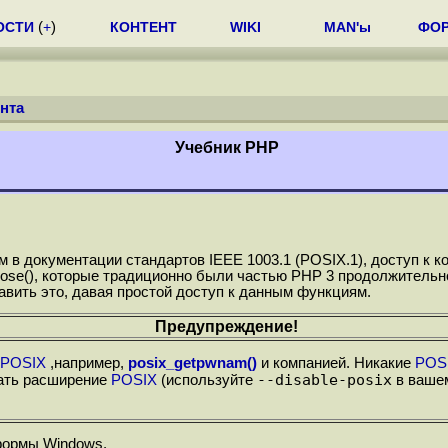
ОСТИ
(
+
)
КОНТЕНТ
WIKI
MAN'ы
ФО
нта
Учебник РНР
в документации стандартов IEEE 1003.1 (POSIX.1), доступ к к
 и close(), которые традиционно были частью PHP 3 продолжите
авить это, давая простой доступ к данным функциям.
Предупреждение!
POSIX
,например,
posix_getpwnam()
и компанией. Никакие
POS
--disable-posix
ать расширение
POSIX
(используйте
в вашем
ормы Windows.