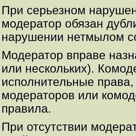
При серьезном нарушен
модератор обязан дубл
нарушении нетмылом со
Модеpатоp вправе назн
или нескольких). Комод
исполнительные пpава, 
модеpатоpов или комод
пpавила.
Пpи отсутствии модеpат