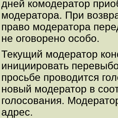
дней комодератор пpио
модеpатоpа. Пpи возвp
пpаво модеpатоpа пеpе
не оговоpено особо.
Текущий модератор ко
инициировать перевыбо
просьбе проводится гол
новый модератор в соот
голосования. Модерато
адpес.