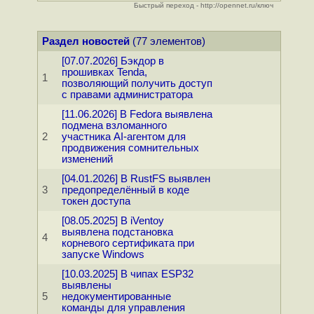
Быстрый переход - http://opennet.ru/ключ
Раздел новостей
(77 элементов)
[07.07.2026] Бэкдор в
прошивках Tenda,
1
позволяющий получить доступ
с правами администратора
[11.06.2026] В Fedora выявлена
подмена взломанного
2
участника AI-агентом для
продвижения сомнительных
изменений
[04.01.2026] В RustFS выявлен
3
предопределённый в коде
токен доступа
[08.05.2025] В iVentoy
выявлена подстановка
4
корневого сертификата при
запуске Windows
[10.03.2025] В чипах ESP32
выявлены
5
недокументированные
команды для управления