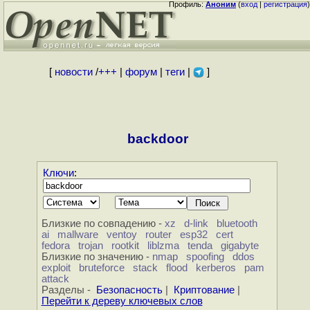
Профиль:
Аноним
(
вход
|
регистрация
)
[
новости
/
+++
|
форум
|
теги
|
]
backdoor
Ключи
:
Близкие по совпадению -
xz
d-link
bluetooth
ai
mallware
ventoy
router
esp32
cert
fedora
trojan
rootkit
liblzma
tenda
gigabyte
Близкие по значению -
nmap
spoofing
ddos
exploit
bruteforce
stack
flood
kerberos
pam
attack
Разделы -
Безопасность
|
Криптование
|
Перейти к дереву ключевых слов