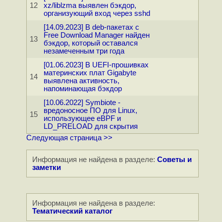
12
xz/liblzma выявлен бэкдор,
организующий вход через sshd
[14.09.2023] В deb-пакетах с
Free Download Manager найден
13
бэкдор, который оставался
незамеченным три года
[01.06.2023] В UEFI-прошивках
материнских плат Gigabyte
14
выявлена активность,
напоминающая бэкдор
[10.06.2022] Symbiote -
вредоносное ПО для Linux,
15
использующее eBPF и
LD_PRELOAD для скрытия
Следующая страница >>
Информация не найдена в разделе:
Советы и
заметки
Информация не найдена в разделе:
Тематический каталог