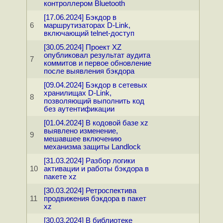
контроллером Bluetooth
[17.06.2024] Бэкдор в
6
маршрутизаторах D-Link,
включающий telnet-доступ
[30.05.2024] Проект XZ
опубликовал результат аудита
7
коммитов и первое обновление
после выявления бэкдора
[09.04.2024] Бэкдор в сетевых
хранилищах D-Link,
8
позволяющий выполнить код
без аутентификации
[01.04.2024] В кодовой базе xz
выявлено изменение,
9
мешавшее включению
механизма защиты Landlock
[31.03.2024] Разбор логики
10
активации и работы бэкдора в
пакете xz
[30.03.2024] Ретроспектива
11
продвижения бэкдора в пакет
xz
[30.03.2024] В библиотеке