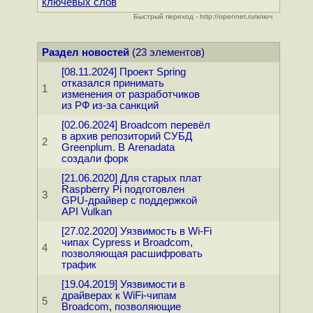
ключевых слов
Быстрый переход - http://opennet.ru/ключ
Раздел новостей
(23 элементов)
[08.11.2024] Проект Spring
отказался принимать
1
изменения от разработчиков
из РФ из-за санкций
[02.06.2024] Broadcom перевёл
в архив репозиторий СУБД
2
Greenplum. В Arenadata
создали форк
[21.06.2020] Для старых плат
Raspberry Pi подготовлен
3
GPU-драйвер с поддержкой
API Vulkan
[27.02.2020] Уязвимость в Wi-Fi
чипах Cypress и Broadcom,
4
позволяющая расшифровать
трафик
[19.04.2019] Уязвимости в
драйверах к WiFi-чипам
5
Broadcom, позволяющие