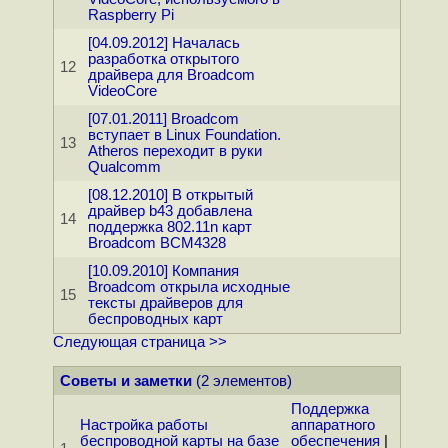
Raspberry Pi
[04.09.2012] Началась
разработка открытого
12
драйвера для Broadcom
VideoCore
[07.01.2011] Broadcom
вступает в Linux Foundation.
13
Atheros переходит в руки
Qualcomm
[08.12.2010] В открытый
драйвер b43 добавлена
14
поддержка 802.11n карт
Broadcom BCM4328
[10.09.2010] Компания
Broadcom открыла исходные
15
тексты драйверов для
беспроводных карт
Следующая страница >>
Советы и заметки
(2 элементов)
Поддержка
Настройка работы
аппаратного
беспроводной карты на базе
обеспечения
|