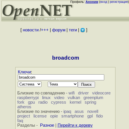
Профиль:
Аноним
(
вход
|
регистрация
)
[
новости
/
+++
|
форум
|
теги
|
]
broadcom
Ключи
:
Близкие по совпадению -
wifi
driver
videocore
raspberrypi
linux
video
vulkan
greenplum
fork
gpu
radio
cypress
kernel
spring
atheros
Близкие по значению -
ipaq
asus
novell
project
license
opie
smartphone
gpl
fido
faq
Разделы -
Разное
|
Перейти к дереву