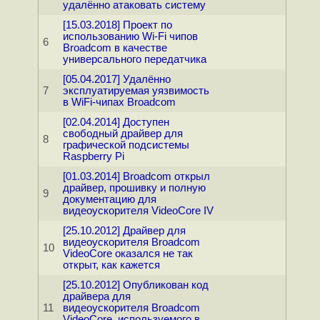
удалённо атаковать систему
[15.03.2018] Проект по
использованию Wi-Fi чипов
6
Broadcom в качестве
универсального передатчика
[05.04.2017] Удалённо
7
эксплуатируемая уязвимость
в WiFi-чипах Broadcom
[02.04.2014] Доступен
свободный драйвер для
8
графической подсистемы
Raspberry Pi
[01.03.2014] Broadcom открыл
драйвер, прошивку и полную
9
документацию для
видеоускорителя VideoCore IV
[25.10.2012] Драйвер для
видеоускорителя Broadcom
10
VideoCore оказался не так
открыт, как кажется
[25.10.2012] Опубликован код
драйвера для
11
видеоускорителя Broadcom
VideoCore, используемого в