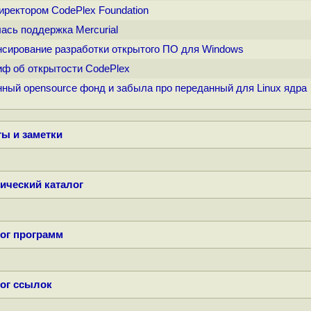
директором CodePlex Foundation
лась поддержка Mercurial
ансирование разработки открытого ПО для Windows
иф об открытости CodePlex
венный opensource фонд и забыла про переданный для Linux ядра
ы и заметки
ический каталог
ог программ
ог ссылок