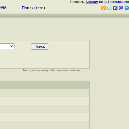
Профиль:
Аноним
(
вход
|
регистрация
)
РУМ
Поиск
(
теги
)
Быстрый переход - http://opennet.ru/ключ