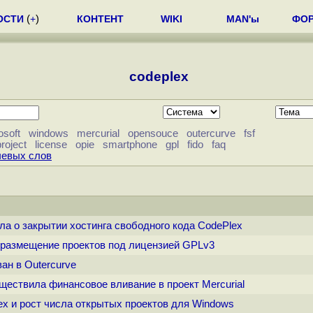
ОСТИ
(
+
)
КОНТЕНТ
WIKI
MAN'ы
ФО
codeplex
osoft
windows
mercurial
opensouce
outercurve
fsf
project
license
opie
smartphone
gpl
fido
faq
чевых слов
ила о закрытии хостинга свободного кода CodePlex
на размещение проектов под лицензией GPLv3
ан в Outercurve
уществила финансовое вливание в проект Mercurial
lex и рост числа открытых проектов для Windows