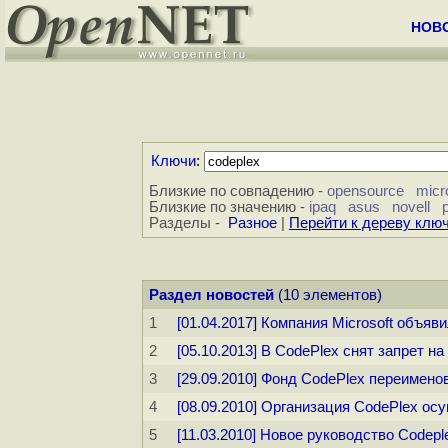
НОВ
Ключи
:
Близкие по совпадению -
opensource
micr
Близкие по значению -
ipaq
asus
novell
Разделы -
Разное
|
Перейти к дереву клю
Раздел новостей
(10 элементов)
1
[01.04.2017] Компания Microsoft объяв
2
[05.10.2013] В CodePlex снят запрет 
3
[29.09.2010] Фонд CodePlex переименов
4
[08.09.2010] Организация CodePlex ос
5
[11.03.2010] Новое руководство Codep