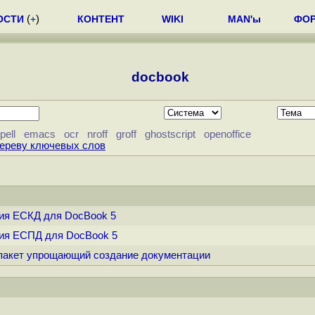
ОСТИ
(
+
)
КОНТЕНТ
WIKI
MAN'ы
ФО
docbook
pell
emacs
ocr
nroff
groff
ghostscript
openoffice
дереву ключевых слов
ния ЕСКД для DocBook 5
ения ЕСПД для DocBook 5
а пакет упрощающий создание документации