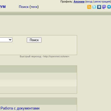
Профиль:
Аноним
(
вход
|
регистрация
)
РУМ
Поиск
(
теги
)
Быстрый переход - http://opennet.ru/ключ
Работа с документами