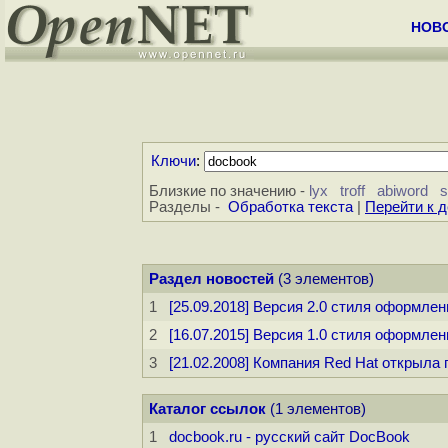
НОВ
Ключи
:
Близкие по значению -
lyx
troff
abiword
s
Разделы -
Обработка текста
|
Перейти к 
Раздел новостей
(3 элементов)
1
[25.09.2018] Версия 2.0 стиля оформле
2
[16.07.2015] Версия 1.0 стиля оформл
3
[21.02.2008] Компания Red Hat открыл
Каталог ссылок
(1 элементов)
1
docbook.ru - русский сайт DocBook