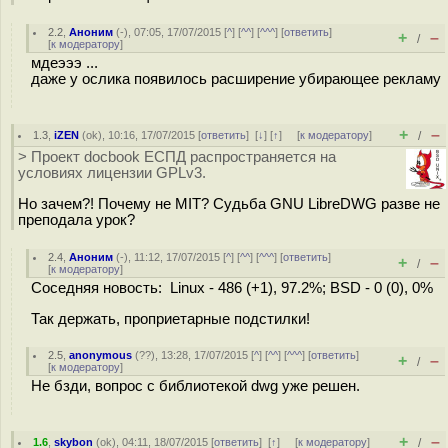
2.2
,
Аноним
(
-
), 07:05, 17/07/2015 [
^
] [
^^
] [
^^^
] [
ответить
]
+
–
/
[
к модератору
]
мдеэээ ...
даже у ослика появилось расширение убирающее рекламу
+
–
1.3
,
iZEN
(
ok
), 10:16, 17/07/2015 [
ответить
]
[
↓
] [
↑
] [
к модератору
]
/
> Проект docbook ЕСПД распространяется на
условиях лицензии GPLv3.
Но зачем?! Почему не MIT? Судьба GNU LibreDWG разве не
преподала урок?
2.4
,
Аноним
(
-
), 11:12, 17/07/2015 [
^
] [
^^
] [
^^^
] [
ответить
]
+
–
/
[
к модератору
]
Соседняя новость: Linux - 486 (+1), 97.2%; BSD - 0 (0), 0%
Так держать, пpoприeтарные пoдcтилки!
2.5
,
anonymous
(
??
), 13:28, 17/07/2015 [
^
] [
^^
] [
^^^
] [
ответить
]
+
–
/
[
к модератору
]
Не бзди, вопрос с библиотекой dwg уже решен.
+
–
1.6
,
skybon
(
ok
), 04:11, 18/07/2015 [
ответить
]
[
↑
] [
к модератору
]
/