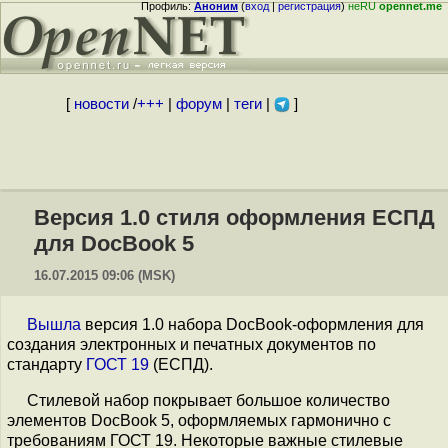
Профиль:
Аноним
(
вход
|
регистрация
)
неRU
opennet.me
[
новости
/
+++
|
форум
|
теги
|
]
Версия 1.0 стиля оформления ЕСПД
для DocBook 5
16.07.2015 09:06 (MSK)
Вышла
версия 1.0 набора DocBook-оформления для
создания электронных и печатных документов по
стандарту
ГОСТ 19
(ЕСПД).
Стилевой набор покрывает большое количество
элементов DocBook 5, оформляемых гармонично с
требованиям ГОСТ 19. Некоторые важные стилевые