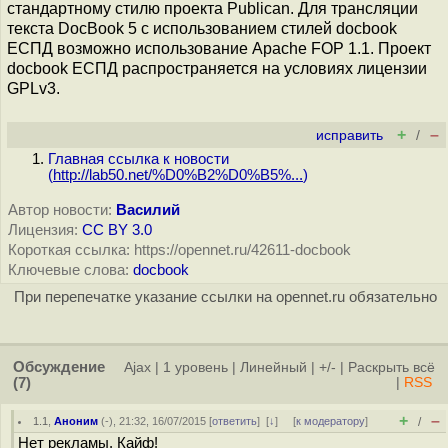
стандартному стилю проекта Publican. Для трансляции
текста DocBook 5 с использованием стилей docbook
ЕСПД возможно использование Apache FOP 1.1. Проект
docbook ЕСПД распространяется на условиях лицензии
GPLv3.
+
–
исправить
/
Главная ссылка к новости
(
http://lab50.net/%D0%B2%D0%B5%...
)
Автор новости:
Василий
Лицензия:
CC BY 3.0
Короткая ссылка: https://opennet.ru/42611-docbook
Ключевые слова:
docbook
При перепечатке указание ссылки на opennet.ru обязательно
Обсуждение
Ajax
|
1 уровень
|
Линейный
|
+/-
|
Раскрыть всё
(7)
|
RSS
+
–
1.1
,
Аноним
(
-
), 21:32, 16/07/2015 [
ответить
]
[
↓
] [
к модератору
]
/
Нет рекламы. Кайф!