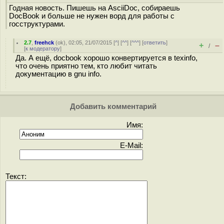
Годная новость. Пишешь на AsciiDoc, собираешь
DocBook и больше не нужен ворд для работы с
госструктурами.
2.7
,
freehck
(
ok
), 02:05, 21/07/2015 [
^
] [
^^
] [
^^^
] [
ответить
]
+
–
/
[
к модератору
]
Да. А ещё, docbook хорошо конвертируется в texinfo,
что очень приятно тем, кто любит читать
документацию в gnu info.
Добавить комментарий
Имя:
E-Mail:
Текст: