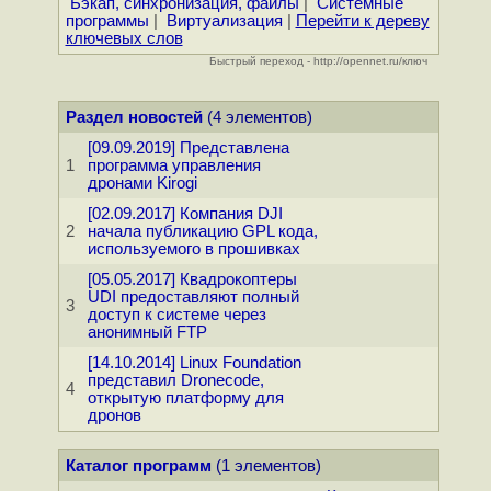
Бэкап, синхронизация, файлы
|
Системные
программы
|
Виртуализация
|
Перейти к дереву
ключевых слов
Быстрый переход - http://opennet.ru/ключ
Раздел новостей
(4 элементов)
[09.09.2019] Представлена
1
программа управления
дронами Kirogi
[02.09.2017] Компания DJI
2
начала публикацию GPL кода,
используемого в прошивках
[05.05.2017] Квадрокоптеры
UDI предоставляют полный
3
доступ к системе через
анонимный FTP
[14.10.2014] Linux Foundation
представил Dronecode,
4
открытую платформу для
дронов
Каталог программ
(1 элементов)