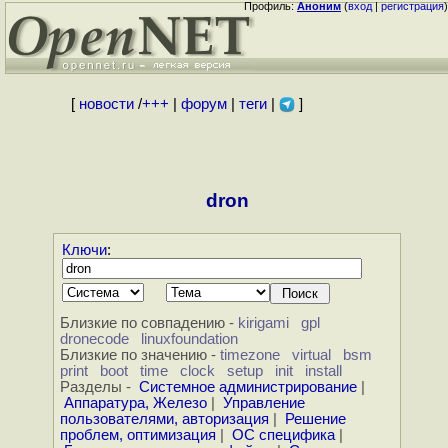
Профиль:
Аноним
(
вход
|
регистрация
)
[
новости
/
+++
|
форум
|
теги
|
]
dron
Ключи
:
Близкие по совпадению -
kirigami
gpl
dronecode
linuxfoundation
Близкие по значению -
timezone
virtual
bsm
print
boot
time
clock
setup
init
install
Разделы -
Системное администрирование
|
Аппаратура, Железо
|
Управление
пользователями, авторизация
|
Решение
проблем, оптимизация
|
ОС специфика
|