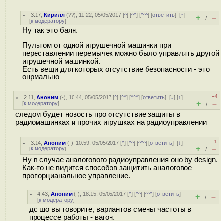
3.17
,
Кирилл
(
??
), 11:22, 05/05/2017 [
^
] [
^^
] [
^^^
] [
ответить
]
[
↑
]
+
–
/
[
к модератору
]
Ну так это баян.
Пультом от одной игрушечной машинки при
переставлении перемычек можно было управлять другой
игрушечной машинкой.
Есть вещи для которых отсутствие безопасности - это
онрмально
–4
2.11
,
Аноним
(
-
), 10:44, 05/05/2017 [
^
] [
^^
] [
^^^
] [
ответить
]
[
↓
] [
↑
]
+
–
[
к модератору
]
/
следом будет новость про отсутствие защиты в
радиомашинках и прочих игрушках на радиоуправлении
–1
3.14
,
Аноним
(
-
), 10:59, 05/05/2017 [
^
] [
^^
] [
^^^
] [
ответить
]
[
↓
]
+
–
[
к модератору
]
/
Ну в случае аналогового радиоуправления оно by design.
Как-то не видится способов защитить аналоговое
пропорцианальное управление.
4.43
,
Аноним
(
-
), 18:15, 05/05/2017 [
^
] [
^^
] [
^^^
] [
ответить
]
+
–
/
[
к модератору
]
до шо вы говорите, вариантов смены частоты в
процессе работы - вагон.