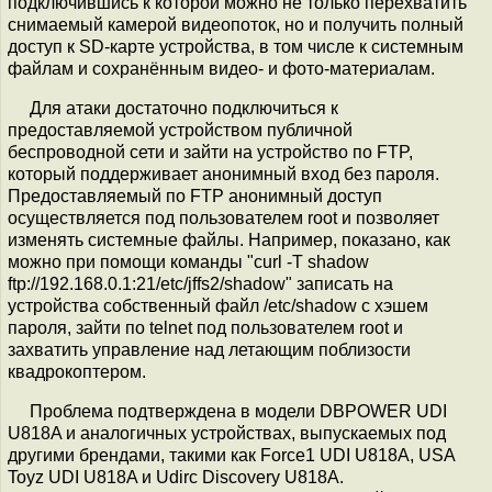
подключившись к которой можно не только перехватить
снимаемый камерой видеопоток, но и получить полный
доступ к SD-карте устройства, в том числе к системным
файлам и сохранённым видео- и фото-материалам.
Для атаки достаточно подключиться к
предоставляемой устройством публичной
беспроводной сети и зайти на устройство по FTP,
который поддерживает анонимный вход без пароля.
Предоставляемый по FTP анонимный доступ
осуществляется под пользователем root и позволяет
изменять системные файлы. Например, показано, как
можно при помощи команды "curl -T shadow
ftp://192.168.0.1:21/etc/jffs2/shadow" записать на
устройства собственный файл /etc/shadow с хэшем
пароля, зайти по telnet под пользователем root и
захватить управление над летающим поблизости
квадрокоптером.
Проблема подтверждена в модели DBPOWER UDI
U818A и аналогичных устройствах, выпускаемых под
другими брендами, такими как Force1 UDI U818A, USA
Toyz UDI U818A и Udirc Discovery U818A.