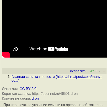
+
–
исправить
/
+22
Главная ссылка к новости (
https://threatpost.com/many-
co...
)
Лицензия:
CC BY 3.0
Короткая ссылка: https://opennet.ru/46501-dron
Ключевые слова:
dron
При перепечатке указание ссылки на opennet.ru обязательно