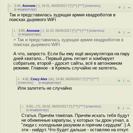
2.44
,
Аноним
(
-
), 19:31, 05/05/2017 [
^
] [
^^
] [
^^^
] [
ответить
]
+
–
/
[
к модератору
]
Так и представилась зудящая армия квадроботов в
поисках дырявого WiFi
3.59
,
Аноним
(
-
), 11:23, 06/05/2017 [
^
] [
^^
] [
^^^
] [
ответить
]
+
–
/
[
к модератору
]
> Так и представилась зудящая армия квадроботов в
поисках дырявого WiFi
А что, запросто. Если бы ему ещё аккумулятора на пару
дней хватало... Первый день летает и зомбирует
собратьев, второй - ддосит сайты, всё в автономном
режиме. Главное - в Кремль случайно не залететь.
4.61
,
Crazy Alex
(
ok
), 14:46, 06/05/2017 [
^
] [
^^
] [
^^^
]
+
–
/
[
ответить
]
[
к модератору
]
Или залететь не случайно
5.63
,
.
(
?
), 20:02, 06/05/2017 [
^
] [
^^
] [
^^^
] [
ответить
]
+
–
/
[
к модератору
]
Статья. Причём тяжёлая. Причём искать тебя будут
не обиженные карапузы, у которых ты дрон угнал, а
"люди с холодными разумом и горячим сердцем" :) А
эти - найдут. Что будет дальше - оставляю на откуп