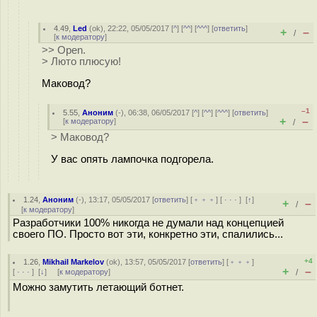
4.49
,
Led
(
ok
), 22:22, 05/05/2017 [
^
] [
^^
] [
^^^
] [
ответить
]
+
–
/
[
к модератору
]
>> Open.
> Люто плюсую!
Маковод?
–1
5.55
,
Аноним
(
-
), 06:38, 06/05/2017 [
^
] [
^^
] [
^^^
] [
ответить
]
+
–
[
к модератору
]
/
> Маковод?
У вас опять лампочка подгорела.
1.24
,
Аноним
(
-
), 13:17, 05/05/2017 [
ответить
] [
﹢﹢﹢
] [
· · ·
]
[
↑
]
+
–
/
[
к модератору
]
Разработчики 100% никогда не думали над концепцией
своего ПО. Просто вот эти, конкретно эти, спалились...
+4
1.26
,
Mikhail Markelov
(
ok
), 13:57, 05/05/2017 [
ответить
] [
﹢﹢﹢
]
+
–
[
· · ·
]
[
↓
] [
к модератору
]
/
Можно замутить летающий ботнет.