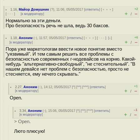
+2
1.16
,
Майор Домушник
(
?
), 11:06, 05/05/2017 [
ответить
] [
﹢﹢﹢
]
+
–
[
· · ·
]
[
к модератору
]
/
Нормально за эти деньги.
Про безопасность речь не шла, ведь 30 баксов.
+6
1.18
,
Аноним
(
-
), 11:57, 05/05/2017 [
ответить
] [
﹢﹢﹢
] [
· · ·
]
[
↓
]
+
–
[
к модератору
]
/
Пора уже маркетологам ввести новое понятие вместо
"уязвимый". И тем самым решить все проблемы с
безопасностью современных г-нодевайсов на корню. Какой-
нибудь "альтернативно-свободный", "не стеснительный". "В
нашем девайсе нет проблем с безопасностью, просто не
стесняется, ему нечего скрывать."
+1
2.27
,
Аноним
(
-
), 14:12, 05/05/2017 [
^
] [
^^
] [
^^^
] [
ответить
]
+
–
[
к модератору
]
/
Open.
–1
3.34
,
Аноним
(
-
), 15:06, 05/05/2017 [
^
] [
^^
] [
^^^
] [
ответить
]
+
–
[
к модератору
]
/
> Open.
Люто плюсую!