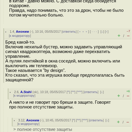
в китае - давно можно. С доставкой сюда обойдется
подороже.
Правда, надо понимать, что это за дрон, чтобы не было
потом мучительно больно.
–7
1.4
,
Аноним
(
-
), 10:16, 05/05/2017 [
ответить
] [
﹢﹢﹢
] [
· · ·
]
[
↓
] [
↑
]
+
–
[
к модератору
]
/
Бред какой-то.
Включив нехилый бустер, можно задавить управляющий
сигнал квадрокоптера, возможно даже перехватить
управление.
А пуляя лентяйкой в окна соседей, можно включить или
выключить им телевизор.
Такое называется "by design".
Кто сказал, что эта игрушка вообще предполагалась быть
защищенной?
+6
2.6
,
A.Stahl
(
ok
), 10:18, 05/05/2017 [
^
] [
^^
] [
^^^
] [
ответить
]
[
↓
]
+
–
[
к модератору
]
/
А никто и не говорит про бреши в защите. Говорят
про полное отсутствие защиты.
3.12
,
Аноним
(
-
), 10:45, 05/05/2017 [
^
] [
^^
] [
^^^
] [
ответить
]
[
↓
]
+
–
/
[
к модератору
]
> полное отсутствие защиты