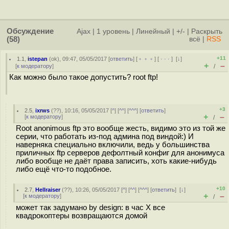
Обсуждение
Ajax
|
1 уровень
|
Линейный
|
+/-
|
Раскрыть
(58)
всё
|
RSS
+11
1.1
,
istepan
(
ok
), 09:47, 05/05/2017 [
ответить
] [
﹢﹢﹢
] [
· · ·
]
[
↓
]
+
–
[
к модератору
]
/
Как можно было такое допустить? root ftp!
+3
2.5
,
ixrws
(
??
), 10:16, 05/05/2017 [
^
] [
^^
] [
^^^
] [
ответить
]
+
–
[
к модератору
]
/
Root anonimous ftp это вообще жесть, видимо это из той же
серии, что работать из-под админа под виндой:) И
наверняка специально включили, ведь у большинства
приличных ftp серверов дефолтный конфиг для анонимуса
либо вообще не даёт права записить, хоть какие-нибудь
либо ещё что-то подобное.
+10
2.7
,
Hellraiser
(
??
), 10:26, 05/05/2017 [
^
] [
^^
] [
^^^
] [
ответить
]
[
↓
]
+
–
[
к модератору
]
/
может так задумано by design: в час Х все
квадрокоптеры возвращаются домой