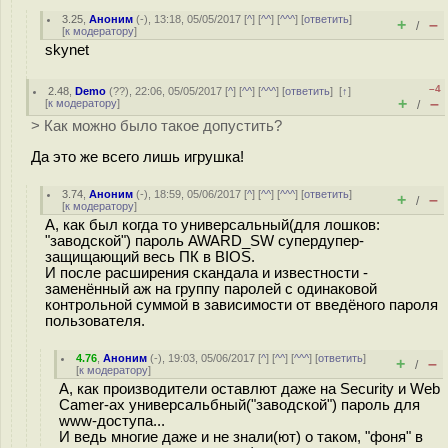
3.25
,
Аноним
(
-
), 13:18, 05/05/2017 [
^
] [
^^
] [
^^^
] [
ответить
]
+
–
/
[
к модератору
]
skynet
–4
2.48
,
Demo
(
??
), 22:06, 05/05/2017 [
^
] [
^^
] [
^^^
] [
ответить
]
[
↑
]
+
–
[
к модератору
]
/
> Как можно было такое допустить?
Да это же всего лишь игрушка!
3.74
,
Аноним
(
-
), 18:59, 05/06/2017 [
^
] [
^^
] [
^^^
] [
ответить
]
+
–
/
[
к модератору
]
А, как был когда то универсальный(для лошков:
"заводской") пароль AWARD_SW супердупер-
защищающий весь ПК в BIOS.
И после расширения скандала и известности -
заменённый аж на группу паролей с одинаковой
контрольной суммой в зависимости от введёного пароля
пользователя.
4.76
,
Аноним
(
-
), 19:03, 05/06/2017 [
^
] [
^^
] [
^^^
] [
ответить
]
+
–
/
[
к модератору
]
А, как производители оставлют даже на Security и Web
Camer-aх универсальбный("заводской") пароль для
www-доступа...
И ведь многие даже и не знали(ют) о таком, "фоня" в