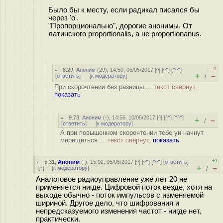
Было бы к месту, если радикал писался бы
через 'o'.
"Пропорционально", дорогие анонимы. От
латинского proportionalis, а не proportionanus.
–1
8.29
,
Аноним
(
29
), 14:50, 05/05/2017 [
^
] [
^^
] [
^^^
]
+
–
[
ответить
]
[
к модератору
]
/
При скорочтении без разницы ...
текст свёрнут,
показать
9.73
,
Аноним
(
-
), 14:56, 10/05/2017 [
^
] [
^^
] [
^^^
]
+
–
/
[
ответить
]
[
к модератору
]
А при повышенном скорочтении тебе уи начнут
мерещиться ...
текст свёрнут,
показать
+1
5.31
,
Аноним
(
-
), 15:02, 05/05/2017 [
^
] [
^^
] [
^^^
] [
ответить
]
+
–
[
↑
] [
к модератору
]
/
Аналоговое радиоуправление уже лет 20 не
применяется нигде. Цифровой поток везде, хотя на
выходе обычно - поток импульсов с изменяемой
шириной. Другое дело, что шифрования и
непредсказуемого изменения частот - нигде нет,
практически.