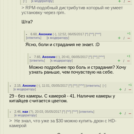
+
–
[
↑
] [
к модератору
]
/
> RPM-подобный дистрибутив который не умеет
установку через rpm.
Шта?
+1
6.60
,
Аноним
(
-
), 12:52, 06/05/2017 [
^
] [
^^
] [
^^^
]
+
–
[
ответить
]
[
к модератору
]
/
Ясно, боли и страдания не знает. :D
+1
7.65
,
Аноним
(
-
), 20:41, 06/05/2017 [
^
] [
^^
] [
^^^
]
+
–
[
ответить
]
[
к модератору
]
/
Можно подробнее про боль и страдания? Хочу
узнать раньше, чем почувствую на себе.
+1
2.15
,
Аноним
(
-
), 11:01, 05/05/2017 [
^
] [
^^
] [
^^^
] [
ответить
]
[
↑
]
+
–
[
к модератору
]
/
29 - без камеры. С камерой - 41. Наличие камеры у
китайцев считается цветом.
2.46
,
нах
(
?
), 20:03, 05/05/2017 [
^
] [
^^
] [
^^^
] [
ответить
]
+
–
/
[
к модератору
]
> Не знал, что уже за $30 можно купить дрон с HD-
камерой