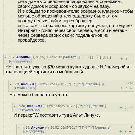
сеть даже условно-незашифрованным содержим,
своих домов и оффисов - со звуком на пару.
И в общем то производителю всёравно, клавное чтобы
меньше обращений в техподдержку было о том
почему нельзя зайти через браузер,
он та сам - всёравно же картинку получает, по тому же
Интернет - гоняя через свой сервер, а если и нетак -
через сервера своих своих подельников из
провайдеров.
1.2
,
Аноним
(
-
), 09:55, 05/05/2017 [
ответить
] [
﹢﹢﹢
] [
· · ·
]
[
↓
] [
↑
]
+
–
/
[
к модератору
]
Не знал, что уже за $30 можно купить дрон с HD-камерой и
трансляцией картинки на мобильный.
+34
2.3
,
Аноним
(
-
), 09:59, 05/05/2017 [
^
] [
^^
] [
^^^
] [
ответить
]
[
↓
]
+
–
[
к модератору
]
/
Его можно бесплатно угнать!
3.30
,
Аноним
(
-
), 14:59, 05/05/2017 [
^
] [
^^
] [
^^^
] [
ответить
]
+
–
/
[
к модератору
]
И перекр^W поставить туда Альт Линукс.
–1
4.38
,
Аноним
(
-
), 16:52, 05/05/2017 [
^
] [
^^
] [
^^^
] [
ответить
]
+
–
[
к модератору
]
/