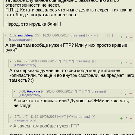
за любое случайное совпадение с реальностью автор
ответственности не несет.
П.П.Ц. Кстати оказалось что и мне делать нехрен, так как на
этот бред я потратил аж пол часа...
Народ, это игрушка блин!!!
1.62
,
northbear
(
??
), 16:33, 06/05/2017 [
ответить
] [
﹢﹢﹢
] [
· · ·
]
[
↓
]
+
–
/
[
к модератору
]
А зачем там вообще нужен FTP? Или у них просто кривые
руки?
2.64
,
.
(
?
), 20:08, 06/05/2017 [
^
] [
^^
] [
^^^
] [
ответить
]
[
↓
]
+
–
/
[
к модератору
]
А ты серьёзно думаешь что они когда код у китайцев
копипастили, то ещё и во внутрь смотрели, на предмет чего
там есть? :)
3.66
,
Аноним
(
-
), 20:45, 06/05/2017 [
^
] [
^^
] [
^^^
] [
ответить
]
+
–
/
[
к модератору
]
А они что-то копипастили? Думаю, заOEMили как есть,
не глядя.
2.71
,
.
(
?
), 11:19, 09/05/2017 [
^
] [
^^
] [
^^^
] [
ответить
]
[
↑
]
+
–
/
[
к модератору
]
> А зачем там вообще нужен FTP