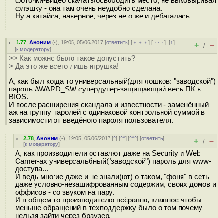
фоточки-видео скачать/освободить место, не выковыривая
флэшку - она там очень неудобно сделана.
Ну а китайса, наверное, через него же и дебагалась.
1.77
,
Аноним
(
-
), 19:05, 05/06/2017 [
ответить
] [
﹢﹢﹢
] [
· · ·
]
[
↑
]
+
–
/
[
к модератору
]
>> Как можно было такое допустить?
> Да это же всего лишь игрушка!
А, как был когда то универсальный(для лошков: "заводской")
пароль AWARD_SW супердупер-защищающий весь ПК в
BIOS.
И после расширения скандала и известности - заменённый
аж на группу паролей с одинаковой контрольной суммой в
зависимости от введёного пароля пользователя.
2.78
,
Аноним
(
-
), 19:05, 05/06/2017 [
^
] [
^^
] [
^^^
] [
ответить
]
+
–
/
[
к модератору
]
А, как производители оставлют даже на Security и Web
Camer-aх универсальбный("заводской") пароль для www-
доступа...
И ведь многие даже и не знали(ют) о таком, "фоня" в сеть
даже условно-незашифрованным содержим, своих домов и
оффисов - со звуком на пару.
И в общем то производителю всёравно, клавное чтобы
меньше обращений в техподдержку было о том почему
нельзя зайти через браузер,