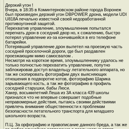
Дерзкий угон !
Вчера, в 18:35 в Коминтерновском районе города Воронеж
был произведен дерзкий угон DBPOWER дрона, модели UDI
U818A печально известной своей недоработанной
противоугонной защитой.
Перехватив управление, злоумышленник попытался
перегнать дрон в соседний двор но, к сожалению, быстро
потерял управление из-за кончившейся в его телефоне
батарейки.
Потерявший управление дрон вылетел на проезжую часть
соседней проселочной дороги, где был раздавлен
проезжающим мимо самосвалом .
Несмотря на короткое время, злоумышленнику удалось не
только полностью перехватить управление, попутно
заблокировав доступ владельцу летательного аппарата, но
так же скопировать фотографии двух выясняющих
отношения в подворотне котов, фотографию Шарика
зарывающего кость, а так же фотографию в профиль
соседней старушки, бабы Люси.
Хакер, восьмилетний Леша из 3А класса 439 школы
признался что не впервые совершает подобные
неправомерные действия, пытаясь своими действиями
привлечь внимание общественности к проблемам
безопасности летательного транспорта для младшего
школьного возраста.
П.Ц. За орфографию и правописание данного бреда, а так же