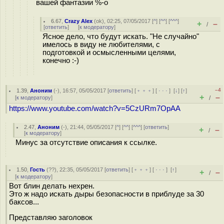
вашей фантазии %-о
6.67
,
Crazy Alex
(
ok
), 02:25, 07/05/2017 [
^
] [
^^
] [
^^^
]
+
–
/
[
ответить
]
[
к модератору
]
Ясное дело, что будут искать. "Не случайно"
имелось в виду не любителями, с
подготовкой и осмысленными целями,
конечно :-)
–4
1.39
,
Аноним
(
-
), 16:57, 05/05/2017 [
ответить
] [
﹢﹢﹢
] [
· · ·
]
[
↓
] [
↑
]
+
–
[
к модератору
]
/
https://www.youtube.com/watch?v=5CzURm7OpAA
2.47
,
Аноним
(
-
), 21:44, 05/05/2017 [
^
] [
^^
] [
^^^
] [
ответить
]
+
–
/
[
к модератору
]
Минус за отсутствие описания к ссылке.
1.50
,
Гость
(
??
), 22:35, 05/05/2017 [
ответить
] [
﹢﹢﹢
] [
· · ·
]
[
↑
]
+
–
/
[
к модератору
]
Вот блин делать нехрен.
Это ж надо искать дыры безопасности в приблуде за 30
баксов...
Представляю заголовок