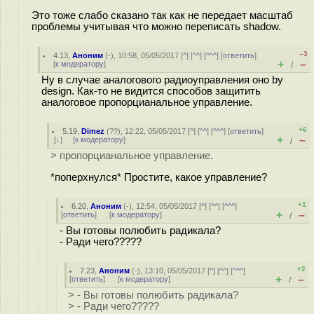
Это тоже слабо сказано так как не передает масштаб
проблемы учитывая что можно переписать shadow.
–3
4.13
,
Аноним
(
-
), 10:58, 05/05/2017 [
^
] [
^^
] [
^^^
] [
ответить
]
+
–
[
к модератору
]
/
Ну в случае аналогового радиоуправления оно by
design. Как-то не видится способов защитить
аналоговое пропорцианальное управление.
+6
5.19
,
Dimez
(
??
), 12:22, 05/05/2017 [
^
] [
^^
] [
^^^
] [
ответить
]
+
–
[
↓
] [
к модератору
]
/
> пропорцианальное управление.
*поперхнулся* Простите, какое управление?
+1
6.20
,
Аноним
(
-
), 12:54, 05/05/2017 [
^
] [
^^
] [
^^^
]
+
–
[
ответить
]
[
к модератору
]
/
- Вы готовы полюбить радикала?
- Ради чего?????
+2
7.23
,
Аноним
(
-
), 13:10, 05/05/2017 [
^
] [
^^
] [
^^^
]
+
–
[
ответить
]
[
к модератору
]
/
> - Вы готовы полюбить радикала?
> - Ради чего?????