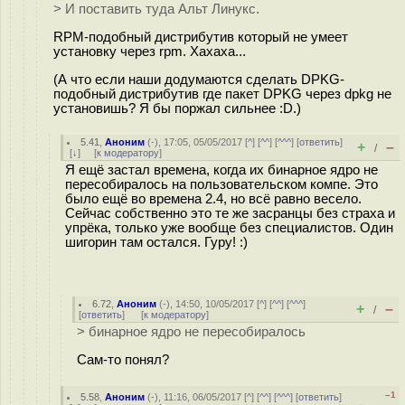
> И поставить туда Альт Линукс.
RPM-подобный дистрибутив который не умеет
установку через rpm. Хахаха...
(А что если наши додумаются сделать DPKG-
подобный дистрибутив где пакет DPKG через dpkg не
установишь? Я бы поржал сильнее :D.)
5.41
,
Аноним
(
-
), 17:05, 05/05/2017 [
^
] [
^^
] [
^^^
] [
ответить
]
+
–
/
[
↓
] [
к модератору
]
Я ещё застал времена, когда их бинарное ядро не
пересобиралось на пользовательском компе. Это
было ещё во времена 2.4, но всё равно весело.
Сейчас собственно это те же засранцы без страха и
упрёка, только уже вообще без специалистов. Один
шигорин там остался. Гуру! :)
6.72
,
Аноним
(
-
), 14:50, 10/05/2017 [
^
] [
^^
] [
^^^
]
+
–
/
[
ответить
]
[
к модератору
]
> бинарное ядро не пересобиралось
Сам-то понял?
–1
5.58
,
Аноним
(
-
), 11:16, 06/05/2017 [
^
] [
^^
] [
^^^
] [
ответить
]