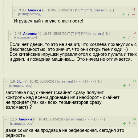
–1
3.33
,
Аноним
(
-
), 15:05, 05/05/2017 [
^
] [
^^
] [
^^^
] [
ответить
]
[
↑
]
+
–
[
к модератору
]
/
Игрушечный линукс опастносте!
–2
2.45
,
Аноним
(
-
), 19:57, 05/05/2017 [
^
] [
^^
] [
^^^
] [
ответить
]
[
↑
]
+
–
[
к модератору
]
/
Если нет двери, то это не значит, что хозяева лоханулись с
безопасмностью, это значит, что они открытые люди =)
Все китайские игрушки управляются с одного пульта и танк
и джип, и пожарная машинка.... Это ничем не отличается.
+1
1.9
,
J.L.
(
?
), 10:42, 05/05/2017 [
ответить
] [
﹢﹢﹢
] [
· · ·
]
[
↑
]
+
–
[
к модератору
]
/
заготовка под скайнет (скайнет сразу получит
контроль над всеми дронами) или наоборот - скайнет
не пройдёт (так как всех терминаторов сразу
взломают) ?
+3
1.10
,
Аноним
(
-
), 10:43, 05/05/2017 [
ответить
] [
﹢﹢﹢
] [
· · ·
]
+
–
[
к модератору
]
/
даже ссылка на продавца не референсная. сегодня это
редкость