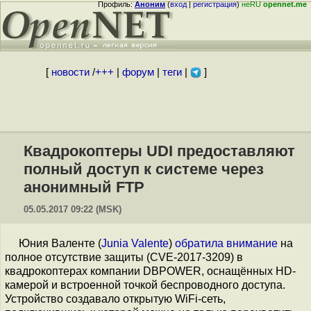
Профиль:
Аноним
(
вход
|
регистрация
)
неRU
opennet.me
[
новости
/
+++
|
форум
|
теги
|
]
Квадрокоптеры UDI предоставляют
полный доступ к системе через
анонимный FTP
05.05.2017 09:22 (MSK)
Юния Валенте (
Junia Valente
)
обратила внимание
на
полное отсутствие защиты (CVE-2017-3209) в
квадрокоптерах компании DBPOWER, оснащённых HD-
камерой и встроенной точкой беспроводного доступа.
Устройство создавало открытую WiFi-сеть,