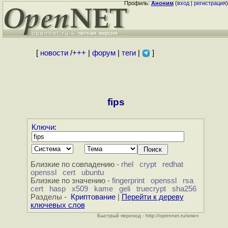
Профиль:
Аноним
(
вход
|
регистрация
)
[
новости
/
+++
|
форум
|
теги
|
]
fips
Ключи
:
Близкие по совпадению -
rhel
crypt
redhat
openssl
cert
ubuntu
Близкие по значению -
fingerprint
openssl
rsa
cert
hasp
x509
kame
geli
truecrypt
sha256
Разделы -
Криптование
|
Перейти к дереву
ключевых слов
Быстрый переход - http://opennet.ru/ключ