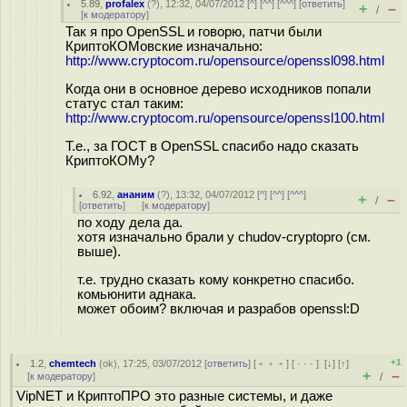
5.89
,
profalex
(
?
), 12:32, 04/07/2012 [
^
] [
^^
] [
^^^
] [
ответить
]
+
–
/
[
к модератору
]
Так я про OpenSSL и говорю, патчи были
КриптоКОМовские изначально:
http://www.cryptocom.ru/opensource/openssl098.html
Когда они в основное дерево исходников попали
статус стал таким:
http://www.cryptocom.ru/opensource/openssl100.html
Т.е., за ГОСТ в OpenSSL спасибо надо сказать
КриптоКОМу?
6.92
,
ананим
(
?
), 13:32, 04/07/2012 [
^
] [
^^
] [
^^^
]
+
–
/
[
ответить
]
[
к модератору
]
по ходу дела да.
хотя изначально брали у chudov-cryptopro (см.
выше).
т.е. трудно сказать кому конкретно спасибо.
комьюнити аднака.
может обоим? включая и разрабов openssl:D
+1
1.2
,
chemtech
(
ok
), 17:25, 03/07/2012 [
ответить
] [
﹢﹢﹢
] [
· · ·
]
[
↓
] [
↑
]
+
–
[
к модератору
]
/
VipNET и КриптоПРО это разные системы, и даже