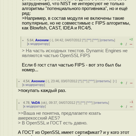
затруднения), что NIST не интересуют не только
алгоритмы "потенциального противника", но и ещё
ряд:
>Например, в состав модуля не включены такие
популярные, но не совместимые с FIPS алгоритмы,
как Blowfish, CAST, IDEA и RC4/5.
+2
5.64
,
Аноним
(
-
), 04:42, 04/07/2012 [
^
] [
^^
] [
^^^
] [
ответить
]
+
–
[
к модератору
]
/
> На часть исходных текстов. Dynamic Engines не
являются частью OpenSSL FIPS
Если б гост стал частью FIPS - вот это был бы
номер...
4.54
,
Аноним
(
-
), 23:46, 03/07/2012 [
^
] [
^^
] [
^^^
] [
ответить
]
[
↑
]
+
–
/
[
к модератору
]
>покупать каждый раз.
–1
4.78
,
VoDA
(
ok
), 09:37, 04/07/2012 [
^
] [
^^
] [
^^^
] [
ответить
]
+
–
[
к модератору
]
/
>>Ваша не понятна, предлагаете юзать
амерекосский AES?
> В OpenSSL и ГОСТ есть давно.
А ГОСТ из OpenSSL имеет сертификат? и у кого этот