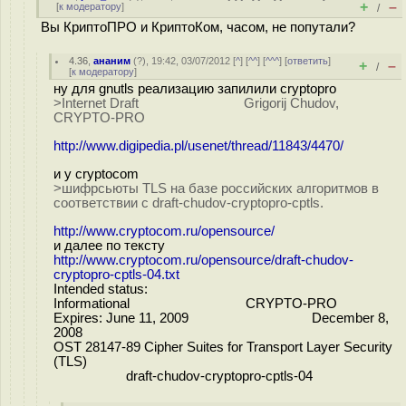
+
–
[
к модератору
]
/
Вы КриптоПРО и КриптоКом, часом, не попутали?
4.36
,
ананим
(
?
), 19:42, 03/07/2012 [
^
] [
^^
] [
^^^
] [
ответить
]
+
–
/
[
к модератору
]
ну для gnutls реализацию запилили cryptopro
>Internet Draft Grigorij Chudov,
CRYPTO-PRO
http://www.digipedia.pl/usenet/thread/11843/4470/
и у cryptocom
>шифрсьюты TLS на базе российских алгоритмов в
соответствии с draft-chudov-cryptopro-cptls.
http://www.cryptocom.ru/opensource/
и далее по тексту
http://www.cryptocom.ru/opensource/draft-chudov-
cryptopro-cptls-04.txt
Intended status:
Informational CRYPTO-PRO
Expires: June 11, 2009 December 8,
2008
OST 28147-89 Cipher Suites for Transport Layer Security
(TLS)
draft-chudov-cryptopro-cptls-04