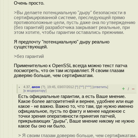
Очень просто.
>Вы делаете потенциальную "дыру" безопасности в
сертифицированной системе, преследующей прямо
противоположные цели, пусть даже она по утверждению
(без гарантий) разработчика закрывает реальные, при
этом хотите, чтобы гарантии оставались прежними.
Я предпочту "потенциальную" дыру реально
существующей.
>без гарантий
Применительно к OpenSSL всегда можно текст патча
посмотреть, что он там исправляет. Я своим глазам
доверяю больше, чем сертификатам.
4.37
,
анон
(
?
), 19:45, 03/07/2012 [
^
] [
^^
] [
^^^
] [
ответить
]
+
–
/
[
к модератору
]
Есть официальные гарантии, а есть Ваше мнение.
Какое более авторитетней и вернее, удобнее или еще
какое - не важно. Важно то, что там, где нужно именно
официальное, пусть по факту и менее надежное с
точки зрения оперативности принятия патчей,
прикрывающих "дыры", Ваше мнение никому не нужно
какое бы оно ни было.
> Я своим глазам доверяю больше, чем сертификатам.