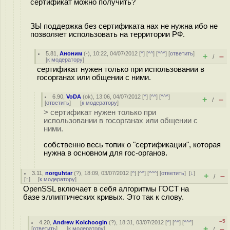
сертификат можно получить?
ЗЫ поддержка без сертификата нах не нужна ибо не
позволяет использовать на территории РФ.
5.81
,
Аноним
(
-
), 10:22, 04/07/2012 [
^
] [
^^
] [
^^^
] [
ответить
]
+
–
/
[
к модератору
]
сертификат нужен только при использовании в
госорганах или общении с ними.
6.90
,
VoDA
(
ok
), 13:06, 04/07/2012 [
^
] [
^^
] [
^^^
]
+
–
/
[
ответить
]
[
к модератору
]
> сертификат нужен только при
использовании в госорганах или общении с
ними.
собственно весь топик о "сертификации", которая
нужна в основном для гос-органов.
3.11
,
norguhtar
(
?
), 18:09, 03/07/2012 [
^
] [
^^
] [
^^^
] [
ответить
]
[
↓
]
+
–
/
[
↑
] [
к модератору
]
OpenSSL включает в себя алгоритмы ГОСТ на
базе эллиптических кривых. Это так к слову.
–5
4.20
,
Andrew Kolchoogin
(
?
), 18:31, 03/07/2012 [
^
] [
^^
] [
^^^
]
+
–
[
ответить
]
[
к модератору
]
/