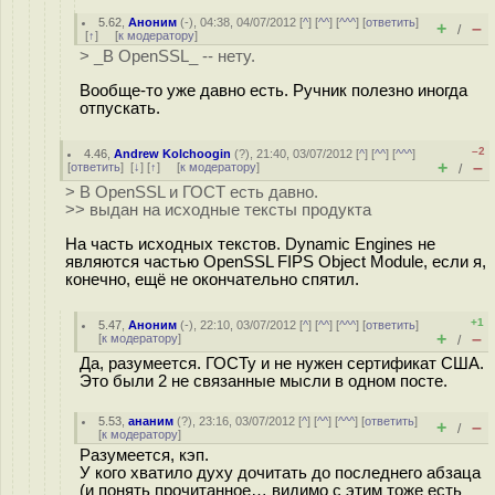
5.62
,
Аноним
(
-
), 04:38, 04/07/2012 [
^
] [
^^
] [
^^^
] [
ответить
]
+
–
/
[
↑
] [
к модератору
]
> _В OpenSSL_ -- нету.
Вообще-то уже давно есть. Ручник полезно иногда
отпускать.
–2
4.46
,
Andrew Kolchoogin
(
?
), 21:40, 03/07/2012 [
^
] [
^^
] [
^^^
]
+
–
[
ответить
]
[
↓
] [
↑
] [
к модератору
]
/
> В OpenSSL и ГОСТ есть давно.
>> выдан на исходные тексты продукта
На часть исходных текстов. Dynamic Engines не
являются частью OpenSSL FIPS Object Module, если я,
конечно, ещё не окончательно спятил.
+1
5.47
,
Аноним
(
-
), 22:10, 03/07/2012 [
^
] [
^^
] [
^^^
] [
ответить
]
+
–
[
к модератору
]
/
Да, разумеется. ГОСТу и не нужен сертификат США.
Это были 2 не связанные мысли в одном посте.
5.53
,
ананим
(
?
), 23:16, 03/07/2012 [
^
] [
^^
] [
^^^
] [
ответить
]
+
–
/
[
к модератору
]
Разумеется, кэп.
У кого хватило духу дочитать до последнего абзаца
(и понять прочитанное… видимо с этим тоже есть