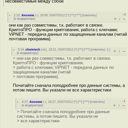
несовместимые между собой
–2
2.10
,
Аноним
(
-
), 18:08, 03/07/2012 [
^
] [
^^
] [
^^^
] [
ответить
]
+
–
[
к модератору
]
/
они как раз совместимы, т.к. работают в связке.
КриптоПРО - функции криптования, работа с ключами;
ViPNET - передача данных по защищенным каналам (читай
почтовая программа).
3.14
,
chemtech
(
ok
), 18:21, 03/07/2012 [
^
] [
^^
] [
^^^
] [
ответить
]
[
↓
]
+
–
/
[
к модератору
]
> они как раз совместимы, т.к. работают в связке.
КриптоПРО - функции криптования,
> работа с ключами; ViPNET - передача данных по
защищенным каналам (читай
> почтовая программа).
Почитайте сначала поподробнее про данные системы, а
потом пишите. Вы указали не все характеристики
–1
4.17
,
Аноним
(
-
), 18:27, 03/07/2012 [
^
] [
^^
] [
^^^
] [
ответить
]
+
–
[
к модератору
]
/
> Почитайте сначала поподробнее про данные
системы, а потом пишите. Вы указали не
> все характеристики