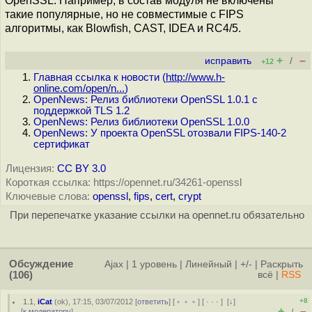
OpenSSL. Например, в состав модуля не включены
такие популярные, но не совместимые с FIPS
алгоритмы, как Blowfish, CAST, IDEA и RC4/5.
+
–
исправить
/
+12
Главная ссылка к новости (
http://www.h-
online.com/open/n...
)
OpenNews: Релиз библиотеки OpenSSL 1.0.1 с
поддержкой TLS 1.2
OpenNews: Релиз библиотеки OpenSSL 1.0.0
OpenNews: У проекта OpenSSL отозвали FIPS-140-2
сертификат
Лицензия:
CC BY 3.0
Короткая ссылка: https://opennet.ru/34261-openssl
Ключевые слова:
openssl
,
fips
,
cert
,
crypt
При перепечатке указание ссылки на opennet.ru обязательно
Обсуждение
Ajax
|
1 уровень
|
Линейный
|
+/-
|
Раскрыть
(106)
всё
|
RSS
+8
1.1
,
iCat
(
ok
), 17:15, 03/07/2012 [
ответить
] [
﹢﹢﹢
] [
· · ·
]
[
↓
]
+
–
[
к модератору
]