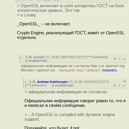
> OpenSSL включает в себя алгоритмы ГОСТ на базе
эллиптических кривых. Это так
> к слову.
_OpenSSL_ -- не включает.
Crypto Engine, реализующий ГОСТ, живёт от OpenSSL
отдельно.
5.34
,
ананим
(
?
), 19:20, 03/07/2012 [
^
] [
^^
] [
^^^
] [
ответить
]
+
–
/
[
к модератору
]
официальная информация не согласна http cvs openssl org
fileview f openssl en...
большой текст свёрнут,
показать
–4
6.45
,
Andrew Kolchoogin
(
?
), 21:38, 03/07/2012 [
^
] [
^^
]
+
–
[
^^^
] [
ответить
]
[
к модератору
]
/
> официальная информация не согласна:
Официальная информация говорит ровно то, что я
и написал в своём сообщении.
> ...If OpenSSL is compiled with dynamic engine
support,
Подумайте, что будет, if not.