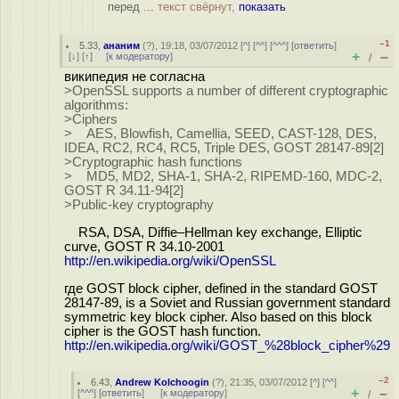
перед ...
текст свёрнут,
показать
–1
5.33
,
ананим
(
?
), 19:18, 03/07/2012 [
^
] [
^^
] [
^^^
] [
ответить
]
+
–
[
↓
] [
↑
] [
к модератору
]
/
википедия не согласна
>OpenSSL supports a number of different cryptographic
algorithms:
>Ciphers
> AES, Blowfish, Camellia, SEED, CAST-128, DES,
IDEA, RC2, RC4, RC5, Triple DES, GOST 28147-89[2]
>Cryptographic hash functions
> MD5, MD2, SHA-1, SHA-2, RIPEMD-160, MDC-2,
GOST R 34.11-94[2]
>Public-key cryptography
RSA, DSA, Diffie–Hellman key exchange, Elliptic
curve, GOST R 34.10-2001
http://en.wikipedia.org/wiki/OpenSSL
где GOST block cipher, defined in the standard GOST
28147-89, is a Soviet and Russian government standard
symmetric key block cipher. Also based on this block
cipher is the GOST hash function.
http://en.wikipedia.org/wiki/GOST_%28block_cipher%29
–2
6.43
,
Andrew Kolchoogin
(
?
), 21:35, 03/07/2012 [
^
] [
^^
]
+
–
[
^^^
] [
ответить
]
[
к модератору
]
/