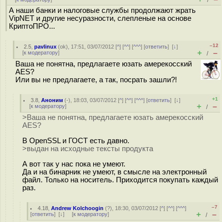
/
А наши банки и налоговые службы продолжают жрать
VipNET и другие несуразности, слепленые на основе
КриптоПРО...
–12
2.5
,
pavlinux
(
ok
), 17:51, 03/07/2012 [
^
] [
^^
] [
^^^
] [
ответить
]
[
↓
]
+
–
[
к модератору
]
/
Ваша не понятна, предлагаете юзать амерекосский
AES?
Или вы не предлагаете, а так, посрать зашли?!
+1
3.8
,
Аноним
(
-
), 18:03, 03/07/2012 [
^
] [
^^
] [
^^^
] [
ответить
]
[
↓
]
+
–
[
к модератору
]
/
>Ваша не понятна, предлагаете юзать амерекосский
AES?
В OpenSSL и ГОСТ есть давно.
>выдан на исходные тексты продукта
А вот так у нас пока не умеют.
Да и на бинарник не умеют, в смысле на электронный
файл. Только на носитель. Приходится покупать каждый
раз.
–7
4.18
,
Andrew Kolchoogin
(
?
), 18:30, 03/07/2012 [
^
] [
^^
] [
^^^
]
+
–
[
ответить
]
[
↓
] [
к модератору
]
/