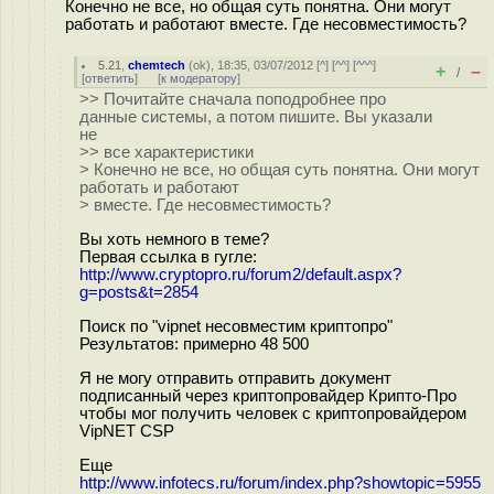
Конечно не все, но общая суть понятна. Они могут
работать и работают вместе. Где несовместимость?
5.21
,
chemtech
(
ok
), 18:35, 03/07/2012 [
^
] [
^^
] [
^^^
]
+
–
/
[
ответить
]
[
к модератору
]
>> Почитайте сначала поподробнее про
данные системы, а потом пишите. Вы указали
не
>> все характеристики
> Конечно не все, но общая суть понятна. Они могут
работать и работают
> вместе. Где несовместимость?
Вы хоть немного в теме?
Первая ссылка в гугле:
http://www.cryptopro.ru/forum2/default.aspx?
g=posts&t=2854
Поиск по "vipnet несовместим криптопро"
Результатов: примерно 48 500
Я не могу отправить отправить документ
подписанный через криптопровайдер Крипто-Про
чтобы мог получить человек с криптопровайдером
VipNET CSP
Еще
http://www.infotecs.ru/forum/index.php?showtopic=5955