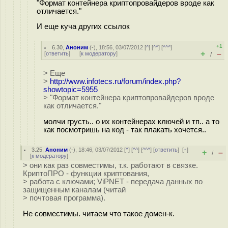
"Формат контейнера криптопровайдеров вроде как
отличается."
И еще куча других ссылок
+1
6.30
,
Аноним
(
-
), 18:56, 03/07/2012 [
^
] [
^^
] [
^^^
]
+
–
[
ответить
]
[
к модератору
]
/
> Еще
>
http://www.infotecs.ru/forum/index.php?
showtopic=5955
> "Формат контейнера криптопровайдеров вроде
как отличается."
молчи грусть.. о их контейнерах ключей и тп.. а то
как посмотришь на код - так плакать хочется..
3.25
,
Аноним
(
-
), 18:46, 03/07/2012 [
^
] [
^^
] [
^^^
] [
ответить
]
[
↑
]
+
–
/
[
к модератору
]
> они как раз совместимы, т.к. работают в связке.
КриптоПРО - функции криптования,
> работа с ключами; ViPNET - передача данных по
защищенным каналам (читай
> почтовая программа).
Не совместимы. читаем что такое домен-к.