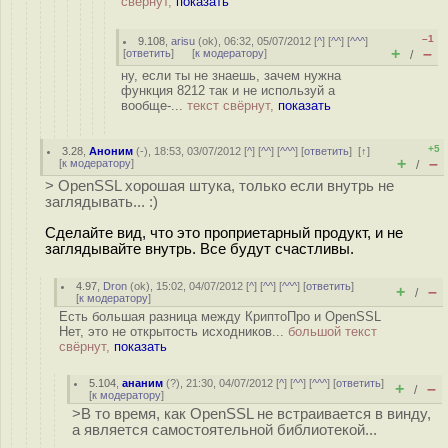
свёрнут,
показать
–1
9.108
,
arisu
(
ok
), 06:32, 05/07/2012 [
^
] [
^^
] [
^^^
]
+
–
[
ответить
]
[
к модератору
]
/
ну, если ты не знаешь, зачем нужна
функция 8212 так и не используй а
вообще-...
текст свёрнут,
показать
+5
3.28
,
Аноним
(
-
), 18:53, 03/07/2012 [
^
] [
^^
] [
^^^
] [
ответить
]
[
↑
]
+
–
[
к модератору
]
/
> OpenSSL хорошая штука, только если внутрь не
заглядывать... :)
Сделайте вид, что это проприетарный продукт, и не
заглядывайте внутрь. Все будут счастливы.
4.97
,
Dron
(
ok
), 15:02, 04/07/2012 [
^
] [
^^
] [
^^^
] [
ответить
]
+
–
/
[
к модератору
]
Есть большая разница между КриптоПро и OpenSSL
Нет, это не открытость исходников...
большой текст
свёрнут,
показать
5.104
,
ананим
(
?
), 21:30, 04/07/2012 [
^
] [
^^
] [
^^^
] [
ответить
]
+
–
/
[
к модератору
]
>В то время, как OpenSSL не встраивается в винду,
а является самостоятельной библиотекой...