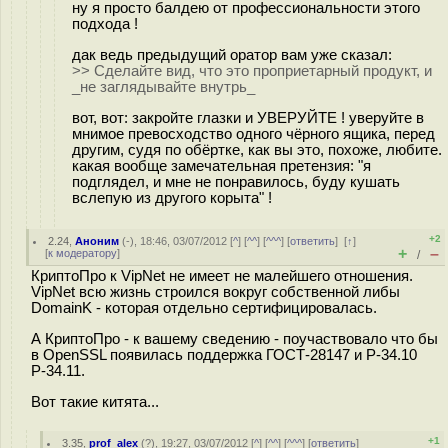
ну я просто балдею от профессиональности этого
подхода !
дак ведь предыдущий оратор вам уже сказал:
>> Сделайте вид, что это проприетарный продукт, и
_не заглядывайте внутрь_
вот, вот: закройте глазки и УВЕРУЙТЕ ! уверуйте в
мнимое превосходство одного чёрного ящика, перед
другим, судя по обёртке, как вы это, похоже, любите.
какая вообще замечательная претензия: "я
подглядел, и мне не понравилось, буду кушать
вслепую из другого корыта" !
+2
2.24
,
Аноним
(
-
), 18:46, 03/07/2012 [
^
] [
^^
] [
^^^
] [
ответить
]
[
↑
]
+
–
[
к модератору
]
/
КриптоПро к VipNet не имеет не малейшего отношения.
VipNet всю жизнь строился вокруг собственной либы
DomainK - которая отдельно сертифицировалась.
А КриптоПро - к вашему сведению - поучаствовало что бы
в OpenSSL появилась поддержка ГОСТ-28147 и Р-34.10
Р-34.11.
Вот такие китята...
+1
3.35
,
prof_alex
(
?
), 19:27, 03/07/2012 [
^
] [
^^
] [
^^^
] [
ответить
]