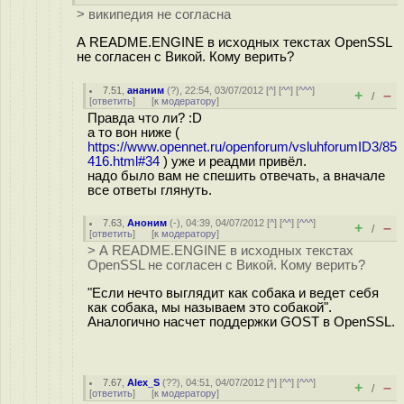
> википедия не согласна
А README.ENGINE в исходных текстах OpenSSL
не согласен с Викой. Кому верить?
7.51
,
ананим
(
?
), 22:54, 03/07/2012 [
^
] [
^^
] [
^^^
]
+
–
/
[
ответить
]
[
к модератору
]
Правда что ли? :D
а то вон ниже (
https://www.opennet.ru/openforum/vsluhforumID3/85
416.html#34
) уже и реадми привёл.
надо было вам не спешить отвечать, а вначале
все ответы глянуть.
7.63
,
Аноним
(
-
), 04:39, 04/07/2012 [
^
] [
^^
] [
^^^
]
+
–
/
[
ответить
]
[
к модератору
]
> А README.ENGINE в исходных текстах
OpenSSL не согласен с Викой. Кому верить?
"Если нечто выглядит как собака и ведет себя
как собака, мы называем это собакой".
Аналогично насчет поддержки GOST в OpenSSL.
7.67
,
Alex_S
(
??
), 04:51, 04/07/2012 [
^
] [
^^
] [
^^^
]
+
–
/
[
ответить
]
[
к модератору
]