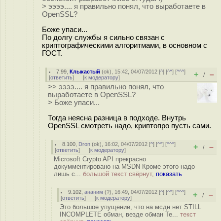
> ээээ.... я правильно понял, что выработаете в
OpenSSL?
Боже упаси...
По долгу службы я сильно связан с
криптографическими алгоритмами, в основном с
ГОСТ.
7.99
,
Клыкастый
(
ok
), 15:42, 04/07/2012 [
^
] [
^^
] [
^^^
]
+
–
/
[
ответить
]
[
к модератору
]
>> ээээ.... я правильно понял, что
выработаете в OpenSSL?
> Боже упаси...
Тогда неясна разница в подходе. Внутрь
OpenSSL смотреть надо, криптопро пусть сами.
8.100
,
Dron
(
ok
), 16:02, 04/07/2012 [
^
] [
^^
] [
^^^
]
+
–
/
[
ответить
]
[
к модератору
]
Microsoft Crypto API прекрасно
докумментировано на MSDN Кроме этого надо
лишь с...
большой текст свёрнут,
показать
9.102
,
ананим
(
?
), 16:49, 04/07/2012 [
^
] [
^^
] [
^^^
]
+
–
/
[
ответить
]
[
к модератору
]
Это большое упущение, что на мсдн нет STILL
INCOMPLETE обман, везде обман Те...
текст