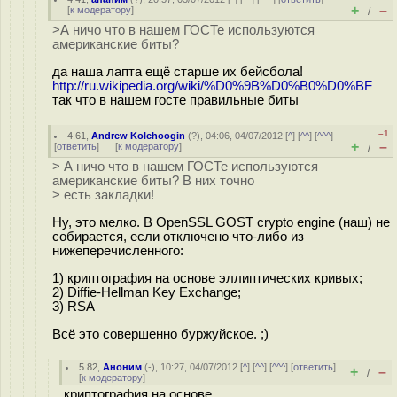
+
–
[
к модератору
]
/
>А ничо что в нашем ГОСТе используются
американские биты?
да наша лапта ещё старше их бейсбола!
http://ru.wikipedia.org/wiki/%D0%9B%D0%B0%D0%BF
так что в нашем госте правильные биты
–1
4.61
,
Andrew Kolchoogin
(
?
), 04:06, 04/07/2012 [
^
] [
^^
] [
^^^
]
+
–
[
ответить
]
[
к модератору
]
/
> А ничо что в нашем ГОСТе используются
американские биты? В них точно
> есть закладки!
Ну, это мелко. В OpenSSL GOST crypto engine (наш) не
собирается, если отключено что-либо из
нижеперечисленного:
1) криптография на основе эллиптических кривых;
2) Diffie-Hellman Key Exchange;
3) RSA
Всё это совершенно буржуйское. ;)
5.82
,
Аноним
(
-
), 10:27, 04/07/2012 [
^
] [
^^
] [
^^^
] [
ответить
]
+
–
/
[
к модератору
]
криптография на основе