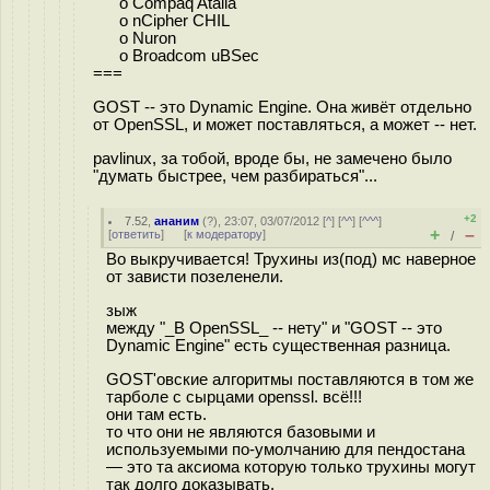
o Compaq Atalla
o nCipher CHIL
o Nuron
o Broadcom uBSec
===
GOST -- это Dynamic Engine. Она живёт отдельно
от OpenSSL, и может поставляться, а может -- нет.
pavlinux, за тобой, вроде бы, не замечено было
"думать быстрее, чем разбираться"...
+2
7.52
,
ананим
(
?
), 23:07, 03/07/2012 [
^
] [
^^
] [
^^^
]
+
–
[
ответить
]
[
к модератору
]
/
Во выкручивается! Трухины из(под) мс наверное
от зависти позеленели.
зыж
между "_В OpenSSL_ -- нету" и "GOST -- это
Dynamic Engine" есть существенная разница.
GOST'овские алгоритмы поставляются в том же
тарболе с сырцами openssl. всё!!!
они там есть.
то что они не являются базовыми и
используемыми по-умолчанию для пендостана
— это та аксиома которую только трухины могут
так долго доказывать.