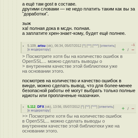
а ещё там gost в составе.
другими словами — не недо платить таким как вы за
"доработки".
зыж
ха! полная дока в мсдн. полная.
а заплатите хрен-знает-кому, будет ещё полнее.
–1
5.109
,
arisu
(
ok
), 06:34, 05/07/2012 [
^
] [
^^
] [
^^^
] [
ответить
]
+
–
[
к модератору
]
/
> Посмотрите хотя бы на количество ошибок в
OpenSSL… можно сделать выводы о
> внутреннем качестве этой библиотеки уже
на основании этого.
посмотрев на количество и качество ошибок в
винде, можно сделать вывод, что для более-менее
безопасной работы её могут выбрать только полные
идиоты или проплаченые «казачки».
5.112
,
DFX
(
ok
), 13:56, 05/07/2012 [
^
] [
^^
] [
^^^
] [
ответить
]
+
–
/
[
к модератору
]
>> Посмотрите хотя бы на количество ошибок
в OpenSSL... можно сделать выводы о
внутреннем качестве этой библиотеки уже на
основании этого.