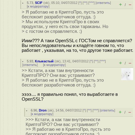
5.73
,
SCIF
(
ok
), 05:10, 04/07/2012 [
^
] [
^^
] [
^^^
] [
ответить
]
+
–
/
[
к модератору
]
> Я работаю не в КриптоПро, пусть это
беспокоит разработчиков оттуда. :)
> Мы используем КриптоПро в своих
продуктах, у него есть свои тараканы. Но
> с гостом он справляется. :)
Ииии??? А таки OpenSSL с ГОСТом не справляется?
Вы непоследовательны и кладёте говном то, что
работает , указывая, на то, что другое тоже работает.
5.93
,
Клыкастый
(
ok
), 13:41, 04/07/2012 [
^
] [
^^
] [
^^^
]
+
–
/
[
ответить
]
[
к модератору
]
>> Кстати, а как там внутренности
КриптоПРО? Они вас устраивают?
> Я работаю не в КриптоПро, пусть это
беспокоит разработчиков оттуда. :)
ээээ.... я правильно понял, что выработаете в
OpenSSL?
6.96
,
Dron
(
ok
), 14:56, 04/07/2012 [
^
] [
^^
] [
^^^
] [
ответить
]
+
–
/
[
к модератору
]
>>> Кстати, а как там внутренности
КриптоПРО? Они вас устраивают?
>> Я работаю не в КриптоПро, пусть это
беспокоит разработчиков оттуда. :)