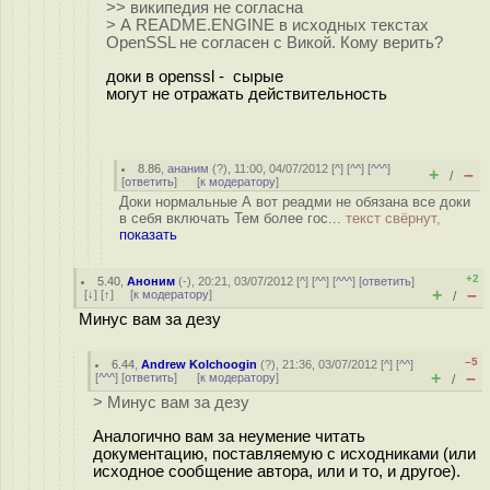
>> википедия не согласна
> А README.ENGINE в исходных текстах
OpenSSL не согласен с Викой. Кому верить?
доки в ореnssl - сырые
могут не отражать действительность
8.86
,
ананим
(
?
), 11:00, 04/07/2012 [
^
] [
^^
] [
^^^
]
+
–
/
[
ответить
]
[
к модератору
]
Доки нормальные А вот реадми не обязана все доки
в себя включать Тем более гос...
текст свёрнут,
показать
+2
5.40
,
Аноним
(
-
), 20:21, 03/07/2012 [
^
] [
^^
] [
^^^
] [
ответить
]
+
–
[
↓
] [
↑
] [
к модератору
]
/
Минус вам за дезу
–5
6.44
,
Andrew Kolchoogin
(
?
), 21:36, 03/07/2012 [
^
] [
^^
]
+
–
[
^^^
] [
ответить
]
[
к модератору
]
/
> Минус вам за дезу
Аналогично вам за неумение читать
документацию, поставляемую с исходниками (или
исходное сообщение автора, или и то, и другое).