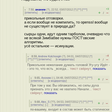
+3
7.50
,
ананим
(
?
), 22:52, 03/07/2012 [
^
] [
^^
] [
^^^
]
+
–
[
ответить
]
[
к модератору
]
/
прикольные отговорки.
а если вообще не компилить, то openssl вообще
не существует в природе,да?
сырцы одни, идут одним тарболом, очевидно что
не всякой Зимбабве нужны ГОСТ'овские
алгоритмы.
усё остальное — исинуации.
–4
8.59
,
Andrew Kolchoogin
(
?
), 04:01, 04/07/2012 [
^
]
+
–
[
^^
] [
^^^
] [
ответить
]
[
к модератору
]
/
Прикольное нежелание думать головой Угу-угу Идёт -
- это то, что есть _всегда...
текст свёрнут,
показать
9.65
,
Аноним
(
-
), 04:48, 04/07/2012 [
^
] [
^^
] [
^^^
]
+
–
/
[
ответить
]
[
к модератору
]
При том у вас Вы облажались, но силы духа
признать это у вас не хватило Начали...
текст
свёрнут,
показать
9.68
,
Alex_S
(
??
), 04:53, 04/07/2012 [
^
] [
^^
] [
^^^
]
+
–
/
[
ответить
]
[
↓
] [
к модератору
]
по-вашему, входит в состав может быть статически