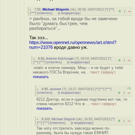
7.55
,
Michael Shigorin
(
ok
), 00:00, 04/07/2012 [
^
] [
^^
]
+
–
/
[
^^^
] [
ответить
]
[
к модератору
]
> pavlinux, за тобой вроде бы не замечено
было "думать быстрее, чем
разбираться"...
Так эээ...
https://www.opennet.ru/opennews/art.shtml?
num=21076
вроде давно уж.
8.60
,
Andrew Kolchoogin
(
?
), 04:03, 04/07/2012 [
^
]
+
–
/
[
^^
] [
^^^
] [
ответить
]
[
к модератору
]
-static в ключи линкеру, Миш -- и не будет у тебя
никакого ГОСТа Впрочем, на...
текст свёрнут,
показать
+1
9.95
,
ананим
(
?
), 14:27, 04/07/2012 [
^
] [
^^
] [
^^^
]
+
–
[
ответить
]
[
к модератору
]
/
8212 Доктор, если я одеваю подтяжки вот так, то
спина чешется 8212 Что ж ...
текст свёрнут,
показать
9.103
,
Michael Shigorin
(
ok
), 16:55, 04/07/2012 [
^
]
+
–
/
[
^^
] [
^^^
] [
ответить
]
[
к модератору
]
Так ногу отстрелить завсегда можно по-
разному, была бы нужда такая ЕМНИП