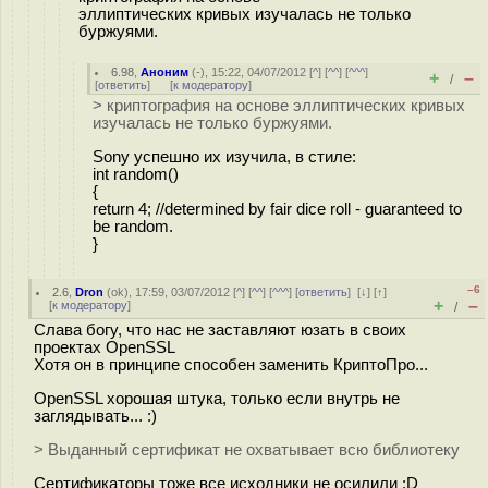
эллиптических кривых изучалась не только
буржуями.
6.98
,
Аноним
(
-
), 15:22, 04/07/2012 [
^
] [
^^
] [
^^^
]
+
–
/
[
ответить
]
[
к модератору
]
> криптография на основе эллиптических кривых
изучалась не только буржуями.
Sony успешно их изучила, в стиле:
int random()
{
return 4; //determined by fair dice roll - guaranteed to
be random.
}
–6
2.6
,
Dron
(
ok
), 17:59, 03/07/2012 [
^
] [
^^
] [
^^^
] [
ответить
]
[
↓
] [
↑
]
+
–
[
к модератору
]
/
Слава богу, что нас не заставляют юзать в своих
проектах OpenSSL
Хотя он в принципе способен заменить КриптоПро...
OpenSSL хорошая штука, только если внутрь не
заглядывать... :)
> Выданный сертификат не охватывает всю библиотеку
Сертификаторы тоже все исходники не осилили :D