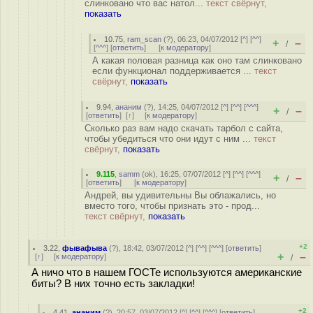
слинковано что вас натол...
текст свёрнут,
показать
10.75
,
ram_scan
(
?
), 06:23, 04/07/2012 [
^
] [
^^
]
+
–
/
[
^^^
] [
ответить
]
[
к модератору
]
А какая половая разница как оно там слинковано
если функционал поддерживается ...
текст
свёрнут,
показать
9.94
,
ананим
(
?
), 14:25, 04/07/2012 [
^
] [
^^
] [
^^^
]
+
–
/
[
ответить
]
[
↑
] [
к модератору
]
Сколько раз вам надо скачать тарбол с сайта,
чтобы убедиться что они идут с ним ...
текст
свёрнут,
показать
9.115
,
samm
(
ok
), 16:25, 07/07/2012 [
^
] [
^^
] [
^^^
]
+
–
/
[
ответить
]
[
к модератору
]
Андрей, вы удивительны Вы облажались, но
вместо того, чтобы признать это - прод...
текст свёрнут,
показать
+2
3.22
,
фывафыва
(
?
), 18:42, 03/07/2012 [
^
] [
^^
] [
^^^
] [
ответить
]
+
–
[
↑
] [
к модератору
]
/
А ничо что в нашем ГОСТе используются американские
биты? В них точно есть закладки!
+2
4.41
,
ананим
(
?
), 20:57, 03/07/2012 [
^
] [
^^
] [
^^^
] [
ответить
]