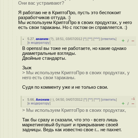
Они вас устраивают?
Я работаю не в КриптоПро, пусть это беспокоит
разработчиков оттуда. :)
Мы используем КриптоПро в своих продуктах, у него
есть свои тараканы. Но с гостом он справляется. :)
5.27
,
ананим
(
?
), 18:51, 03/07/2012 [
^
] [
^^
] [
^^^
] [
ответить
]
+
–
/
[
к модератору
]
В openssl вы тоже не работаете, но какие однако
диаметральные взгляды.
Двойные стандарты.
Зыж
> Мы используем КриптоПро в своих продуктах, у
него есть свои тараканы.
Судя по комменту уже и не только свои.
–1
5.66
,
Аноним
(
-
), 04:50, 04/07/2012 [
^
] [
^^
] [
^^^
] [
ответить
]
+
–
[
к модератору
]
/
> Мы используем КриптоПро в своих продуктах,
Так бы сразу и сказали, что это - всего лишь
маркетинговый булшит и прикрывание своей
задницы. Ведь как известно свое г... не пахнет.