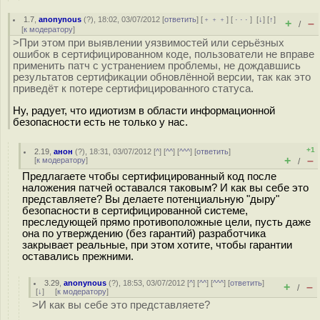
1.7
,
anonynous
(
?
), 18:02, 03/07/2012 [
ответить
] [
﹢﹢﹢
] [
· · ·
]
[
↓
] [
↑
]
+
–
/
[
к модератору
]
>При этом при выявлении уязвимостей или серьёзных
ошибок в сертифицированном коде, пользователи не вправе
применить патч с устранением проблемы, не дождавшись
результатов сертификации обновлённой версии, так как это
приведёт к потере сертифицированного статуса.
Ну, радует, что идиотизм в области информационной
безопасности есть не только у нас.
+1
2.19
,
анон
(
?
), 18:31, 03/07/2012 [
^
] [
^^
] [
^^^
] [
ответить
]
+
–
[
к модератору
]
/
Предлагаете чтобы сертифицированный код после
наложения патчей оставался таковым? И как вы себе это
представляете? Вы делаете потенциальную "дыру"
безопасности в сертифицированной системе,
преследующей прямо противоположные цели, пусть даже
она по утверждению (без гарантий) разработчика
закрывает реальные, при этом хотите, чтобы гарантии
оставались прежними.
3.29
,
anonynous
(
?
), 18:53, 03/07/2012 [
^
] [
^^
] [
^^^
] [
ответить
]
+
–
/
[
↓
] [
к модератору
]
>И как вы себе это представляете?