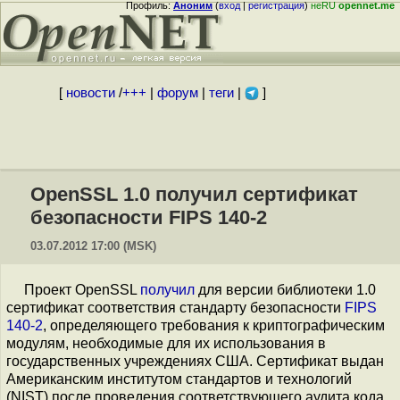
Профиль:
Аноним
(
вход
|
регистрация
)
неRU
opennet.me
[
новости
/
+++
|
форум
|
теги
|
]
OpenSSL 1.0 получил сертификат
безопасности FIPS 140-2
03.07.2012 17:00 (MSK)
Проект OpenSSL
получил
для версии библиотеки 1.0
сертификат соответствия стандарту безопасности
FIPS
140-2
, определяющего требования к криптографическим
модулям, необходимые для их использования в
государственных учреждениях США. Сертификат выдан
Американским институтом стандартов и технологий
(NIST) после проведения соответствующего аудита кода