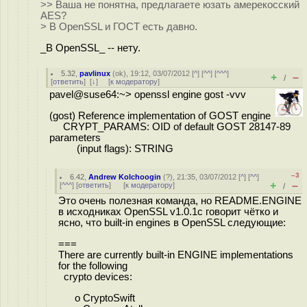
>> Ваша не понятна, предлагаете юзать амерекосский
AES?
> В OpenSSL и ГОСТ есть давно.
_В OpenSSL_ -- нету.
5.32
,
pavlinux
(
ok
), 19:12, 03/07/2012 [
^
] [
^^
] [
^^^
]
+
–
/
[
ответить
]
[
↓
] [
к модератору
]
pavel@suse64:~> openssl engine gost -vvv
(gost) Reference implementation of GOST engine
CRYPT_PARAMS: OID of default GOST 28147-89
parameters
(input flags): STRING
–3
6.42
,
Andrew Kolchoogin
(
?
), 21:35, 03/07/2012 [
^
] [
^^
]
+
–
[
^^^
] [
ответить
]
[
к модератору
]
/
Это очень полезная команда, но README.ENGINE
в исходниках OpenSSL v1.0.1c говорит чётко и
ясно, что built-in engines в OpenSSL следующие:
===
There are currently built-in ENGINE implementations
for the following
crypto devices:
o CryptoSwift