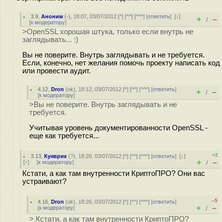
3.9
,
Аноним
(
-
), 18:07, 03/07/2012 [
^
] [
^^
] [
^^^
] [
ответить
]
[
↓
]
+
–
/
[
к модератору
]
>OpenSSL хорошая штука, только если внутрь не
заглядывать... :)
Вы не поверите. Внутрь заглядывать и не требуется.
Если, конечно, нет желания помочь проекту написать код
или провести аудит.
4.12
,
Dron
(
ok
), 18:12, 03/07/2012 [
^
] [
^^
] [
^^^
] [
ответить
]
+
–
/
[
к модератору
]
>Вы не поверите. Внутрь заглядывать и не
требуется.
Учитывая уровень документированности OpenSSL -
еще как требуется...
+2
3.13
,
Куяврик
(
?
), 18:20, 03/07/2012 [
^
] [
^^
] [
^^^
] [
ответить
]
[
↓
]
+
–
[
↑
] [
к модератору
]
/
Кстати, а как там внутренности КриптоПРО? Они вас
устраивают?
–5
4.16
,
Dron
(
ok
), 18:26, 03/07/2012 [
^
] [
^^
] [
^^^
] [
ответить
]
+
–
[
к модератору
]
/
> Кстати, а как там внутренности КриптоПРО?