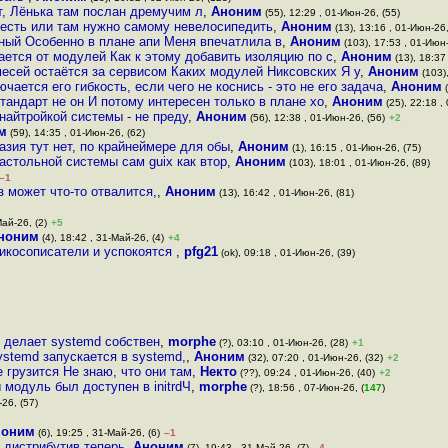
т, Лёнька там послан дремучим л
,
Аноним
(55), 12:29 , 01-Июн-26, (55)
есть или там нужно самому невелосипедить
,
Аноним
(13), 13:16 , 01-Июн-26,
бный Особенно в плане апи Меня впечатлила в
,
Аноним
(103), 17:53 , 01-Июн-
ается от модулей Как к этому добавить изоляцию по c
,
Аноним
(13), 18:37
месей остаётся за сервисом Каких модулей Никсовских Я у
,
Аноним
(103)
ючается его гибкость, если чего не коснись - это не его задача
,
Аноним
(
андарт не он И потому интересен только в плане хо
,
Аноним
(25), 22:18 ,
найтройкой системы - не преду
,
Аноним
(56), 12:38 , 01-Июн-26, (56)
+2
м
(59), 14:35 , 01-Июн-26, (62)
лазия тут нет, по крайнеймере для обы
,
Аноним
(1), 16:15 , 01-Июн-26, (75)
настольной системы сам guix как втор
,
Аноним
(103), 18:01 , 01-Июн-26, (89)
–1
з может что-то отвалится,
,
Аноним
(13), 16:42 , 01-Июн-26, (81)
Май-26, (2)
+5
ноним
(4), 18:42 , 31-Май-26, (4)
+4
никосописатели и успокоятся
,
pfg21
(ok), 09:18 , 01-Июн-26, (39)
о делает systemd собствен
,
morphe
(?), 03:10 , 01-Июн-26, (28)
+1
systemd запускается в systemd,
,
Аноним
(32), 07:20 , 01-Июн-26, (32)
+2
 грузится Не знаю, что они там
,
Некто
(??), 09:24 , 01-Июн-26, (40)
+2
ы модуль был доступен в initrdЧ
,
morphe
(?), 18:56 , 07-Июн-26, (
147
)
26, (57)
ноним
(6), 19:25 , 31-Май-26, (6)
–1
 дистрибутив теперь
,
Аноним
(7), 19:43 , 31-Май-26, (7)
–4