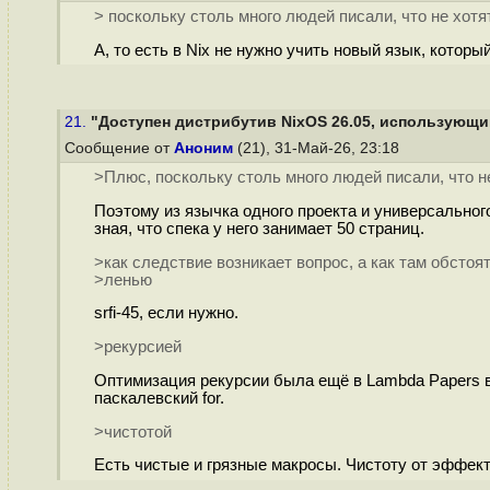
> поскольку столь много людей писали, что не хотя
А, то есть в Nix не нужно учить новый язык, которы
21.
"Доступен дистрибутив NixOS 26.05, использующий
Сообщение от
Аноним
(21), 31-Май-26, 23:18
>Плюс, поскольку столь много людей писали, что н
Поэтому из язычка одного проекта и универсальн
зная, что спека у него занимает 50 страниц.
>как следствие возникает вопрос, а как там обстоят
>ленью
srfi-45, если нужно.
>рекурсией
Оптимизация рекурсии была ещё в Lambda Papers в с
паскалевский for.
>чистотой
Есть чистые и грязные макросы. Чистоту от эффект