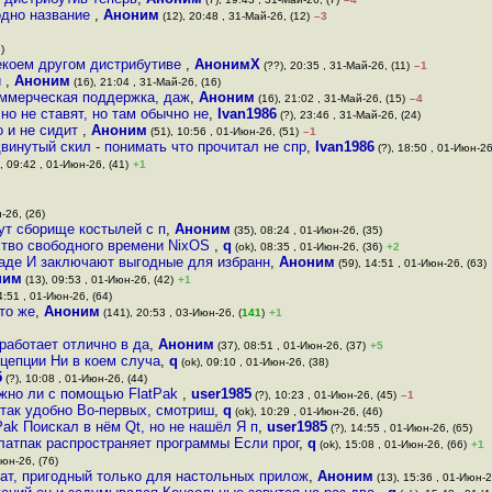
 одно название
,
Аноним
(12), 20:48 , 31-Май-26, (12)
–3
)
некоем другом дистрибутиве
,
АнонимХ
(??), 20:35 , 31-Май-26, (11)
–1
и
,
Аноним
(16), 21:04 , 31-Май-26, (16)
оммерческая поддержка, даж
,
Аноним
(16), 21:02 , 31-Май-26, (15)
–4
но не ставят, но там обычно не
,
Ivan1986
(?), 23:46 , 31-Май-26, (24)
о и не сидит
,
Аноним
(51), 10:56 , 01-Июн-26, (51)
–1
винутый скил - понимать что прочитал не спр
,
Ivan1986
(?), 18:50 , 01-Июн-26
, 09:42 , 01-Июн-26, (41)
+1
-26, (26)
тут сборище костылей с п
,
Аноним
(35), 08:24 , 01-Июн-26, (35)
ство свободного времени NixOS
,
q
(ok), 08:35 , 01-Июн-26, (36)
+2
ладе И заключают выгодные для избранн
,
Аноним
(59), 14:51 , 01-Июн-26, (63)
ним
(13), 09:53 , 01-Июн-26, (42)
+1
4:51 , 01-Июн-26, (64)
то же
,
Аноним
(141), 20:53 , 03-Июн-26, (
141
)
+1
аботает отлично в да
,
Аноним
(37), 08:51 , 01-Июн-26, (37)
+5
цепции Ни в коем случа
,
q
(ok), 09:10 , 01-Июн-26, (38)
5
(?), 10:08 , 01-Июн-26, (44)
ожно ли с помощью FlatPak
,
user1985
(?), 10:23 , 01-Июн-26, (45)
–1
 так удобно Во-первых, смотриш
,
q
(ok), 10:29 , 01-Июн-26, (46)
ak Поискал в нём Qt, но не нашёл Я п
,
user1985
(?), 14:55 , 01-Июн-26, (65)
Флатпак распространяет программы Если прог
,
q
(ok), 15:08 , 01-Июн-26, (66)
+1
Июн-26, (76)
гат, пригодный только для настольных прилож
,
Аноним
(13), 15:36 , 01-Июн-2