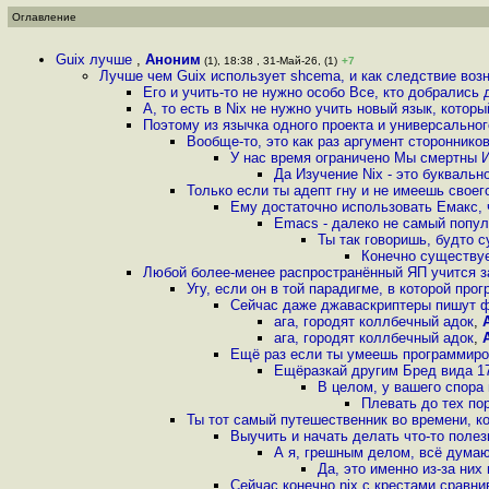
Оглавление
Guix лучше
,
Аноним
(1), 18:38 , 31-Май-26, (1)
+7
Лучше чем Guix использует shcema, и как следствие возни
Его и учить-то не нужно особо Все, кто добрались
А, то есть в Nix не нужно учить новый язык, котор
Поэтому из язычка одного проекта и универсальн
Вообще-то, это как раз аргумент сторонников 
У нас время ограничено Мы смертны И
Да Изучение Nix - это букваль
Только если ты адепт гну и не имеешь свое
Ему достаточно использовать Емакс, 
Emacs - далеко не самый попул
Ты так говоришь, будто с
Конечно существуе
Любой более-менее распространённый ЯП учится з
Угу, если он в той парадигме, в которой пр
Сейчас даже джаваскриптеры пишут 
ага, городят коллбечный адок
,
ага, городят коллбечный адок
,
Ещё раз если ты умеешь программиров
Ещёразкай другим Бред вида 17
В целом, у вашего спора
Плевать до тех по
Ты тот самый путешественник во времени, ко
Выучить и начать делать что-то полез
А я, грешным делом, всё думаю
Да, это именно из-за них
Сейчас конечно nix с крестами сравн