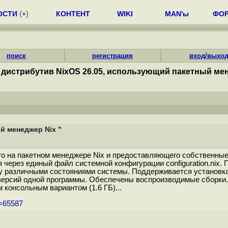
ОСТИ
(
+
)
КОНТЕНТ
WIKI
MAN'ы
ФО
поиск
регистрация
вход/выхо
 дистрибутив NixOS 26.05, использующий пакетный мен
й менеджер Nix "
го на пакетном менеджере Nix и предоставляющего собственны
 через единый файл системной конфигурации configuration.nix.
 различными состояниями системы. Поддерживается установка
версий одной программы. Обеспечены воспроизводимые сборки.
 консольным вариантом (1.6 ГБ)...
m=65587