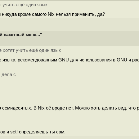
т учить ещё один язык
й никуда кроме самого Nix нельзя применить, да?
 пакетный мене..."
е хотят учить ещё один язык
ого языка, рекомендованным GNU для использования в GNU и р
 дела с
емидесятых. В Nix её вроде нет. Можно хоть делать вид, что ре
ов и set! определяешь ты сам.