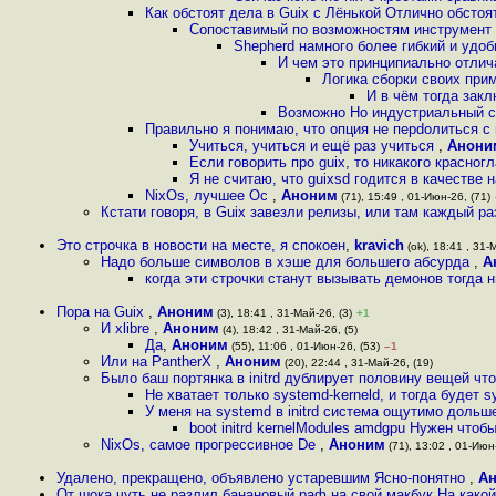
Как обстоят дела в Guix c Лёнькой Отлично обстоя
Сопоставимый по возможностям инструмент 
Shepherd намного более гибкий и удо
И чем это принципиально отлич
Логика сборки своих при
И в чём тогда закл
Возможно Но индустриальный ст
Правильно я понимаю, что опция не пepdолиться с 
Учитьcя, учиться и ещё раз учиться
,
Анони
Если говорить про guix, то никакого красног
Я не считаю, что guixsd годится в качестве 
NixOs, лучшее Ос
,
Аноним
(71), 15:49 , 01-Июн-26, (71)
Кстати говоря, в Guix завезли релизы, или там каждый ра
Это строчка в новости на месте, я спокоен
,
kravich
(ok), 18:41 , 31-
Надо больше символов в хэше для большего абсурда
,
А
когда эти строчки станут вызывать демонов тогда 
Пора на Guix
,
Аноним
(3), 18:41 , 31-Май-26, (3)
+1
И xlibre
,
Аноним
(4), 18:42 , 31-Май-26, (5)
Да
,
Аноним
(55), 11:06 , 01-Июн-26, (53)
–1
Или на PantherX
,
Аноним
(20), 22:44 , 31-Май-26, (19)
Было баш портянка в initrd дублирует половину вещей чт
Не хватает только systemd-kerneld, и тогда будет 
У меня на systemd в initrd система ощутимо дольше
boot initrd kernelModules amdgpu Нужен чтоб
NixOs, самое прогрессивное De
,
Аноним
(71), 13:02 , 01-Июн-
Удалено, прекращено, объявлено устаревшим Ясно-понятно
,
А
От шока чуть не разлил банановый раф на свой макбук На какой