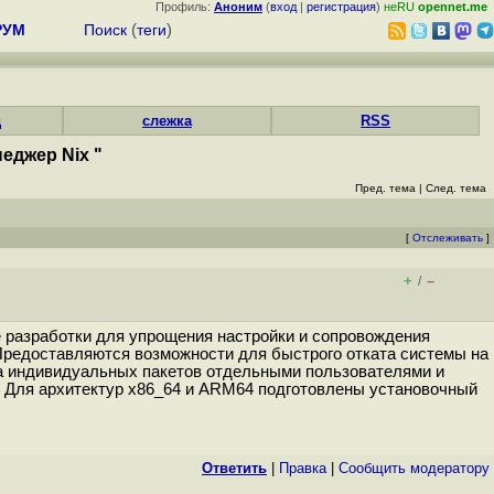
Профиль:
Аноним
(
вход
|
регистрация
)
неRU
opennet.me
РУМ
Поиск
(
теги
)
д
слежка
RSS
еджер Nix "
Пред. тема
|
След. тема
[
Отслеживать
]
+
–
/
е разработки для упрощения настройки и сопровождения
 Предоставляются возможности для быстрого отката системы на
 индивидуальных пакетов отдельными пользователями и
 Для архитектур x86_64 и ARM64 подготовлены установочный
Ответить
|
Правка
|
Cообщить модератору