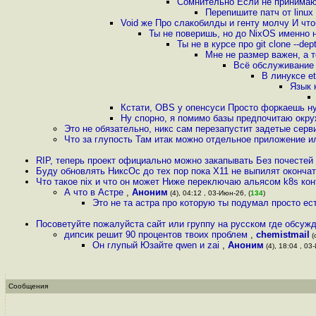
Сомнительно Если не принимают
Перепишите патч от linux 
Void же Про слакобилды и генту молчу И что
Ты не поверишь, но до NixOS именно н
Ты не в курсе про git clone --d
Мне не размер важен, а т
Всё обслуживание -
В линуксе e
Язык 
Кстати, OBS у опенсуси Просто форкаешь ну
Ну спорно, я помимо базы предпочитаю окру
Это не обязательно, никс сам перезапустит задетые серв
Что за глупость Там итак можно отдельное приложение ил
RIP, теперь проект официально можно закапывать Без почестей
Буду обновлять НиксОс до тех пор пока X11 не выпилят окончат
Что такое nix и что он может Ниже переключаю альясом k8s кон
А что в Астре
,
Аноним
(4), 04:12 , 03-Июн-26, (
134
)
Это не та астра про которую ты подумал просто ес
Посоветуйте пожалуйста сайт или группу на русском где обсуж
дипсик решит 90 процентов твоих проблем
,
chemistmail
(
Он глупый Юзайте qwen и zai
,
Аноним
(4), 18:04 , 03
Сообщения