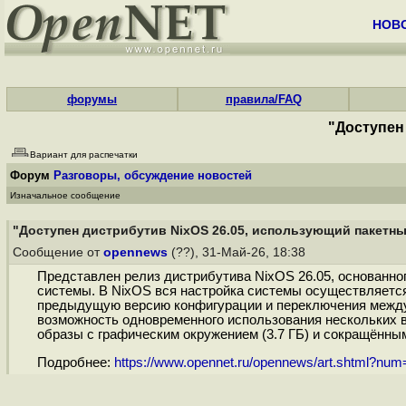
НОВ
форумы
правила/FAQ
"Доступен
Вариант для распечатки
Форум
Разговоры, обсуждение новостей
Изначальное сообщение
"Доступен дистрибутив NixOS 26.05, использующий пакетны
Сообщение от
opennews
(??), 31-Май-26, 18:38
Представлен релиз дистрибутива NixOS 26.05, основанно
системы. В NixOS вся настройка системы осуществляется
предыдущую версию конфигурации и переключения между
возможность одновременного использования нескольких 
образы с графическим окружением (3.7 ГБ) и сокращённым
Подробнее:
https://www.opennet.ru/opennews/art.shtml?nu