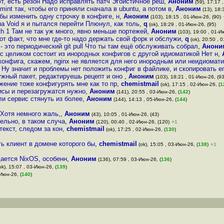
, есть резон Надо исправлять патч Эгоистичное реш
,
Аноним
(59), 17:17 
mint так, чтобы его приняли сначала в ubuntu, а потом в
,
Аноним
(13), 18:
бы изменить одну строчку в конфиге, н
,
Аноним
(103), 18:15 , 01-Июн-26, (90)
а Void я и пытался перейти Плюнул, как толь
,
q
(ok), 18:29 , 01-Июн-26, (95)
epth 1 Там не так уж много, явно меньше портежей
,
Аноним
(103), 19:00 , 01-И
от факт, что мне где-то надо держать свой форк и обслужи
,
q
(ok), 20:50 , 
 это периодический git pull Что ты там ещё обслуживать собрал
,
Анони
tc целиком состоит из инородных конфигов с другой идиоматикой Нет н
,
конфига, скажем, nginx не является для него инородным или неидиомат
Ну значит и проблемы нет положить конфиг в файлике, и скопировать е
жный пакет, редактируешь рецепт и оно
,
Аноним
(103), 18:21 , 01-Июн-26, (93
жение тоже конфигурять мне как то пр
,
chemistmail
(ok), 17:15 , 02-Июн-26, (
1
исы и перезагружатся нужно
,
Аноним
(141), 20:55 , 03-Июн-26, (
142
)
и сервис стянуть из более
,
Аноним
(144), 14:13 , 05-Июн-26, (
144
)
 Хотя немного жаль,
,
Аноним
(43), 10:05 , 01-Июн-26, (43)
ельно, в таком случа
,
Аноним
(120), 00:40 , 02-Июн-26, (120)
+1
текст, следом за кон
,
chemistmail
(ok), 17:25 , 02-Июн-26, (
130
)
ть клиент в домене которого бы
,
chemistmail
(ok), 15:05 , 03-Июн-26, (
138
)
+1
дается NixOS, особенн
,
Аноним
(136), 07:59 , 03-Июн-26, (
136
)
ok), 15:07 , 03-Июн-26, (
139
)
-Июн-26, (
140
)