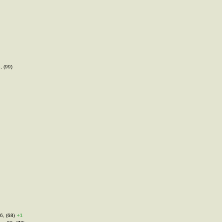
, (99)
6, (68)
+1