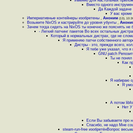
Именно для настольных прилож
Вместо одного инструмен
Да Каждой задаче 
У вас кроме
Империативные контейнеры изобретены
,
Аноним
(13), 10:3
Возьмите NixOS и кастрируйте до уровня убунты
,
Анони
Зачем тогда сидеть на NixOS ты конечно же пояснять не
- Легкий патчинг пакетов Во всех остальных дистр
Который в нормальных дистрах, где не слома
Я применяю патчи собственного автор
Дистры - это, прежде всего, кол
Я тебе уже указал, что я
GNU patch Репозит
Ты не понял
Как п
Я набираю од
Я умо
А потом libf
Нет У
Если Вы забываете про на
Спасибо, не надо Мне соц
steam-run-free изобретёнВопрос весьм