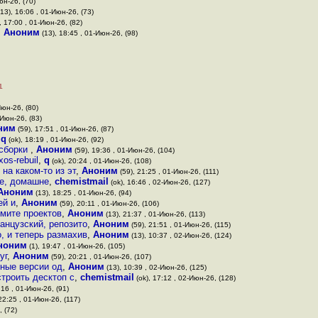
юн-26, (70)
13), 16:06 , 01-Июн-26, (73)
, 17:00 , 01-Июн-26, (82)
,
Аноним
(13), 18:45 , 01-Июн-26, (98)
1
Июн-26, (80)
-Июн-26, (83)
ним
(59), 17:51 , 01-Июн-26, (87)
,
q
(ok), 18:19 , 01-Июн-26, (92)
 сборки
,
Аноним
(59), 19:36 , 01-Июн-26, (104)
os-rebuil
,
q
(ok), 20:24 , 01-Июн-26, (108)
на каком-то из эт
,
Аноним
(59), 21:25 , 01-Июн-26, (111)
ре, домашне
,
chemistmail
(ok), 16:46 , 02-Июн-26, (127)
Аноним
(13), 18:25 , 01-Июн-26, (94)
ей и
,
Аноним
(59), 20:11 , 01-Июн-26, (106)
ьмите проектов
,
Аноним
(13), 21:37 , 01-Июн-26, (113)
анцузский, репозито
,
Аноним
(59), 21:51 , 01-Июн-26, (115)
, и теперь размахив
,
Аноним
(13), 10:37 , 02-Июн-26, (124)
ноним
(1), 19:47 , 01-Июн-26, (105)
уг
,
Аноним
(59), 20:21 , 01-Июн-26, (107)
зные версии од
,
Аноним
(13), 10:39 , 02-Июн-26, (125)
строить десктоп с
,
chemistmail
(ok), 17:12 , 02-Июн-26, (128)
:16 , 01-Июн-26, (91)
22:25 , 01-Июн-26, (117)
, (72)