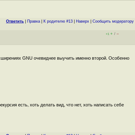
Ответить
|
Правка
|
К родителю #13
|
Наверх
|
Cообщить модератору
+
–
/
+1
асширениях GNU очевиднее выучить именно второй. Особенно
курсия есть, хоть делать вид, что нет, хоть написать себе