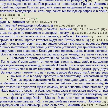
ений он и задумывался Консольные зовутся на раз-два
,
q
(ok), 15:48 , 01-И
та у вас будет несколько Программисты - используют Прилож
,
Аноним
(
- свой инструмент Или ты предпочитаешь неповоротливый награмо
,
q
(ok)
 пакетного менеджера ОС есть ещё пакетный менеджер flatpak А в docke
0 , 01-Июн-26, (48)
+2
м
(13), 10:32 , 01-Июн-26, (49)
+1
 будешь
,
Аноним
(51), 10:56 , 01-Июн-26, (52)
ах, пакетный менеджер и сборщик
,
q
(ok), 11:07 , 01-Июн-26, (54)
ли FHS, не огребали с rpath, и пакеты
,
Аноним
(59), 15:21 , 01-Июн-26, (67)
–
ства, которые не отправляю в апстрим, потому
,
q
(ok), 15:41 , 01-Июн-26, (69)
лектив Если ты часть этого коллектива, у тебя ес
,
Аноним
(59), 16:35 , 01-
 применяю патчи, против которых будут все Потому что он
,
q
(ok), 17:14 , 01
орий - суть директория, куда попадают собранные пакеты перед ус
,
Ано
 Я хочу инструмент, при помощи которого установка дистрибутивного па
роводилось это сравнение Команда склонировать сырцы пакета скрипты
Вот так и проводилось, что ты расписал кучу команд, а у меня на все nix
Я описал алгоритм действий Его нужно понимать, на случай если 
Ты не прав У меня один и тот же конфиг стоит на mac, лабе в датацент
ну единственную команду, nixos-rebuild switch, и всё делается автома
,
лчал, потому что о таком говорить не принято Только в узком кругу друз
Вы умолчали, потому, что вы - воинствующе безграмотны А теперь воз
Так мне ж не в падлу, простите мой воинствуще безграмотный фр
При чём здесь репозитории Вы выучили одно единственное слово
oo обновилось в системе и твой пакет не работает, ну ты конечно пойд
,
А
 нас такого не случается Нужно самому, явно обновить libfoo вместе с др
Надо нажимать сразу на больное, когда разным проектам требуются ра
Ну что уж сразу с козырей то Я бы просто попросил побырому на
личие форков вроде Debian - Ubuntu - Mint, а то и более
,
Аноним
(13), 18
иальной жизни хватает IRL, а от дистрибутива мне хочетс
,
Аноним
(25), 
а дискуссионный Например, у вас есть патч,
,
Аноним
(13), 15:59 , 01-Июн-26