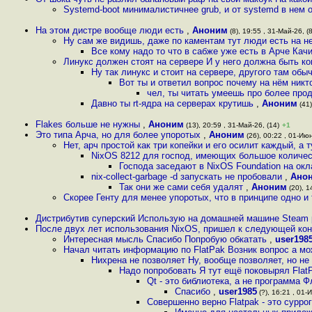
Systemd-boot минималистичнее grub, и от systemd в нем
На этом дистре вообще люди есть
,
Аноним
(8), 19:55 , 31-Май-26, (8
Ну сам же видишь, даже по каментам тут люди есть на 
Все кому надо то что в сабже уже есть в Арче Кач
Линукс должен стоят на сервере И у него должна быть к
Ну так линукс и стоит на сервере, другого там обыч
Вот ты и ответил вопрос почему на нём никт
чел, ты читать умеешь про более прод
Давно ты rt-ядра на серверах крутишь
,
Аноним
(41)
Flakes больше не нужны
,
Аноним
(13), 20:59 , 31-Май-26, (14)
+1
Это типа Арча, но для более упоротых
,
Аноним
(26), 00:22 , 01-Июн
Нет, арч простой как три копейки и его осилит каждый, а 
NixOS 8212 для господ, имеющих большое количе
Господа заседают в NixOS Foundation на ок
nix-collect-garbage -d запускать не пробовали
,
Ано
Так они же сами себя удалят
,
Аноним
(20), 1
Скорее Генту для менее упоротых, что в принципе одно и 
Дистрибутив суперский Использую на домашней машине Steam р
После двух лет использования NixOS, пришел к следующей кон
Интересная мысль Спасибо Попробую обкатать
,
user198
Начал читать информацию по FlatPak Возник вопрос а м
Нихрена не позволяет Ну, вообще позволяет, но не
Надо попробовать Я тут ещё поковырял FlatP
Qt - это библиотека, а не программа 
Спасибо
,
user1985
(?), 16:21 , 01-
Совершенно верно Flatpak - это сурро