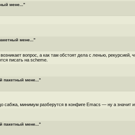
ый мене..."
акетный мене..."
возникает вопрос, а как там обстоят дела с ленью, рекурсией, ч
ются писать на scheme.
 пакетный мене..."
 до сабжа, минимум разберутся в конфиге Emacs — ну а значит и 
 пакетный мене..."