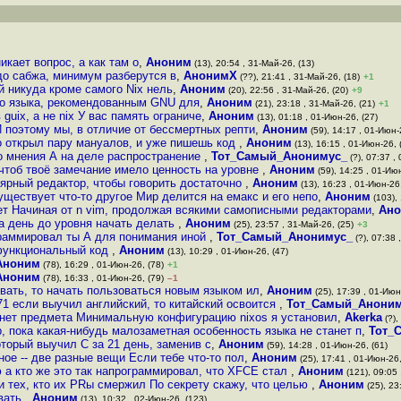
кает вопрос, а как там о
,
Аноним
(13), 20:54 , 31-Май-26, (13)
 до сабжа, минимум разберутся в
,
АнонимХ
(??), 21:41 , 31-Май-26, (18)
+1
ый никуда кроме самого Nix нель
,
Аноним
(20), 22:56 , 31-Май-26, (20)
+9
ого языка, рекомендованным GNU для
,
Аноним
(21), 23:18 , 31-Май-26, (21)
+1
guix, а не nix У вас память ограниче
,
Аноним
(13), 01:18 , 01-Июн-26, (27)
 поэтому мы, в отличие от бессмертных репти
,
Аноним
(59), 14:17 , 01-Июн-
но открыл пару мануалов, и уже пишешь код
,
Аноним
(13), 16:15 , 01-Июн-26, 
го мнения А на деле распространение
,
Тот_Самый_Анонимус_
(?), 07:37 ,
чтоб твоё замечание имело ценность на уровне
,
Аноним
(59), 14:25 , 01-Июн
ярный редактор, чтобы говорить достаточно
,
Аноним
(13), 16:23 , 01-Июн-26,
уществует что-то другое Мир делится на емакс и его непо
,
Аноним
(103), 
т Начиная от n vim, продолжая всякими самописными редакторами
,
Ан
а день до уровня начать делать
,
Аноним
(25), 23:57 , 31-Май-26, (25)
+3
ограммировал ты А для понимания иной
,
Тот_Самый_Анонимус_
(?), 07:38 
функциональный код
,
Аноним
(13), 10:29 , 01-Июн-26, (47)
Аноним
(78), 16:29 , 01-Июн-26, (78)
+1
Аноним
(78), 16:33 , 01-Июн-26, (79)
–1
ать, то начать пользоваться новым языком ил
,
Аноним
(25), 17:39 , 01-Июн
1 если выучил английский, то китайский освоится
,
Тот_Самый_Аноним
 нет предмета Минимальную конфигурацию nixos я установил
,
Akerka
(?),
р, пока какая-нибудь малозаметная особенность языка не станет п
,
Тот_
торый выучил С за 21 день, заменив с
,
Аноним
(59), 14:28 , 01-Июн-26, (61)
ное -- две разные вещи Если тебе что-то пол
,
Аноним
(25), 17:41 , 01-Июн-26,
 а кто же это так напрограммировал, что XFCE стал
,
Аноним
(121), 09:05 
 и тех, кто их PRы смержил По секрету скажу, что целью
,
Аноним
(25), 23
ивать
,
Аноним
(13), 10:32 , 02-Июн-26, (123)