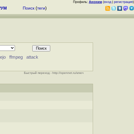
Профиль:
Аноним
(
вход
|
регистрация
)
РУМ
Поиск
(
теги
)
gejo
ffmpeg
attack
Быстрый переход - http://opennet.ru/ключ