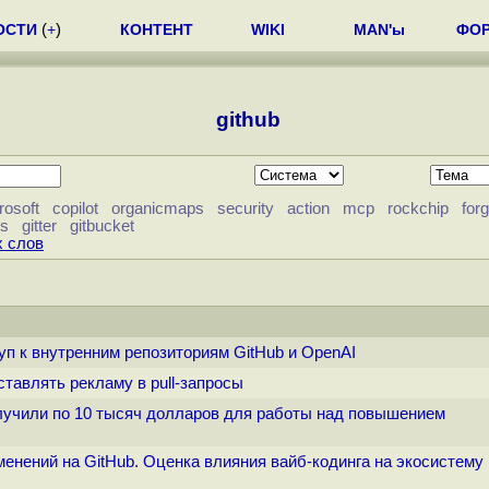
ОСТИ
(
+
)
КОНТЕНТ
WIKI
MAN'ы
ФО
github
rosoft
copilot
organicmaps
security
action
mcp
rockchip
for
is
gitter
gitbucket
х слов
уп к внутренним репозиториям GitHub и OpenAI
одставлять рекламу в pull-запросы
получили по 10 тысяч долларов для работы над повышением
зменений на GitHub. Оценка влияния вайб-кодинга на экосистему