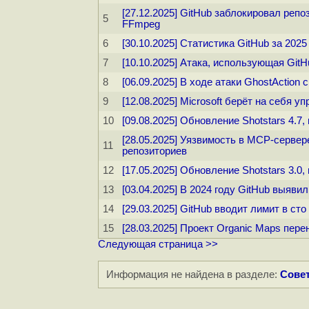
[27.12.2025] GitHub заблокировал реп
5
FFmpeg
6
[30.10.2025] Статистика GitHub за 2025
7
[10.10.2025] Атака, использующая Git
8
[06.09.2025] В ходе атаки GhostAction
9
[12.08.2025] Microsoft берёт на себя у
10
[09.08.2025] Обновление Shotstars 4.7
[28.05.2025] Уязвимость в MCP-сервер
11
репозиториев
12
[17.05.2025] Обновление Shotstars 3.0
13
[03.04.2025] В 2024 году GitHub выяви
14
[29.03.2025] GitHub вводит лимит в ст
15
[28.03.2025] Проект Organic Maps пере
Следующая страница >>
Информация не найдена в разделе:
Совет