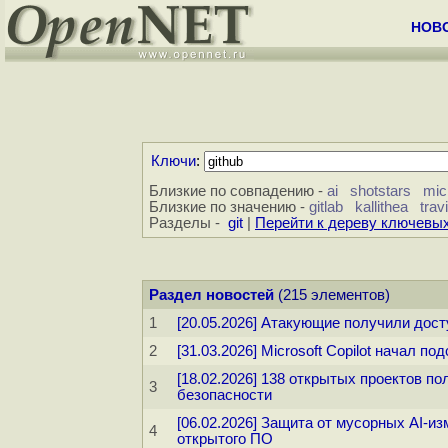
НОВ
Ключи
:
Близкие по совпадению -
ai
shotstars
mic
Близкие по значению -
gitlab
kallithea
trav
Разделы -
git
|
Перейти к дереву ключевы
Раздел новостей
(215 элементов)
1
[20.05.2026] Атакующие получили дост
2
[31.03.2026] Microsoft Copilot начал п
[18.02.2026] 138 открытых проектов 
3
безопасности
[06.02.2026] Защита от мусорных AI-и
4
открытого ПО