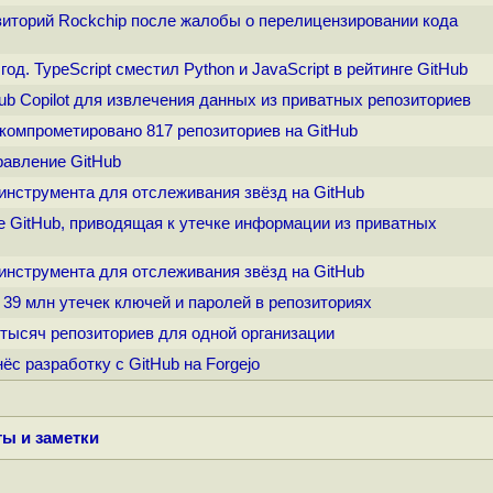
озиторий Rockchip после жалобы о перелицензировании кода
 год. TypeScript сместил Python и JavaScript в рейтинге GitHub
Hub Copilot для извлечения данных из приватных репозиториев
 скомпрометировано 817 репозиториев на GitHub
правление GitHub
, инструмента для отслеживания звёзд на GitHub
е GitHub, приводящая к утечке информации из приватных
, инструмента для отслеживания звёзд на GitHub
л 39 млн утечек ключей и паролей в репозиториях
о тысяч репозиториев для одной организации
нёс разработку с GitHub на Forgejo
ы и заметки