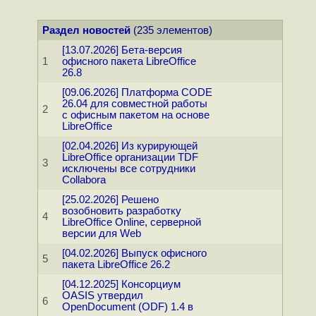
Раздел новостей
(235 элементов)
[13.07.2026] Бета-версия
1
офисного пакета LibreOffice
26.8
[09.06.2026] Платформа CODE
26.04 для совместной работы
2
с офисным пакетом на основе
LibreOffice
[02.04.2026] Из курирующей
LibreOffice организации TDF
3
исключены все сотрудники
Collabora
[25.02.2026] Решено
возобновить разработку
4
LibreOffice Online, серверной
версии для Web
[04.02.2026] Выпуск офисного
5
пакета LibreOffice 26.2
[04.12.2025] Консорциум
OASIS утвердил
6
OpenDocument (ODF) 1.4 в