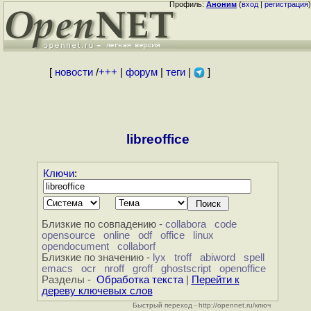
Профиль:
Аноним
(
вход
|
регистрация
)
[
новости
/
+++
|
форум
|
теги
|
]
libreoffice
Ключи
:
Близкие по совпадению -
collabora
code
opensource
online
odf
office
linux
opendocument
collaborf
Близкие по значению -
lyx
troff
abiword
spell
emacs
ocr
nroff
groff
ghostscript
openoffice
Разделы -
Обработка текста
|
Перейти к
дереву ключевых слов
Быстрый переход - http://opennet.ru/ключ