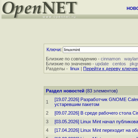
НОВ
Ключи
:
Близкие по совпадению -
cinnamon
wayla
Близкие по значению -
update
centos
pkg
Разделы -
linux
|
Перейти к дереву ключе
Раздел новостей
(83 элементов)
[19.07.2026] Разработчик GNOME Calen
1
устаревшим пакетом
2
[09.07.2026] В среде рабочего стола 
3
[03.05.2026] Linux Mint начал публик
4
[17.04.2026] Linux Mint переходит на 