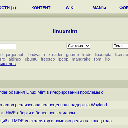
ОСТИ
(
+
)
КОНТЕНТ
WIKI
MAN'ы
ФО
linuxmint
nd
jargonaut
libadwaita
xreader
gnome
lmde
libadapta
license
src
altlinux
ubuntu
freesco
ipcop
mandrake
rpm
lilo
вых слов
dar обвинил Linux Mint в игнорировании проблемы с
Cinnamon реализована полноценная поддержка Wayland
овать HWE-сборки с более новым ядром
общий с LMDE инсталлятор и наметил релиз на конец года