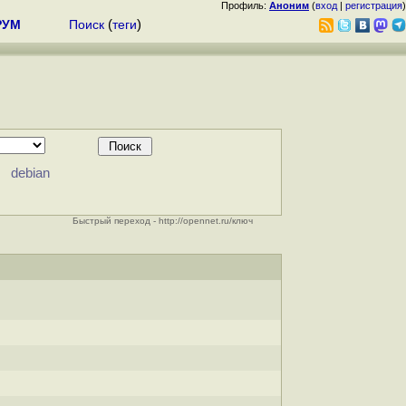
Профиль:
Аноним
(
вход
|
регистрация
)
РУМ
Поиск
(
теги
)
debian
Быстрый переход - http://opennet.ru/ключ