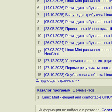
5
[13.02.2026] Linux Mint развивает нов
6
[14.01.2026] Релиз дистрибутива Linux 
7
[14.10.2025] Выпуск дистрибутива Linux
8
[05.09.2025] Релиз дистрибутива Linux 
9
[23.05.2025] Проект Linux Mint создал l
10
[17.01.2025] Релиз дистрибутива Linux 
11
[26.07.2024] Релиз дистрибутива Linux 
[07.03.2024] Linux Mint развивает нов
12
HexChat
13
[27.12.2023] Уязвимости в просмотрщик
14
[27.10.2023] Первые результаты порти
15
[03.10.2023] Опубликована сборка Linu
Следующая страница >>
Каталог программ
(1 элементов)
1
Linux Mint - elegant and comfortable GNU/L
Информация не найдена в разделе:
Совет