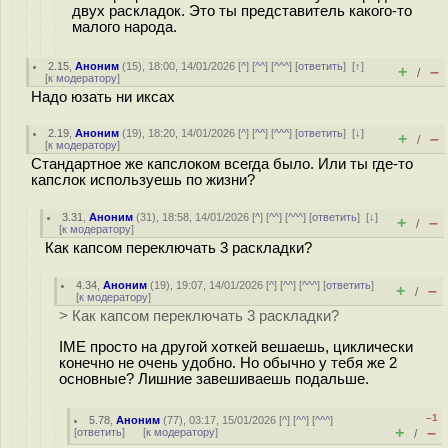
двух раскладок. Это ты представитель какого-то
малого народа.
2.15
,
Аноним
(
15
), 18:00, 14/01/2026 [
^
] [
^^
] [
^^^
] [
ответить
]
[
↑
]
+
–
/
[
к модератору
]
Надо юзать ни иксах
2.19
,
Аноним
(
19
), 18:20, 14/01/2026 [
^
] [
^^
] [
^^^
] [
ответить
]
[
↓
]
+
–
/
[
к модератору
]
Стандартное же капслоком всегда было. Или ты где-то
капслок используешь по жизни?
3.31
,
Аноним
(
31
), 18:58, 14/01/2026 [
^
] [
^^
] [
^^^
] [
ответить
]
[
↓
]
+
–
/
[
к модератору
]
Как капсом переключать 3 раскладки?
4.34
,
Аноним
(
19
), 19:07, 14/01/2026 [
^
] [
^^
] [
^^^
] [
ответить
]
+
–
/
[
к модератору
]
> Как капсом переключать 3 раскладки?
IME просто на другой хоткей вешаешь, циклически
конечно не очень удобно. Но обычно у тебя же 2
основные? Лишние завешиваешь подальше.
–1
5.78
,
Аноним
(
77
), 03:17, 15/01/2026 [
^
] [
^^
] [
^^^
]
+
–
[
ответить
]
[
к модератору
]
/