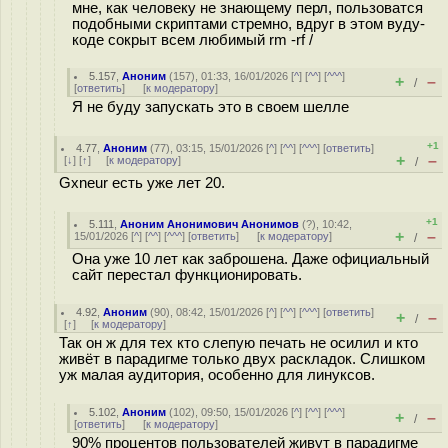
мне, как человеку не знающему перл, пользоватся
подобными скриптами стремно, вдруг в этом вуду-
коде сокрыт всем любимый rm -rf /
5.157
,
Аноним
(
157
), 01:33, 16/01/2026 [
^
] [
^^
] [
^^^
]
+
–
/
[
ответить
]
[
к модератору
]
Я не буду запускать это в своем шелле
+1
4.77
,
Аноним
(
77
), 03:15, 15/01/2026 [
^
] [
^^
] [
^^^
] [
ответить
]
+
–
[
↓
] [
↑
] [
к модератору
]
/
Gxneur есть уже лет 20.
+1
5.111
,
Аноним Анонимович Анонимов
(
?
), 10:42,
+
–
15/01/2026 [
^
] [
^^
] [
^^^
] [
ответить
]
[
к модератору
]
/
Она уже 10 лет как заброшена. Даже официальный
сайт перестал функционировать.
4.92
,
Аноним
(
90
), 08:42, 15/01/2026 [
^
] [
^^
] [
^^^
] [
ответить
]
+
–
/
[
↑
] [
к модератору
]
Так он ж для тех кто слепую печать не осилил и кто
живёт в парадигме только двух раскладок. Слишком
уж малая аудитория, особенно для линуксов.
5.102
,
Аноним
(
102
), 09:50, 15/01/2026 [
^
] [
^^
] [
^^^
]
+
–
/
[
ответить
]
[
к модератору
]
90% процентов пользователей живут в парадигме