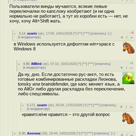
/
Пользователи винды мучаются, всякие левые
переключалки по капслоку изобретают (и ни одна
нормально не работает), а тут из коробки есть — нет, не
хочу, хочу Alt+Shift жать.
–5
3.14
,
soarin
(
ok
), 17:59, 14/01/2026 [
^
] [
^^
] [
^^^
] [
ответить
]
[
↓
]
+
–
[
к модератору
]
/
в Windows используется дефолтом win+space с
Windows 8
+2
4.88
,
IMBird
(
ok
), 07:10, 15/01/2026 [
^
] [
^^
] [
^^^
] [
ответить
]
+
–
[
к модератору
]
/
Да ну, дно. Если достаточно рус-англ, то есть
готовые комбинированные раскладки Леонова,
tonsky или braindefender, где капс меняет язык, а
по AltGr либо другая раскладка без переключения,
либо спецсимволы.
5.171
,
soarin
(
ok
), 05:04, 17/01/2026 [
^
] [
^^
] [
^^^
] [
ответить
]
+
–
/
[
к модератору
]
нравится/не нравится – это другой вопрос
3.30
,
Аноним
(
30
), 18:44, 14/01/2026 [
^
] [
^^
] [
^^^
] [
ответить
]
[
↑
]
+
–
/