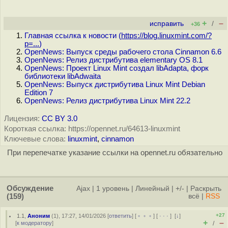
+
–
исправить
/
+36
Главная ссылка к новости (
https://blog.linuxmint.com/?
p=...
)
OpenNews: Выпуск среды рабочего стола Cinnamon 6.6
OpenNews: Релиз дистрибутива elementary OS 8.1
OpenNews: Проект Linux Mint создал libAdapta, форк
библиотеки libAdwaita
OpenNews: Выпуск дистрибутива Linux Mint Debian
Edition 7
OpenNews: Релиз дистрибутива Linux Mint 22.2
Лицензия:
CC BY 3.0
Короткая ссылка: https://opennet.ru/64613-linuxmint
Ключевые слова:
linuxmint
,
cinnamon
При перепечатке указание ссылки на opennet.ru обязательно
Обсуждение
Ajax
|
1 уровень
|
Линейный
|
+/-
|
Раскрыть
(159)
всё
|
RSS
+27
1.1
,
Аноним
(
1
), 17:27, 14/01/2026 [
ответить
] [
﹢﹢﹢
] [
· · ·
]
[
↓
]
+
–
[
к модератору
]
/