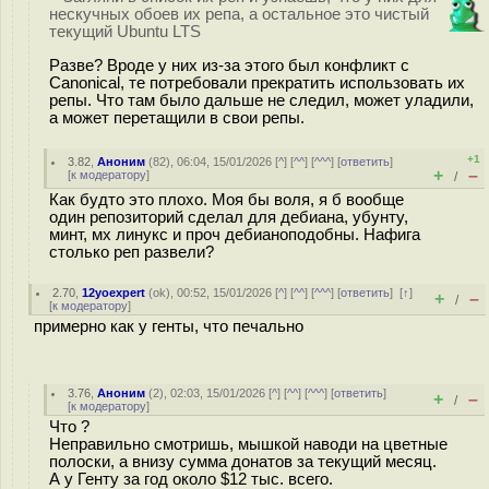
нескучных обоев их репа, а остальное это чистый
текущий Ubuntu LTS
Разве? Вроде у них из-за этого был конфликт с
Canonical, те потребовали прекратить использовать их
репы. Что там было дальше не следил, может уладили,
а может перетащили в свои репы.
+1
3.82
,
Аноним
(
82
), 06:04, 15/01/2026 [
^
] [
^^
] [
^^^
] [
ответить
]
+
–
[
к модератору
]
/
Как будто это плохо. Моя бы воля, я б вообще
один репозиторий сделал для дебиана, убунту,
минт, мх линукс и проч дебианоподобны. Нафига
столько реп развели?
2.70
,
12yoexpert
(
ok
), 00:52, 15/01/2026 [
^
] [
^^
] [
^^^
] [
ответить
]
[
↑
]
+
–
/
[
к модератору
]
примерно как у генты, что печально
3.76
,
Аноним
(
2
), 02:03, 15/01/2026 [
^
] [
^^
] [
^^^
] [
ответить
]
+
–
/
[
к модератору
]
Что ?
Неправильно смотришь, мышкой наводи на цветные
полоски, а внизу сумма донатов за текущий месяц.
А у Генту за год около $12 тыс. всего.