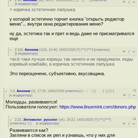
2.90
,
Аноним
(
90
), 08:37, 15/01/2026 [
^
] [
^^
] [
^^^
] [
ответить
]
+
–
/
[
к модератору
]
> коричка эстетичная лапушка
у которой эстетично торчит кнопка "открыть редактор
меню"... внутри окна редактирования меню?
ну да, эстетика так и прет и ведь даже не присматривался
еще
2.110
,
Аноним
(
110
), 10:40, 15/01/2026 [
^
] [
^^
] [
^^^
] [
ответить
]
+
–
/
[
к модератору
]
>всё таки лучше корицы так ничего и не придумали. кеды
корявый комбайн, а коричка эстетичная лапушка
Это переоценено, субъективно, вкусовщина.
+3
1.2
,
Аноним
(
2
), 17:29, 14/01/2026 [
ответить
] [
﹢﹢﹢
] [
· · ·
]
[
↓
] [
↑
]
+
–
[
к модератору
]
/
Молодцы, развиваются!
Пользователи голосуют:
https://www.linuxmint.com/donors.php
–6
2.21
,
Энтомолог_русолог
(
ok
), 18:22, 14/01/2026 [
^
] [
^^
] [
^^^
]
+
–
[
ответить
]
[
↓
] [
к модератору
]
/
Развиваются как?
Загляни в список их реп и узнаешь, что у них для