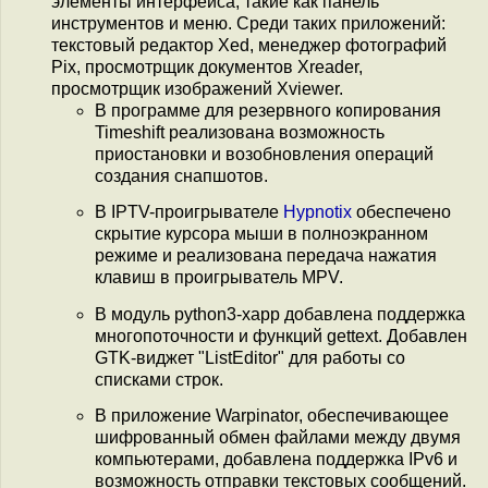
элементы интерфейса, такие как панель
инструментов и меню. Среди таких приложений:
текстовый редактор Xed, менеджер фотографий
Pix, просмотрщик документов Xreader,
просмотрщик изображений Xviewer.
В программе для резервного копирования
Timeshift реализована возможность
приостановки и возобновления операций
создания снапшотов.
В IPTV-проигрывателе
Hypnotix
обеспечено
скрытие курсора мыши в полноэкранном
режиме и реализована передача нажатия
клавиш в проигрыватель MPV.
В модуль python3-xapp добавлена поддержка
многопоточности и функций gettext. Добавлен
GTK-виджет "ListEditor" для работы со
списками строк.
В приложение Warpinator, обеспечивающее
шифрованный обмен файлами между двумя
компьютерами, добавлена поддержка IPv6 и
возможность отправки текстовых сообщений.