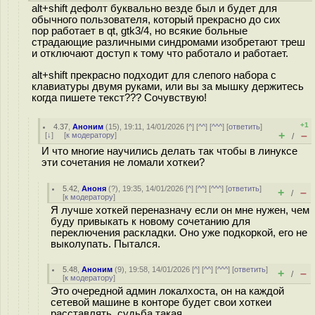
alt+shift дефолт буквально везде был и будет для
обычного пользователя, который прекрасно до сих
пор работает в qt, gtk3/4, но всякие больные
страдающие различными синдромами изобретают треш
и отключают доступ к тому что работало и работает.
alt+shift прекрасно подходит для слепого набора с
клавиатуры двумя руками, или вы за мышку держитесь
когда пишете текст??? Сочувствую!
+1
4.37
,
Аноним
(
15
), 19:11, 14/01/2026 [
^
] [
^^
] [
^^^
] [
ответить
]
+
–
[
↓
] [
к модератору
]
/
И что многие научились делать так чтобы в линуксе
эти сочетания не ломали хоткеи?
5.42
,
Аноня
(
?
), 19:35, 14/01/2026 [
^
] [
^^
] [
^^^
] [
ответить
]
+
–
/
[
к модератору
]
Я лучше хоткей переназначу если он мне нужен, чем
буду привыкать к новому сочетанию для
переключения раскладки. Оно уже подкоркой, его не
выколупать. Пытался.
5.48
,
Аноним
(
9
), 19:58, 14/01/2026 [
^
] [
^^
] [
^^^
] [
ответить
]
+
–
/
[
к модератору
]
Это очередной админ локалхоста, он на каждой
сетевой машине в конторе будет свои хоткеи
расставлять, судьба такая.