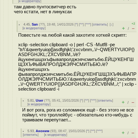
[
к модератору
]
там давно пунтосвитчер есть
чего кстати, нет в линуксах
+2
4.45
,
San
(
??
), 19:48, 14/01/2026 [
^
] [
^^
] [
^^^
] [
ответить
]
[
↓
]
+
–
[
к модератору
]
/
Повестьте на любой какой захотите хоткей скрипт:
xclip -selection clipboard -o | perl -CS -Mutf8 -pe
"tr/\'&qwertyuiop[]asdfghjkl;'zxcvbnm,.\/~QWERTYUIOP{}
ASDFGHJKL;'ZXCVBNM,.\/ё?
йцукенгшщзхъфывапролджэячсмитьбю.ЁЙЦУКЕНГШ
ЩЗХЪФЫВАПРОЛДЖЭЯЧСМИТЬБЮ./ё?
йцукенгшщзхъ
фывапролджэячсмитьбю.ЁЙЦУКЕНГШЩЗХЪФЫВАПР
ОЛДЖЭЯЧСМИТЬБЮ.\'&qwertyuiop[]asdfghjkl;'zxcvbnm
,.\/~QWERTYUIOP{}]ASDFGHJKL;'ZXCVBNM,./;" | xclip -
selection clipboard -i
5.81
,
User
(
??
), 05:41, 15/01/2026 [
^
] [
^^
] [
^^^
] [
ответить
]
+
–
/
[
к модератору
]
И вот рога, рога из соломинок ещё - без этого не все
поймут, что троллейбус - обязательно кто-нибудь с
трамваем перепутает...
5.93
,
Аноним
(
93
), 08:47, 15/01/2026 [
^
] [
^^
] [
^^^
]
+
–
/
[
ответить
]
[
к модератору
]