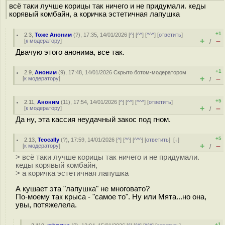
всё таки лучше корицы так ничего и не придумали. кеды
корявый комбайн, а коричка эстетичная лапушка
+1
2.3
,
Тоже Аноним
(
?
), 17:35, 14/01/2026 [
^
] [
^^
] [
^^^
] [
ответить
]
+
–
[
к модератору
]
/
Двачую этого анонима, все так.
+1
2.9
,
Аноним
(
9
), 17:48, 14/01/2026
Скрыто ботом-модератором
+
–
[
к модератору
]
/
+5
2.11
,
Аноним
(
11
), 17:54, 14/01/2026 [
^
] [
^^
] [
^^^
] [
ответить
]
+
–
[
к модератору
]
/
Да ну, эта кассия неудачный закос под гном.
+5
2.13
,
Teocally
(
?
), 17:59, 14/01/2026 [
^
] [
^^
] [
^^^
] [
ответить
]
[
↓
]
+
–
[
к модератору
]
/
> всё таки лучше корицы так ничего и не придумали.
кеды корявый комбайн,
> а коричка эстетичная лапушка
А кушает эта "лапушка" не многовато?
По-моему так крыса - "самое то". Ну или Мята...но она,
увы, потяжелела.
+1