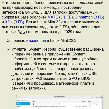
которое является более привычным для пользователей,
не принимающих новые методы построения
интерфейса GNOME 3. Для загрузки доступны DVD-
сборки на базе оболочек
MATE
(
3.1 ГБ
),
Cinnamon
(
3 ГБ
)
и
Xfce
(
3 ГБ
). Ветка Linux Mint 22 отнесена к выпускам с
длительным сроком поддержки (LTS), обновления для
которых будут формироваться до 2029 года.
Основные
изменения
в Linux Mint 22.3:
Утилита "System Reports" существенно расширена
и переименована в приложение "System
Information", в котором помимо страниц с общей
информацией о системе и отправки отчётов о
проблемах добавлены четыре новых раздела с
детальной информацией о подключённых USB-
устройствах, PCI-компонентах, GPU и BIOS
(сведения о прошивках, материнской плате и
режимах загрузки).