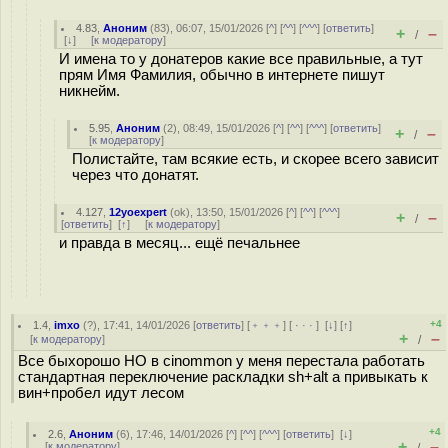
4.83
,
Аноним
(
83
), 06:07, 15/01/2026 [
^
] [
^^
] [
^^^
] [
ответить
]
+
–
/
[
↓
] [
к модератору
]
И имена то у донатеров какие все правильные, а тут
прям Имя Фамилия, обычно в интернете пишут
никнейм.
5.95
,
Аноним
(
2
), 08:49, 15/01/2026 [
^
] [
^^
] [
^^^
] [
ответить
]
+
–
/
[
к модератору
]
Полистайте, там всякие есть, и скорее всего зависит
через что донатят.
4.127
,
12yoexpert
(
ok
), 13:50, 15/01/2026 [
^
] [
^^
] [
^^^
]
+
–
/
[
ответить
]
[
↑
] [
к модератору
]
и правда в месяц... ещё печальнее
+4
1.4
,
imxo
(
?
), 17:41, 14/01/2026 [
ответить
] [
﹢﹢﹢
] [
· · ·
]
[
↓
] [
↑
]
+
–
[
к модератору
]
/
Все быхорошо НО в cinommon у меня перестала работать
стандартная переключение раскладки sh+alt а привыкать к
вин+пробел идут лесом
+4
2.6
,
Аноним
(
6
), 17:46, 14/01/2026 [
^
] [
^^
] [
^^^
] [
ответить
]
[
↓
]
+
–
[
к модератору
]