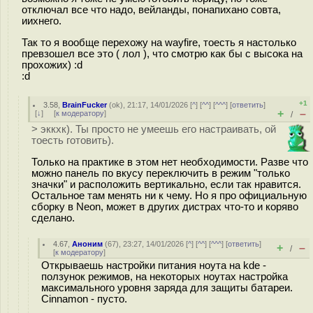
отключал все что надо, вейланды, понапихано совта,
иихнего.
Так то я вообще перехожу на wayfire, тоесть я настолько
превзошел все это ( лол ), что смотрю как бы с высока на
прохожих) :d
:d
+1
3.58
,
BrainFucker
(
ok
), 21:17, 14/01/2026 [
^
] [
^^
] [
^^^
] [
ответить
]
+
–
[
↓
] [
к модератору
]
/
> эккхк). Ты просто не умеешь его настраивать, ой
тоесть готовить).
Только на практике в этом нет необходимости. Разве что
можно панель по вкусу переключить в режим "только
значки" и расположить вертикально, если так нравится.
Остальное там менять ни к чему. Но я про официальную
сборку в Neon, может в других дистрах что-то и коряво
сделано.
4.67
,
Аноним
(
67
), 23:27, 14/01/2026 [
^
] [
^^
] [
^^^
] [
ответить
]
+
–
/
[
к модератору
]
Открываешь настройки питания ноута на kde -
ползунок режимов, на некоторых ноутах настройка
максимального уровня заряда для защиты батареи.
Cinnamon - пусто.