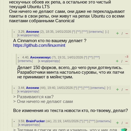
нескучных обоев их репа, а остальное это чистый
текущий Ubuntu LTS
Они ничего не делают сами, они даже не перекладывают
пакеты в свои репы, они живут на репах Ubuntu со всеми
пакетами собранными Canonical
3.29
,
Аноним
(
2
), 18:35, 14/01/2026 [
^
] [
^^
] [
^^^
] [
ответить
]
[
↓
]
+
–
/
[
к модератору
]
А Cinnamon кто по вашему делает ?
https://github.com/linuxmint
–3
4.40
,
Анонимомус
(
?
), 19:31, 14/01/2026 [
^
] [
^^
] [
^^^
]
+
–
[
ответить
]
[
к модератору
]
/
Делает 150 форков, всего, до чего руки дотянулись.
Разработчики минта настолько суровы, что их патчи
не принимают в мейнстрим.
3.44
,
Аноним
(
44
), 19:40, 14/01/2026 [
^
] [
^^
] [
^^^
] [
ответить
]
[
↑
]
+
–
/
[
к модератору
]
> Развиваются как?
> Они ничего не делают сами
Все изменения из текста новости кто, по-твоему, делал?
3.59
,
BrainFucker
(
ok
), 21:19, 14/01/2026 [
^
] [
^^
] [
^^^
] [
ответить
]
+
–
/
[
к модератору
]
> Загляни в список их реп и узнаешь, что у них для