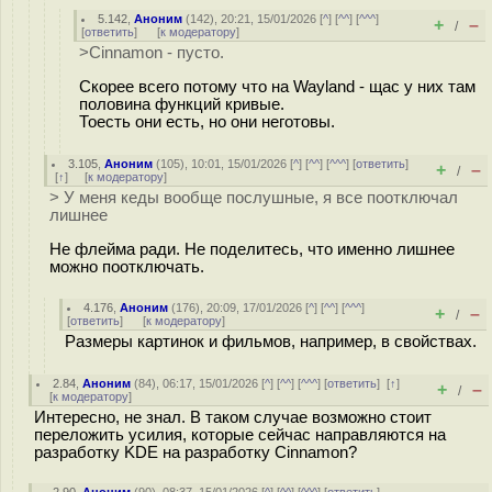
5.142
,
Аноним
(
142
), 20:21, 15/01/2026 [
^
] [
^^
] [
^^^
]
+
–
/
[
ответить
]
[
к модератору
]
>Cinnamon - пусто.
Скорее всего потому что на Wayland - щас у них там
половина функций кривые.
Тоесть они есть, но они неготовы.
3.105
,
Аноним
(
105
), 10:01, 15/01/2026 [
^
] [
^^
] [
^^^
] [
ответить
]
+
–
/
[
↑
] [
к модератору
]
> У меня кеды вообще послушные, я все поотключал
лишнее
Не флейма ради. Не поделитесь, что именно лишнее
можно поотключать.
4.176
,
Аноним
(
176
), 20:09, 17/01/2026 [
^
] [
^^
] [
^^^
]
+
–
/
[
ответить
]
[
к модератору
]
Размеры картинок и фильмов, например, в свойствах.
2.84
,
Аноним
(
84
), 06:17, 15/01/2026 [
^
] [
^^
] [
^^^
] [
ответить
]
[
↑
]
+
–
/
[
к модератору
]
Интересно, не знал. В таком случае возможно стоит
переложить усилия, которые сейчас направляются на
разработку KDE на разработку Cinnamon?