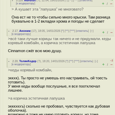
3.119
,
mbrutus
(
?
), 12:04, 15/01/2026 [
^
] [
^^
] [
^^^
] [
ответить
]
+
–
[
к модератору
]
/
> А кушает эта "лапушка" не многовато?
Она ест не то чтобы сильно много крыски. Там разница
буквально в 1-2 вкладки хрома и погоды не сделает
2.17
,
Аноним
(
17
), 18:05, 14/01/2026 [
^
] [
^^
] [
^^^
] [
ответить
]
[
↑
]
+
–
/
[
к модератору
]
>всё таки лучше корицы так ничего и не придумали. кеды
корявый комбайн, а коричка эстетичная лапушка
Cinnamon сжёг всю мою душу.
–2
2.20
,
ТолянКодер
(
?
), 18:20, 14/01/2026 [
^
] [
^^
] [
^^^
] [
ответить
]
[
↓
]
+
–
[
к модератору
]
/
>кеды корявый комбайн,
эккхк). Ты просто не умеешь его настраивать, ой тоесть
готовить).
У меня кеды вообще послушные, я все поотключал
лишнее.
>а коричка эстетичная лапушка
экккхкхъ) сколько не пробовал, чувствуется как дубовая
оболочка).
возможно я тоже не умею готовить корицу, но тоже