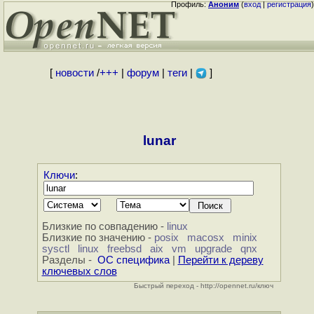
Профиль:
Аноним
(
вход
|
регистрация
)
[
новости
/
+++
|
форум
|
теги
|
]
lunar
Ключи
:
Близкие по совпадению -
linux
Близкие по значению -
posix
macosx
minix
sysctl
linux
freebsd
aix
vm
upgrade
qnx
Разделы -
ОС специфика
|
Перейти к дереву
ключевых слов
Быстрый переход - http://opennet.ru/ключ