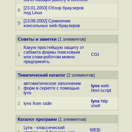
[23.01.2003] Обзор браузеров
8
под Linux
[13.08.2002] Сравнение
9
консольных web-браузеров
Советы и заметки
(1 элементов)
Какую простейшую защиту от
сабмита формы поисковым
1
CGI
или спам-роботом можно
предпринять.
Тематический каталог
(2 элементов)
автоматическое заполнение
lynx
web
1
форм в скрипте с помощью
html
script
lynx
lynx
http
2
lynx from stdin
shell
Каталог программ
(1 элементов)
Lynx - классический
WEB-