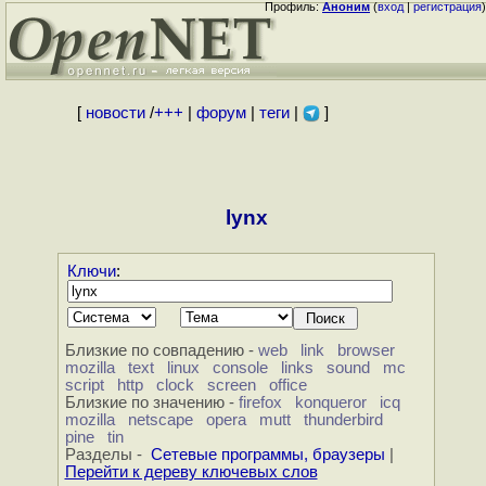
Профиль:
Аноним
(
вход
|
регистрация
)
[
новости
/
+++
|
форум
|
теги
|
]
lynx
Ключи
:
Близкие по совпадению -
web
link
browser
mozilla
text
linux
console
links
sound
mc
script
http
clock
screen
office
Близкие по значению -
firefox
konqueror
icq
mozilla
netscape
opera
mutt
thunderbird
pine
tin
Разделы -
Сетевые программы, браузеры
|
Перейти к дереву ключевых слов