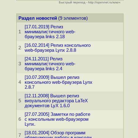
Быстрый переход - http://opennet.ru/ключ
Раздел новостей
(9 элементов)
[17.01.2019] Релиз
1
минималистичного web-
браузера links 2.18
[16.02.2014] Релиз консольного
2
web-браузера Lynx 2.8.8
[24.11.2011] Релиз
3
минималистичного web-
браузера links 2.4
[10.07.2009] Вышел релиз
4
консольного web-браузера Lynx
2.8.7
[12.11.2008] Вышел релиз
5
визуального редактора LaTeX
документов LyX 1.6.0
[27.07.2005] Заметки по работе
6
с консольным web-браузером
Lynx.
[18.01.2004] Обзор программ
7
облегчающих работу в консоли