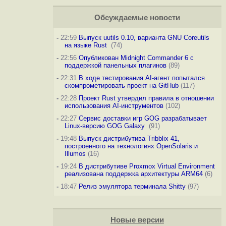
Обсуждаемые новости
-
22:59
Выпуск uutils 0.10, варианта GNU Coreutils
на языке Rust
(74)
-
22:56
Опубликован Midnight Commander 6 c
поддержкой панельных плагинов
(89)
-
22:31
В ходе тестирования AI-агент попытался
скомпрометировать проект на GitHub
(117)
-
22:28
Проект Rust утвердил правила в отношении
использования AI-инструментов
(102)
-
22:27
Сервис доставки игр GOG разрабатывает
Linux-версию GOG Galaxy
(91)
-
19:48
Выпуск дистрибутива Tribblix 41,
построенного на технологиях OpenSolaris и
Illumos
(16)
-
19:24
В дистрибутиве Proxmox Virtual Environment
реализована поддержка архитектуры ARM64
(6)
-
18:47
Релиз эмулятора терминала Shitty
(97)
Новые версии