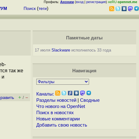
Профиль:
Аноним
(
вход
|
регистрация
)
неRU
opennet.me
РУМ
Поиск
(
теги
)
Памятные даты
17 июля
Slackware
исполнилось 33 года
eb-
тся так же
Навигация
 и
Каналы:
+
–
править
/
Разделы новостей
|
Сводные
Что нового на OpenNet
Поиск в новостях
Новые комментарии
Добавить свою новость