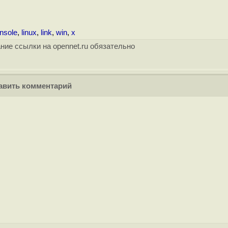
nsole
,
linux
,
link
,
win
,
x
ние ссылки на opennet.ru обязательно
вить комментарий