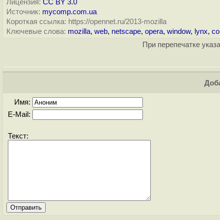
Лицензия:
CC BY 3.0
Источник:
mycomp.com.ua
Короткая ссылка: https://opennet.ru/2013-mozilla
Ключевые слова:
mozilla
,
web
,
netscape
,
opera
,
window
,
lynx
,
co
При перепечатке указа
Доба
Имя:
E-Mail:
Текст: