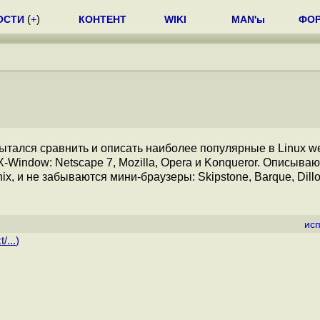
ОСТИ
(
+
)
КОНТЕНТ
WIKI
MAN'ы
ФО
пытался сравнить и описать наиболее популярные в Linux w
X-Window: Netscape 7, Mozilla, Opera и Konqueror. Описываю
, и не забываются мини-браузеры: Skipstone, Barque, Dillo
ис
/...
)