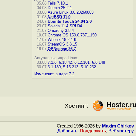
05.08
Tails 7.10.1
04.08
Deepin 25.2.1
03.08
Azure Linux 3.0.20260803
01.08
NetBSD 11.0
24.07
Ubuntu Touch 24.04 2.0
23.07
Solaris 11.4 SRU94
21.07
Omarchy 3.8.4
19.07
Chrome OS 150.0.7871.150
17.07
Whonix 18.2.1.9
16.07
SteamOS 3.8.15
16.07
OPNsense 26.7
Актуальные ядра Linux:
03.08
7.1.6
,
6.18.42
,
6.12.101
,
6.6.148
30.07
6.1.180
,
5.15.213
,
5.10.262
Изменения в ядре 7.2
Хостинг:
Created 1996-2026 by
Maxim Chirkov
Добавить
,
Поддержать
,
Вебмастеру