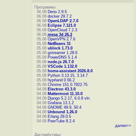
Программы:
06.08
Deno 2.9.5
06.08
docker 29.7.2
06.08
OpenLDAP 2.7.0
06.08
Eclipse 7.121.0
06.08
OpenCloud 7.2.3
06.08
mesa 3d 26.2
05.08
OpenVPN 2.7.6
05.08
NetBeans 31
05.08
ublock 1.73.0
05.08
gstreamer 1.28.6
05.08
PowerDNS 5.1.4
05.08
node.js 26.7.0
05.08
VSCode 1.132.0
05.08
home-assistant 2026.8.0
05.08
Python 3.13.15, 3.14.7
05.08
hyprland 0.56.2
05.08
Chrome 151.0.7922.75
04.08
Electron 43.3.0
04.08
Mattermost 11.10.0
04.08
Django 5.2.17, 6.0.8
vln
04.08
Grafana 13.1.2
04.08
GNOME 49.9, 50.4
04.08
Unbound 1.26.0
04.08
Erlang 29.0.5
04.08
PeerTube 8.2.4
далее>>
Дистрибутивы: