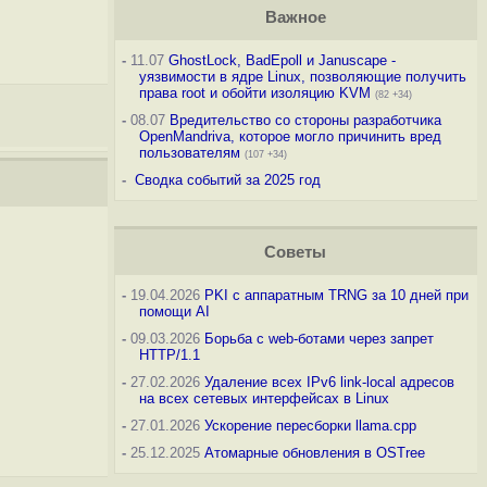
Важное
-
11.07
GhostLock, BadEpoll и Januscape -
уязвимости в ядре Linux, позволяющие получить
права root и обойти изоляцию KVM
(82 +34)
-
08.07
Вредительство со стороны разработчика
OpenMandriva, которое могло причинить вред
пользователям
(107 +34)
-
Сводка событий за 2025 год
Советы
-
19.04.2026
PKI с аппаратным TRNG за 10 дней при
помощи AI
-
09.03.2026
Борьба с web-ботами через запрет
HTTP/1.1
-
27.02.2026
Удаление всех IPv6 link-local адресов
на всех сетевых интерфейсах в Linux
-
27.01.2026
Ускорение пересборки llama.cpp
-
25.12.2025
Атомарные обновления в OSTree