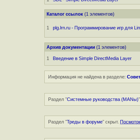
Каталог ссылок
(1 элементов)
1
plg.lrn.ru - Программирование игр для Li
Архив документации
(1 элементов)
1
Введение в Simple DirectMedia Layer
Информация не найдена в разделе:
Совет
Раздел "
Системные руководства (MANы)
Раздел "
Треды в форуме
" скрыт.
Посмотр