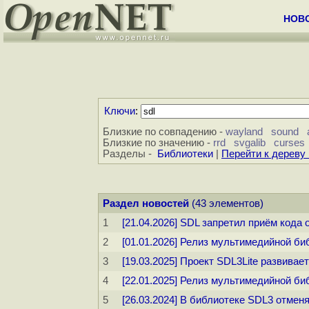
НОВ
Ключи
:
Близкие по совпадению -
wayland
sound
Близкие по значению -
rrd
svgalib
curses
Разделы -
Библиотеки
|
Перейти к дереву
Раздел новостей
(43 элементов)
1
[21.04.2026] SDL запретил приём кода
2
[01.01.2026] Релиз мультимедийной би
3
[19.03.2025] Проект SDL3Lite развива
4
[22.01.2025] Релиз мультимедийной би
5
[26.03.2024] В библиотеке SDL3 отмен