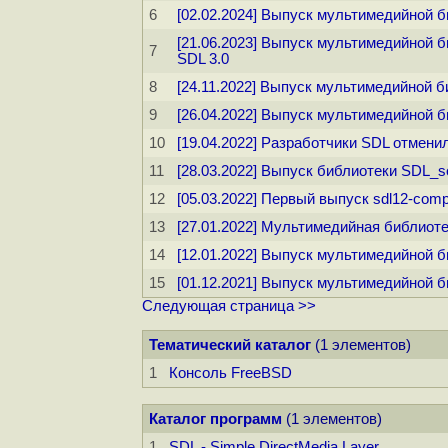
6
[02.02.2024] Выпуск мультимедийной б
[21.06.2023] Выпуск мультимедийной б
7
SDL 3.0
8
[24.11.2022] Выпуск мультимедийной б
9
[26.04.2022] Выпуск мультимедийной б
10
[19.04.2022] Разработчики SDL отмени
11
[28.03.2022] Выпуск библиотеки SDL_s
12
[05.03.2022] Первый выпуск sdl12-com
13
[27.01.2022] Мультимедийная библиот
14
[12.01.2022] Выпуск мультимедийной б
15
[01.12.2021] Выпуск мультимедийной б
Следующая страница >>
Тематический каталог
(1 элементов)
1
Консоль FreeBSD
Каталог программ
(1 элементов)
1
SDL - Simple DirectMedia Layer