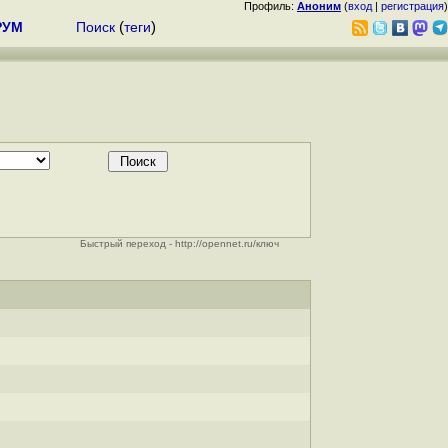
Профиль:
Аноним
(
вход
|
регистрация
)
РУМ
Поиск
(
теги
)
Быстрый переход - http://opennet.ru/ключ