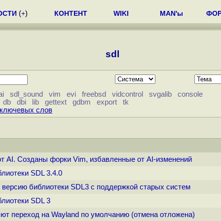
ОСТИ
(
+
)
КОНТЕНТ
WIKI
MAN'ы
ФО
sdl
ai
sdl_sound
vim
evi
freebsd
vidcontrol
svgalib
console
db
dbi
lib
gettext
gdbm
export
tk
 ключевых слов
 от AI. Созданы форки Vim, избавленные от AI-изменений
блиотеки SDL 3.4.0
ет версию библиотеки SDL3 с поддержкой старых систем
блиотеки SDL 3
яют переход на Wayland по умолчанию (отмена отложена)