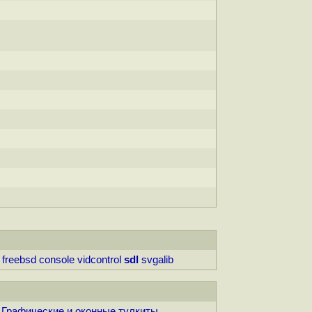
freebsd
console
vidcontrol
sdl
svgalib
Графические и оконные тулкиты