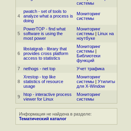
системы
pwatch - set of tools to
Мониторинг
4
analyze what a process is
системы
doing
PowerTOP - find what
Мониторинг
5
software is using the
системы
|
Linux на
most power
ноутбуке
Мониторинг
libstatgrab - library that
системы
|
6
provides cross platform
Библиотеки
access to statistics
функций
7
nethogs - net top
Учет трафика
Xrestop - top like
Мониторинг
8
statistics of resource
системы
|
Утилиты
usage
для X-Window
htop - interactive process
Мониторинг
9
viewer for Linux
системы
Информация не найдена в разделе:
Тематический каталог