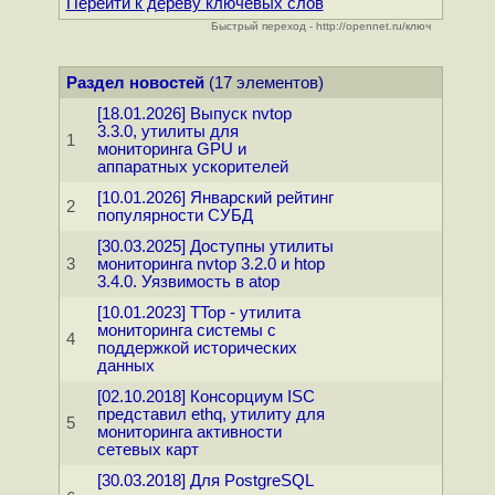
Перейти к дереву ключевых слов
Быстрый переход - http://opennet.ru/ключ
Раздел новостей
(17 элементов)
[18.01.2026] Выпуск nvtop
3.3.0, утилиты для
1
мониторинга GPU и
аппаратных ускорителей
[10.01.2026] Январский рейтинг
2
популярности СУБД
[30.03.2025] Доступны утилиты
3
мониторинга nvtop 3.2.0 и htop
3.4.0. Уязвимость в atop
[10.01.2023] TTop - утилита
мониторинга системы с
4
поддержкой исторических
данных
[02.10.2018] Консорциум ISC
представил ethq, утилиту для
5
мониторинга активности
сетевых карт
[30.03.2018] Для PostgreSQL