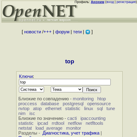
Профиль:
Аноним
(
вход
|
регистрация
)
[
новости
/
+++
|
форум
|
теги
|
]
top
Ключи
:
Близкие по совпадению -
monitoring
htop
proccess
database
postgresql
opensource
nvtop
atop
ethernet
statistic
linux
sql
tune
nim
isc
Близкие по значению -
cacti
ipaccounting
statistic
ipcad
rrdtool
netflow
netfltools
netstat
load_average
monitor
Разделы -
Диагностика, учет трафика
|