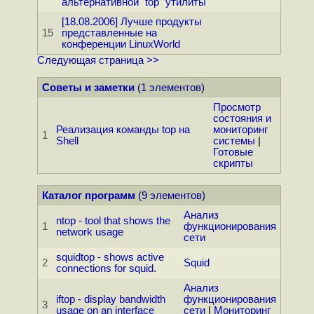
альтернативной "top" утилиты
[18.08.2006] Лучше продукты
15
представленные на
конференции LinuxWorld
Следующая страница >>
Советы и заметки
(1 элементов)
Просмотр
состояния и
Реализация команды top на
мониторинг
1
Shell
системы
|
Готовые
скрипты
Каталог программ
(9 элементов)
Анализ
ntop - tool that shows the
1
функционирования
network usage
сети
squidtop - shows active
2
Squid
connections for squid.
Анализ
iftop - display bandwidth
функционирования
3
usage on an interface
сети
|
Мониторинг