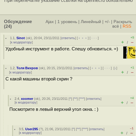
При перепечатке указание ссылки на opennet.ru обязательно
Обсуждение
Ajax
|
1 уровень
|
Линейный
|
+/-
|
Раскрыть
(24)
всё
|
RSS
+5
1.1
,
Sinot
(
ok
), 20:04, 23/11/2011 [
ответить
] [
﹢﹢﹢
] [
· · ·
]
+
–
[
к модератору
]
/
Удобный инструмент в работе. Спешу обновиться. =)
+1
1.2
,
Толя Вихров
(
ok
), 20:15, 23/11/2011 [
ответить
] [
﹢﹢﹢
] [
· · ·
]
[
↓
]
+
–
[
к модератору
]
/
С какой машины второй скрин ?
+4
2.4
,
xoomer
(
ok
), 20:26, 23/11/2011 [
^
] [
^^
] [
^^^
] [
ответить
]
+
–
[
к модератору
]
/
Посмотрите в левый верхний угол окна. : )
–1
3.5
,
User295
(
?
), 21:06, 23/11/2011 [
^
] [
^^
] [
^^^
] [
ответить
]
+
–
[
к модератору
]
/