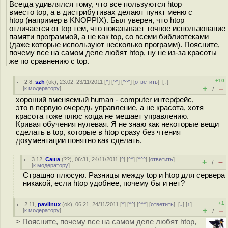
Всегда удивлялся тому, что все пользуются htop
вместо top, а в дистрибутивах делают пункт меню с
htop (например в KNOPPIX). Был уверен, что htop
отличается от top тем, что показывает точное использование
памяти программой, а не как top, со всеми библиотеками
(даже которые используют несколько программ). Поясните,
почему все на самом деле любят htop, ну не из-за красоты
же по сравнению с top.
+10
2.8
,
szh
(
ok
), 23:02, 23/11/2011 [
^
] [
^^
] [
^^^
] [
ответить
]
[
↓
]
+
–
[
к модератору
]
/
хороший вменяемый human - computer интерфейс,
это в первую очередь управление, а не красота, хотя
красота тоже плюс когда не мешает управлению.
Кривая обучения нулевая. Я не знаю как некоторые вещи
сделать в top, которые в htop сразу без чтения
документации понятно как сделать.
3.12
,
Саша
(
??
), 06:31, 24/11/2011 [
^
] [
^^
] [
^^^
] [
ответить
]
+
–
/
[
к модератору
]
Страшно плюсую. Разницы между top и htop для сервера
никакой, если htop удобнее, почему бы и нет?
+1
2.11
,
pavlinux
(
ok
), 06:21, 24/11/2011 [
^
] [
^^
] [
^^^
] [
ответить
]
[
↓
] [
↑
]
+
–
[
к модератору
]
/
> Поясните, почему все на самом деле любят htop,