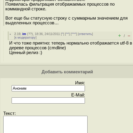
Появилась фильтрация отображаемых процессов по
коммандной строке.
Вот еще бы статусную строку с суммарным значением для
выделенных процессов…
2.19
,
im
(
??
), 18:36, 24/11/2011 [
^
] [
^^
] [
^^^
] [
ответить
]
+
–
/
[
к модератору
]
И что тоже приятно: теперь нормально отображается utf-8 в
дереве процессов (cmdline)
Ценный релиз :)
Добавить комментарий
Имя:
E-Mail:
Текст: