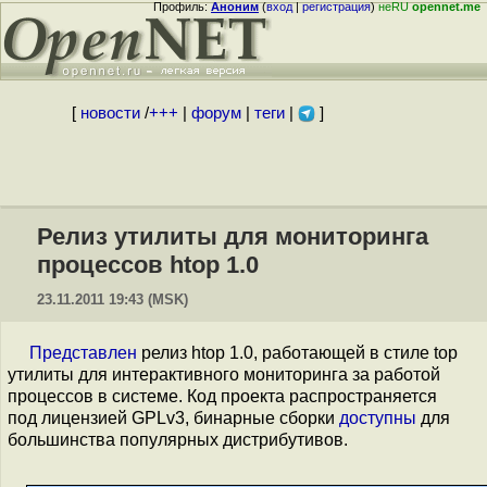
Профиль:
Аноним
(
вход
|
регистрация
)
неRU
opennet.me
[
новости
/
+++
|
форум
|
теги
|
]
Релиз утилиты для мониторинга
процессов htop 1.0
23.11.2011 19:43 (MSK)
Представлен
релиз htop 1.0, работающей в стиле top
утилиты для интерактивного мониторинга за работой
процессов в системе. Код проекта распространяется
под лицензией GPLv3, бинарные сборки
доступны
для
большинства популярных дистрибутивов.