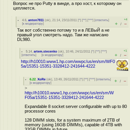
Вопрос не про Putty в винде, а про хост, к которому он
цепляется.
+4
4.6
,
anton7811
(
ok
), 21:14, 23/11/2011 [
^
] [
^^
] [
^^^
] [
ответить
]
+
–
[
к модератору
]
/
Так вот собственно потому то и в ЛЕВыЙ а не
правый угол смотреть надо. Там же написано
DL980.
+1
5.14
,
artem.stecenko
(
ok
), 10:46, 24/11/2011 [
^
] [
^^
] [
^^^
]
+
–
[
ответить
]
[
к модератору
]
/
http://h10010.www1.hp.com/wwpc/us/en/sm/WF0
5a/15351-15351-3328412-241644-4222
6.22
,
XoRe
(
ok
), 13:49, 26/11/2011 [
^
] [
^^
] [
^^^
] [
ответить
]
+
–
/
[
к модератору
]
>
http://h10010.www1.hp.com/wwpc/us/en/sm/W
F05a/15351-15351-3328412-241644-4222
Expandable 8 socket server configurable with up to 80
processor cores
128 DIMM slots, for a system maximum of 2TB of
memory (using 16GB DIMMs), capable of 4TB with
32GB DIMMs in future