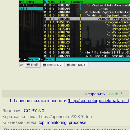
+
–
исправить
/
+25
Главная ссылка к новости (
http://sourceforge.net/mailarc...
)
Лицензия:
CC BY 3.0
Короткая ссылка: https://opennet.ru/32376-top
Ключевые слова:
top
,
monitoring
,
proccess