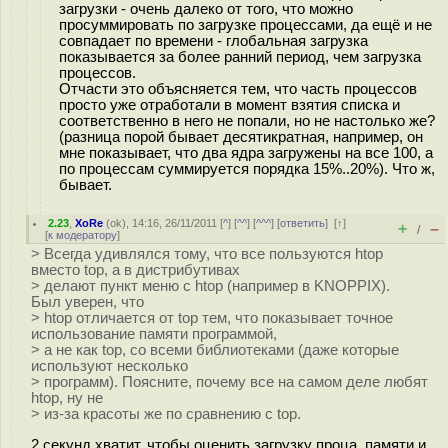
загрузки - очень далеко от того, что можно
просуммировать по загрузке процессами, да ещё и не
совпадает по времени - глобальная загрузка
показывается за более ранний период, чем загрузка
процессов.
Отчасти это объясняется тем, что часть процессов
просто уже отработали в момент взятия списка и
соответственно в него не попали, но не настолько же?
(разница порой бывает десятикратная, например, он
мне показывает, что два ядра загружены на все 100, а
по процессам суммируется порядка 15%..20%). Что ж,
бывает.
2.23
,
XoRe
(
ok
), 14:16, 26/11/2011 [
^
] [
^^
] [
^^^
] [
ответить
]
[
↑
]
+
–
/
[
к модератору
]
> Всегда удивлялся тому, что все пользуются htop
вместо top, а в дистрибутивах
> делают пункт меню с htop (например в KNOPPIX).
Был уверен, что
> htop отличается от top тем, что показывает точное
использование памяти программой,
> а не как top, со всеми библиотеками (даже которые
используют несколько
> программ). Поясните, почему все на самом деле любят
htop, ну не
> из-за красоты же по сравнению с top.
2 секунд хватит, чтобы оценить загрузку проца, памяти и