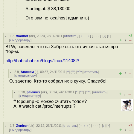
Starting at: $ 38,130.00
Это вам не localhost админить)
+2
1.3
,
xoomer
(
ok
), 20:24, 23/11/2011 [
ответить
] [
﹢﹢﹢
] [
· · ·
]
[
↓
] [
↑
]
+
–
[
к модератору
]
/
BTW, навеяло, что на Хабре есть отличная статья про
*top-ы.
http://habrahabr.ru/blogs/linux/114082/
2.9
,
Аноним
(
-
), 00:37, 24/11/2011 [
^
] [
^^
] [
^^^
] [
ответить
]
+
–
/
[
к модератору
]
О, зачетно. Кто-то собрал их в кучку. Спасибо!
3.10
,
pavlinux
(
ok
), 06:14, 24/11/2011 [
^
] [
^^
] [
^^^
] [
ответить
]
+
–
/
[
к модератору
]
# tcpdump -c можно считать топом?
А # watch cat /proc/interrupts ?
–1
1.7
,
Zenitur
(
ok
), 22:12, 23/11/2011 [
ответить
] [
﹢﹢﹢
] [
· · ·
]
[
↓
] [
↑
]
+
–
[
к модератору
]
/