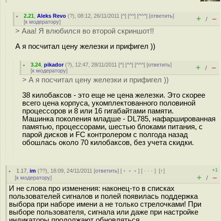
2.21
,
Aleks Revo
(
?
), 08:12, 26/11/2011 [
^
] [
^^
] [
^^^
] [
ответить
]
+
–
/
[
к модератору
]
> Ааа! Я влюбился во второй скриншот!!
А я посчитал цену железки и прифигел ))
3.24
,
pikador
(
?
), 12:47, 28/11/2011 [
^
] [
^^
] [
^^^
] [
ответить
]
+
–
/
[
к модератору
]
> А я посчитал цену железки и прифигел ))
38 килобаксов - это еще не цена железки. Это скорее
всего цена корпуса, укомплектованного половиной
процессоров и 8 или 16 гигабайтами памяти.
Машинка поколения младше - DL785, нафаршированная
памятью, процессорами, шестью блоками питания, с
парой дисков и FC контролером с полгода назад
обошлась около 70 килобаксов, без учета скидки.
+1
1.17
,
im
(
??
), 18:09, 24/11/2011 [
ответить
] [
﹢﹢﹢
] [
· · ·
]
[
↑
]
+
–
[
к модератору
]
/
И не слова про изменения: наконец-то в списках
пользователей сигналов и полей появилась поддержка
выбора при наборе имени а не только стрелочками! При
выборе пользователя, сигнала или даже при настройке
индикаторы продолжают обновляться.