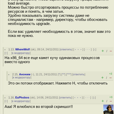
load average.
Можно быстро отсортировать процессы по потреблению
ресурсов и понять, в чем затык.
Удобно показывать загрузку системы даже не
специалистам - например, директору, чтобы обосновать
необходимость upgrade.
Если вас удивляет необходимость в этом, значит вам это
пока не нужно.
1.13
,
WhereWolf
(
ok
), 09:14, 24/11/2011 [
ответить
] [
﹢﹢﹢
] [
· · ·
]
[
↓
]
+
–
/
[
↑
] [
к модератору
]
На x86_64 все еще кажет кучу одинаковых процессов
вместо одного
+2
2.15
,
Аноним
(
-
), 11:21, 24/11/2011 [
^
] [
^^
] [
^^^
] [
ответить
]
+
–
[
к модератору
]
/
Это он потоки отображает. Нажмите H, чтобы отключить
+3
1.16
,
EuPhobos
(
ok
), 14:06, 24/11/2011 [
ответить
] [
﹢﹢﹢
] [
· · ·
]
[
↓
]
+
–
[
↑
] [
к модератору
]
/
Ааа! Я влюбился во второй скриншот!!