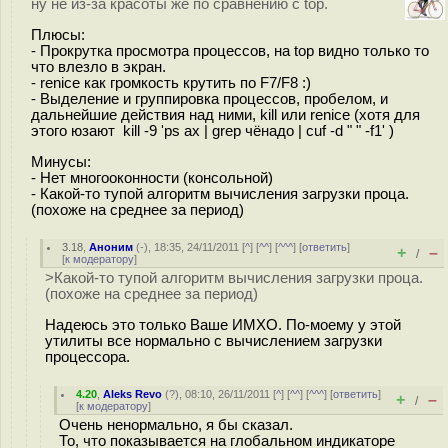
ну не из-за красоты же по сравнению с top.
Плюсы:
- Прокрутка просмотра процессов, на top видно только то
что влезло в экран.
- renice как громкость крутить по F7/F8 :)
- Выделение и группировка процессов, пробелом, и
дальнейшие действия над ними, kill или renice (хотя для
этого юзают kill -9 'ps ax | grep чёнадо | cuf -d " " -f1' )
Минусы:
- Нет многооконности (консольной)
- Какой-то тупой алгоритм вычисления загрузки проца.
(похоже на среднее за период)
3.18
,
Аноним
(
-
), 18:35, 24/11/2011 [
^
] [
^^
] [
^^^
] [
ответить
]
+
–
/
[
к модератору
]
>Какой-то тупой алгоритм вычисления загрузки проца.
(похоже на среднее за период)
Надеюсь это только Ваше ИМХО. По-моему у этой
утилиты все нормально с вычислением загрузки
процессора.
4.20
,
Aleks Revo
(
?
), 08:10, 26/11/2011 [
^
] [
^^
] [
^^^
] [
ответить
]
+
–
/
[
к модератору
]
Очень ненормально, я бы сказал.
То, что показывается на глобальном индикаторе