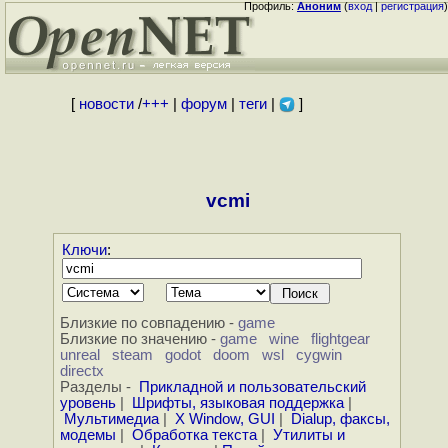
Профиль:
Аноним
(
вход
|
регистрация
)
[
новости
/
+++
|
форум
|
теги
|
]
vcmi
Ключи
:
Близкие по совпадению -
game
Близкие по значению -
game
wine
flightgear
unreal
steam
godot
doom
wsl
cygwin
directx
Разделы -
Прикладной и пользовательский
уровень
|
Шрифты, языковая поддержка
|
Мультимедиа
|
X Window, GUI
|
Dialup, факсы,
модемы
|
Обработка текста
|
Утилиты и