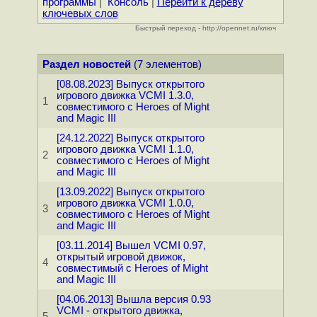
программы
|
Консоль
|
Перейти к дереву
ключевых слов
Быстрый переход - http://opennet.ru/ключ
Раздел новостей
(7 элементов)
[08.08.2023] Выпуск открытого
игрового движка VCMI 1.3.0,
1
совместимого с Heroes of Might
and Magic III
[24.12.2022] Выпуск открытого
игрового движка VCMI 1.1.0,
2
совместимого с Heroes of Might
and Magic III
[13.09.2022] Выпуск открытого
игрового движка VCMI 1.0.0,
3
совместимого с Heroes of Might
and Magic III
[03.11.2014] Вышел VCMI 0.97,
открытый игровой движок,
4
совместимый с Heroes of Might
and Magic III
[04.06.2013] Вышла версия 0.93
VCMI - открытого движка,
5