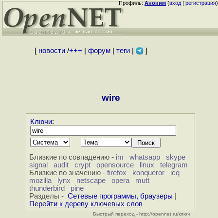
Профиль:
Аноним
(
вход
|
регистрация
)
[
новости
/
+++
|
форум
|
теги
|
]
wire
Ключи
:
Близкие по совпадению -
im
whatsapp
skype
signal
audit
crypt
opensource
linux
telegram
Близкие по значению -
firefox
konqueror
icq
mozilla
lynx
netscape
opera
mutt
thunderbird
pine
Разделы -
Сетевые программы, браузеры
|
Перейти к дереву ключевых слов
Быстрый переход - http://opennet.ru/ключ