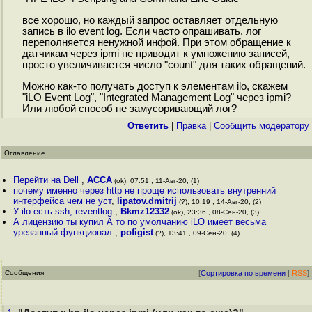
все хорошо, но каждый запрос оставляет отдельную
запись в ilo event log. Если часто опрашивать, лог
переполняется ненужной инфой. При этом обращение к
датчикам через ipmi не приводит к умножению записей,
просто увеличивается число "count" для таких обращений.
Можно как-то получать доступ к элементам ilo, скажем
"iLO Event Log", "Integrated Management Log" через ipmi?
Или любой способ не замусоривающий лог?
Ответить
|
Правка
|
Cообщить модератору
Оглавление
Перейти на Dell
,
ACCA
(ok), 07:51 , 11-Авг-20, (1)
почему именно через http не проще использовать внутренний
интерфейса чем не уст
,
lipatov.dmitrij
(?), 10:19 , 14-Авг-20, (2)
У ilo есть ssh, reventlog
,
Bkmz12332
(ok), 23:36 , 08-Сен-20, (3)
А лицензию ты купил А то по умолчанию iLO имеет весьма
урезанный функционал
,
pofigist
(?), 13:41 , 09-Сен-20, (4)
Сообщения
[
Сортировка по времени
|
RSS
]