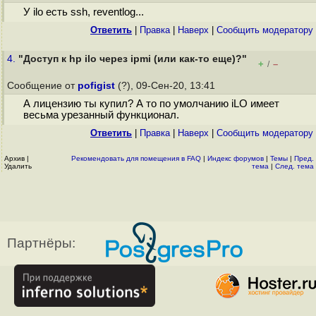
У ilo есть ssh, reventlog...
Ответить
|
Правка
|
Наверх
|
Cообщить модератору
4.
"Доступ к hp ilo через ipmi (или как-то еще)?"
+
–
/
Сообщение от
pofigist
(?), 09-Сен-20, 13:41
А лицензию ты купил? А то по умолчанию iLO имеет
весьма урезанный функционал.
Ответить
|
Правка
|
Наверх
|
Cообщить модератору
Архив
|
Рекомендовать для помещения в FAQ
|
Индекс форумов
|
Темы
|
Пред.
Удалить
тема
|
След. тема
Партнёры: