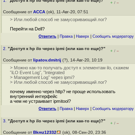
1.
"Доступ к hp ilo через ipmi (или как-то еще)?"
+
–
/
Сообщение от
ACCA
(ok), 11-Авг-20, 07:51
> Или любой способ не замусоривающий лог?
Перейти на Dell?
Ответить
|
Правка
|
Наверх
|
Cообщить модератору
2.
"Доступ к hp ilo через ipmi (или как-то еще)?"
+
–
/
Сообщение от
lipatov.dmitrij
(?), 14-Авг-20, 10:19
> Можно как-то получать доступ к элементам ilo, скажем
"iLO Event Log", "Integrated
> Management Log" через ipmi?
> Или любой способ не замусоривающий лог?
почему именно через http? не проще использовать
внутренний интерфейс
а чем не устраивает ipmitool?
Ответить
|
Правка
|
Наверх
|
Cообщить модератору
3.
"Доступ к hp ilo через ipmi (или как-то еще)?"
+
–
/
Сообщение от
Bkmz12332
(ok), 08-Сен-20, 23:36