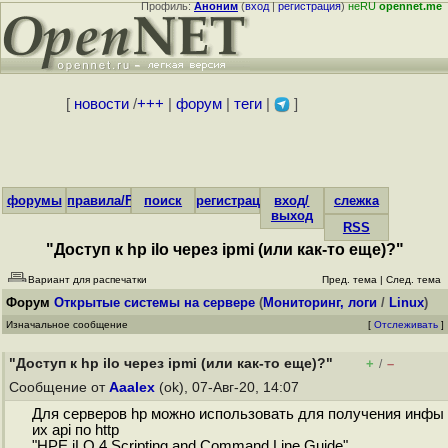
Профиль:
Аноним
(
вход
|
регистрация
)
неRU
opennet.me
[
новости
/
+++
|
форум
|
теги
|
]
форумы
правила/FAQ
поиск
регистрация
вход/
слежка
выход
RSS
"Доступ к hp ilo через ipmi (или как-то еще)?"
Вариант для распечатки
Пред. тема
|
След. тема
Форум
Открытые системы на сервере
(
Мониторинг, логи
/
Linux
)
Изначальное сообщение
[
Отслеживать
]
"Доступ к hp ilo через ipmi (или как-то еще)?"
+
–
/
Сообщение от
Aaalex
(ok), 07-Авг-20, 14:07
Для серверов hp можно использовать для получения инфы
их api по http
"HPE iLO 4 Scripting and Command Line Guide"