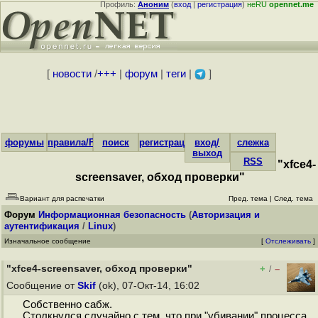
Профиль:
Аноним
(
вход
|
регистрация
)
неRU
opennet.me
[
новости
/
+++
|
форум
|
теги
|
]
форумы
правила/FAQ
поиск
регистрация
вход/
слежка
выход
RSS
"xfce4-
screensaver, обход проверки"
Вариант для распечатки
Пред. тема
|
След. тема
Форум
Информационная безопасность
(
Авторизация и
аутентификация
/
Linux
)
Изначальное сообщение
[
Отслеживать
]
"xfce4-screensaver, обход проверки"
+
–
/
Сообщение от
Skif
(ok), 07-Окт-14, 16:02
Собственно сабж.
Столкнулся случайно с тем, что при "убивании" процесса