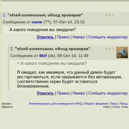
1.
"xfce4-screensaver, обход проверки"
+
–
/
Сообщение от
name
(??), 07-Окт-14, 23:15
А какого поведения вы ожидали?
Ответить
|
Правка
|
Наверх
|
Cообщить модератору
2.
"xfce4-screensaver, обход проверки"
+
–
/
Сообщение от
Skif
(ok), 08-Окт-14, 11:49
> А какого поведения вы ожидали?
Я ожидал, как минимум, что данный демон будет
рестартоваться, если закрывается без авторизации,
соответственно экран будет оставаться
блокированным.
Ответить
|
Правка
|
Наверх
|
Cообщить модератору
Архив
|
Рекомендовать для помещения в FAQ
|
Индекс форумов
|
Темы
|
Пред.
Удалить
тема
|
След. тема