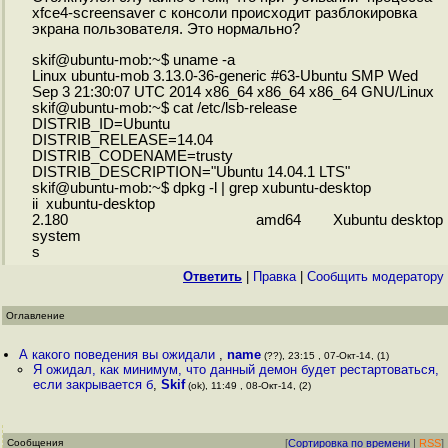
xfce4-screensaver с консоли происходит разблокировка
экрана пользователя. Это нормально?
skif@ubuntu-mob:~$ uname -a
Linux ubuntu-mob 3.13.0-36-generic #63-Ubuntu SMP Wed
Sep 3 21:30:07 UTC 2014 x86_64 x86_64 x86_64 GNU/Linux
skif@ubuntu-mob:~$ cat /etc/lsb-release
DISTRIB_ID=Ubuntu
DISTRIB_RELEASE=14.04
DISTRIB_CODENAME=trusty
DISTRIB_DESCRIPTION="Ubuntu 14.04.1 LTS"
skif@ubuntu-mob:~$ dpkg -l | grep xubuntu-desktop
ii xubuntu-desktop
2.180 amd64 Xubuntu desktop
system
s
Ответить
|
Правка
|
Cообщить модератору
Оглавление
А какого поведения вы ожидали
,
name
(??), 23:15 , 07-Окт-14, (1)
Я ожидал, как минимум, что данный демон будет рестартоваться,
если закрывается б
,
Skif
(ok), 11:49 , 08-Окт-14, (2)
Сообщения
[
Сортировка по времени
|
RSS
]