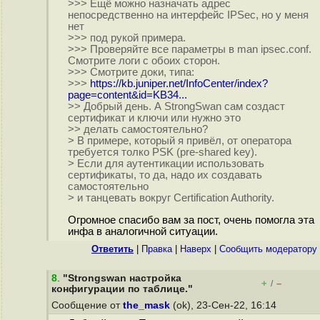
>>> Ещё можно назначать адрес
непосредственно на интерфейс IPSec, но у меня
нет
>>> под рукой примера.
>>> Проверяйте все параметры в man ipsec.conf.
Смотрите логи с обоих сторон.
>>> Смотрите доки, типа:
>>>
https://kb.juniper.net/InfoCenter/index?
page=content&id=KB34...
>> Добрый день. А StrongSwan сам создаст
сертификат и ключи или нужно это
>> делать самостоятельно?
> В примере, который я привёл, от оператора
требуется толко PSK (pre-shared key).
> Если для аутентикации использовать
сертификаты, то да, надо их создавать
самостоятельно
> и танцевать вокруг Certification Authority.
Огромное спасибо вам за пост, очень помогла эта
инфа в аналогичной ситуации.
Ответить
|
Правка
|
Наверх
|
Cообщить модератору
8
.
"Strongswan настройка
+
–
/
конфигурации по таблице."
Сообщение от
the_mask
(ok), 23-Сен-22, 16:14