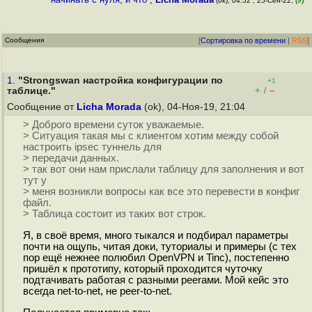
(ok), 04:52 , 25-Сен-22, (
9
)
Сообщения
[
Сортировка по времени
|
RSS
]
1.
"Strongswan настройка конфигурации по
+1
+
–
таблице."
/
Сообщение от
Licha Morada
(ok), 04-Ноя-19, 21:04
> Доброго времени суток уважаемые.
> Ситуация такая мы с клиентом хотим между собой
настроить ipsec туннель для
> передачи данных.
> так вот они нам прислали таблицу для заполнения и вот
тут у
> меня возникли вопросы как все это перевести в конфиг
файл.
> Таблица состоит из таких вот строк.
Я, в своё время, много тыкался и подбирал параметры
почти на ощупь, читая доки, туториалы и примеры (с тех
пор ещё нежнее полюбил OpenVPN и Tinc), постепенно
пришёл к прототипу, который проходится чуточку
подтачивать работая с разными peerами. Мой кейс это
всегда net-to-net, не peer-to-net.