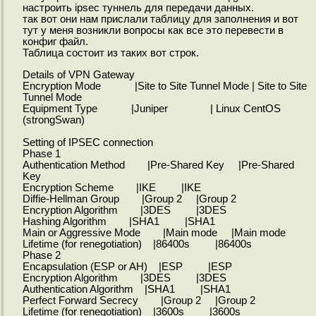
настроить ipsec туннель для передачи данных.
так вот они нам прислали таблицу для заполнения и вот
тут у меня возникли вопросы как все это перевести в
конфиг файл.
Таблица состоит из таких вот строк.
Details of VPN Gateway
Encryption Mode |Site to Site Tunnel Mode | Site to Site
Tunnel Mode
Equipment Type |Juniper | Linux CentOS
(strongSwan)
Setting of IPSEC connection
Phase 1
Authentication Method |Pre-Shared Key |Pre-Shared
Key
Encryption Scheme |IKE |IKE
Diffie-Hellman Group |Group 2 |Group 2
Encryption Algorithm |3DES |3DES
Hashing Algorithm |SHA1 |SHA1
Main or Aggressive Mode |Main mode |Main mode
Lifetime (for renegotiation) |86400s |86400s
Phase 2
Encapsulation (ESP or AH) |ESP |ESP
Encryption Algorithm |3DES |3DES
Authentication Algorithm |SHA1 |SHA1
Perfect Forward Secrecy |Group 2 |Group 2
Lifetime (for renegotiation) |3600s |3600s