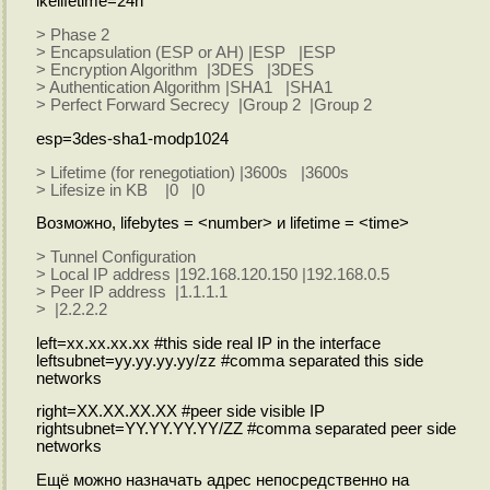
ikelifetime=24h
> Phase 2
> Encapsulation (ESP or AH) |ESP |ESP
> Encryption Algorithm |3DES |3DES
> Authentication Algorithm |SHA1 |SHA1
> Perfect Forward Secrecy |Group 2 |Group 2
esp=3des-sha1-modp1024
> Lifetime (for renegotiation) |3600s |3600s
> Lifesize in KB |0 |0
Возможно, lifebytes = <number> и lifetime = <time>
> Tunnel Configuration
> Local IP address |192.168.120.150 |192.168.0.5
> Peer IP address |1.1.1.1
> |2.2.2.2
left=xx.xx.xx.xx #this side real IP in the interface
leftsubnet=yy.yy.yy.yy/zz #comma separated this side
networks
right=XX.XX.XX.XX #peer side visible IP
rightsubnet=YY.YY.YY.YY/ZZ #comma separated peer side
networks
Ещё можно назначать адрес непосредственно на