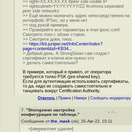
>> right=XX.XX.XX.XX #peer side visible IP
>> rightsubnet=YY.YY.YY.YY/ZZ #comma separated
peer side networks
>> Ещё можно назначать адрес непосредственно на
интерфейс IPSec, но у меня нет
>> под рукой примера.
>> Проверяйте все параметры в man ipsec.conf.
Смотрите логи с обоих сторон.
>> Смотрите доки, типа:
>>
https://kb.juniper.net/InfoCenter/index?
page=content&id=KB34...
> Добрый день. А StrongSwan сам создаст
сертификат и ключи или нужно это
> делать самостоятельно?
В примере, который я привёл, от оператора
требуется толко PSK (pre-shared key).
Если для аутентикации использовать сертификаты,
то да, надо их создавать самостоятельно и
танцевать вокруг Certification Authority.
Ответить
|
Правка
|
Наверх
|
Cообщить модератору
7
.
"Strongswan настройка
+
–
/
конфигурации по таблице."
Сообщение от
the_mask
(ok), 25-Авг-22, 10:11
>[оверквотинг удален]