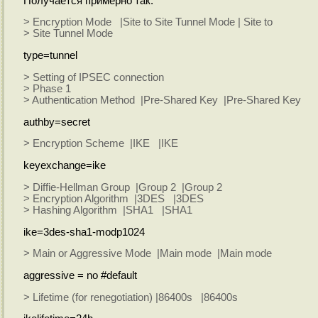
Получается примерно так:
> Encryption Mode |Site to Site Tunnel Mode | Site to
> Site Tunnel Mode
type=tunnel
> Setting of IPSEC connection
> Phase 1
> Authentication Method |Pre-Shared Key |Pre-Shared Key
authby=secret
> Encryption Scheme |IKE |IKE
keyexchange=ike
> Diffie-Hellman Group |Group 2 |Group 2
> Encryption Algorithm |3DES |3DES
> Hashing Algorithm |SHA1 |SHA1
ike=3des-sha1-modp1024
> Main or Aggressive Mode |Main mode |Main mode
aggressive = no #default
> Lifetime (for renegotiation) |86400s |86400s