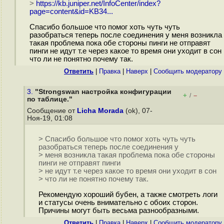
>
https://kb.juniper.net/InfoCenter/index?
page=content&id=KB34...
Спасибо большое что помог хоть чуть чуть
разобраться теперь после соединения у меня возникла
такая проблема пока обе стороны пинги не отправят
пинги не идут т.е через какое то время они уходит в сон
что ли не понятно почему так.
Ответить
|
Правка
|
Наверх
|
Cообщить модератору
3.
"Strongswan настройка конфигурации
+
–
/
по таблице."
Сообщение от
Licha Morada
(ok), 07-
Ноя-19, 01:08
> Спасибо большое что помог хоть чуть чуть
разобраться теперь после соединения у
> меня возникла такая проблема пока обе стороны
пинги не отправят пинги
> не идут т.е через какое то время они уходит в сон
> что ли не понятно почему так.
Рекомендую хороший бубен, а также смотреть логи
и статусы очень внимательно с обоих сторон.
Причины могут быть весьма разнообразными.
Ответить
|
Правка
|
Наверх
|
Cообщить модератору