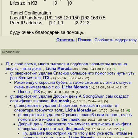
Lifesize in KB |0 |0
Tunnel Configuration
Local IP address |192.168.120.150 |192.168.0.5
Peer IP address |1.1.1.1 |2.2.2.2
буду очень благодарен за помощь.
Ответить
|
Правка
|
Cообщить модератору
Оглавление
Я, в своё время, много тыкался и подбирал параметры почти на
ощупь, читая доки,
,
Licha Morada
(ok), 21:04 , 04-Ноя-19, (1)
+1
gt оверквотинг удален Спасибо большое что помог хоть чуть чуть
разобраться теп
,
ITX
(ok), 22:16 , 06-Ноя-19, (2)
Рекомендую хороший бубен, а также смотреть логи и статусы
очень внимательно с об
,
Licha Morada
(ok), 01:08 , 07-Ноя-19, (3)
Понял
,
ITX
(ok), 05:34 , 07-Ноя-19, (4)
gt оверквотинг удален Добрый день А StrongSwan сам создаст
сертификат и ключи
,
the_mask
(ok), 13:53 , 24-Авг-22, (5)
gt оверквотинг удален В примере, который я привёл, от
оператора требуется толк
,
Licha Morada
(ok), 17:55 , 24-Авг-22, (
6
)
gt оверквотинг удален Огромное спасибо вам за пост, очень
помогла эта инфа в а
,
the_mask
(ok), 10:11 , 25-Авг-22, (
7
)
Добрый день Подскажите пожалуйста что писать в конфиги
strongswan и ipsec в так
,
the_mask
(ok), 16:14 , 23-Сен-22, (
8
)
Ну, давайте посмотрим на то что у вас уже есть, чтобы не
начинать с нуля, и что
,
Licha Morada