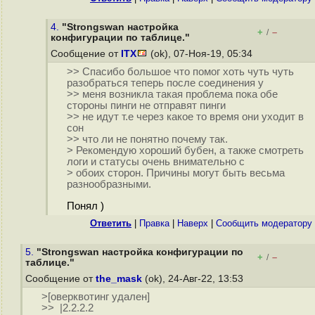
4.
"Strongswan настройка
+
–
/
конфигурации по таблице."
Сообщение от
ITX
(ok), 07-Ноя-19, 05:34
>> Спасибо большое что помог хоть чуть чуть
разобраться теперь после соединения у
>> меня возникла такая проблема пока обе
стороны пинги не отправят пинги
>> не идут т.е через какое то время они уходит в
сон
>> что ли не понятно почему так.
> Рекомендую хороший бубен, а также смотреть
логи и статусы очень внимательно с
> обоих сторон. Причины могут быть весьма
разнообразными.
Понял )
Ответить
|
Правка
|
Наверх
|
Cообщить модератору
5.
"Strongswan настройка конфигурации по
+
–
/
таблице."
Сообщение от
the_mask
(ok), 24-Авг-22, 13:53
>[оверквотинг удален]
>> |2.2.2.2