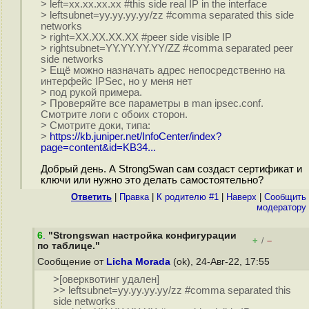
> left=xx.xx.xx.xx #this side real IP in the interface
> leftsubnet=yy.yy.yy.yy/zz #comma separated this side
networks
> right=XX.XX.XX.XX #peer side visible IP
> rightsubnet=YY.YY.YY.YY/ZZ #comma separated peer
side networks
> Ещё можно назначать адрес непосредственно на
интерфейс IPSec, но у меня нет
> под рукой примера.
> Проверяйте все параметры в man ipsec.conf.
Смотрите логи с обоих сторон.
> Смотрите доки, типа:
>
https://kb.juniper.net/InfoCenter/index?
page=content&id=KB34...
Добрый день. А StrongSwan сам создаст сертификат и
ключи или нужно это делать самостоятельно?
Ответить
|
Правка
|
К родителю #1
|
Наверх
|
Cообщить
модератору
6
.
"Strongswan настройка конфигурации
+
–
/
по таблице."
Сообщение от
Licha Morada
(ok), 24-Авг-22, 17:55
>[оверквотинг удален]
>> leftsubnet=yy.yy.yy.yy/zz #comma separated this
side networks