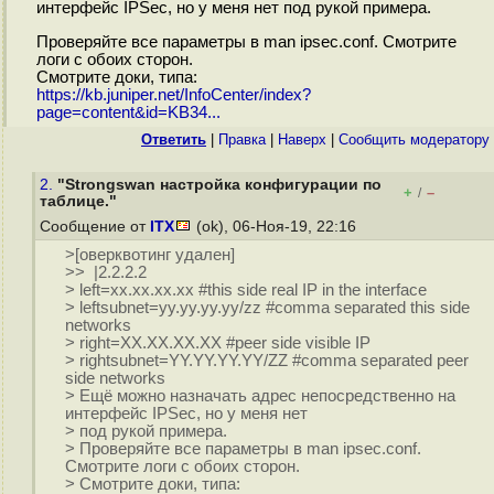
интерфейс IPSec, но у меня нет под рукой примера.
Проверяйте все параметры в man ipsec.conf. Смотрите
логи с обоих сторон.
Смотрите доки, типа:
https://kb.juniper.net/InfoCenter/index?
page=content&id=KB34...
Ответить
|
Правка
|
Наверх
|
Cообщить модератору
2.
"Strongswan настройка конфигурации по
+
–
/
таблице."
Сообщение от
ITX
(ok), 06-Ноя-19, 22:16
>[оверквотинг удален]
>> |2.2.2.2
> left=xx.xx.xx.xx #this side real IP in the interface
> leftsubnet=yy.yy.yy.yy/zz #comma separated this side
networks
> right=XX.XX.XX.XX #peer side visible IP
> rightsubnet=YY.YY.YY.YY/ZZ #comma separated peer
side networks
> Ещё можно назначать адрес непосредственно на
интерфейс IPSec, но у меня нет
> под рукой примера.
> Проверяйте все параметры в man ipsec.conf.
Смотрите логи с обоих сторон.
> Смотрите доки, типа: