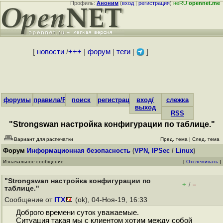
Профиль:
Аноним
(
вход
|
регистрация
)
неRU
opennet.me
[
новости
/
+++
|
форум
|
теги
|
]
форумы
правила/FAQ
поиск
регистрация
вход/
слежка
выход
RSS
"Strongswan настройка конфигурации по таблице."
Вариант для распечатки
Пред. тема
|
След. тема
Форум
Информационная безопасность
(
VPN, IPSec
/
Linux
)
Изначальное сообщение
[
Отслеживать
]
"Strongswan настройка конфигурации по
+
–
/
таблице."
Сообщение от
ITX
(ok), 04-Ноя-19, 16:33
Доброго времени суток уважаемые.
Ситуация такая мы с клиентом хотим между собой