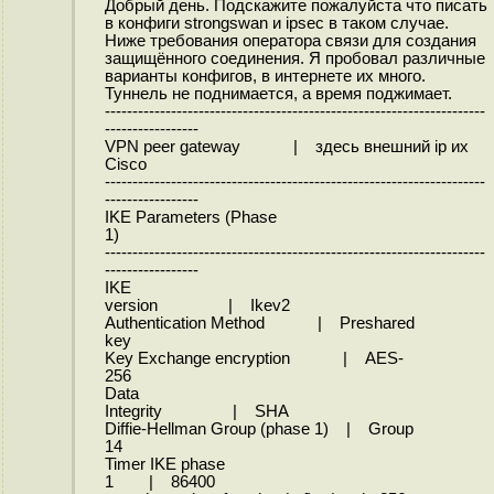
Добрый день. Подскажите пожалуйста что писать
в конфиги strongswan и ipsec в таком случае.
Ниже требования оператора связи для создания
защищённого соединения. Я пробовал различные
варианты конфигов, в интернете их много.
Туннель не поднимается, а время поджимает.
---------------------------------------------------------------------
-----------------
VPN peer gateway | здесь внешний ip их
Cisco
---------------------------------------------------------------------
-----------------
IKE Parameters (Phase
1)
---------------------------------------------------------------------
-----------------
IKE
version | Ikev2
Authentication Method | Preshared
key
Key Exchange encryption | AES-
256
Data
Integrity | SHA
Diffie-Hellman Group (phase 1) | Group
14
Timer IKE phase
1 | 86400