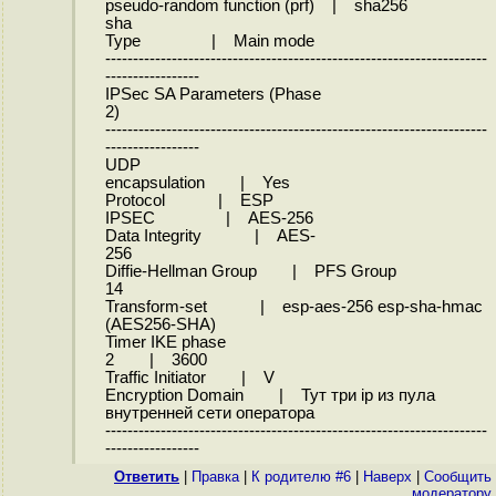
pseudo-random function (prf) | sha256
sha
Type | Main mode
---------------------------------------------------------------------
-----------------
IPSec SA Parameters (Phase
2)
---------------------------------------------------------------------
-----------------
UDP
encapsulation | Yes
Protocol | ESP
IPSEC | AES-256
Data Integrity | AES-
256
Diffie-Hellman Group | PFS Group
14
Transform-set | esp-aes-256 esp-sha-hmac
(AES256-SHA)
Timer IKE phase
2 | 3600
Traffic Initiator | V
Encryption Domain | Тут три ip из пула
внутренней сети оператора
---------------------------------------------------------------------
-----------------
Ответить
|
Правка
|
К родителю #6
|
Наверх
|
Cообщить
модератору