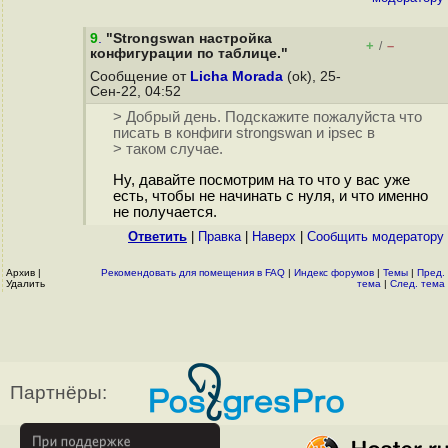
9
.
"Strongswan настройка
+
–
/
конфигурации по таблице."
Сообщение от
Licha Morada
(ok), 25-
Сен-22, 04:52
> Добрый день. Подскажите пожалуйста что
писать в конфиги strongswan и ipsec в
> таком случае.
Ну, давайте посмотрим на то что у вас уже
есть, чтобы не начинать с нуля, и что именно
не получается.
Ответить
|
Правка
|
Наверх
|
Cообщить модератору
Архив
|
Рекомендовать для помещения в FAQ
|
Индекс форумов
|
Темы
|
Пред.
Удалить
тема
|
След. тема
Партнёры: