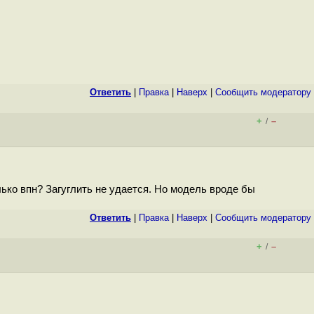
Ответить
|
Правка
|
Наверх
|
Cообщить модератору
+
–
/
лько впн? Загуглить не удается. Но модель вроде бы
Ответить
|
Правка
|
Наверх
|
Cообщить модератору
+
–
/