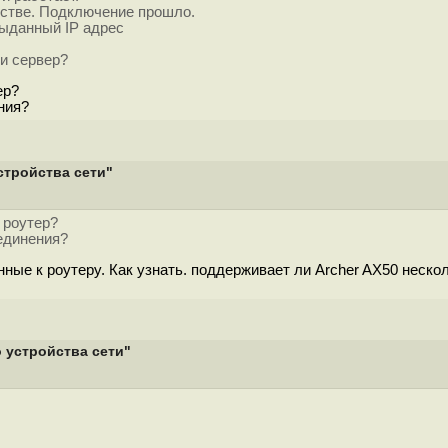
йстве. Подключение прошло.
выданный IP адрес
ли сервер?
ер?
ния?
стройства сети"
 роутер?
оединения?
нные к роутеру. Как узнать. поддерживает ли Archer AX50 неско
 устройства сети"