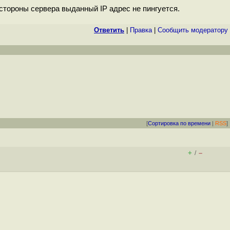
 стороны сервера выданный IP адрес не пингуется.
Ответить
|
Правка
|
Cообщить модератору
[
Сортировка по времени
|
RSS
]
+
–
/