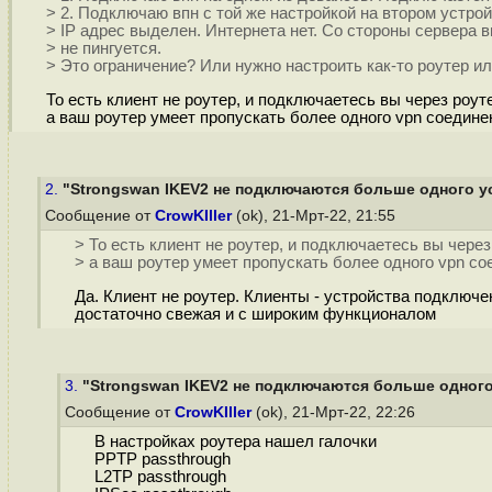
> 2. Подключаю впн с той же настройкой на втором устро
> IP адрес выделен. Интернета нет. Со стороны сервера 
> не пингуется.
> Это ограничение? Или нужно настроить как-то роутер и
То есть клиент не роутер, и подключаетесь вы через роут
а ваш роутер умеет пропускать более одного vpn соедине
2.
"Strongswan IKEV2 не подключаются больше одного у
Сообщение от
CrowKIller
(ok), 21-Мрт-22, 21:55
> То есть клиент не роутер, и подключаетесь вы через
> а ваш роутер умеет пропускать более одного vpn с
Да. Клиент не роутер. Клиенты - устройства подключе
достаточно свежая и с широким функционалом
3.
"Strongswan IKEV2 не подключаются больше одного
Сообщение от
CrowKIller
(ok), 21-Мрт-22, 22:26
В настройках роутера нашел галочки
PPTP passthrough
L2TP passthrough