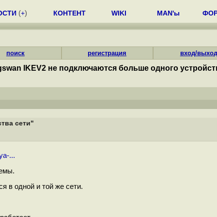
ОСТИ
(
+
)
КОНТЕНТ
WIKI
MAN'ы
ФО
поиск
регистрация
вход/выхо
gswan IKEV2 не подключаются больше одного устройст
тва сети"
a-...
темы.
я в одной и той же сети.