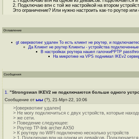
1. Подключаю впн на одном из девайсов. Подключается и 
2. Подключаю впн с той же настройкой на втором устройс
Это ограничение? Или нужно настроить как-то роутер или
Оглавление
gt оверквотинг удален То есть клиент не роутер, и подключаете
Да Клиент не роутер Клиенты - устройства подключенные 
В настройках роутера нашел галочкиPPTP passthro
На микротике на VPS поднимал IKEv2 сервер
Сообщения
1.
"Strongswan IKEV2 не подключаются больше одного устр
Сообщение от
ыы
(?), 21-Мрт-22, 10:06
>[оверквотинг удален]
> Не могу подключиться с двух устройств, которые находя
> же сети.
> Поведение следующее:
> Роутер TP-link archer AX50
> К роутеру по WIFI подключено несколько устройств
> 1. Подключаю впн на одном из девайсов. Подключается 