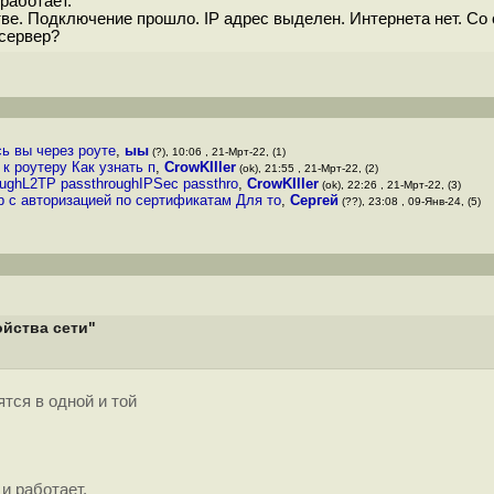
работает.
тве. Подключение прошло. IP адрес выделен. Интернета нет. Со
 сервер?
сь вы через роуте
,
ыы
(?), 10:06 , 21-Мрт-22, (1)
к роутеру Как узнать п
,
CrowKIller
(ok), 21:55 , 21-Мрт-22, (2)
ughL2TP passthroughIPSec passthro
,
CrowKIller
(ok), 22:26 , 21-Мрт-22, (3)
 с авторизацией по сертификатам Для то
,
Сергей
(??), 23:08 , 09-Янв-24, (5)
ойства сети"
тся в одной и той
и работает.