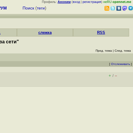
Профиль:
Аноним
(
вход
|
регистрация
)
неRU
opennet.me
РУМ
Поиск
(
теги
)
д
слежка
RSS
ва сети"
Пред. тема
|
След. тема
[
Отслеживать
]
+
–
/