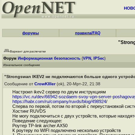
НОВ
форумы
правила/FAQ
"Stron
Вариант для распечатки
Форум
Информационная безопасность
(
VPN, IPSec
)
Изначальное сообщение
"Strongswan IKEV2 не подключаются больше одного устройс
Сообщение от
CrowKIller
(ok), 20-Мрт-22, 21:38
Настроил ikev2 сервер по двум инструкциям
https://vc.ru/dev/66942-sozdaem-svoy-vpn-server-poshagovay
https://habr.com/ru/company/ruvds/blog/498924
/
Сперва по первой, потом по второй с переустановкой сис
Хостинг RUVDS
Не могу подключиться с двух устройств, которые находятс
Поведение следующее:
Роутер TP-link archer AX50
К роутеру по WIFI подключено несколько устройств