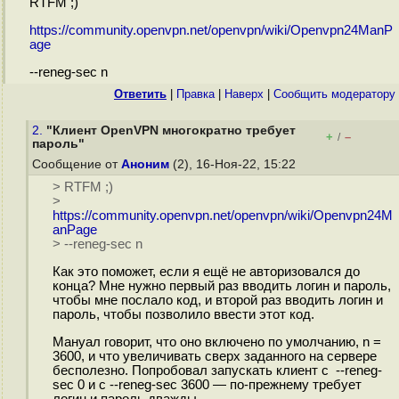
RTFM ;)
https://community.openvpn.net/openvpn/wiki/Openvpn24ManP
age
--reneg-sec n
Ответить
|
Правка
|
Наверх
|
Cообщить модератору
2.
"Клиент OpenVPN многократно требует
+
–
/
пароль"
Сообщение от
Аноним
(2), 16-Ноя-22, 15:22
> RTFM ;)
>
https://community.openvpn.net/openvpn/wiki/Openvpn24M
anPage
> --reneg-sec n
Как это поможет, если я ещё не авторизовался до
конца? Мне нужно первый раз вводить логин и пароль,
чтобы мне послало код, и второй раз вводить логин и
пароль, чтобы позволило ввести этот код.
Мануал говорит, что оно включено по умолчанию, n =
3600, и что увеличивать сверх заданного на сервере
бесполезно. Попробовал запускать клиент с --reneg-
sec 0 и с --reneg-sec 3600 — по-прежнему требует
логин и пароль дважды.