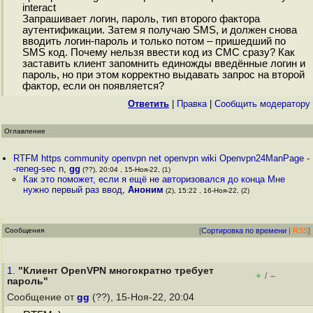
interact
Запрашивает логин, пароль, тип второго фактора
аутентификации. Затем я получаю SMS, и должен снова
вводить логин-пароль и только потом – пришедший по
SMS код. Почему нельзя ввести код из СМС сразу? Как
заставить клиент запомнить единожды введённые логин и
пароль, но при этом корректно выдавать запрос на второй
фактор, если он появляется?
Ответить
|
Правка
|
Cообщить модератору
Оглавление
RTFM https community openvpn net openvpn wiki Openvpn24ManPage -
-reneg-sec n
,
gg
(??), 20:04 , 15-Ноя-22, (1)
Как это поможет, если я ещё не авторизовался до конца Мне
нужно первый раз ввод
,
Аноним
(2), 15:22 , 16-Ноя-22, (2)
Сообщения
[
Сортировка по времени
|
RSS
]
1.
"Клиент OpenVPN многократно требует
+
–
/
пароль"
Сообщение от
gg
(??), 15-Ноя-22, 20:04