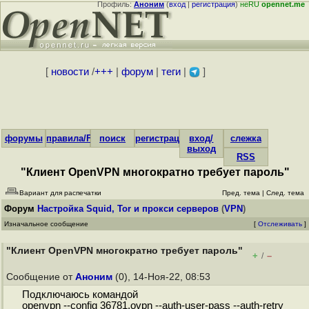
Профиль:
Аноним
(
вход
|
регистрация
)
неRU
opennet.me
[
новости
/
+++
|
форум
|
теги
|
]
форумы
правила/FAQ
поиск
регистрация
вход/
слежка
выход
RSS
"Клиент OpenVPN многократно требует пароль"
Вариант для распечатки
Пред. тема
|
След. тема
Форум
Настройка Squid, Tor и прокси серверов
(
VPN
)
Изначальное сообщение
[
Отслеживать
]
"Клиент OpenVPN многократно требует пароль"
+
–
/
Сообщение от
Аноним
(0), 14-Ноя-22, 08:53
Подключаюсь командой
openvpn --config 36781.ovpn --auth-user-pass --auth-retry