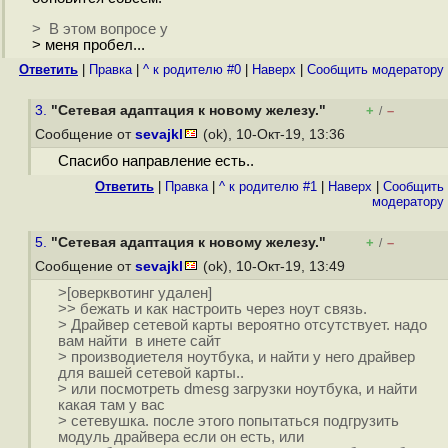
> В этом вопросе у
> меня пробел...
Ответить
|
Правка
|
^ к родителю #0
|
Наверх
|
Cообщить модератору
3.
"Сетевая адаптация к новому железу."
+
–
/
Сообщение от
sevajkl
(ok), 10-Окт-19, 13:36
Спасибо направление есть..
Ответить
|
Правка
|
^ к родителю #1
|
Наверх
|
Cообщить
модератору
5.
"Сетевая адаптация к новому железу."
+
–
/
Сообщение от
sevajkl
(ok), 10-Окт-19, 13:49
>[оверквотинг удален]
>> бежать и как настроить через ноут связь.
> Драйвер сетевой карты вероятно отсутствует. надо
вам найти в инете сайт
> производиетеля ноутбука, и найти у него драйвер
для вашей сетевой карты..
> или посмотреть dmesg загрузки ноутбука, и найти
какая там у вас
> сетевушка. после этого попытаться подгрузить
модуль драйвера если он есть, или