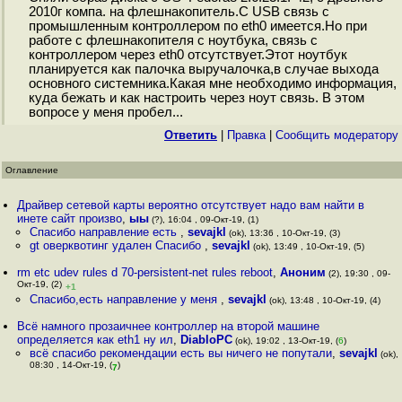
2010г компа. на флешнакопитель.С USB связь с
промышленным контроллером по eth0 имеется.Но при
работе с флешнакопителя с ноутбука, связь с
контроллером через eth0 отсутствует.Этот ноутбук
планируется как палочка выручалочка,в случае выхода
основного системника.Какая мне необходимо информация,
куда бежать и как настроить через ноут связь. В этом
вопросе у меня пробел...
Ответить
|
Правка
|
Cообщить модератору
Оглавление
Драйвер сетевой карты вероятно отсутствует надо вам найти в
инете сайт произво
,
ыы
(?), 16:04 , 09-Окт-19, (1)
Спасибо направление есть
,
sevajkl
(ok), 13:36 , 10-Окт-19, (3)
gt оверквотинг удален Спасибо
,
sevajkl
(ok), 13:49 , 10-Окт-19, (5)
rm etc udev rules d 70-persistent-net rules reboot
,
Аноним
(2), 19:30 , 09-
Окт-19, (2)
+1
Спасибо,есть направление у меня
,
sevajkl
(ok), 13:48 , 10-Окт-19, (4)
Всё намного прозаичнее контроллер на второй машине
определяется как eth1 ну ил
,
DiabloPC
(ok), 19:02 , 13-Окт-19, (
6
)
всё спасибо рекомендации есть вы ничего не попутали
,
sevajkl
(ok),
08:30 , 14-Окт-19, (
)
7