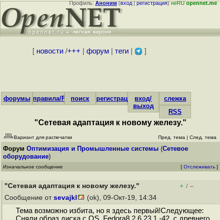
Профиль:
Аноним
(
вход
|
регистрация
)
неRU
opennet.me
[
новости
/
+++
|
форум
|
теги
|
]
форумы
правила/FAQ
поиск
регистрация
вход/
слежка
выход
RSS
"Сетевая адаптация к новому железу."
Вариант для распечатки
Пред. тема
|
След. тема
Форум
Оптимизация и Промышленные системы
(
Сетевое
оборудование
)
Изначальное сообщение
[
Отслеживать
]
"Сетевая адаптация к новому железу."
+
–
/
Сообщение от
sevajkl
(ok), 09-Окт-19, 14:34
Тема возможно избита, но я здесь первый!Следующее:
Сняли образ диска с OS Fedora8 2.6.23.1.-42, с древнего