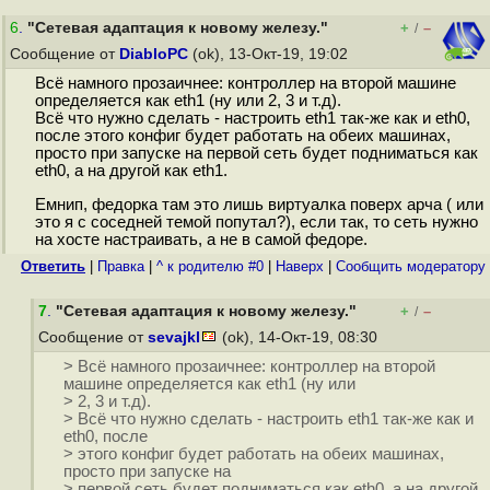
6
.
"Сетевая адаптация к новому железу."
+
–
/
Сообщение от
DiabloPC
(ok), 13-Окт-19, 19:02
Всё намного прозаичнее: контроллер на второй машине
определяется как eth1 (ну или 2, 3 и т.д).
Всё что нужно сделать - настроить eth1 так-же как и eth0,
после этого конфиг будет работать на обеих машинах,
просто при запуске на первой сеть будет подниматься как
eth0, а на другой как eth1.
Емнип, федорка там это лишь виртуалка поверх арча ( или
это я с соседней темой попутал?), если так, то сеть нужно
на хосте настраивать, а не в самой федоре.
Ответить
|
Правка
|
^ к родителю #0
|
Наверх
|
Cообщить модератору
7
.
"Сетевая адаптация к новому железу."
+
–
/
Сообщение от
sevajkl
(ok), 14-Окт-19, 08:30
> Всё намного прозаичнее: контроллер на второй
машине определяется как eth1 (ну или
> 2, 3 и т.д).
> Всё что нужно сделать - настроить eth1 так-же как и
eth0, после
> этого конфиг будет работать на обеих машинах,
просто при запуске на
> первой сеть будет подниматься как eth0, а на другой