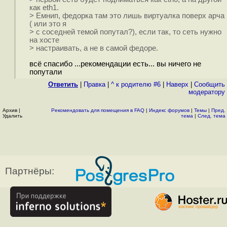
как eth1.
> Емнип, федорка там это лишь виртуалка поверх арча
( или это я
> с соседней темой попутал?), если так, то сеть нужно
на хосте
> настраивать, а не в самой федоре.
всё спасибо ...рекомендации есть... вы ничего не
попутали
Ответить
|
Правка
|
^ к родителю #6
|
Наверх
|
Cообщить
модератору
Архив
|
Рекомендовать для помещения в FAQ
|
Индекс форумов
|
Темы
|
Пред.
Удалить
тема
|
След. тема
Партнёры: