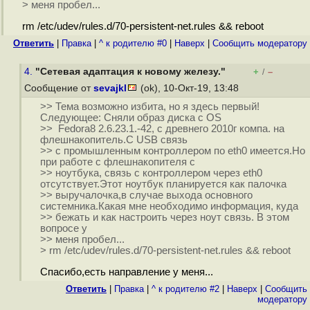
> меня пробел...
rm /etc/udev/rules.d/70-persistent-net.rules && reboot
Ответить
|
Правка
|
^ к родителю #0
|
Наверх
|
Cообщить модератору
4.
"Сетевая адаптация к новому железу."
+
–
/
Сообщение от
sevajkl
(ok), 10-Окт-19, 13:48
>> Тема возможно избита, но я здесь первый!
Следующее: Сняли образ диска с OS
>> Fedora8 2.6.23.1.-42, с древнего 2010г компа. на
флешнакопитель.С USB связь
>> с промышленным контроллером по eth0 имеется.Но
при работе с флешнакопителя с
>> ноутбука, связь с контроллером через eth0
отсутствует.Этот ноутбук планируется как палочка
>> выручалочка,в случае выхода основного
системника.Какая мне необходимо информация, куда
>> бежать и как настроить через ноут связь. В этом
вопросе у
>> меня пробел...
> rm /etc/udev/rules.d/70-persistent-net.rules && reboot
Спасибо,есть направление у меня...
Ответить
|
Правка
|
^ к родителю #2
|
Наверх
|
Cообщить
модератору