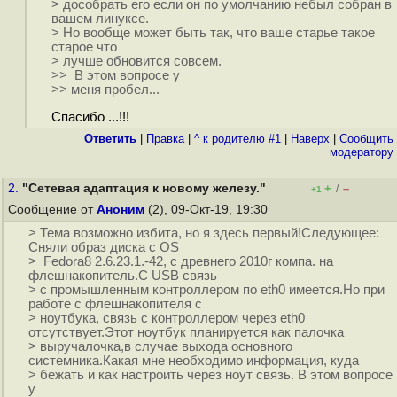
> дособрать его если он по умолчанию небыл собран в
вашем линуксе.
> Но вообще может быть так, что ваше старье такое
старое что
> лучше обновится совсем.
>> В этом вопросе у
>> меня пробел...
Спасибо ...!!!
Ответить
|
Правка
|
^ к родителю #1
|
Наверх
|
Cообщить
модератору
2.
"Сетевая адаптация к новому железу."
+
–
/
+1
Сообщение от
Аноним
(2), 09-Окт-19, 19:30
> Тема возможно избита, но я здесь первый!Следующее:
Сняли образ диска с OS
> Fedora8 2.6.23.1.-42, с древнего 2010г компа. на
флешнакопитель.С USB связь
> с промышленным контроллером по eth0 имеется.Но при
работе с флешнакопителя с
> ноутбука, связь с контроллером через eth0
отсутствует.Этот ноутбук планируется как палочка
> выручалочка,в случае выхода основного
системника.Какая мне необходимо информация, куда
> бежать и как настроить через ноут связь. В этом вопросе
у