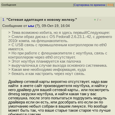
Сообщения
[
Сортировка по времени
|
RSS
]
1.
"Сетевая адаптация к новому железу."
+
–
/
Сообщение от
ыы
(?), 09-Окт-19, 16:04
> Тема возможно избита, но я здесь первый!Следующее:
> Сняли образ диска с OS Fedora8 2.6.23.1.-42, с древнего
2010г компа. на флешнакопитель.
> С USB связь с промышленным контроллером по eth0
имеется.
> Но при работе с флешнакопителя с ноутбука, связь с
контроллером через eth0 отсутствует.
> Этот ноутбук планируется как палочка
> выручалочка,в случае выхода основного системника.
> Какая мне необходимо информация, куда
> бежать и как настроить через ноут связь.
Драйвер сетевой карты вероятно отсутствует. надо вам
найти в инете сайт производиетеля ноутбука, и найти у
него драйвер для вашей сетевой карты.. или посмотреть
dmesg загрузки ноутбука, и найти какая там у вас
сетевушка. после этого попытаться подгрузить модуль
драйвера если он есть, или дособрать его если он по
умолчанию небыл собран в вашем линуксе. Но вообще
может быть так, что ваше старье такое старое что лучше
обновится совсем.