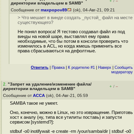
+
–
/
директории владельцем в SAMB"
Сообщение от
maxpopov89
(ok), 04-Авг-21, 09:21
> Что мешает в винде создать _пустой_ файл на месте
существующего?
Не понял вопроса! Я тестово создавал файл из под
винды на новой шаре, выставлял ему права
необходимые, что бы потом в консоли проверить что
изменилось в ACL, но когда жмешь применить все
права сбрасываються на дефолтные.
Ответить
|
Правка
|
К родителю #1
|
Наверх
|
Cообщить
модератору
2
.
"Запрет на удаление/изменение файла/
+
–
/
директории владельцем в SAMB"
Сообщение от
ACCA
(ok), 04-Авг-21, 05:59
SAMBA такое не умеет.
Оно, конечно, можно в Linux, но это извращение. Приготовь
хост к аналу (ну, типа все утилиты поставь) и запусти
сервисом [systemd?]:
stdbuf -o0 inotifywait -e create -rm /your/samba/dir | stdbuf -o0