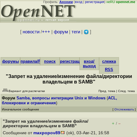
Профиль:
Аноним
(
вход
|
регистрация
)
неRU
opennet.me
[
новости
/
+++
|
форум
|
теги
|
]
форумы
правила/FAQ
поиск
регистрация
вход/
слежка
выход
RSS
"Запрет на удаление/изменение файла/директории
владельцем в SAMB"
Вариант для распечатки
Пред. тема
|
След. тема
Форум
Samba, вопросы интеграции Unix и Windows
(
ACL,
блокировки и ограничения
)
Изначальное сообщение
[
Отслеживать
]
"Запрет на удаление/изменение файла/
+
–
/
директории владельцем в SAMB"
Сообщение от
maxpopov89
(ok), 03-Авг-21, 16:58