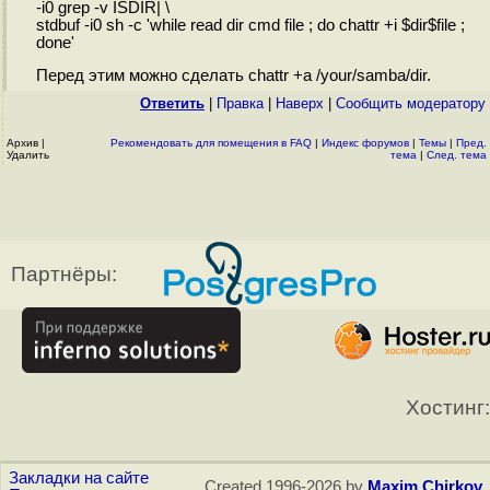
-i0 grep -v ISDIR| \
stdbuf -i0 sh -c 'while read dir cmd file ; do chattr +i $dir$file ;
done'
Перед этим можно сделать chattr +a /your/samba/dir.
Ответить
|
Правка
|
Наверх
|
Cообщить модератору
Архив
|
Рекомендовать для помещения в FAQ
|
Индекс форумов
|
Темы
|
Пред.
Удалить
тема
|
След. тема
Партнёры:
Хостинг:
Закладки на сайте
Created 1996-2026 by
Maxim Chirkov