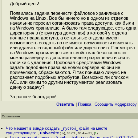
Добрый день!
Появилась задача перенести файловое хранилище с
Windows на Linux. Все бы ничего но в одном из отделов
начальник поросил организовать права доступа, как были
на Windows хранилише. А было там следующее, есть одна
директория в (структура доменная) в которой у отдела
полные права доступа, а остальные отделы имеют
возможность создать но не имеют возможности изменять
или удалять созданный файл или директорию. Посмотрел
на Windows хранилище там в свойствах безопасности
можно развернуть дополнительные разрешения и снять
галочки с удаления. Пробовал средствами Windows
задать подобные права на новом сервере но они не
применяюся, сбрасываются. Я так понимаю линукс не
распознает подобных атрибутов. Возможно ли списком
ACL или каким то другим инструментом реализовать
данную задачу?
За раннее благодарю!
Ответить
|
Правка
|
Cообщить модератору
Оглавление
Что мешает в винде создать _пустой_ файл на месте
существующего
,
universite
(ok), 03:03 , 04-Авг-21, (
1
)
Linux, который сидит за Samba chattr i сработает как O_EXCL 124