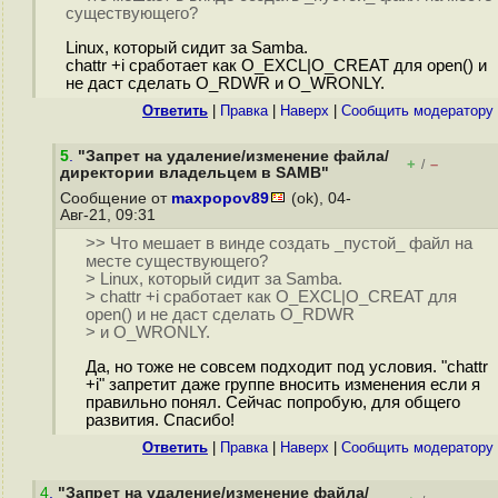
существующего?
Linux, который сидит за Samba.
chattr +i сработает как O_EXCL|O_CREAT для open() и
не даст сделать O_RDWR и O_WRONLY.
Ответить
|
Правка
|
Наверх
|
Cообщить модератору
5
.
"Запрет на удаление/изменение файла/
+
–
/
директории владельцем в SAMB"
Сообщение от
maxpopov89
(ok), 04-
Авг-21, 09:31
>> Что мешает в винде создать _пустой_ файл на
месте существующего?
> Linux, который сидит за Samba.
> chattr +i сработает как O_EXCL|O_CREAT для
open() и не даст сделать O_RDWR
> и O_WRONLY.
Да, но тоже не совсем подходит под условия. "chattr
+i" запретит даже группе вносить изменения если я
правильно понял. Сейчас попробую, для общего
развития. Спасибо!
Ответить
|
Правка
|
Наверх
|
Cообщить модератору
4
.
"Запрет на удаление/изменение файла/