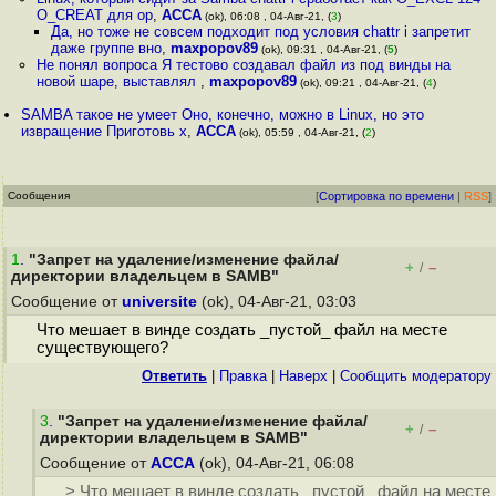
O_CREAT для op
,
ACCA
(ok), 06:08 , 04-Авг-21, (
3
)
Да, но тоже не совсем подходит под условия chattr i запретит
даже группе вно
,
maxpopov89
(ok), 09:31 , 04-Авг-21, (
5
)
Не понял вопроса Я тестово создавал файл из под винды на
новой шаре, выставлял
,
maxpopov89
(ok), 09:21 , 04-Авг-21, (
4
)
SAMBA такое не умеет Оно, конечно, можно в Linux, но это
извращение Приготовь х
,
ACCA
(ok), 05:59 , 04-Авг-21, (
2
)
Сообщения
[
Сортировка по времени
|
RSS
]
1
.
"Запрет на удаление/изменение файла/
+
–
/
директории владельцем в SAMB"
Сообщение от
universite
(ok), 04-Авг-21, 03:03
Что мешает в винде создать _пустой_ файл на месте
существующего?
Ответить
|
Правка
|
Наверх
|
Cообщить модератору
3
.
"Запрет на удаление/изменение файла/
+
–
/
директории владельцем в SAMB"
Сообщение от
ACCA
(ok), 04-Авг-21, 06:08
> Что мешает в винде создать _пустой_ файл на месте