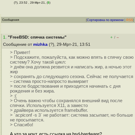
(?), 23:52 , 29-Мрт-21, (
5
)
Сообщения
[
Сортировка по времени
|
RSS
]
1
.
"FreeBSD: спячка системы"
+
–
/
Сообщение от
mizhka
(?), 29-Мрт-21, 13:51
> Привет!
> Подскажите, пожалуйста, как можно впять в спячку свою
систему? Хочу такой цикл:
> днём она должна резвится и написать жир, а ночью этот
жир
> сохранять до следующего сезона. Сейчас не получается
– система просто-напросто вымирает
> после бодрствования и приходится начинать с дня
рождения и без жира.
> :(
> Очень важно чтобы сохранялся внешний вид после
спячки. Используется X11, а заместо
> драйвера используется framebuffer.
> `acpiconf -s 3` не работает: система засыпает, но больше
не просыпается.
> Спасибо!
А что за ноут, есть ссылка на bsd-hardware?