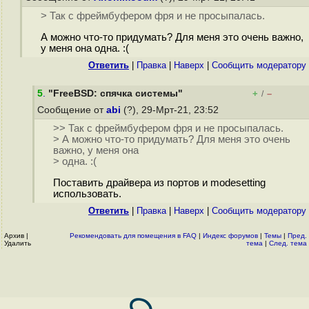
> Так с фреймбуфером фря и не просыпалась.
А можно что-то придумать? Для меня это очень важно,
у меня она одна. :(
Ответить
|
Правка
|
Наверх
|
Cообщить модератору
5
.
"FreeBSD: спячка системы"
+
–
/
Сообщение от
abi
(?), 29-Мрт-21, 23:52
>> Так с фреймбуфером фря и не просыпалась.
> А можно что-то придумать? Для меня это очень
важно, у меня она
> одна. :(
Поставить драйвера из портов и modesetting
использовать.
Ответить
|
Правка
|
Наверх
|
Cообщить модератору
Архив
|
Рекомендовать для помещения в FAQ
|
Индекс форумов
|
Темы
|
Пред.
Удалить
тема
|
След. тема