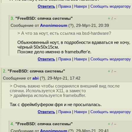
Ответить
|
Правка
|
Наверх
|
Cообщить модератору
3
.
"FreeBSD: спячка системы"
+
–
/
Сообщение от
Anonimooum
(?), 29-Мрт-21, 20:39
> А что за ноут, есть ссылка на bsd-hardware?
Обыкновенный ноут, в подробности вдаваться не хочу,
чёрный 50х50х15см.
Похоже дело именно в framebuffer'е.
Ответить
|
Правка
|
Наверх
|
Cообщить модератору
2
.
"FreeBSD: спячка системы"
+
–
/
Сообщение от
abi
(?), 29-Мрт-21, 17:42
> Очень важно чтобы сохранялся внешний вид после
спячки. Используется X11, а заместо
> драйвера используется framebuffer.
Так с фреймбуфером фря и не просыпалась.
Ответить
|
Правка
|
Наверх
|
Cообщить модератору
4
.
"FreeBSD: спячка системы"
+
–
/
Сообщение от
Anonimooum
(?), 29-Мрт-21, 20:41