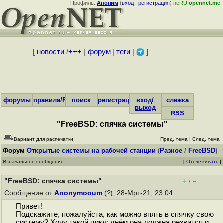
Профиль:
Аноним
(
вход
|
регистрация
)
неRU
opennet.me
[
новости
/
+++
|
форум
|
теги
|
]
форумы
правила/FAQ
поиск
регистрация
вход/
слежка
выход
RSS
"FreeBSD: спячка системы"
Вариант для распечатки
Пред. тема
|
След. тема
Форум
Открытые системы на рабочей станции
(
Разное
/
FreeBSD
)
Изначальное сообщение
[
Отслеживать
]
"FreeBSD: спячка системы"
+
–
/
Сообщение от
Anonymooum
(?), 28-Мрт-21, 23:04
Привет!
Подскажите, пожалуйста, как можно впять в спячку свою
систему? Хочу такой цикл: днём она должна резвится и