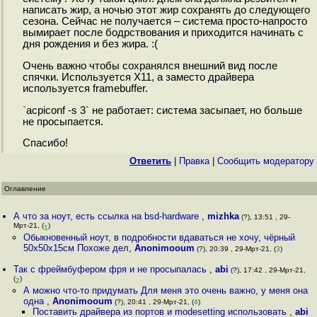
написать жир, а ночью этот жир сохранять до следующего
сезона. Сейчас не получается – система просто-напросто
вымирает после бодрствования и приходится начинать с
дня рождения и без жира. :(
Очень важно чтобы сохранялся внешний вид после
спячки. Используется X11, а заместо драйвера
используется framebuffer.
`acpiconf -s 3` не работает: система засыпает, но больше
не просыпается.
Спасибо!
Ответить
|
Правка
|
Cообщить модератору
Оглавление
А что за ноут, есть ссылка на bsd-hardware
,
mizhka
(?), 13:51 , 29-
Мрт-21, (
)
1
Обыкновенный ноут, в подробности вдаваться не хочу, чёрный
50х50х15см Похоже дел
,
Anonimooum
(?), 20:39 , 29-Мрт-21, (
3
)
Так с фреймбуфером фря и не просыпалась
,
abi
(?), 17:42 , 29-Мрт-21,
(
)
2
А можно что-то придумать Для меня это очень важно, у меня она
одна
,
Anonimooum
(?), 20:41 , 29-Мрт-21, (
4
)
Поставить драйвера из портов и modesetting использовать
,
abi