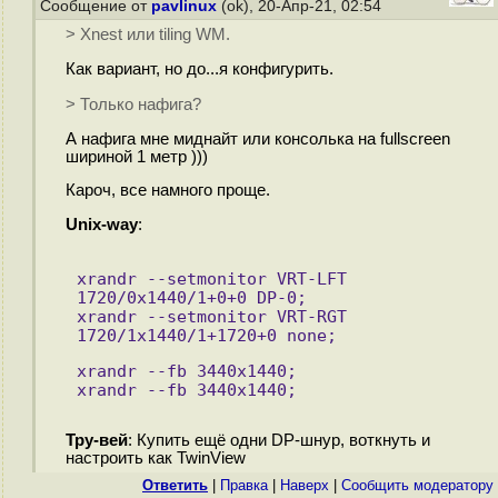
Сообщение от
pavlinux
(ok), 20-Апр-21, 02:54
> Xnest или tiling WM.
Как вариант, но до...я конфигурить.
> Только нафига?
А нафига мне миднайт или консолька на fullscreen
шириной 1 метр )))
Кароч, все намного проще.
Unix-way
:
xrandr --setmonitor VRT-LFT 
1720/0x1440/1+0+0 DP-0;
xrandr --setmonitor VRT-RGT 
1720/1x1440/1+1720+0 none;
xrandr --fb 3440x1440;
xrandr --fb 3440x1440;
Тру-вей
: Купить ещё одни DP-шнур, воткнуть и
настроить как TwinView
Ответить
|
Правка
|
Наверх
|
Cообщить модератору