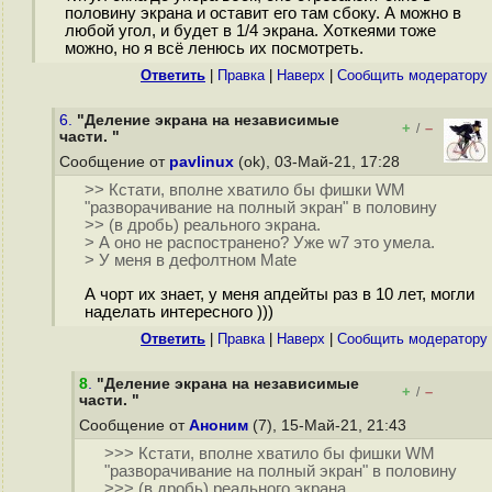
половину экрана и оставит его там сбоку. А можно в
любой угол, и будет в 1/4 экрана. Хоткеями тоже
можно, но я всё ленюсь их посмотреть.
Ответить
|
Правка
|
Наверх
|
Cообщить модератору
6.
"Деление экрана на независимые
+
–
/
части. "
Сообщение от
pavlinux
(ok), 03-Май-21, 17:28
>> Кстати, вполне хватило бы фишки WM
"разворачивание на полный экран" в половину
>> (в дробь) реального экрана.
> А оно не распостранено? Уже w7 это умела.
> У меня в дефолтном Mate
А чорт их знает, у меня апдейты раз в 10 лет, могли
наделать интересного )))
Ответить
|
Правка
|
Наверх
|
Cообщить модератору
8
.
"Деление экрана на независимые
+
–
/
части. "
Сообщение от
Аноним
(7), 15-Май-21, 21:43
>>> Кстати, вполне хватило бы фишки WM
"разворачивание на полный экран" в половину
>>> (в дробь) реального экрана.