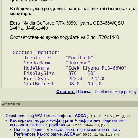
В общем нужно разделить на две части, чтоб было как два
монитора.
Есть Nvidia GeForce RTX 3090, Iiyama GB3466WQSU
144Hz, 3440х1440
Соответственно нужно порубать на 2 по 1720x1440
Section "Monitor"
    Identifier     "Monitor0"
    VendorName     "Unknown"
    ModelName      "Idek Iiyama PL3466WQ"
    DisplaySize     376    301
    HorizSync       222.0 - 222.0
    VertRefresh     48.0 - 144.0
Ответить
|
Правка
|
Cообщить модератору
Оглавление
Xnest или tiling WM Только нафига
,
ACCA
(ok), 20:12 , 19-Апр-21, (1)
+1
Как вариант, но до я конфигурить А нафига мне миднайт или
консолька на fullscr
,
pavlinux
(ok), 02:54 , 20-Апр-21, (2)
+2
Всё ещё проще - у консольки хоть в той же Gnome есть
Preferences Какого разме
,
ACCA
(ok), 00:29 , 21-Апр-21, (4)
+1