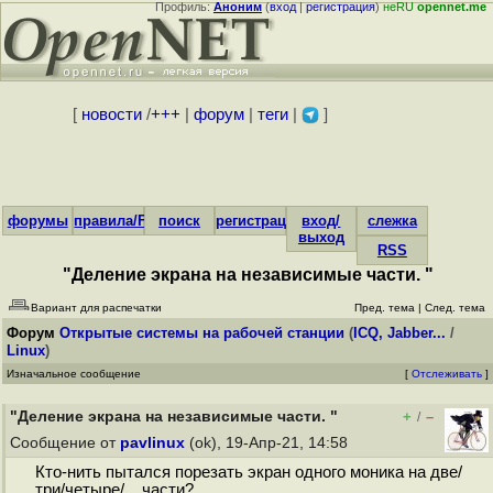
Профиль:
Аноним
(
вход
|
регистрация
)
неRU
opennet.me
[
новости
/
+++
|
форум
|
теги
|
]
форумы
правила/FAQ
поиск
регистрация
вход/
слежка
выход
RSS
"Деление экрана на независимые части. "
Вариант для распечатки
Пред. тема
|
След. тема
Форум
Открытые системы на рабочей станции
(
ICQ, Jabber...
/
Linux
)
Изначальное сообщение
[
Отслеживать
]
"Деление экрана на независимые части. "
+
–
/
Сообщение от
pavlinux
(ok), 19-Апр-21, 14:58
Кто-нить пытался порезать экран одного моника на две/
три/четыре/... части?