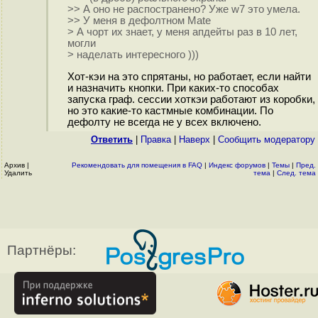
>> А оно не распостранено? Уже w7 это умела.
>> У меня в дефолтном Mate
> А чорт их знает, у меня апдейты раз в 10 лет,
могли
> наделать интересного )))
Хот-кэи на это спрятаны, но работает, если найти
и назначить кнопки. При каких-то способах
запуска граф. сессии хоткэи работают из коробки,
но это какие-то кастмные комбинации. По
дефолту не всегда не у всех включено.
Ответить
|
Правка
|
Наверх
|
Cообщить модератору
Архив
|
Рекомендовать для помещения в FAQ
|
Индекс форумов
|
Темы
|
Пред.
Удалить
тема
|
След. тема
Партнёры: