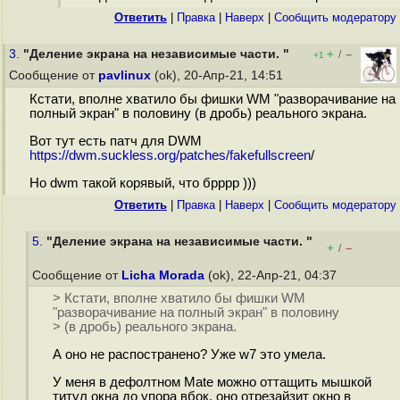
Ответить
|
Правка
|
Наверх
|
Cообщить модератору
3.
"Деление экрана на независимые части. "
+
–
/
+1
Сообщение от
pavlinux
(ok), 20-Апр-21, 14:51
Кстати, вполне хватило бы фишки WM "разворачивание на
полный экран" в половину (в дробь) реального экрана.
Вот тут есть патч для DWM
https://dwm.suckless.org/patches/fakefullscreen
/
Но dwm такой корявый, что брррр )))
Ответить
|
Правка
|
Наверх
|
Cообщить модератору
5.
"Деление экрана на независимые части. "
+
–
/
Сообщение от
Licha Morada
(ok), 22-Апр-21, 04:37
> Кстати, вполне хватило бы фишки WM
"разворачивание на полный экран" в половину
> (в дробь) реального экрана.
А оно не распостранено? Уже w7 это умела.
У меня в дефолтном Mate можно оттащить мышкой
титул окна до упора вбок, оно отрезайзит окно в