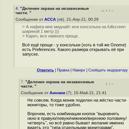
4.
"Деление экрана на независимые
+
–
/
+1
части. "
Сообщение от
ACCA
(ok), 21-Апр-21, 00:29
> А нафига мне миднайт или консолька на fullscreen
шириной 1 метр )))
> Кароч, все намного проще.
Всё ещё проще - у консольки (хоть в той же Gnome)
есть Preferences. Какого размера открывать её при
запуске.
Ответить
|
Правка
|
Наверх
|
Cообщить модератору
7
.
"Деление экрана на независимые
+
–
/
части. "
Сообщение от
Аноним
(7), 15-Май-21, 21:41
Не совсем. Когда моник поделен на жёстко части-
мониторы, то тоже удобно.
Впрочем, есть комбинации кнопок "выровнять
окно в правую/левую/нижнюю/верхнюю половину/
четверть", но всё равно бывает желание именно
видеть это "типа отдельными мониторами".