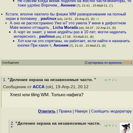
Не совсем Когда моник поделен на жёстко части-мониторы, то
тоже удобно Впрочем,
,
Аноним
(7), 21:41 , 15-Май-21, (
7
)
Кстати, вполне хватило бы фишки WM разворачивание на полный
экран в половину
,
pavlinux
(ok), 14:51 , 20-Апр-21, (3)
+1
А оно не распостранено Уже w7 это умела У меня в дефолтном
Mate можно оттащить
,
Licha Morada
(ok), 04:37 , 22-Апр-21, (5)
А чорт их знает, у меня апдейты раз в 10 лет, могли наделать
интересного
,
pavlinux
(ok), 17:28 , 03-Май-21, (6)
Хот-кэи на это спрятаны, но работает, если найти и назначить
кнопки При каких-т
,
Аноним
(7), 21:43 , 15-Май-21, (
8
)
Сообщения
[
Сортировка по времени
|
RSS
]
1.
"Деление экрана на независимые части. "
+
–
/
+1
Сообщение от
ACCA
(ok), 19-Апр-21, 20:12
Xnest или tiling WM. Только нафига?
Ответить
|
Правка
|
Наверх
|
Cообщить модератору
2.
"Деление экрана на независимые части.
+
–
/
+2
"