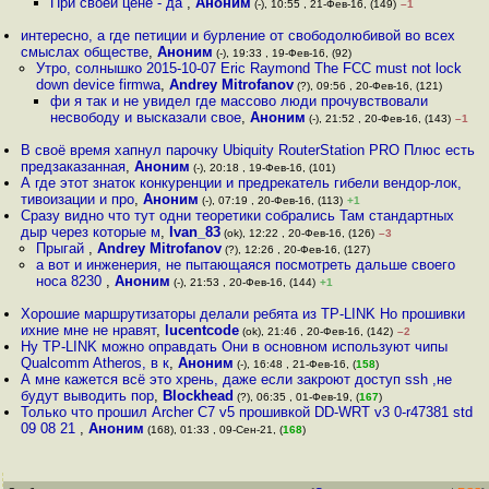
При своей цене - да
,
Аноним
(-), 10:55 , 21-Фев-16, (149)
–1
интересно, а где петиции и бурление от свободолюбивой во всех
смыслах обществе
,
Аноним
(-), 19:33 , 19-Фев-16, (92)
Утро, солнышко 2015-10-07 Eric Raymond The FCC must not lock
down device firmwa
,
Andrey Mitrofanov
(?), 09:56 , 20-Фев-16, (121)
фи я так и не увидел где массово люди прочувствовали
несвободу и высказали свое
,
Аноним
(-), 21:52 , 20-Фев-16, (143)
–1
В своё время хапнул парочку Ubiquity RouterStation PRO Плюс есть
предзаказанная
,
Аноним
(-), 20:18 , 19-Фев-16, (101)
А где этот знаток конкуренции и предрекатель гибели вендор-лок,
тивоизации и про
,
Аноним
(-), 07:19 , 20-Фев-16, (113)
+1
Сразу видно что тут одни теоретики собрались Там стандартных
дыр через которые м
,
Ivan_83
(ok), 12:22 , 20-Фев-16, (126)
–3
Прыгай
,
Andrey Mitrofanov
(?), 12:26 , 20-Фев-16, (127)
а вот и инженерия, не пытающаяся посмотреть дальше своего
носа 8230
,
Аноним
(-), 21:53 , 20-Фев-16, (144)
+1
Хорошие маршрутизаторы делали ребята из TP-LINK Но прошивки
ихние мне не нравят
,
lucentcode
(ok), 21:46 , 20-Фев-16, (142)
–2
Ну TP-LINK можно оправдать Они в основном используют чипы
Qualcomm Atheros, в к
,
Аноним
(-), 16:48 , 21-Фев-16, (
158
)
А мне кажется всё это хрень, даже если закроют доступ ssh ,не
будут выводить пор
,
Blockhead
(?), 06:35 , 01-Фев-19, (
167
)
Только что прошил Archer C7 v5 прошивкой DD-WRT v3 0-r47381 std
09 08 21
,
Аноним
(168), 01:33 , 09-Сен-21, (
168
)