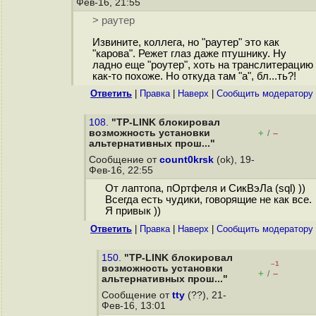
Фев-16, 21:55
> раутер
Извините, коллега, но "раутер" это как
"карова". Режет глаз даже птушнику. Ну
ладно еще "роутер", хоть на транслитерацию
как-то похоже. Но откуда там "а", бл...ть?!
Ответить
|
Правка
|
Наверх
|
Cообщить модератору
108.
"TP-LINK блокировал
возможность установки
+
–
/
альтернативных прош..."
Сообщение от
count0krsk
(ok), 19-
Фев-16, 22:55
От лаптопа, пОртфеля и СикВэЛа (sql) ))
Всегда есть чудики, говорящие не как все.
Я привык ))
Ответить
|
Правка
|
Наверх
|
Cообщить модератору
150.
"TP-LINK блокировал
–1
возможность установки
+
–
/
альтернативных прош..."
Сообщение от
tty
(??), 21-
Фев-16, 13:01