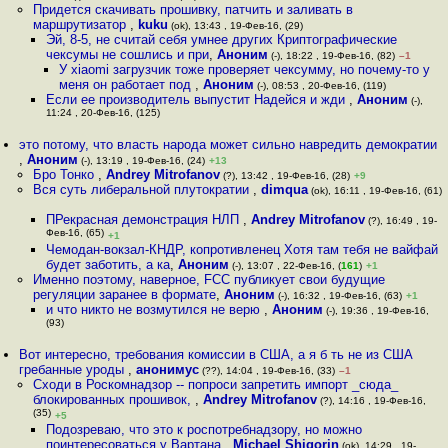
Придется скачивать прошивку, патчить и заливать в
маршрутизатор
,
kuku
(ok), 13:43 , 19-Фев-16, (29)
Эй, 8-5, не считай себя умнее других Криптографические
чексумы не сошлись и при
,
Аноним
(-), 18:22 , 19-Фев-16, (82)
–1
У xiaomi загрузчик тоже проверяет чексумму, но почему-то у
меня он работает под
,
Аноним
(-), 08:53 , 20-Фев-16, (119)
Если ее производитель выпустит Надейся и жди
,
Аноним
(-),
11:24 , 20-Фев-16, (125)
это потому, что власть народа может сильно навредить демократии
,
Аноним
(-), 13:19 , 19-Фев-16, (24)
+13
Бро Тонко
,
Andrey Mitrofanov
(?), 13:42 , 19-Фев-16, (28)
+9
Вся суть либеральной плутократии
,
dimqua
(ok), 16:11 , 19-Фев-16, (61)
ПРекрасная демонстрация НЛП
,
Andrey Mitrofanov
(?), 16:49 , 19-
Фев-16, (65)
+1
Чемодан-вокзал-КНДР, копротивленец Хотя там тебя не вайфай
будет заботить, а ка
,
Аноним
(-), 13:07 , 22-Фев-16, (
161
)
+1
Именно поэтому, наверное, FCC публикует свои будущие
регуляции заранее в формате
,
Аноним
(-), 16:32 , 19-Фев-16, (63)
+1
и что никто не возмутился не верю
,
Аноним
(-), 19:36 , 19-Фев-16,
(93)
Вот интересно, требования комиссии в США, а я б ть не из США
гребанные уроды
,
анонимус
(??), 14:04 , 19-Фев-16, (33)
–1
Сходи в Роскомнадзор -- попроси запретить импорт _сюда_
блокированных прошивок,
,
Andrey Mitrofanov
(?), 14:16 , 19-Фев-16,
(35)
+5
Подозреваю, что это к роспотребнадзору, но можно
поинтересоваться у Вартана
,
Michael Shigorin
(ok), 14:29 , 19-