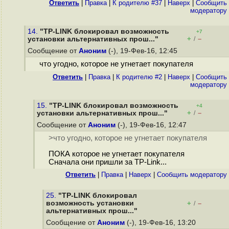
Ответить
|
Правка
|
К родителю #37
|
Наверх
|
Cообщить
модератору
14.
"TP-LINK блокировал возможность
+7
+
–
установки альтернативных прош..."
/
Сообщение от
Аноним
(-), 19-Фев-16, 12:45
что угодно, которое не угнетает покупателя
Ответить
|
Правка
|
К родителю #2
|
Наверх
|
Cообщить
модератору
15.
"TP-LINK блокировал возможность
+4
+
–
установки альтернативных прош..."
/
Сообщение от
Аноним
(-), 19-Фев-16, 12:47
>что угодно, которое не угнетает покупателя
ПОКА которое не угнетает покупателя
Сначала они пришли за TP-Link...
Ответить
|
Правка
|
Наверх
|
Cообщить модератору
25.
"TP-LINK блокировал
возможность установки
+
–
/
альтернативных прош..."
Сообщение от
Аноним
(-), 19-Фев-16, 13:20