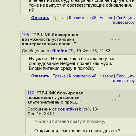
а чё нетгир как будто на рынок сша не торгуется и
тоже не выпустит соответствующие обновления,
а?
Ответить
|
Правка
|
К родителю #8
|
Наверх
|
Cообщить
модератору
105.
"TP-LINK блокировал
возможность установки
+
–
/
альтернативных прош..."
Сообщение от
ffirefox
(?), 19-Фев-16, 21:52
Ну,уж нет. Не знаю как в штатах, но у нас
оборудование Netgear дохнет как мухи.
Блоки питания сразу в помойку.
Ответить
|
Правка
|
К родителю #8
|
Наверх
|
Cообщить
модератору
110.
"TP-LINK блокировал
–1
возможность установки
+
–
/
альтернативных прош..."
Сообщение от
count0krsk
(ok), 19-
Фев-16, 23:01
> Блоки питания сразу в помойку.
Открывали, смотрели, что в них дохнет?