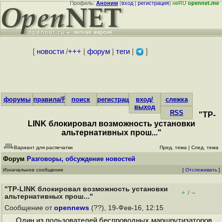
Профиль:
Аноним
(
вход
|
регистрация
)
неRU
opennet.me
[
новости
/
+++
|
форум
|
теги
|
]
форумы
правила/FAQ
поиск
регистрация
вход/
слежка
выход
RSS
"TP-
LINK блокировал возможность установки
альтернативных прош..."
Вариант для распечатки
Пред. тема
|
След. тема
Форум
Разговоры, обсуждение новостей
Изначальное сообщение
[
Отслеживать
]
"TP-LINK блокировал возможность установки
+
–
/
альтернативных прош..."
Сообщение от
opennews
(??), 19-Фев-16, 12:15
Один из пользователей беспроводных маршрутизаторов