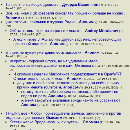
Ты про 7-ю танковую дивизию
,
Джордж Вашингтон
(?), 17:02 , 19-
Фев-16, (68)
–1
Всё, начиная с 18 февраля обновлять прошивки больше не нужно
,
Аноним
(-), 17:06 , 19-Фев-16, (71)
+2
уже готовить паяльник и журнал Радио
,
Аноним
(-), 17:49 , 19-Фев-16,
(79)
Счёты готовь - криптографию же ломать
,
Andrey Mitrofanov
(?),
17:52 , 19-Фев-16, (80)
+1
А если через JTAG залить другой зарузчик, непроверяющий
цифровой подписи
,
Аноним
(-), 20:19 , 19-Фев-16, (102)
тп линк не нужен уже давно есть микротик
,
Аноним
(-), 18:22 , 19-
Фев-16, (83)
–2
микротик - хорошая штука, но на удивление мало
распространённая, далеко не в каж
,
Омомом
(?), 18:47 , 19-Фев-16, (88)
–3
И сколько моделей Микротиков поддерживается в OpenWRT
Относительно новые и мощн
,
Аноним
(-), 20:12 , 19-Фев-16, (99)
да у них и свой софт неплохо работает для себя не вижу
причин менять routeros н
,
anon324
(?), 20:38 , 19-Фев-16, (103)
–1
потому что ты либо терпила по жизни, либо openwrt не
видел ни разу
,
Аноним
(-), 08:24 , 20-Фев-16, (117)
А меня закрытые анальные зонды как-то не устраивают
,
Аноним
(-), 14:11 , 20-Фев-16, (131)
TP-LINK всё - Любой производитель железа, залоченного против
модификации прошив
,
Омомом
(?), 18:42 , 19-Фев-16, (86)
Кстати жалко Вроде норм были рутеры
,
Омомом
(?), 18:46 , 19-
Фев-16, (87)