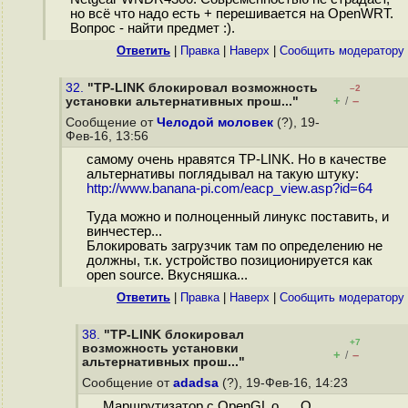
но всё что надо есть + перешивается на OpenWRT.
Вопрос - найти предмет :).
Ответить
|
Правка
|
Наверх
|
Cообщить модератору
32.
"TP-LINK блокировал возможность
–2
+
–
установки альтернативных прош..."
/
Сообщение от
Челодой моловек
(?), 19-
Фев-16, 13:56
самому очень нравятся TP-LINK. Но в качестве
альтернативы поглядывал на такую штуку:
http://www.banana-pi.com/eacp_view.asp?id=64
Туда можно и полноценный линукс поставить, и
винчестер...
Блокировать загрузчик там по определению не
должны, т.к. устройство позиционируется как
open source. Вкусняшка...
Ответить
|
Правка
|
Наверх
|
Cообщить модератору
38.
"TP-LINK блокировал
+7
возможность установки
+
–
/
альтернативных прош..."
Сообщение от
adadsa
(?), 19-Фев-16, 14:23
Маршрутизатор с OpenGL o___O