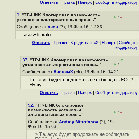
Ответить
|
Правка
|
Наверх
|
Cообщить модератору
9.
"TP-LINK блокировал возможность
+
–
/
установки альтернативных прош..."
Сообщение от
анон
(?), 19-Фев-16, 12:36
asus+tomato
Ответить
|
Правка
|
К родителю #2
|
Наверх
|
Cообщить
модератору
37.
"TP-LINK блокировал возможность
+2
+
–
установки альтернативных прош..."
/
Сообщение от
АнонимХ
(ok), 19-Фев-16, 14:21
Т.е. асус будет продолжать не соблюдать FCC?
Ну ну
Ответить
|
Правка
|
Наверх
|
Cообщить модератору
52.
"TP-LINK блокировал
+1
возможность установки
+
–
/
альтернативных прош..."
Сообщение от
Andrey Mitrofanov
(?), 19-
Фев-16, 15:03
> Т.е. асус будет продолжать не соблюдать