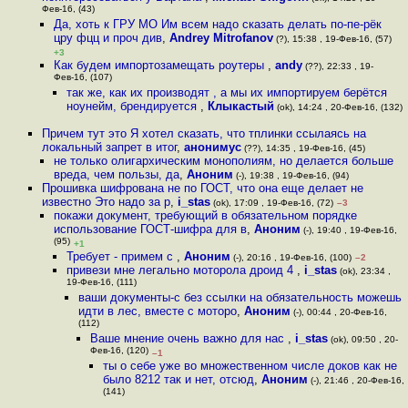
Фев-16, (43)
Да, хоть к ГРУ МО Им всем надо сказать делать по-пе-рёк
цру фцц и проч див
,
Andrey Mitrofanov
(?), 15:38 , 19-Фев-16, (57)
+3
Как будем импортозамещать роутеры
,
andy
(??), 22:33 , 19-
Фев-16, (107)
так же, как их производят , а мы их импортируем берётся
ноунейм, брендируется
,
Клыкастый
(ok), 14:24 , 20-Фев-16, (132)
Причем тут это Я хотел сказать, что тплинки ссылаясь на
локальный запрет в итог
,
анонимус
(??), 14:35 , 19-Фев-16, (45)
не только олигархическим монополиям, но делается больше
вреда, чем пользы, да
,
Аноним
(-), 19:38 , 19-Фев-16, (94)
Прошивка шифрована не по ГОСТ, что она еще делает не
известно Это надо за р
,
i_stas
(ok), 17:09 , 19-Фев-16, (72)
–3
покажи документ, требующий в обязательном порядке
использование ГОСТ-шифра для в
,
Аноним
(-), 19:40 , 19-Фев-16,
(95)
+1
Требует - примем с
,
Аноним
(-), 20:16 , 19-Фев-16, (100)
–2
привези мне легально моторола дроид 4
,
i_stas
(ok), 23:34 ,
19-Фев-16, (111)
ваши документы-с без ссылки на обязательность можешь
идти в лес, вместе с моторо
,
Аноним
(-), 00:44 , 20-Фев-16,
(112)
Ваше мнение очень важно для нас
,
i_stas
(ok), 09:50 , 20-
Фев-16, (120)
–1
ты о себе уже во множественном числе доков как не
было 8212 так и нет, отсюд
,
Аноним
(-), 21:46 , 20-Фев-16,
(141)