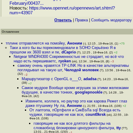
February/00437...
Новость:
https://www.opennet.ru/opennews/art.shtml?
num=43907
Ответить
|
Правка
|
Cообщить модератору
Оглавление
тплинк отправляется на помойку
,
Аноним
(-), 12:15 , 19-Фев-16, (1)
+75
Таки а кого бы вы порекомендовали в SOHO Серьёзно Я в
прошлом их 3600 взял и пе
,
dCaprio
(?), 12:25 , 19-Фев-16, (2)
+2
Netgear WNDR4300 Современностью не страдает, но всё что
надо есть перешиваетс
,
ryoken
(ok), 12:34 , 19-Фев-16, (8)
–3
самому очень нравятся TP-LINK Но в качестве альтернативы
поглядывал на такую шт
,
Челодой моловек
(?), 13:56 , 19-Фев-16,
(32)
–2
Маршрутизатор с OpenGL o___O
,
adadsa
(?), 14:23 , 19-Фев-16,
(38)
+7
Самое мудрое Вообще кроме игрушек за этими железками
будущее, в качестве тонких
,
googlepnookle
(?), 14:28 , 19-
Фев-16, (42)
Извините, коллега, но раутер это как карова Режет глаз
даже птушнику Ну ла
,
Аноним
(-), 21:55 , 19-Фев-16, (106)
+2
От лаптопа, пОртфеля и СикВэЛа sql Всегда есть
чудики, говорящие не как все
,
count0krsk
(ok), 22:55 , 19-
Фев-16, (108)
говорящие не как все длятого фильтры на
словаобход блокировки цензурного фильтра
,
tty
(??),
13:01 , 21-Фев-16, (150)
–1