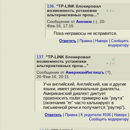
136.
"TP-LINK блокировал
возможность установки
+
–
/
альтернативных прош..."
Сообщение от
Аноним
(-), 20-
Фев-16, 17:15
Пока неграмосы не исправятся.
Ответить
|
Правка
|
Наверх
|
Cообщить
модератору
137.
"TP-LINK блокировал
+1
возможность установки
+
–
/
альтернативных прош..."
Сообщение от
АмериканИнглишъ
(?),
20-Фев-16, 20:11
Учи английский. Английский, как и другие
языки, имеет региональные диалекты.
Американский диалект диктует
произносить router примерно как "раута"
(окончания "er" часто калькируют в
письменной речи и получается "раутер").
Ответить
|
Правка
|
К родителю #106
|
Наверх
|
Cообщить модератору