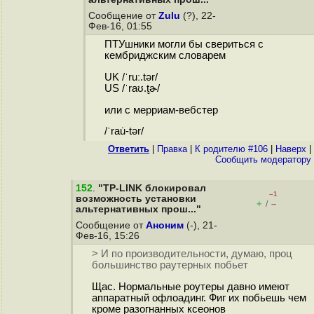
Сообщение от
Zulu
(?), 22-
Фев-16, 01:55
ПТУшники могли бы свериться с
кембриджским словарем
UK /ˈruː.tər/
US /ˈraʊ.t̬ɚ/
или с мерриам-вебстер
/ˈrau̇-tər/
Ответить
|
Правка
|
К родителю #106
|
Наверх
|
Cообщить модератору
152
.
"TP-LINK блокировал
–1
возможность установки
+
–
/
альтернативных прош..."
Сообщение от
Аноним
(-), 21-
Фев-16, 15:26
> И по производительности, думаю, проц
большинство раутерных побьет
Щас. Нормальные роутеры давно имеют
аппаратный офлоадинг. Фиг их побьешь чем
кроме разогнанных ксеонов