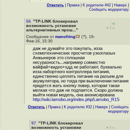
Ответить
|
Правка
|
К родителю #42
|
Наверх
|
Cообщить модератору
56.
"TP-LINK блокировал
+3
возможность установки
+
–
/
альтернативных прош..."
Сообщение от
manofring
(?), 19-
Фев-16, 15:30
даж не думайте это покупать, изза
схемотехнических просчетов узкоглазых
Анжынеров это сплошная
несуразность...например совместно
вайфай+видео+хдд не работают, буквально
изза набортного контроллера питания,
единственно цеплять питание на разъем для
акумулятора, но тогда при выключении питания
придется жать кнопку повер, которая такая
мелкая что даж не подпаятся. Скоро должна
выйти новая модель, она анонисирована
http://wiki.lamobo.org/index.php/Lamobo_R1S
Ответить
|
Правка
|
К родителю #32
|
Наверх
|
Cообщить
модератору
97.
"TP-LINK блокировал
возможность установки
+
–
/