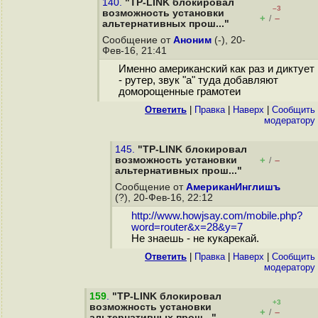
140.
"TP-LINK блокировал
–3
возможность установки
+
–
/
альтернативных прош..."
Сообщение от
Аноним
(-), 20-
Фев-16, 21:41
Именно американский как раз и диктует
- рутер, звук "а" туда добавляют
доморощенные грамотеи
Ответить
|
Правка
|
Наверх
|
Cообщить
модератору
145.
"TP-LINK блокировал
возможность установки
+
–
/
альтернативных прош..."
Сообщение от
АмериканИнглишъ
(?), 20-Фев-16, 22:12
http://www.howjsay.com/mobile.php?
word=router&x=28&y=7
Не знаешь - не кукарекай.
Ответить
|
Правка
|
Наверх
|
Cообщить
модератору
159
.
"TP-LINK блокировал
+3
возможность установки
+
–
/
альтернативных прош..."