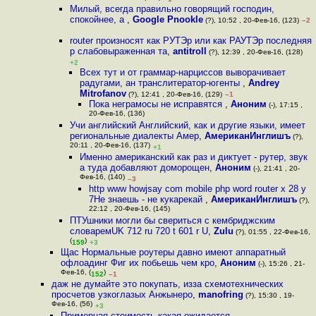
Милый, всегда правильно говорящий господин,
спокойнее, а
,
Google Pnookle
(?), 10:52 , 20-Фев-16, (123)
–2
rоuter произносят как РУТЭр или как РАУТЭр последняя
р слабовыраженная та
,
antitroll
(?), 12:39 , 20-Фев-16, (128)
+2
Всех тут и от граммар-нарциссов выворачивает
радугами, ан транслитератор-югенты
,
Andrey
Mitrofanov
(?), 12:41 , 20-Фев-16, (129)
–1
Пока неграмосы не исправятся
,
Аноним
(-), 17:15 ,
20-Фев-16, (136)
Учи английский Английский, как и другие языки, имеет
региональные диалекты Амер
,
АмериканИнглишъ
(?),
20:11 , 20-Фев-16, (137)
+1
Именно американский как раз и диктует - рутер, звук
а туда добавляют доморощен
,
Аноним
(-), 21:41 , 20-
Фев-16, (140)
–3
http www howjsay com mobile php word router x 28 y
7Не знаешь - не кукарекай
,
АмериканИнглишъ
(?),
22:12 , 20-Фев-16, (145)
ПТУшники могли бы свериться с кембриджским
словаремUK 712 ru 720 t 601 r U
,
Zulu
(?), 01:55 , 22-Фев-16,
(
)
159
+3
Щас Нормальные роутеры давно имеют аппаратный
офлоадинг Фиг их побьешь чем кро
,
Аноним
(-), 15:26 , 21-
Фев-16, (
)
152
–1
даж не думайте это покупать, изза схемотехнических
просчетов узкоглазых Анжынеро
,
manofring
(?), 15:30 , 19-
Фев-16, (56)
+3
Примерная стоимость какая ожидается
,