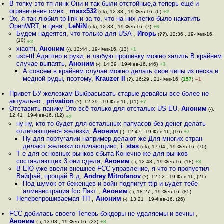
В топку это тп-линк Они и так были отстойные,а теперь ещё и
ограничения смех
,
maxx532
(ok), 12:33 , 19-Фев-16, (6)
+2
Эх, я так любил tp-link и за то, что на них легко было накатить
OpenWRT, и цена
,
LeNiN
(ok), 12:33 , 19-Фев-16, (7)
+6
Будем надеятся, что только для USA
,
Игорь
(??), 12:36 , 19-Фев-16,
(10)
+2
xiaomi
,
Аноним
(-), 12:44 , 19-Фев-16, (13)
+1
usb-ttl Адаптер в руки, и любую прошивку можно залить В крайнем
случае выпаять
,
Аноним
(-), 14:39 , 19-Фев-16, (46)
+3
А совсем в крайнем случае можно делать свои чипы из песка и
медной руды, поэтому
,
Krauzer II
(?), 16:29 , 21-Фев-16, (
157
)
–1
Привет БУ железкам Выбрасывать старые девайсы все более не
актуально
,
privation
(?), 12:39 , 19-Фев-16, (11)
+7
Отставить панику Это всё только для отсталых US EU
,
Аноним
(-),
12:41 , 19-Фев-16, (12)
+2
ну-ну, кто-то будет для остальных папуасов без денег делать
отличающиеся железки
,
Аноним
(-), 12:47 , 19-Фев-16, (16)
+7
Ну для португалии например делают же Для многих стран
делают железки отличающиес
,
i_stas
(ok), 17:04 , 19-Фев-16, (70)
Т е для основных рынков сбыта Конечно же для рынков
составляющих 3 они сдела
,
Аноним
(-), 12:48 , 19-Фев-16, (18)
+3
В ЕЮ уже ввели внешнее FCC-управление, я что-то пропустил
Вайфай, прощай В д
,
Andrey Mitrofanov
(?), 12:52 , 19-Фев-16, (21)
Под шумок от беженцев и войн подпигут ttip и ьудет тебе
алминистрация fcc Пакт
,
Аноним
(-), 18:27 , 19-Фев-16, (85)
Неперепрошиваемая ТП
,
Аноним
(-), 13:21 , 19-Фев-16, (26)
FCC добилась своего Теперь бэкдоры не удаляемы и вечны
,
Аноним
(-), 13:03 , 19-Фев-16, (23)
+8