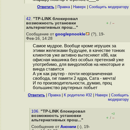
Ответить
|
Правка
|
Наверх
|
Cообщить модератору
42.
"TP-LINK блокировал
возможность установки
+
–
/
альтернативных прош..."
Сообщение от
googlepnookle
(?), 19-
Фев-16, 14:28
Самое мудрое. Вообще кроме игрушек за
этими железками будущее, в качестве тонких
клиентов уже активно вытесняют x86, как
офисная машинка без особых претензий уже
употребимо, для виндолюбов на некоторые и
винда ставится
А уж как раутер - почти неорганиченная
свобода, гиг памяти 2 ядра, Сата - мечта!
И по производительности, думаю, проц
большинство раутерных побьет
Ответить
|
Правка
|
К родителю #32
|
Наверх
|
Cообщить
модератору
106.
"TP-LINK блокировал
+2
возможность установки
+
–
/
альтернативных прош..."
Сообщение от
Аноним
(-), 19-