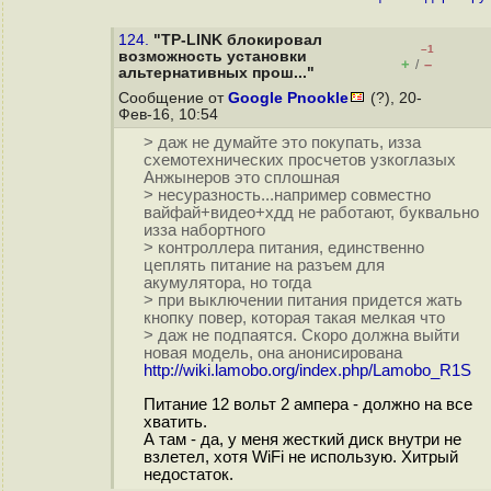
124.
"TP-LINK блокировал
–1
возможность установки
+
–
/
альтернативных прош..."
Сообщение от
Google Pnookle
(?), 20-
Фев-16, 10:54
> даж не думайте это покупать, изза
схемотехнических просчетов узкоглазых
Анжынеров это сплошная
> несуразность...например совместно
вайфай+видео+хдд не работают, буквально
изза набортного
> контроллера питания, единственно
цеплять питание на разъем для
акумулятора, но тогда
> при выключении питания придется жать
кнопку повер, которая такая мелкая что
> даж не подпаятся. Скоро должна выйти
новая модель, она анонисирована
http://wiki.lamobo.org/index.php/Lamobo_R1S
Питание 12 вольт 2 ампера - должно на все
хватить.
А там - да, у меня жесткий диск внутри не
взлетел, хотя WiFi не использую. Хитрый
недостаток.