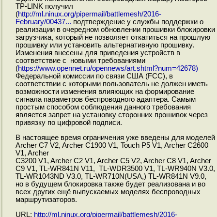
TP-LINK получил
(
http://ml.ninux.org/pipermail/battlemesh/2016-
February/00437...
подтверждение у службы поддержки о
реализации в очередном обновлении прошивки блокировки
загрузчика, который не позволяет откатиться на прошлую
прошивку или установить альтернативную прошивку.
Изменения внесены для приведения устройств в
соответствие с новыми требованиями
(
https://www.opennet.ru/opennews/art.shtml?num=42678)
Федеральной комиссии по связи США (FCC), в
соответствии с которыми пользователь не должен иметь
возможности изменения влияющих на формирование
сигнала параметров беспроводного адаптера. Самым
простым способом соблюдения данного требования
является запрет на установку сторонних прошивок через
привязку по цифровой подписи.
В настоящее время ограничения уже введены для моделей
Archer C7 V2, Archer C1900 V1, Touch P5 V1, Archer C2600
V1, Archer
C3200 V1, Archer C2 V1, Archer C5 V2, Archer C8 V1, Archer
C9 V1, TL-WR841N V11, TL-WDR3500 V1, TL-WR940N V3.0,
TL-WR1043ND V3.0, TL-WR710N(USA,) TL-WR841N V9.0,
но в будущем блокировка также будет реализована и во
всех других ещё выпускаемых моделях беспроводных
маршрутизаторов.
URL:
http://ml.ninux.org/pipermail/battlemesh/2016-