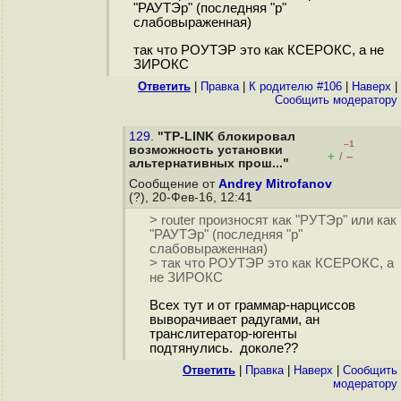
"РАУТЭр" (последняя "р"
слабовыраженная)
так что РОУТЭР это как КСЕРОКС, а не
ЗИРОКС
Ответить
|
Правка
|
К родителю #106
|
Наверх
|
Cообщить модератору
129.
"TP-LINK блокировал
–1
возможность установки
+
–
/
альтернативных прош..."
Сообщение от
Andrey Mitrofanov
(?), 20-Фев-16, 12:41
> rоuter произносят как "РУТЭр" или как
"РАУТЭр" (последняя "р"
слабовыраженная)
> так что РОУТЭР это как КСЕРОКС, а
не ЗИРОКС
Всех тут и от граммар-нарциссов
выворачивает радугами, ан
транслитератор-югенты
подтянулись. доколе??
Ответить
|
Правка
|
Наверх
|
Cообщить
модератору