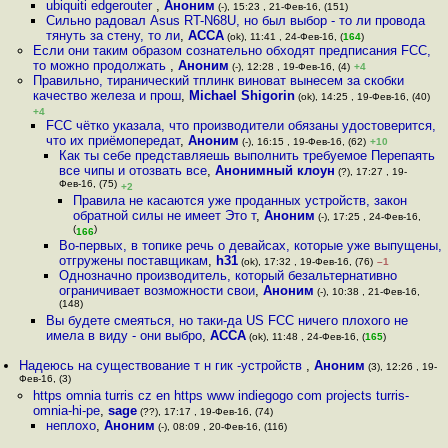
ubiquiti edgerouter
,
Аноним
(-), 15:23 , 21-Фев-16, (151)
Сильно радовал Asus RT-N68U, но был выбор - то ли провода
тянуть за стену, то ли
,
ACCA
(ok), 11:41 , 24-Фев-16, (
164
)
Если они таким образом сознательно обходят предписания FCC,
то можно продолжать
,
Аноним
(-), 12:28 , 19-Фев-16, (4)
+4
Правильно, тиранический тплинк виноват вынесем за скобки
качество железа и прош
,
Michael Shigorin
(ok), 14:25 , 19-Фев-16, (40)
+4
FCC чётко указала, что производители обязаны удостоверится,
что их приёмопередат
,
Аноним
(-), 16:15 , 19-Фев-16, (62)
+10
Как ты себе представляешь выполнить требуемое Перепаять
все чипы и отозвать все
,
Анонимный клоун
(?), 17:27 , 19-
Фев-16, (75)
+2
Правила не касаются уже проданных устройств, закон
обратной силы не имеет Это т
,
Аноним
(-), 17:25 , 24-Фев-16,
(
)
166
Во-первых, в топике речь о девайсах, которые уже выпущены,
отгружены поставщикам
,
h31
(ok), 17:32 , 19-Фев-16, (76)
–1
Однозначно производитель, который безальтернативно
ограничивает возможности свои
,
Аноним
(-), 10:38 , 21-Фев-16,
(148)
Вы будете смеяться, но таки-да US FCC ничего плохого не
имела в виду - они выбро
,
ACCA
(ok), 11:48 , 24-Фев-16, (
165
)
Надеюсь на существование т н гик -устройств
,
Аноним
(3), 12:26 , 19-
Фев-16, (3)
https omnia turris cz en https www indiegogo com projects turris-
omnia-hi-pe
,
sage
(??), 17:17 , 19-Фев-16, (74)
неплохо
,
Аноним
(-), 08:09 , 20-Фев-16, (116)