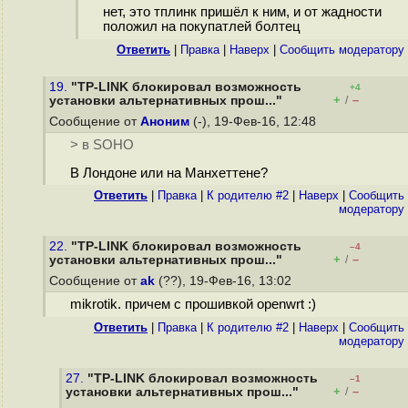
нет, это тплинк пришёл к ним, и от жадности
положил на покупатлей болтец
Ответить
|
Правка
|
Наверх
|
Cообщить модератору
19.
"TP-LINK блокировал возможность
+4
+
–
установки альтернативных прош..."
/
Сообщение от
Аноним
(-), 19-Фев-16, 12:48
> в SOHO
В Лондоне или на Манхеттене?
Ответить
|
Правка
|
К родителю #2
|
Наверх
|
Cообщить
модератору
22.
"TP-LINK блокировал возможность
–4
+
–
установки альтернативных прош..."
/
Сообщение от
ak
(??), 19-Фев-16, 13:02
mikrotik. причем с прошивкой openwrt :)
Ответить
|
Правка
|
К родителю #2
|
Наверх
|
Cообщить
модератору
27.
"TP-LINK блокировал возможность
–1
+
–
установки альтернативных прош..."
/