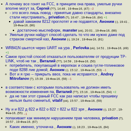
А почему все гонят на FCC, в принципе она права, умелые ручки
вполне могут за
,
Сергей
(??), 14:46 , 19-Фев-16, (47)
–2
- это всего лишь повод - принятые давно стандарты, внезапно
стали неустраивать,
,
privation
(?), 16:47 , 19-Фев-16, (64)
+1
давай замажем 8212 проглотят и не подавятся
,
Аноним
(-), 19:41 ,
19-Фев-16, (96)
достаточно мыслеформ
,
manster
(ok), 20:01 , 19-Фев-16, (98)
Умелые ручки найдут способ сделать то что им нужно даже под
страхом смертной каз
,
Аноним
(-), 19:24 , 19-Фев-16, (91)
WR841N шьется через UART на ура
,
Perlovka
(ok), 14:51 , 19-Фев-16, (49)
+1
Самое простой способ отказаться пользователям от продукции TP-
LINK, чтоб не так
,
Виталий
(??), 14:59 , 19-Фев-16, (50)
потребитель, покупающий в европках и сошеа гугле-тплинковое
поде 8288 лие домой
,
Аноним
(-), 15:12 , 19-Фев-16, (53)
–1
Вот и я грю -- прикрыть ввоз, пока не исправятся
,
Andrey
Mitrofanov
(?), 15:39 , 19-Фев-16, (58)
–1
в соответствии с которыми пользователь не должен иметь
возможности изменения па
,
Виталий
(??), 15:16 , 19-Фев-16, (54)
+2
да не там этот сраный FCC как раз написал чтобы прошивку
нельзя было сменитьб
,
vitalif
(ok), 15:57 , 19-Фев-16, (59)
Ну и и 822 д 822 и 822 о 822 т 822 ы 822 зря
,
Аноним
(-), 15:27 , 19-
Фев-16, (55)
–1
попахивает как минимум нарушением прав человека
,
privation
(?),
16:57 , 19-Фев-16, (67)
Каких именно, уточни-ка
,
Аноним
(-), 18:23 , 19-Фев-16, (84)