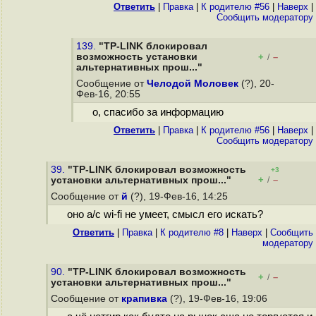
Ответить
|
Правка
|
К родителю #56
|
Наверх
|
Cообщить модератору
139.
"TP-LINK блокировал
возможность установки
+
–
/
альтернативных прош..."
Сообщение от
Челодой Моловек
(?), 20-
Фев-16, 20:55
о, спасибо за информацию
Ответить
|
Правка
|
К родителю #56
|
Наверх
|
Cообщить модератору
39.
"TP-LINK блокировал возможность
+3
+
–
установки альтернативных прош..."
/
Сообщение от
й
(?), 19-Фев-16, 14:25
оно a/c wi-fi не умеет, смысл его искать?
Ответить
|
Правка
|
К родителю #8
|
Наверх
|
Cообщить
модератору
90.
"TP-LINK блокировал возможность
+
–
/
установки альтернативных прош..."
Сообщение от
крапивка
(?), 19-Фев-16, 19:06