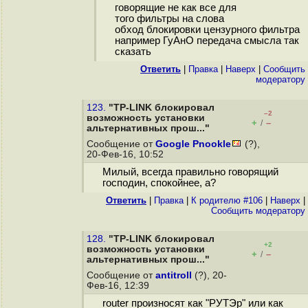
говорящие не как все для
того фильтры на слова
обход блокировки цензурного фильтра
например ГуАнО передача смысла так
сказать
Ответить
|
Правка
|
Наверх
|
Cообщить
модератору
123.
"TP-LINK блокировал
–2
возможность установки
+
–
/
альтернативных прош..."
Сообщение от
Google Pnookle
(?),
20-Фев-16, 10:52
Милый, всегда правильно говорящий
господин, спокойнее, а?
Ответить
|
Правка
|
К родителю #106
|
Наверх
|
Cообщить модератору
128.
"TP-LINK блокировал
+2
возможность установки
+
–
/
альтернативных прош..."
Сообщение от
antitroll
(?), 20-
Фев-16, 12:39
rоuter произносят как "РУТЭр" или как