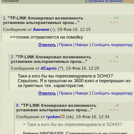
Сообщения
[
Сортировка по времени
|
RSS
]
1.
"TP-LINK блокировал возможность
+75
+
–
установки альтернативных прош..."
/
Сообщение от
Аноним
(-), 19-Фев-16, 12:15
=>тплинк отправляется на помойку
Ответить
|
Правка
|
Наверх
|
Cообщить модератору
2.
"TP-LINK блокировал возможность
+2
+
–
установки альтернативных прош..."
/
Сообщение от
dCaprio
(?), 19-Фев-16, 12:25
Таки а кого бы вы порекомендовали в SOHO?
Серьёзно. Я в прошлом их 3600 взял и перепрошил из-
за приятных тех. характеристик.
Ответить
|
Правка
|
Наверх
|
Cообщить модератору
8.
"TP-LINK блокировал возможность
–3
+
–
установки альтернативных прош..."
/
Сообщение от
ryoken
(ok), 19-Фев-16, 12:34
> Таки а кого бы вы порекомендовали в SOHO?
Netgear WNDR4300. Современностью не страдает,