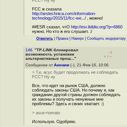
FCC? Ну ну
FCC ж сказала
http://arstechnica.com/information-
technology/2015/11/fcc-we...
/ , можно!
##ESR сказал, чтО
http://esr.ibiblio.org/?p=6860
нужно. Но кто ж его слушает. :/
Ответить
|
Правка
|
Наверх
|
Cообщить модератору
146.
"TP-LINK блокировал
–1
возможность установки
+
–
/
альтернативных прош..."
Сообщение от
Аноним
(-), 21-Фев-16, 10:06
> Т.е. асус будет продолжать не соблюдать
FCC? Ну ну
Все, что идет на рынок США, должно
соблюдать законы США. Но почему я, как
гражданин другой страны должен соблюдать
их законы и получать ненужные мне
проблемы? Здесь и своих хватает. :)
> asus+tomato
Использую. Одобряю.