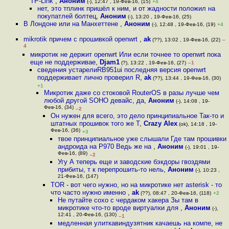
TP-Link
,
Аноним
(-), 12:47 , 19-Фев-16, (15)
+4
нет, это тплинк пришёл к ним, и от жадности положил на
покупатлей болтец
,
Аноним
(-), 13:20 , 19-Фев-16, (25)
В Лондоне или на Манхеттене
,
Аноним
(-), 12:48 , 19-Фев-16, (19)
+4
mikrotik причем с прошивкой openwrt
,
ak
(??), 13:02 , 19-Фев-16, (22)
–
4
микротик не держит openwrt Или если точнее то openwrt пока
еще не поддерживае
,
Djam1
(?), 13:22 , 19-Фев-16, (27)
–1
сведения устарелиRB951ui последняя версия openwrt
поддерживает лично проверил R
,
ak
(??), 13:44 , 19-Фев-16, (30)
+1
Микротик даже со стоковой RouterOS в разы лучше чем
любой другой SOHO девайс, да
,
Аноним
(-), 14:08 , 19-
Фев-16, (34)
–2
Он нужен для всего, это дело принципиальное Так-то и
штатных прошивок того же T
,
Crazy Alex
(ok), 14:18 , 19-
Фев-16, (36)
+3
твое принципиальное уже слышали Где там прошивки
андроида на P970 Ведь же на
,
Аноним
(-), 19:01 , 19-
Фев-16, (89)
–2
Угу А теперь еще и заводские бэкдоры гвоздями
прибиты, т к перепрошить-то нель
,
Аноним
(-), 10:23 ,
21-Фев-16, (147)
TOR - вот чего нужно, но на микротике нет asterisk - то
что часто нужно именно
,
ak
(??), 08:47 , 20-Фев-16, (118)
+2
Не путайте сохо с чердаком хакера Зы там в
микротике что-то вроде виртуалки для
,
Аноним
(-),
12:41 , 20-Фев-16, (130)
–1
медленная улиткавиндузятник качаешь на компе, не