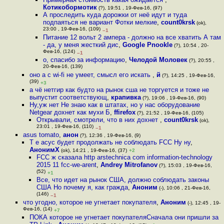
Котикобормотик
(?), 19:51 , 19-Фев-16, (97)
А проследить куда дорожки от неё идут и туда
подпаяться не вариант Фотки мелкие
,
count0krsk
(ok),
23:00 , 19-Фев-16, (109)
–1
Питание 12 вольт 2 ампера - должно на все хватить А там
- да, у меня жесткий дис
,
Google Pnookle
(?), 10:54 , 20-
Фев-16, (124)
–1
о, спасибо за информацию
,
Челодой Моловек
(?), 20:55 ,
20-Фев-16, (139)
оно a c wi-fi не умеет, смысл его искать
,
й
(?), 14:25 , 19-Фев-16,
(39)
+3
а чё нетгир как будто на рынок сша не торгуется и тоже не
выпустит соответствующ
,
крапивка
(?), 19:06 , 19-Фев-16, (90)
Ну,уж нет Не знаю как в штатах, но у нас оборудование
Netgear дохнет как мухи Б
,
ffirefox
(?), 21:52 , 19-Фев-16, (105)
Открывали, смотрели, что в них дохнет
,
count0krsk
(ok),
23:01 , 19-Фев-16, (110)
–1
asus tomato
,
анон
(?), 12:36 , 19-Фев-16, (9)
Т е асус будет продолжать не соблюдать FCC Ну ну
,
АнонимХ
(ok), 14:21 , 19-Фев-16, (37)
+2
FCC ж сказала http arstechnica com information-technology
2015 11 fcc-we-arent
,
Andrey Mitrofanov
(?), 15:03 , 19-Фев-16,
(52)
+1
Все, что идет на рынок США, должно соблюдать законы
США Но почему я, как гражда
,
Аноним
(-), 10:06 , 21-Фев-16,
(146)
–1
что угодно, которое не угнетает покупателя
,
Аноним
(-), 12:45 , 19-
Фев-16, (14)
+7
ПОКА которое не угнетает покупателяСначала они пришли за