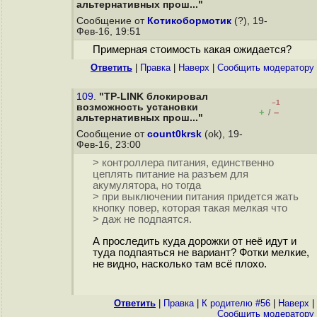
альтернативных прош..."
Сообщение от
Котикобормотик
(?), 19-
Фев-16, 19:51
Примерная стоимость какая ожидается?
Ответить
|
Правка
|
Наверх
|
Cообщить модератору
109.
"TP-LINK блокировал
–1
возможность установки
+
–
/
альтернативных прош..."
Сообщение от
count0krsk
(ok), 19-
Фев-16, 23:00
> контроллера питания, единственно
цеплять питание на разъем для
акумулятора, но тогда
> при выключении питания придется жать
кнопку повер, которая такая мелкая что
> даж не подпаятся.
А проследить куда дорожки от неё идут и
туда подпаяться не вариант? Фотки мелкие,
не видно, насколько там всё плохо.
Ответить
|
Правка
|
К родителю #56
|
Наверх
|
Cообщить модератору