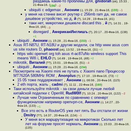
раздаешь какие-то проблемы для
,
gnidorah
(ok), 15:33 ,
21-Фев-16, (
)
156
–2
ubiquiti с edgemax
,
Аноним
(-), 15:29 , 21-Фев-16, (
155
)
–1
у меня на стенке висит роутер с 256mb ram да, не самое
дешёвое устройство, но д
,
й
(?), 14:28 , 19-Фев-16, (41)
таки нет, микротики дешевле discard this
,
й
(?), 14:31 , 19-
Фев-16, (44)
–3
disregard
,
АмериканИнглишъ
(?), 20:17 , 20-Фев-16, (138)
+1
ubiquiti
,
Аноним
(-), 15:28 , 21-Фев-16, (
153
)
–1
Asus RT-N87U, RT-N18U и другие модели, см http www asus com
us site routers D
,
phaoost
(ok), 13:52 , 19-Фев-16, (31)
+3
https wiki openwrt org toh asus rt-ac87uNo wireless support This
means Wifi i
,
EHLO
(?), 14:49 , 19-Фев-16, (48)
+2
mikrotik
,
Виталий
(??), 15:01 , 19-Фев-16, (51)
–4
ubiquiti
,
Аноним
(-), 15:28 , 21-Фев-16, (
154
)
Посмотрите на Xiaomi mini не путать с Xiaomi nano Процессор
MT7620A 580MHz ROM
,
Anonplus
(?), 17:10 , 19-Фев-16, (73)
+2
15 05 тоже поддерживает
,
Аноним
(-), 08:06 , 20-Фев-16, (115)
2 eth порта, жаль
,
cadmi
(?), 11:11 , 22-Фев-16, (
160
)
Таки используйте mikrotik - за свои деньги лучше любой
китайской поделки с OpenW
,
RudW0lf
(?), 10:24 , 20-Фев-16, (122)
–2
Лучше чем Ограниченным по сравнению с опенврт
функционалом например openvpn-се
,
Аноним
(-), 14:27 , 20-
Фев-16, (133)
+1
Все это есть в RouterOS уже лет пять Вы отстали от жизни
,
Dmitry
(??), 14:37 , 20-Фев-16, (134)
–1
У меня вся маршрутизация на микротиках Сколько лет
лет на форуме просят нормаль
,
Аноним
(-), 15:03 , 20-Фев-16,
(135)