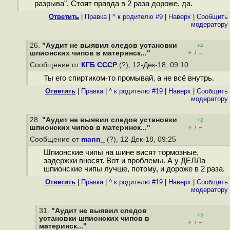
разрыва". Стоят правда в 2 раза дороже, да.
Ответить
|
Правка
|
^ к родителю #9
|
Наверх
|
Cообщить
модератору
26.
"Аудит не выявил следов установки
+4
+
–
шпионских чипов в материнск..."
/
Сообщение от
КГБ СССР
(?), 12-Дек-18, 09:10
Ты его спиртиком-то промывай, а не всё внутрь.
Ответить
|
Правка
|
^ к родителю #19
|
Наверх
|
Cообщить
модератору
28.
"Аудит не выявил следов установки
+2
+
–
шпионских чипов в материнск..."
/
Сообщение от
mann_
(?), 12-Дек-18, 09:25
Шпионские чипы на шине висят тормозные,
задержки вносят. Вот и проблемы. А у ДЕЛЛа
шпионские чипы лучше, потому, и дороже в 2 раза.
Ответить
|
Правка
|
^ к родителю #19
|
Наверх
|
Cообщить
модератору
31.
"Аудит не выявил следов
+3
установки шпионских чипов в
+
–
/
материнск..."