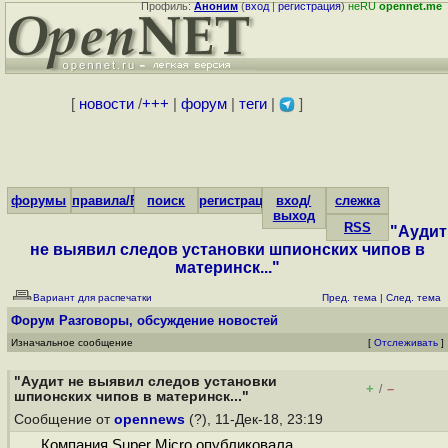
Профиль:
Аноним
(
вход
|
регистрация
)
неRU
opennet.me
[
новости
/
+++
|
форум
|
теги
|
]
форумы
правила/FAQ
поиск
регистрация
вход/
слежка
выход
RSS
"Аудит
не выявил следов установки шпионских чипов в
материнск..."
Вариант для распечатки
Пред. тема
|
След. тема
Форум
Разговоры, обсуждение новостей
Изначальное сообщение
[
Отслеживать
]
"Аудит не выявил следов установки
+
–
/
шпионских чипов в материнск..."
Сообщение от
opennews
(?), 11-Дек-18, 23:19
Компания Super Micro опубликовала