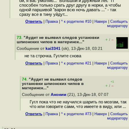
ой, я вас умоляю... "Большой и дружный лес" IT
способен только срать друг другу в норки, а чтобы
одной паршивой "варон всю ночь давать ..." - так
сразу все в тину уйдут...
Ответить
|
Правка
|
^ к родителю #10
|
Наверх
|
Cообщить
модератору
73
.
"Аудит не выявил следов установки
+
–
/
шпионских чипов в материнск..."
Сообщение от
kai3341
(ok), 13-Дек-18, 03:21
не та строчка. Гуглите снова
Ответить
|
Правка
|
^ к родителю #21
|
Наверх
|
Cообщить
модератору
74
.
"Аудит не выявил следов
+1
установки шпионских чипов в
+
–
/
материнск..."
Сообщение от
Аноним
(21), 13-Дек-18, 07:07
Гугл пока что не научился шарить по мозгам, так
что или говорите сами, что имеете в виду, или ...
Ответить
|
Правка
|
^ к родителю #73
|
Наверх
|
Cообщить
модератору