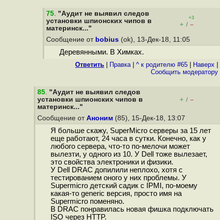
75
.
"Аудит не выявил следов
+3
установки шпионских чипов в
+
–
/
материнск..."
Сообщение от
bobius
(ok), 13-Дек-18, 11:05
Деревянными. В Химках.
Ответить
|
Правка
|
^ к родителю #65
|
Наверх
|
Cообщить модератору
85
.
"Аудит не выявил следов
установки шпионских чипов в
+
–
/
материнск..."
Сообщение от
Аноним
(85), 15-Дек-18, 13:07
Я больше скажу, SuperMicro серверы за 15 лет
еще работают, 24 часа в сутки. Конечно, как у
любого сервера, что-то по-мелочи может
вылезти, у одного из 10. У Dell тоже вылезает,
это свойства электроники и физики.
У Dell DRAC допилили неплохо, хотя с
тестированием оного у них проблемы. У
Supermicro детский садик с IPMI, по-моему
какая-то generic версия, просто имя на
Supermicro поменяно.
В DRAC понравилась новая фишка подключать
ISO через HTTP.