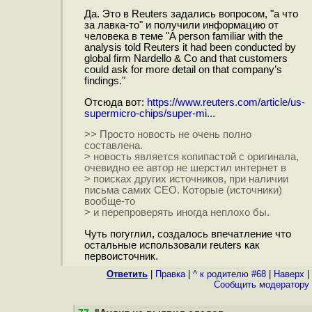
Да. Это в Reuters задались вопросом, "а что
за лавка-то" и получили информацию от
человека в теме "A person familiar with the
analysis told Reuters it had been conducted by
global firm Nardello & Co and that customers
could ask for more detail on that company’s
findings."
Отсюда вот:
https://www.reuters.com/article/us-
supermicro-chips/super-mi...
>> Просто новость не очень полно
составлена.
> новость является копипастой с оригинала,
очевидно ее автор не шерстил интернет в
> поисках других источников, при наличии
письма самих CEO. Которые (источники)
вообще-то
> и перепроверять иногда неплохо бы.
Чуть погуглил, создалось впечатление что
остальные использовали reuters как
первоисточник.
Ответить
|
Правка
|
^ к родителю #68
|
Наверх
|
Cообщить модератору