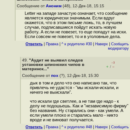
Сообщение от
Аноним
(48), 12-Дек-18, 15:15
Letter на западе зачастую означает, что сообщение
является юридически значимым. Если вдруг
окажется, что в этом письме ложь, то, в лучшем
случае, подписавшиеся пойдут искать новую
работу. А если не повезет, то еще попадут на иски.
Если совсем не повезет, то и в уголовные дела.
Ответить
|
Правка
|
^ к родителю #30
|
Наверх
|
Cообщить
модератору
49.
"Аудит не выявил следов
–3
установки шпионских чипов в
+
–
/
материнск..."
Сообщение от
пох
(?), 12-Дек-18, 15:30
дык в том и дело что оно написано так, что
привлечь не удастся - "мы искали-искали, и
ничего не выискали".
что искали где светлее, а не там где надо - к
делу не подошьешь. Как и "независимую фирму"
без названия. Ну старались они - как умели. А
если умели плохо и старались мало - никто
вроде и не виноват получается.
Ответить
|
Правка
|
^ к родителю #48
|
Наверх
|
Cообщить