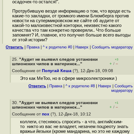
осадочек-то остался!".
Протрубившую везде информацию о том, что вроде есть
какие-то закладки, от громкого имени Блюмберга против
новости на супермикровском же сайте об аудите от
какой-то малоизвестной конторки, неизвестно какого
качества что там конкретно проверяли.. Что больше
запомнят? И, главное, кто получил больше всего выгоды
от этой истории?
Ответить
|
Правка
|
^ к родителю #0
|
Наверх
|
Cообщить модератору
25.
"Аудит не выявил следов установки
+3
+
–
шпионских чипов в материнск..."
/
Сообщение от
Попугай Кеша
(?), 12-Дек-18, 09:08
Это как MeToo, но в сфере микроэлектроники )
Ответить
|
Правка
|
^ к родителю #8
|
Наверх
|
Cообщить
модератору
30.
"Аудит не выявил следов установки
+1
+
–
шпионских чипов в материнск..."
/
Сообщение от
пох
(?), 12-Дек-18, 10:12
коллеги, стесняюсь спросить - а что, английским-
то никто из вас не владеет, незачем поцреоту знать
вражьи йезыки (кроме мандарина, но это не каждому