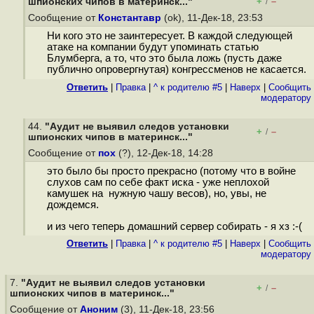
+
–
шпионских чипов в материнск..."
/
Сообщение от
Константавр
(ok), 11-Дек-18, 23:53
Ни кого это не заинтересует. В каждой следующей
атаке на компании будут упоминать статью
Блумберга, а то, что это была ложь (пусть даже
публично опровергнутая) конгрессменов не касается.
Ответить
|
Правка
|
^ к родителю #5
|
Наверх
|
Cообщить
модератору
44.
"Аудит не выявил следов установки
+
–
/
шпионских чипов в материнск..."
Сообщение от
пох
(?), 12-Дек-18, 14:28
это было бы просто прекрасно (потому что в войне
слухов сам по себе факт иска - уже неплохой
камушек на нужную чашу весов), но, увы, не
дождемся.
и из чего теперь домашний сервер собирать - я хз :-(
Ответить
|
Правка
|
^ к родителю #5
|
Наверх
|
Cообщить
модератору
7.
"Аудит не выявил следов установки
+
–
/
шпионских чипов в материнск..."
Сообщение от
Аноним
(3), 11-Дек-18, 23:56