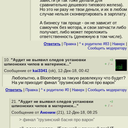
завести (и так тоже делали для
сравнительно дешевого типового железа).
Но это ни разу не твои деньги, и их в любом
случае нельзя сконвертировать в зарплату.
А бизнесу так проще - он не зависит от
самоучек без мотора, и свои запчасти либо
получает, либо может переложить
ответственность (денежную в том числе).
Ответить
|
Правка
|
^ к родителю #83
|
Наверх
|
Cообщить модератору
10.
"Аудит не выявил следов установки
+2
+
–
шпионских чипов в материнск..."
/
Сообщение от
kai3341
(ok), 12-Дек-18, 00:42
Любопытно, а Bloomberg за такую развлекуху что будет?
На ум приходит финал "грузинский басня про варон"
Ответить
|
Правка
|
^ к родителю #0
|
Наверх
|
Cообщить модератору
21.
"Аудит не выявил следов установки
+2
+
–
шпионских чипов в материнск..."
/
Сообщение от
Аноним
(21), 12-Дек-18, 08:25
> финал "грузинский басня про варон"