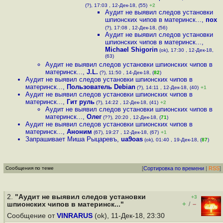
(?), 17:03 , 12-Дек-18, (55)
+2
Аудит не выявил следов установки
шпионских чипов в материнск...
,
пох
(?), 17:08 , 12-Дек-18, (56)
Аудит не выявил следов установки
шпионских чипов в материнск...
,
Michael Shigorin
(ok), 17:30 , 12-Дек-18,
(63)
Аудит не выявил следов установки шпионских чипов в
материнск...
,
J.L.
(?), 11:50 , 14-Дек-18, (
82
)
Аудит не выявил следов установки шпионских чипов в
материнск...
,
Пользователь Debian
(?), 14:11 , 12-Дек-18, (40)
+1
Аудит не выявил следов установки шпионских чипов в
материнск...
,
Гит руль
(?), 14:22 , 12-Дек-18, (41)
+2
Аудит не выявил следов установки шпионских чипов в
материнск...
,
Олег
(??), 20:20 , 12-Дек-18, (
71
)
Аудит не выявил следов установки шпионских чипов в
материнск...
,
Аноним
(67), 19:27 , 12-Дек-18, (67)
+1
Запрашивает Миша Рыцаревъ
,
ua9oas
(ok), 01:40 , 19-Дек-18, (
87
)
Сообщения по теме
[
Сортировка по времени
|
RSS
]
2.
"Аудит не выявил следов установки
+3
+
–
шпионских чипов в материнск..."
/
Сообщение от
VINRARUS
(ok), 11-Дек-18, 23:30