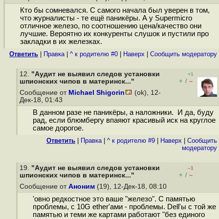
Кто бы сомневался. С самого начала был уверен в том,
что журналисты - те ещё паникёры. А у Supermicro
отличное железо, по соотношению цена/качество они
лучшие. Вероятно их конкуренты слушок и пустили про
закладки в их железках.
Ответить
|
Правка
|
^ к родителю #0
|
Наверх
|
Cообщить модератору
12.
"Аудит не выявил следов установки
+1
+
–
шпионских чипов в материнск..."
/
Сообщение от
Michael Shigorin
(ok), 12-
Дек-18, 01:43
В данном разе не паникёры, а наложники. И да, буду
рад, если блюмбергу впаяют красивый иск на круглое
самое дорогое.
Ответить
|
Правка
|
^ к родителю #9
|
Наверх
|
Cообщить
модератору
19.
"Аудит не выявил следов установки
–1
+
–
шпионских чипов в материнск..."
/
Сообщение от
Аноним
(19), 12-Дек-18, 08:10
'овно редкостное это ваше "железо". С памятью
проблемы, с 10G ether'ами - проблемы. Dell'ы с той же
памятью и теми же картами работают "без единого