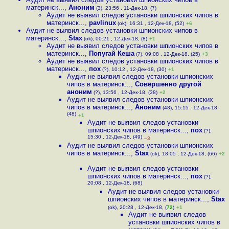
материнск...
,
Аноним
(3), 23:56 , 11-Дек-18, (7)
Аудит не выявил следов установки шпионских чипов в
материнск...
,
pavlinux
(ok), 16:31 , 12-Дек-18, (52)
+6
Аудит не выявил следов установки шпионских чипов в
материнск...
,
Stax
(ok), 00:21 , 12-Дек-18, (8)
+1
Аудит не выявил следов установки шпионских чипов в
материнск...
,
Попугай Кеша
(?), 09:08 , 12-Дек-18, (25)
+3
Аудит не выявил следов установки шпионских чипов в
материнск...
,
пох
(?), 10:12 , 12-Дек-18, (30)
+1
Аудит не выявил следов установки шпионских
чипов в материнск...
,
Совершенно другой
аноним
(?), 13:56 , 12-Дек-18, (38)
+2
Аудит не выявил следов установки шпионских
чипов в материнск...
,
Аноним
(48), 15:15 , 12-Дек-18,
(48)
+1
Аудит не выявил следов установки
шпионских чипов в материнск...
,
пох
(?),
15:30 , 12-Дек-18, (49)
–3
Аудит не выявил следов установки шпионских
чипов в материнск...
,
Stax
(ok), 18:05 , 12-Дек-18, (66)
+2
Аудит не выявил следов установки
шпионских чипов в материнск...
,
пох
(?),
20:08 , 12-Дек-18, (68)
Аудит не выявил следов установки
шпионских чипов в материнск...
,
Stax
(ok), 20:28 , 12-Дек-18, (
72
)
+1
Аудит не выявил следов
установки шпионских чипов в