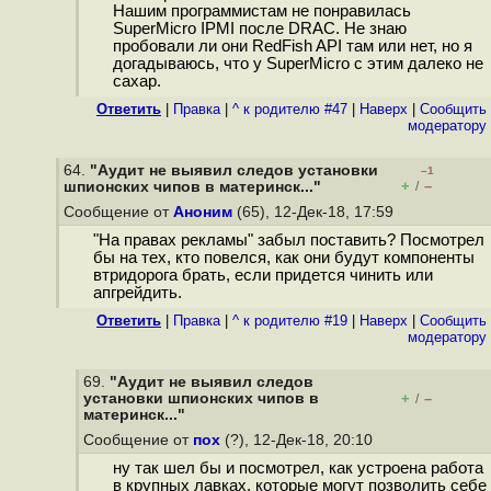
Нашим программистам не понравилась
SuperMicro IPMI после DRAC. Не знаю
пробовали ли они RedFish API там или нет, но я
догадываюсь, что у SuperMicro с этим далеко не
сахар.
Ответить
|
Правка
|
^ к родителю #47
|
Наверх
|
Cообщить
модератору
64.
"Аудит не выявил следов установки
–1
+
–
шпионских чипов в материнск..."
/
Сообщение от
Аноним
(65), 12-Дек-18, 17:59
"На правах рекламы" забыл поставить? Посмотрел
бы на тех, кто повелся, как они будут компоненты
втридорога брать, если придется чинить или
апгрейдить.
Ответить
|
Правка
|
^ к родителю #19
|
Наверх
|
Cообщить
модератору
69.
"Аудит не выявил следов
установки шпионских чипов в
+
–
/
материнск..."
Сообщение от
пох
(?), 12-Дек-18, 20:10
ну так шел бы и посмотрел, как устроена работа
в крупных лавках, которые могут позволить себе