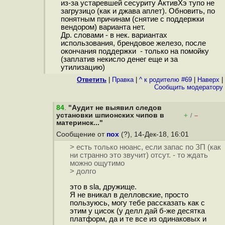
из-за устаревшей сесуриту АктивХэ тупо не
загрузицо (как и джава аплет). Обновить, по
понятным причинам (снятие с поддержки
вендором) варианта нет.
Др. словами - в нек. вариантах
использования, брендовое железо, после
окончания поддержки - только на помойку
(заплатив некисло денег еще и за
утилизацию)
Ответить
|
Правка
|
^ к родителю #69
|
Наверх
|
Cообщить модератору
84
.
"Аудит не выявил следов
установки шпионских чипов в
+
–
/
материнск..."
Сообщение от
пох
(?), 14-Дек-18, 16:01
> есть только нюанс, если запас по ЗП (как
ни странно это звучит) отсут. - то ждать
можно ощутимо
> долго
это в sla, дружище.
Я не вникал в делловские, просто
пользуюсь, могу тебе рассказать как с
этим у цисок (у делл дай б-же десятка
платформ, да и те все из одинаковых и