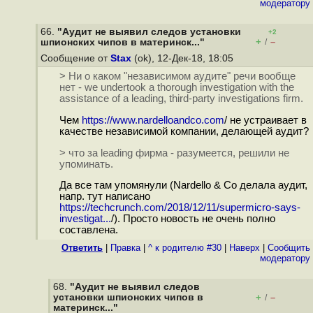
модератору
66.
"Аудит не выявил следов установки
+2
+
–
шпионских чипов в материнск..."
/
Сообщение от
Stax
(ok), 12-Дек-18, 18:05
> Ни о каком "независимом аудите" речи вообще
нет - we undertook a thorough investigation with the
assistance of a leading, third-party investigations firm.
Чем
https://www.nardelloandco.com
/ не устраивает в
качестве независимой компании, делающей аудит?
> что за leading фирма - разумеется, решили не
упоминать.
Да все там упомянули (Nardello & Co делала аудит,
напр. тут написано
https://techcrunch.com/2018/12/11/supermicro-says-
investigat...
/). Просто новость не очень полно
составлена.
Ответить
|
Правка
|
^ к родителю #30
|
Наверх
|
Cообщить
модератору
68.
"Аудит не выявил следов
установки шпионских чипов в
+
–
/
материнск..."