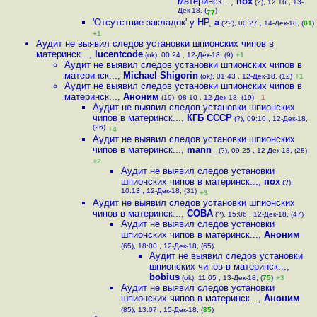
материнск...
,
пох
(?), 12:16 , 13-
Дек-18, (
)
77
'Отсутствие закладок' у HP
,
a
(??), 00:27 , 14-Дек-18, (
81
)
+1
Аудит не выявил следов установки шпионских чипов в
материнск...
,
lucentcode
(ok), 00:24 , 12-Дек-18, (9)
+1
Аудит не выявил следов установки шпионских чипов в
материнск...
,
Michael Shigorin
(ok), 01:43 , 12-Дек-18, (12)
+1
Аудит не выявил следов установки шпионских чипов в
материнск...
,
Аноним
(19), 08:10 , 12-Дек-18, (19)
–1
Аудит не выявил следов установки шпионских
чипов в материнск...
,
КГБ СССР
(?), 09:10 , 12-Дек-18,
(26)
+4
Аудит не выявил следов установки шпионских
чипов в материнск...
,
mann_
(?), 09:25 , 12-Дек-18, (28)
+2
Аудит не выявил следов установки
шпионских чипов в материнск...
,
пох
(?),
10:13 , 12-Дек-18, (31)
+3
Аудит не выявил следов установки шпионских
чипов в материнск...
,
COBA
(?), 15:06 , 12-Дек-18, (47)
Аудит не выявил следов установки
шпионских чипов в материнск...
,
Аноним
(65), 18:00 , 12-Дек-18, (65)
Аудит не выявил следов установки
шпионских чипов в материнск...
,
bobius
(ok), 11:05 , 13-Дек-18, (
75
)
+3
Аудит не выявил следов установки
шпионских чипов в материнск...
,
Аноним
(85), 13:07 , 15-Дек-18, (
85
)