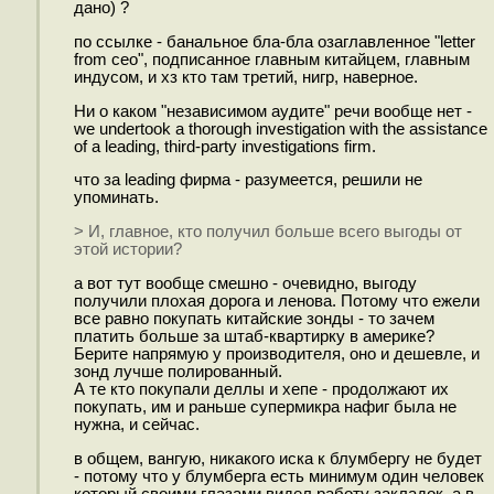
дано) ?
по ссылке - банальное бла-бла озаглавленное "letter
from ceo", подписанное главным китайцем, главным
индусом, и хз кто там третий, нигр, наверное.
Ни о каком "независимом аудите" речи вообще нет -
we undertook a thorough investigation with the assistance
of a leading, third-party investigations firm.
что за leading фирма - разумеется, решили не
упоминать.
> И, главное, кто получил больше всего выгоды от
этой истории?
а вот тут вообще смешно - очевидно, выгоду
получили плохая дорога и ленова. Потому что ежели
все равно покупать китайские зонды - то зачем
платить больше за штаб-квартирку в америке?
Берите напрямую у производителя, оно и дешевле, и
зонд лучше полированный.
А те кто покупали деллы и хепе - продолжают их
покупать, им и раньше супермикра нафиг была не
нужна, и сейчас.
в общем, вангую, никакого иска к блумбергу не будет
- потому что у блумберга есть минимум один человек
который своими глазами видел работу закладок, а в