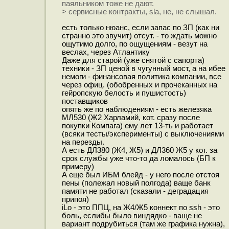
паяльником тоже не дают.
> сервисные контракты, sla, не, не слышал.
есть только нюанс, если запас по ЗП (как ни
странно это звучит) отсут. - то ждать можно
ощутимо долго, по ощущениям - везут на
веслах, через Атлантику
Даже для старой (уже снятой с сапорта)
техники - ЗП ценой в чугунный мост, а на ибее
немоги - финансовая политика компании, все
через офиц. (обобренных и прочеканных на
гейропскую белость и пушистость)
поставщиков
опять же по наблюдениям - есть железяка
МЛ530 (Ж2 Харламий, кот. сразу после
покупки Компага) ему лет 13-ть и работает
(всяки тесты/эксперименты) с выключениями
на перезды.
А есть ДЛ380 (Ж4, Ж5) и ДЛ360 Ж5 у кот. за
срок службы уже что-то да ломалось (БП к
примеру)
А еще был ИБМ блейд - у него после отстоя
пены (полежал новый полгода) ваще банк
памяти не работал (сказали - деградация
припоя)
iLo - это ППЦ, на Ж4/Ж5 коннект по ssh - это
боль, еслибы было виндядко - ваще не
вариант подрубиться (там же графика нужна),