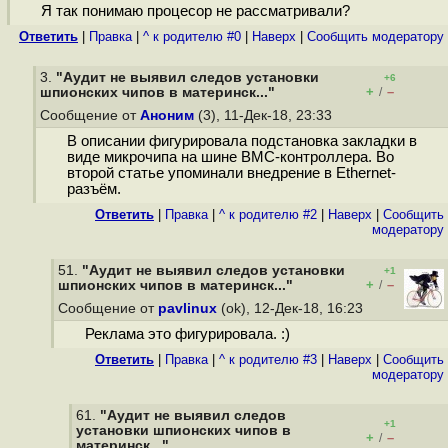
Я так понимаю процесор не рассматривали?
Ответить
|
Правка
|
^ к родителю #0
|
Наверх
|
Cообщить модератору
3.
"Аудит не выявил следов установки
+6
+
–
шпионских чипов в материнск..."
/
Сообщение от
Аноним
(3), 11-Дек-18, 23:33
В описании фигурировала подстановка закладки в
виде микрочипа на шине BMC-контроллера. Во
второй статье упоминали внедрение в Ethernet-
разъём.
Ответить
|
Правка
|
^ к родителю #2
|
Наверх
|
Cообщить
модератору
51.
"Аудит не выявил следов установки
+1
+
–
шпионских чипов в материнск..."
/
Сообщение от
pavlinux
(ok), 12-Дек-18, 16:23
Реклама это фигурировала. :)
Ответить
|
Правка
|
^ к родителю #3
|
Наверх
|
Cообщить
модератору
61.
"Аудит не выявил следов
+1
установки шпионских чипов в
+
–
/
материнск..."