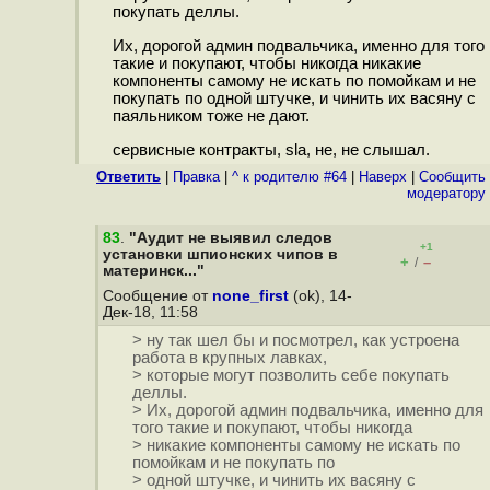
покупать деллы.
Их, дорогой админ подвальчика, именно для того
такие и покупают, чтобы никогда никакие
компоненты самому не искать по помойкам и не
покупать по одной штучке, и чинить их васяну с
паяльником тоже не дают.
сервисные контракты, sla, не, не слышал.
Ответить
|
Правка
|
^ к родителю #64
|
Наверх
|
Cообщить
модератору
83
.
"Аудит не выявил следов
+1
установки шпионских чипов в
+
–
/
материнск..."
Сообщение от
none_first
(ok), 14-
Дек-18, 11:58
> ну так шел бы и посмотрел, как устроена
работа в крупных лавках,
> которые могут позволить себе покупать
деллы.
> Их, дорогой админ подвальчика, именно для
того такие и покупают, чтобы никогда
> никакие компоненты самому не искать по
помойкам и не покупать по
> одной штучке, и чинить их васяну с