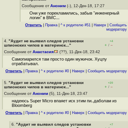
Сообщение от
Аноним
(-), 12-Дек-18, 17:27
Они уже порекламились, забыв "инженерный
логин" в BMC...
Ответить
|
Правка
|
^ к родителю #51
|
Наверх
|
Cообщить
модератору
4.
"Аудит не выявил следов установки
+4
+
–
шпионских чипов в материнск..."
/
Сообщение от
Анастасия
(??), 11-Дек-18, 23:42
Самопиарился там просто один мужичок. Хуцпу
отрабатывал.
Ответить
|
Правка
|
^ к родителю #0
|
Наверх
|
Cообщить модератору
5.
"Аудит не выявил следов установки
+20
+
–
шпионских чипов в материнск..."
/
Сообщение от
Аноним
(5), 11-Дек-18, 23:47
надеюсь Super Micro впаяет иск этим пи..даболам из
Bloomberg
Ответить
|
Правка
|
^ к родителю #0
|
Наверх
|
Cообщить модератору
6.
"Аудит не выявил следов установки
+7