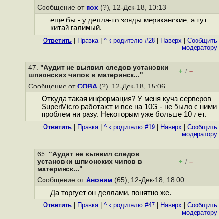
Сообщение от
пох
(?), 12-Дек-18, 10:13
еще бы - у делла-то зонды мериканские, а тут
китай галимый.
Ответить
|
Правка
|
^ к родителю #28
|
Наверх
|
Cообщить
модератору
47.
"Аудит не выявил следов установки
+
–
/
шпионских чипов в материнск..."
Сообщение от
COBA
(?), 12-Дек-18, 15:06
Откуда такая информация? У меня куча серверов
SuperMicro работают и все на 10G - не было с ними
проблем ни разу. Некоторым уже больше 10 лет.
Ответить
|
Правка
|
^ к родителю #19
|
Наверх
|
Cообщить
модератору
65.
"Аудит не выявил следов
установки шпионских чипов в
+
–
/
материнск..."
Сообщение от
Аноним
(65), 12-Дек-18, 18:00
Да торгует он деллами, понятно же.
Ответить
|
Правка
|
^ к родителю #47
|
Наверх
|
Cообщить
модератору