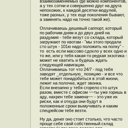
взаимозаменяемых где можно компонентов,
а у тех сотни и совершенно друг на друга
непохожих, к каждой десятки модулей,
тоже разных, у тех еще поколения бывают,
а заменять надо на точно такой же).
Оплачиваешь дешевый саппорт, который
по рабочим дням и до двух дней на
раздумия - тебе везут со склада, который
загружают по квотам - "мы этого продали
сто штук - 101ю надо положить на полку" -
то есть если массово сдохло у всех одно и
то же, или у тебя какая-то редкая экзотика -
может не хватить и будешь ждать
следующей навигации.
Оплачиваешь тот что 24/7 - под тебя
заводят _отдельную_ позицию - и все что
тебе может понадобиться в этой жизни,
лежит на полочке, ждет звонка.
Если внезапно у тебя сгорело сто штук
разом, вместе с офисом ~~ты уже горишь в
аду, нахрен тебе замена~~ - это уже их
риски, как и откуда они будут в
положенные сроки вымучивать и каким
спецрейсом тебе везти.
Ну да, денег оно стоит столько, что часто
проще себе свой собственный склад