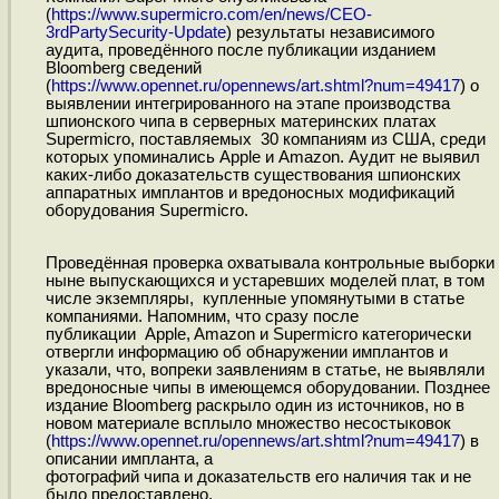
(
https://www.supermicro.com/en/news/CEO-
3rdPartySecurity-Update
) результаты независимого
аудита, проведённого после публикации изданием
Bloomberg сведений
(
https://www.opennet.ru/opennews/art.shtml?num=49417
) о
выявлении интегрированного на этапе производства
шпионского чипа в серверных материнских платах
Supermicro, поставляемых 30 компаниям из США, среди
которых упоминались Apple и Amazon. Аудит не выявил
каких-либо доказательств существования шпионских
аппаратных имплантов и вредоносных модификаций
оборудования Supermicro.
Проведённая проверка охватывала контрольные выборки
ныне выпускающихся и устаревших моделей плат, в том
числе экземпляры, купленные упомянутыми в статье
компаниями. Напомним, что сразу после
публикации Apple, Amazon и Supermicro категорически
отвергли информацию об обнаружении имплантов и
указали, что, вопреки заявлениям в статье, не выявляли
вредоносные чипы в имеющемся оборудовании. Позднее
издание Bloomberg раскрыло один из источников, но в
новом материале всплыло множество несостыковок
(
https://www.opennet.ru/opennews/art.shtml?num=49417
) в
описании импланта, а
фотографий чипа и доказательств его наличия так и не
было предоставлено.