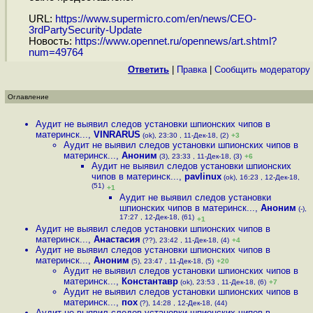
URL:
https://www.supermicro.com/en/news/CEO-
3rdPartySecurity-Update
Новость:
https://www.opennet.ru/opennews/art.shtml?
num=49764
Ответить
|
Правка
|
Cообщить модератору
Оглавление
Аудит не выявил следов установки шпионских чипов в
материнск...
,
VINRARUS
(ok), 23:30 , 11-Дек-18, (2)
+3
Аудит не выявил следов установки шпионских чипов в
материнск...
,
Аноним
(3), 23:33 , 11-Дек-18, (3)
+6
Аудит не выявил следов установки шпионских
чипов в материнск...
,
pavlinux
(ok), 16:23 , 12-Дек-18,
(51)
+1
Аудит не выявил следов установки
шпионских чипов в материнск...
,
Аноним
(-),
17:27 , 12-Дек-18, (61)
+1
Аудит не выявил следов установки шпионских чипов в
материнск...
,
Анастасия
(??), 23:42 , 11-Дек-18, (4)
+4
Аудит не выявил следов установки шпионских чипов в
материнск...
,
Аноним
(5), 23:47 , 11-Дек-18, (5)
+20
Аудит не выявил следов установки шпионских чипов в
материнск...
,
Константавр
(ok), 23:53 , 11-Дек-18, (6)
+7
Аудит не выявил следов установки шпионских чипов в
материнск...
,
пох
(?), 14:28 , 12-Дек-18, (44)
Аудит не выявил следов установки шпионских чипов в