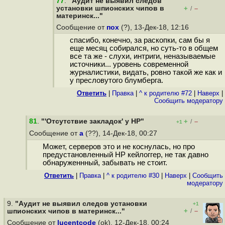
77
.
"Аудит не выявил следов
установки шпионских чипов в
+
–
/
материнск..."
Сообщение от
пох
(?), 13-Дек-18, 12:16
спасибо, конечно, за раскопки, сам бы я
еще месяц собирался, но суть-то в общем
все та же - слухи, интриги, неназываемые
источники... уровень современной
журналистики, видать, ровно такой же как и
у пресловутого блумберга.
Ответить
|
Правка
|
^ к родителю #72
|
Наверх
|
Cообщить модератору
81
.
"'Отсутствие закладок' у HP"
+
–
/
+1
Сообщение от
a
(??), 14-Дек-18, 00:27
Может, серверов это и не коснулась, но про
предустановленный HP кейлоггер, не так давно
обнаруженнный, забывать не стоит.
Ответить
|
Правка
|
^ к родителю #30
|
Наверх
|
Cообщить
модератору
9.
"Аудит не выявил следов установки
+1
+
–
шпионских чипов в материнск..."
/
Сообщение от
lucentcode
(ok), 12-Дек-18, 00:24