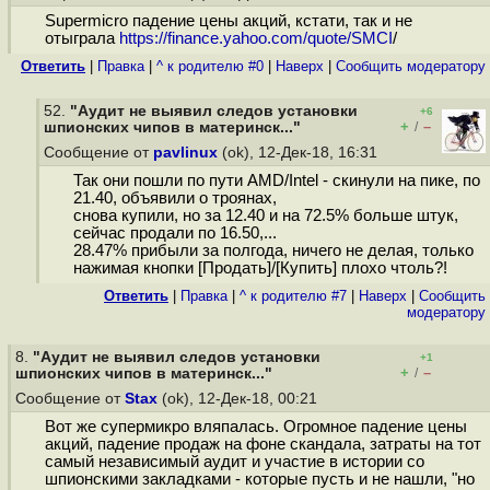
Supermicro падение цены акций, кстати, так и не
отыграла
https://finance.yahoo.com/quote/SMCI
/
Ответить
|
Правка
|
^ к родителю #0
|
Наверх
|
Cообщить модератору
52.
"Аудит не выявил следов установки
+6
+
–
шпионских чипов в материнск..."
/
Сообщение от
pavlinux
(ok), 12-Дек-18, 16:31
Так они пошли по пути AMD/Intel - скинули на пике, по
21.40, объявили о троянах,
снова купили, но за 12.40 и на 72.5% больше штук,
сейчас продали по 16.50,...
28.47% прибыли за полгода, ничего не делая, только
нажимая кнопки [Продать]/[Купить] плохо чтоль?!
Ответить
|
Правка
|
^ к родителю #7
|
Наверх
|
Cообщить
модератору
8.
"Аудит не выявил следов установки
+1
+
–
шпионских чипов в материнск..."
/
Сообщение от
Stax
(ok), 12-Дек-18, 00:21
Вот же супермикро вляпалась. Огромное падение цены
акций, падение продаж на фоне скандала, затраты на тот
самый независимый аудит и участие в истории со
шпионскими закладками - которые пусть и не нашли, "но