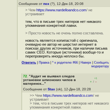
Сообщение от
пох
(?), 12-Дек-18, 20:08
> Чем
https://www.nardelloandco.com
/ не
устраивает
тем, что в письме трех ниггеров нет никакого
упоминания конкретной лавки.
> Просто новость не очень полно составлена.
новость является копипастой с оригинала,
очевидно ее автор не шерстил интернет в
поисках других источников, при наличии письма
самих CEO. Которые (источники) вообще-то и
перепроверять иногда неплохо бы.
Ответить
|
Правка
|
^ к родителю #66
|
Наверх
|
Cообщить
модератору
72
.
"Аудит не выявил следов
+1
установки шпионских чипов в
+
–
/
материнск..."
Сообщение от
Stax
(ok), 12-Дек-18, 20:28
>> Чем
https://www.nardelloandco.com
/ не
устраивает
> тем, что в письме трех ниггеров нет никакого
упоминания конкретной лавки.