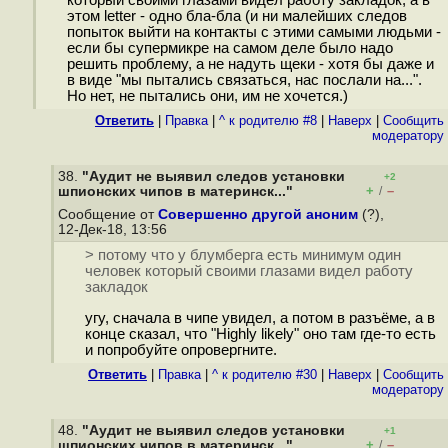
этом letter - одно бла-бла (и ни малейших следов
попыток выйти на контакты с этими самыми людьми -
если бы супермикре на самом деле было надо
решить проблему, а не надуть щеки - хотя бы даже и
в виде "мы пытались связаться, нас послали на...".
Но нет, не пытались они, им не хочется.)
Ответить
|
Правка
|
^ к родителю #8
|
Наверх
|
Cообщить
модератору
38.
"Аудит не выявил следов установки
+2
+
–
шпионских чипов в материнск..."
/
Сообщение от
Совершенно другой аноним
(?),
12-Дек-18, 13:56
> потому что у блумберга есть минимум один
человек который своими глазами видел работу
закладок
угу, сначала в чипе увидел, а потом в разъёме, а в
конце сказал, что "Highly likely" оно там где-то есть
и попробуйте опровергните.
Ответить
|
Правка
|
^ к родителю #30
|
Наверх
|
Cообщить
модератору
48.
"Аудит не выявил следов установки
+1
+
–
шпионских чипов в материнск..."
/