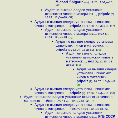
Michael Shigorin
(ok), 17:28 , 12-Дек-18,
(62)
Аудит не выявил следов установки
шпионских чипов в материнск...
,
pripolz
(?),
17:24 , 12-Дек-18, (59)
Аудит не выявил следов установки шпионских
чипов в материнск...
,
pripolz
(?), 17:20 , 12-Дек-18, (57)
Аудит не выявил следов установки
шпионских чипов в материнск...
,
пох
(?),
20:14 , 12-Дек-18, (
)
70
Аудит не выявил следов установки
шпионских чипов в материнск...
,
pripolz
(?), 12:04 , 13-Дек-18, (
76
)
Аудит не выявил следов
установки шпионских чипов в
материнск...
,
пох
(?), 12:20 , 13-
Дек-18, (
)
78
Аудит не выявил следов
установки шпионских
чипов в материнск...
,
pripolz
(?), 16:57 , 13-Дек-18,
(
)
80
Аудит не выявил следов установки шпионских
чипов в материнск...
,
pripolz
(?), 17:26 , 12-Дек-18, (60)
Аудит не выявил следов установки шпионских чипов в
материнск...
,
Анонн
(?), 14:42 , 12-Дек-18, (45)
+1
Аудит не выявил следов установки шпионских
чипов в материнск...
,
пох
(?), 16:31 , 12-Дек-18, (53)
Аудит не выявил следов установки
шпионских чипов в материнск...
,
КГБ СССР