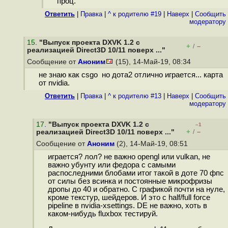
проц.
Ответить
|
Правка
|
^ к родителю #19
|
Наверх
|
Cообщить
модератору
15
.
"Выпуск проекта DXVK 1.2 с
+
–
/
реализацией Direct3D 10/11 поверх ..."
Сообщение от
Аноним
(15), 14-Май-19, 08:34
не знаю как csgo но дота2 отлично играется... карта
от nvidia.
Ответить
|
Правка
|
^ к родителю #13
|
Наверх
|
Cообщить
модератору
17
.
"Выпуск проекта DXVK 1.2 с
–1
+
–
реализацией Direct3D 10/11 поверх ..."
/
Сообщение от
Аноним
(2), 14-Май-19, 08:51
играется? лол? не важно opengl или vulkan, не
важно убунту или федора с самыми
распоследними блобами итог такой в доте 70 фпс
от силы без всинка и постоянные микрофризы
дропы до 40 и обратно. С графикой почти на нуле,
кроме текстур, шейдеров. И это с half/full force
pipeline в nvidia-xsettings. DE не важно, хоть в
каком-нибудь fluxbox тестируй.