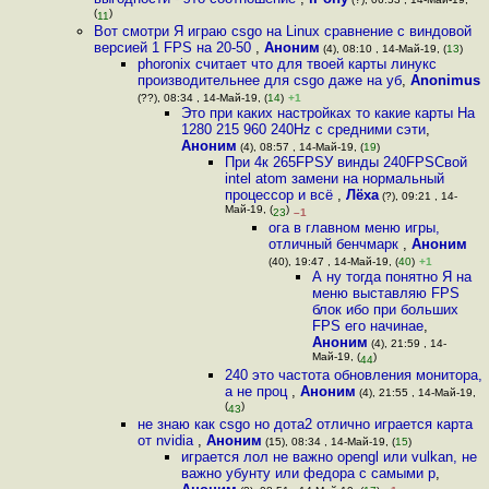
(
)
11
Вот смотри Я играю csgo на Linux сравнение с виндовой
версией 1 FPS на 20-50
,
Аноним
(4), 08:10 , 14-Май-19, (
13
)
phoronix считает что для твоей карты линукс
производительнее для csgo даже на уб
,
Anonimus
(??), 08:34 , 14-Май-19, (
14
)
+1
Это при каких настройках то какие карты На
1280 215 960 240Hz с средними сэти
,
Аноним
(4), 08:57 , 14-Май-19, (
19
)
При 4к 265FPSУ винды 240FPSСвой
intel atom замени на нормальный
процессор и всё
,
Лёха
(?), 09:21 , 14-
Май-19, (
)
23
–1
ога в главном меню игры,
отличный бенчмарк
,
Аноним
(40), 19:47 , 14-Май-19, (
40
)
+1
А ну тогда понятно Я на
меню выставляю FPS
блок ибо при больших
FPS его начинае
,
Аноним
(4), 21:59 , 14-
Май-19, (
)
44
240 это частота обновления монитора,
а не проц
,
Аноним
(4), 21:55 , 14-Май-19,
(
)
43
не знаю как csgo но дота2 отлично играется карта
от nvidia
,
Аноним
(15), 08:34 , 14-Май-19, (
15
)
играется лол не важно opengl или vulkan, не
важно убунту или федора с самыми р
,