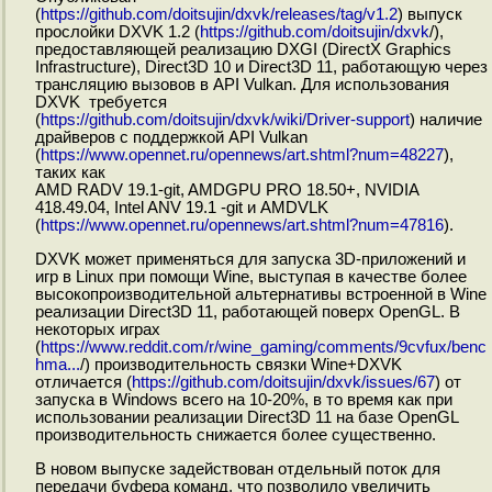
(
https://github.com/doitsujin/dxvk/releases/tag/v1.2
) выпуск
прослойки DXVK 1.2 (
https://github.com/doitsujin/dxvk
/),
предоставляющей реализацию DXGI (DirectX Graphics
Infrastructure), Direct3D 10 и Direct3D 11, работающую через
трансляцию вызовов в API Vulkan. Для использования
DXVK требуется
(
https://github.com/doitsujin/dxvk/wiki/Driver-support
) наличие
драйверов с поддержкой API Vulkan
(
https://www.opennet.ru/opennews/art.shtml?num=48227
),
таких как
AMD RADV 19.1-git, AMDGPU PRO 18.50+, NVIDIA
418.49.04, Intel ANV 19.1 -git и AMDVLK
(
https://www.opennet.ru/opennews/art.shtml?num=47816
).
DXVK может применяться для запуска 3D-приложений и
игр в Linux при помощи Wine, выступая в качестве более
высокопроизводительной альтернативы встроенной в Wine
реализации Direct3D 11, работающей поверх OpenGL. В
некоторых играх
(
https://www.reddit.com/r/wine_gaming/comments/9cvfux/benc
hma...
/) производительность связки Wine+DXVK
отличается (
https://github.com/doitsujin/dxvk/issues/67
) от
запуска в Windows всего на 10-20%, в то время как при
использовании реализации Direct3D 11 на базе OpenGL
производительность снижается более существенно.
В новом выпуске задействован отдельный поток для
передачи буфера команд, что позволило увеличить