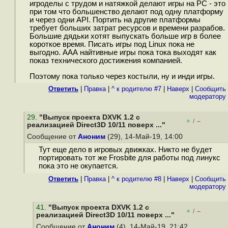
игроделы с трудом и натяжкой делают игры на PC - это
при том что большенство делают под одну платформу
и через одни API. Портить на другие платформы
требует больших затрат ресурсов и времени разрабов.
Большие дядьки хотят выпускать больше игр в более
короткое время. Писать игры под Linux пока не
выгодно. ААА найтивные игры пока тока выходят как
показ технического достижения компанией.
Поэтому пока только через костыли, ну и инди игры.
Ответить
|
Правка
|
^ к родителю #7
|
Наверх
|
Cообщить
модератору
29
.
"Выпуск проекта DXVK 1.2 с
+
–
/
реализацией Direct3D 10/11 поверх ..."
Сообщение от
Аноним
(29), 14-Май-19, 14:00
Тут еще дело в игровых движках. Никто не будет
портировать тот же Frosbite для работы под линукс
пока это не окупается.
Ответить
|
Правка
|
^ к родителю #8
|
Наверх
|
Cообщить
модератору
41
.
"Выпуск проекта DXVK 1.2 с
+
–
/
реализацией Direct3D 10/11 поверх ..."
Сообщение от
Аноним
(4), 14-Май-19, 21:42