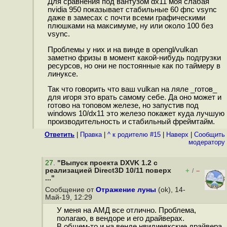
Для сравнения под вантузом dx11 моя слабая
nvidia 950 показывает стабильные 60 фпс vsync
даже в замесах с почти всеми графическими
плюшками на максимуме, ну или около 100 без
vsync.
Проблемы у них и на винде в opengl/vulkan
заметно фризы в момент какой-нибудь подгрузки
ресурсов, но они не постоянные как по таймеру в
линуксе.
Так что говорить что ваш vulkan на ляле _готов_
для игоря это врать самому себе. Да оно может и
готово на топовом железе, но запустив под
windows 10/dx11 это железо покажет куда лучшую
производительность и стабильный фреймтайм.
Ответить
|
Правка
|
^ к родителю #15
|
Наверх
|
Cообщить
модератору
27
.
"Выпуск проекта DXVK 1.2 с
реализацией Direct3D 10/11 поверх
+
–
/
..."
Сообщение от
Отражение луны
(ok), 14-
Май-19, 12:29
У меня на АМД все отлично. Проблема,
полагаю, в вендоре и его драйверах.
В общем-то и на венде нвидиевкские драйвера