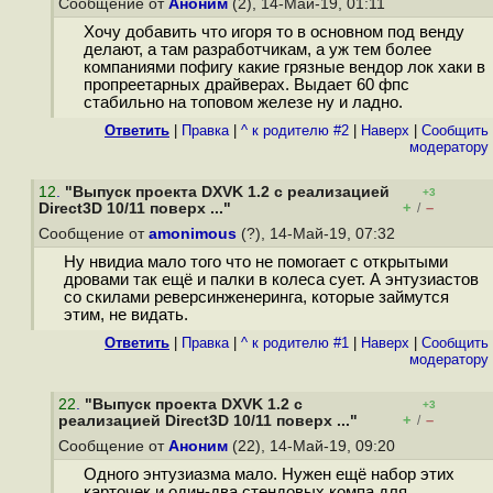
Сообщение от
Аноним
(2), 14-Май-19, 01:11
Хочу добавить что игоря то в основном под венду
делают, а там разработчикам, а уж тем более
компаниями пофигу какие грязные вендор лок хаки в
пропреетарных драйверах. Выдает 60 фпс
стабильно на топовом железе ну и ладно.
Ответить
|
Правка
|
^ к родителю #2
|
Наверх
|
Cообщить
модератору
12
.
"Выпуск проекта DXVK 1.2 с реализацией
+3
+
–
Direct3D 10/11 поверх ..."
/
Сообщение от
amonimous
(?), 14-Май-19, 07:32
Ну нвидиа мало того что не помогает с открытыми
дровами так ещё и палки в колеса сует. А энтузиастов
со скилами реверсинженеринга, которые займутся
этим, не видать.
Ответить
|
Правка
|
^ к родителю #1
|
Наверх
|
Cообщить
модератору
22
.
"Выпуск проекта DXVK 1.2 с
+3
+
–
реализацией Direct3D 10/11 поверх ..."
/
Сообщение от
Аноним
(22), 14-Май-19, 09:20
Одного энтузиазма мало. Нужен ещё набор этих
карточек и один-два стендовых компа для