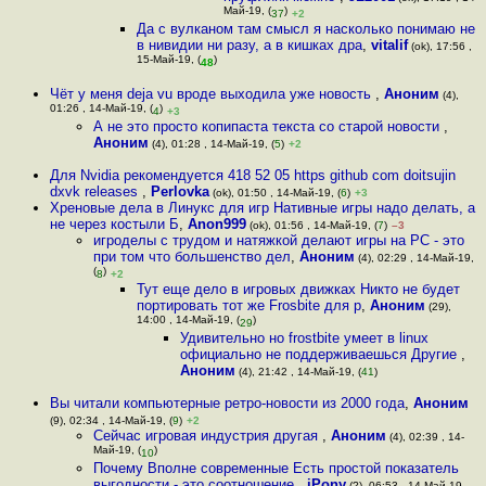
Май-19, (
)
37
+2
Да с вулканом там смысл я насколько понимаю не
в нивидии ни разу, а в кишках дра
,
vitalif
(ok), 17:56 ,
15-Май-19, (
)
48
Чёт у меня deja vu вроде выходила уже новость
,
Аноним
(4),
01:26 , 14-Май-19, (
)
4
+3
А не это просто копипаста текста со старой новости
,
Аноним
(4), 01:28 , 14-Май-19, (
5
)
+2
Для Nvidia рекомендуется 418 52 05 https github com doitsujin
dxvk releases
,
Perlovka
(ok), 01:50 , 14-Май-19, (
6
)
+3
Хреновые дела в Линукс для игр Нативные игры надо делать, а
не через костыли Б
,
Anon999
(ok), 01:56 , 14-Май-19, (
7
)
–3
игроделы с трудом и натяжкой делают игры на PC - это
при том что большенство дел
,
Аноним
(4), 02:29 , 14-Май-19,
(
)
8
+2
Тут еще дело в игровых движках Никто не будет
портировать тот же Frosbite для р
,
Аноним
(29),
14:00 , 14-Май-19, (
)
29
Удивительно но frostbite умеет в linux
официально не поддерживаешься Другие
,
Аноним
(4), 21:42 , 14-Май-19, (
41
)
Вы читали компьютерные ретро-новости из 2000 года
,
Аноним
(9), 02:34 , 14-Май-19, (
9
)
+2
Сейчас игровая индустрия другая
,
Аноним
(4), 02:39 , 14-
Май-19, (
)
10
Почему Вполне современные Есть простой показатель
выгодности - это соотношение
,
iPony
(?), 06:53 , 14-Май-19,