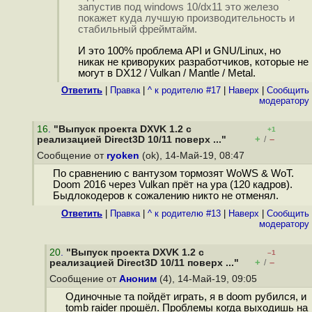
запустив под windows 10/dx11 это железо
покажет куда лучшую производительность и
стабильный фреймтайм.
И это 100% проблема API и GNU/Linux, но
никак не криворуких разработчиков, которые не
могут в DX12 / Vulkan / Mantle / Metal.
Ответить
|
Правка
|
^ к родителю #17
|
Наверх
|
Cообщить
модератору
16
.
"Выпуск проекта DXVK 1.2 с
+1
+
–
реализацией Direct3D 10/11 поверх ..."
/
Сообщение от
ryoken
(ok), 14-Май-19, 08:47
По сравнению с вантузом тормозят WoWS & WoT.
Doom 2016 через Vulkan прёт на ура (120 кадров).
Быдлокодеров к сожалению никто не отменял.
Ответить
|
Правка
|
^ к родителю #13
|
Наверх
|
Cообщить
модератору
20
.
"Выпуск проекта DXVK 1.2 с
–1
+
–
реализацией Direct3D 10/11 поверх ..."
/
Сообщение от
Аноним
(4), 14-Май-19, 09:05
Одиночные та пойдёт играть, я в doom рубился, и
tomb raider прошёл. Проблемы когда выходишь на