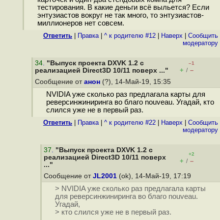
тестирования. В какие деньги всё выльется? Если
энтузиастов вокруг не так много, то энтузиастов-
миллионеров нет совсем.
Ответить
|
Правка
|
^ к родителю #12
|
Наверх
|
Cообщить
модератору
34
.
"Выпуск проекта DXVK 1.2 с
–1
+
–
реализацией Direct3D 10/11 поверх ..."
/
Сообщение от
анон
(?), 14-Май-19, 15:35
NVIDIA уже сколько раз предлагала карты для
реверсинжиниринга во благо nouveau. Угадай, кто
слился уже не в первый раз.
Ответить
|
Правка
|
^ к родителю #22
|
Наверх
|
Cообщить
модератору
37
.
"Выпуск проекта DXVK 1.2 с
+2
реализацией Direct3D 10/11 поверх
+
–
/
..."
Сообщение от
JL2001
(ok), 14-Май-19, 17:19
> NVIDIA уже сколько раз предлагала карты
для реверсинжиниринга во благо nouveau.
Угадай,
> кто слился уже не в первый раз.