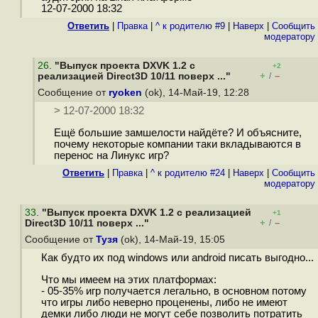
12-07-2000 18:32
Ответить
|
Правка
|
^ к родителю #9
|
Наверх
|
Cообщить
модератору
26
.
"Выпуск проекта DXVK 1.2 с
+2
+
–
реализацией Direct3D 10/11 поверх ..."
/
Сообщение от
ryoken
(ok), 14-Май-19, 12:28
> 12-07-2000 18:32
Ещё большие замшелости найдёте? И объясните,
почему некоторые компании таки вкладываются в
перенос на Линукс игр?
Ответить
|
Правка
|
^ к родителю #24
|
Наверх
|
Cообщить
модератору
33
.
"Выпуск проекта DXVK 1.2 с реализацией
+1
+
–
Direct3D 10/11 поверх ..."
/
Сообщение от
Тузя
(ok), 14-Май-19, 15:05
Как будто их под windows или android писать выгодно...
Что мы имеем на этих платформах:
- 05-35% игр получается легально, в основном потому
что игры либо неверно проценены, либо не имеют
демки либо люди не могут себе позволить потратить