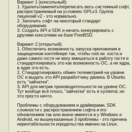
Вариант 1 (консольный):
1. Удалить/заменить/переписать весь системный софт,
распространяемый на условиях GPLv3. Группа
лицензий v2 - это нормально.
2. Залочить софт на некоторый стандарт
оборудования.
3. Создать API и SDK и начать конкурировать с
другими консолями на базе FreeBSD.
Вариант 2 (открытый):
1. Обеспечить возможность запуска приложения в
защищенном контейнере так, чтобы root ни хоста и
даже самого гостя не могу вмешаться в работу гостя и
стандартизировать это как возможность ОС, а не ядра,
в ядре это есть.
2. Стандартизировать обмен телеметрией на уровне
ОС и выдать это API разработчику движка. В Ubuntu
есть "зайчатки".
3. API для метрик производительности на уровне ОС.
Тут вообще всё плохо, "зайчатки" есть в systemd, но
это просто ничто.
Проблемы с оборудованием и драйверами, SDK
сложности с распространением софта и его
обновлением так или иначе имеются и у Windows и
Android, но вышеуказанные 3 проблемы - это причина
нерентабельности игродельства именно на Linux.