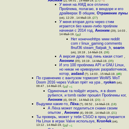
Аноним
(2), 08:51 , 14-Май-19, (
17
)
–1
У меня на АМД все отлично
Проблема, полагаю, в вендоре и его
драйверах В общем
,
Отражение луны
(ok), 12:29 , 14-Май-19, (
27
)
У меня вторая дота через стим
играется без каких-либо проблем
начиная с 2014 год
,
Аноним
(29), 14:03 ,
14-Май-19, (
)
30
Нет конечноhttps www reddit
com r linux_gaming comments
8nuf36 steam_flatpak_h
,
soarin
(ok), 18:18 , 14-Май-19, (
38
)
А версия дров под линь какая стоит
,
Аноним
(35), 16:19 , 14-Май-19, (
35
)
И это 100 проблема API и GNU Linux,
но никак не криворуких разработчиков,
котор
,
asdasd
(?), 14:03 , 15-Май-19, (
45
)
По сравнению с вантузом тормозят WoWS WoT
Doom 2016 через Vulkan прёт на ура
,
ryoken
(ok),
08:47 , 14-Май-19, (
)
16
+1
Одиночные та пойдёт играть, я в doom
рубился, и tomb raider прошёл Проблемы ког
,
Аноним
(4), 09:05 , 14-Май-19, (
20
)
–1
Выдумки какие-то
,
Лёха
(?), 08:52 , 14-Май-19, (
18
)
А Лёха может поделиться снами своим
опытом
,
Аноним
(4), 09:08 , 14-Май-19, (
21
)
Ты проверь, может у тебя CSGO в проц упирается
На Linux в играх Valve используе
,
Kron4ek
(ok),
13:12 , 14-Май-19, (
)
28
+1