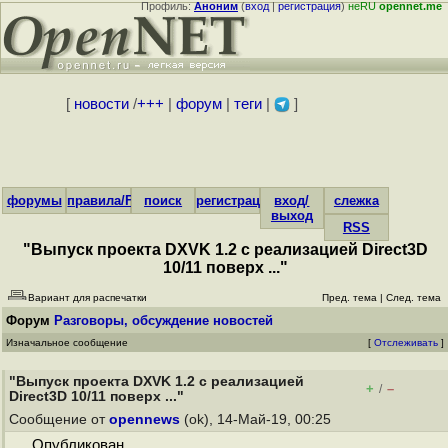
Профиль:
Аноним
(
вход
|
регистрация
)
неRU
opennet.me
[
новости
/
+++
|
форум
|
теги
|
]
форумы
правила/FAQ
поиск
регистрация
вход/
слежка
выход
RSS
"Выпуск проекта DXVK 1.2 с реализацией Direct3D
10/11 поверх ..."
Вариант для распечатки
Пред. тема
|
След. тема
Форум
Разговоры, обсуждение новостей
Изначальное сообщение
[
Отслеживать
]
"Выпуск проекта DXVK 1.2 с реализацией
+
–
/
Direct3D 10/11 поверх ..."
Сообщение от
opennews
(ok), 14-Май-19, 00:25
Опубликован