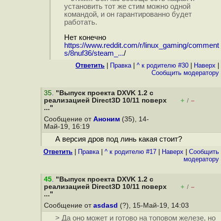
установить тот же стим можно одной
командой, и он гарантированно будет
работать.
Нет конечно
https://www.reddit.com/r/linux_gaming/comment
s/8nuf36/steam_...
/
Ответить
|
Правка
|
^ к родителю #30
|
Наверх
|
Cообщить модератору
35
.
"Выпуск проекта DXVK 1.2 с
реализацией Direct3D 10/11 поверх
+
–
/
..."
Сообщение от
Аноним
(35), 14-
Май-19, 16:19
А версия дров под линь какая стоит?
Ответить
|
Правка
|
^ к родителю #17
|
Наверх
|
Cообщить
модератору
45
.
"Выпуск проекта DXVK 1.2 с
реализацией Direct3D 10/11 поверх
+
–
/
..."
Сообщение от
asdasd
(?), 15-Май-19, 14:03
> Да оно может и готово на топовом железе, но