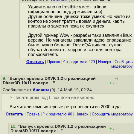
Удивительно но frostbite умеет в linux
(официально не поддерживаешься).
Другие большие движки тоже умеют. Но никто из
контор не хочет тратить время и деньги, как ты
правильно заметил пока не окупится.
Другой пример Wow - разрабы таки запилили linux
версию. Но манагеры закапали идею: оправдание
было нужно больше Dev иQA циклов, нужно
обучать/нанимать support и все для полтора
пользователя.
Ответить
|
Правка
|
^ к родителю #29
|
Наверх
|
Cообщить
модератору
9
.
"Выпуск проекта DXVK 1.2 с реализацией
+2
+
–
Direct3D 10/11 поверх ..."
/
Сообщение от
Аноним
(9), 14-Май-19, 02:34
> Писать игры под Linux пока не выгодно
Вы читали компьютерные ретро-новости из 2000 года
Ответить
|
Правка
|
^ к родителю #0
|
Наверх
|
Cообщить модератору
10
.
"Выпуск проекта DXVK 1.2 с реализацией
+
–
/
Direct3D 10/11 поверх ..."