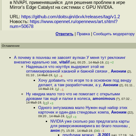
в NVAPI, применявшийся для решения проблем в игре
Mirror's Edge Catalyst на системах с GPU NVIDIA.
URL:
https://github.com/doitsujin/dxvk/releases/tag/v1.2
Новость:
https://www.opennet.ru/opennews/art.shtml?
num=50678
Ответить
|
Правка
|
Cообщить модератору
Оглавление
А почему в nouveau не завозят вулкан У меня тут реклокинг
внезапно идеально зав
,
vitalif
(ok), 00:25 , 14-Май-19, (
1
)
+2
Надеешься что ноутбук выдержит этой не
оптимизированной хаканой и бажной связки
,
Аноним
(2),
01:10 , 14-Май-19, (
)
2
–6
Хочу добавить что игоря то в основном под венду
делают, а там разработчикам, а у
,
Аноним
(2), 01:11 ,
14-Май-19, (
)
3
–1
Ну нвидиа мало того что не помогает с открытыми
дровами так ещё и палки в колеса
,
amonimous
(?), 07:32 ,
14-Май-19, (
)
12
+3
Одного энтузиазма мало Нужен ещё набор этих
карточек и один-два стендовых компа
,
Аноним
(22),
09:20 , 14-Май-19, (
)
22
+3
NVIDIA уже сколько раз предлагала карты
для реверсинжиниринга во благо nouveau
,
анон
(?), 15:35 , 14-Май-19, (
34
)
–1
пруфлинк можно
,
JL2001
(ok), 17:19 , 14-