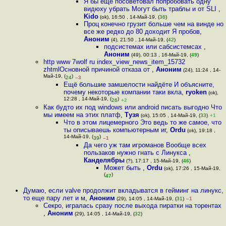
Я бы ещё посоветовал попробовать одну
видюху убрать Могут быть траблы и от SLI
,
Kido
(ok), 16:50 , 14-Май-19, (
36
)
Проц конечно грузит больше чем на винде но
все же редко до 80 доходит Я пробов
,
Аноним
(4), 21:50 , 14-Май-19, (
42
)
подсистемах или сабсистемсах
,
Аноним
(49), 00:13 , 16-Май-19, (
49
)
http www 7wolf ru index_view_news_item_15732
zhtmlОсновной причиной отказа от
,
Аноним
(24), 11:24 , 14-
Май-19, (
)
24
–3
Ещё большие замшелости найдёте И объясните,
почему некоторые компании таки вкла
,
ryoken
(ok),
12:28 , 14-Май-19, (
)
26
+2
Как будто их под windows или android писать выгодно Что
мы имеем на этих платф
,
Тузя
(ok), 15:05 , 14-Май-19, (
33
)
+1
Что в этом лицемерного Это ведь то же самое, что
ты описываешь компьютерным иг
,
Ordu
(ok), 19:18 ,
14-Май-19, (
)
39
–1
Да чего уж там игроманов Вообще всех
пользаков нужно гнать с Линукса
,
Канделябры
(?), 17:17 , 15-Май-19, (
46
)
Может быть
,
Ordu
(ok), 17:26 , 15-Май-19,
(
)
47
Думаю, если valve продолжит вкладыватся в гейминг на линукс,
то еще пару лет и м
,
Аноним
(29), 14:05 , 14-Май-19, (
31
)
–1
Секро, игралась сразу после выхода пиратки на торентах
,
Аноним
(29), 14:05 , 14-Май-19, (
32
)