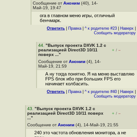
Сообщение от
Аноним
(40), 14-
Май-19, 19:47
ога в главном меню игры, отличный
бенчмарк.
Ответить
|
Правка
|
^ к родителю #23
|
Наверх
|
Cообщить модератору
44
.
"Выпуск проекта DXVK 1.2 с
реализацией Direct3D 10/11
+
–
/
поверх ..."
Сообщение от
Аноним
(4), 14-
Май-19, 21:59
А ну тогда понятно. Я на меню выставляю
FPS блок ибо при больших FPS его
начинает колбасить.
Ответить
|
Правка
|
^ к родителю #40
|
Наверх
|
Cообщить модератору
43
.
"Выпуск проекта DXVK 1.2 с
реализацией Direct3D 10/11 поверх
+
–
/
..."
Сообщение от
Аноним
(4), 14-Май-19, 21:55
240 это частота обновления монитора, а не