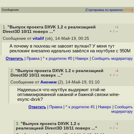
Сообщения
[
Сортировка по времени
|
RSS
]
1
.
"Выпуск проекта DXVK 1.2 с реализацией
+2
+
–
Direct3D 10/11 поверх ..."
/
Сообщение от
vitalif
(ok), 14-Май-19, 00:25
А почему в nouveau не завозят вулкан? У меня тут
реклокинг внезапно идеально завёлся на ноутбуке с 950M
Ответить
|
Правка
|
^ к родителю #0
|
Наверх
|
Cообщить модератору
2
.
"Выпуск проекта DXVK 1.2 с реализацией
–6
+
–
Direct3D 10/11 поверх ..."
/
Сообщение от
Аноним
(2), 14-Май-19, 01:10
Надеешься что ноутбук выдержит этой не
оптимизированной хаканой и бажной связки wine-
esync-dxvk?
Ответить
|
Правка
|
^ к родителю #1
|
Наверх
|
Cообщить
модератору
3
.
"Выпуск проекта DXVK 1.2 с
–1
+
–
реализацией Direct3D 10/11 поверх ..."
/