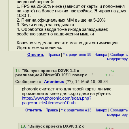
виндовой версией:
1. FPS на 20-50% ниже (зависит от карты и положения
на карте) на более низких настройках. Я играю на двух
1080 Ti.
2. Пинг на официальных ММ выше на 5-20%
3. Звуки иногда запаздывают
4. Обработка ввода тоже иногда запаздывает,
особенно заметно на движении мышки
Конечно я сделал все что можно для оптимизации.
Играть можно конечно.
Ответить
|
Правка
|
^ к родителю #9
|
Наверх
|
Cообщить
модератору
14
.
"Выпуск проекта DXVK 1.2 с
+1
+
–
реализацией Direct3D 10/11 поверх ..."
/
Сообщение от
Anonimus
(??), 14-Май-19, 08:34
phoronix считает что для твоей карты линукс
производительнее для csgo даже на убунте.
https://www.phoronix.com/scan.php?
page=article&item=win10-ub...
Ответить
|
Правка
|
^ к родителю #13
|
Наверх
|
Cообщить
модератору
19
.
"Выпуск проекта DXVK 1.2 с
+
–
/