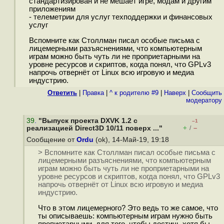
стандартизирован и не мешает игре, модам и другим
приложениям
- телеметрии для услуг техподдержки и финансовых
услуг
Вспомните как Столлман писал особые письма с
лицемерными разъяснениями, что компьютерным
играм можно быть чуть ли не проприетарными на
уровне ресурсов и скриптов, когда понял, что GPLv3
напрочь отвернёт от Linux всю игровую и медиа
индустрию.
Ответить
|
Правка
|
^ к родителю #9
|
Наверх
|
Cообщить
модератору
39
.
"Выпуск проекта DXVK 1.2 с
–1
+
–
реализацией Direct3D 10/11 поверх ..."
/
Сообщение от
Ordu
(ok), 14-Май-19, 19:18
> Вспомните как Столлман писал особые письма с
лицемерными разъяснениями, что компьютерным
играм можно быть чуть ли не проприетарными на
уровне ресурсов и скриптов, когда понял, что GPLv3
напрочь отвернёт от Linux всю игровую и медиа
индустрию.
Что в этом лицемерного? Это ведь то же самое, что
ты описываешь: компьютерным играм нужно быть