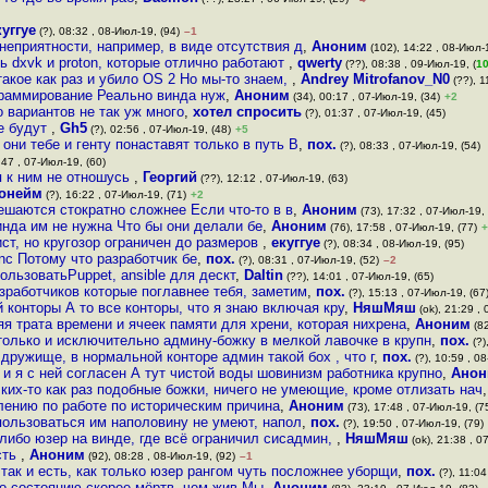
куггуе
(?), 08:32 , 08-Июл-19, (94)
–1
неприятности, например, в виде отсутствия д
,
Аноним
(102), 14:22 , 08-Июл-1
ть dxvk и proton, которые отлично работают
,
qwerty
(??), 08:38 , 09-Июл-19, (
1
 такое как раз и убило OS 2 Но мы-то знаем,
,
Andrey Mitrofanov_N0
(??), 1
ограммирование Реально винда нуж
,
Аноним
(34), 00:17 , 07-Июл-19, (34)
+2
о вариантов не так уж много
,
хотел спросить
(?), 01:37 , 07-Июл-19, (45)
не будут
,
Gh5
(?), 02:56 , 07-Июл-19, (48)
+5
они тебе и генту понаставят только в путь В
,
пох.
(?), 08:33 , 07-Июл-19, (54)
:47 , 07-Июл-19, (60)
я к ним не отношусь
,
Георгий
(??), 12:12 , 07-Июл-19, (63)
онейм
(?), 16:22 , 07-Июл-19, (71)
+2
аются стократно сложнее Если что-то в в
,
Аноним
(73), 17:32 , 07-Июл-19, 
индa им не нужна Что бы они делали бе
,
Аноним
(76), 17:58 , 07-Июл-19, (77)
+
ст, но кругозор ограничен до размеров
,
екуггуе
(?), 08:34 , 08-Июл-19, (95)
ync Потому что разработчик бе
,
пох.
(?), 08:31 , 07-Июл-19, (52)
–2
спользоватьPuppet, ansible для дескт
,
Daltin
(??), 14:01 , 07-Июл-19, (65)
зработчиков которые поглавнее тебя, заметим
,
пох.
(?), 15:13 , 07-Июл-19, (67
 конторы А то все конторы, что я знаю включая кру
,
НяшМяш
(ok), 21:29 ,
я трата времени и ячеек памяти для хрени, которая нихрена
,
Аноним
(82
только и исключительно админу-божку в мелкой лавочке в крупн
,
пох.
(?)
дружище, в нормальной конторе админ такой бох , что г
,
пох.
(?), 10:59 , 0
 и я с ней согласен А тут чистой воды шовинизм работника крупно
,
Анон
лких-то как раз подобные божки, ничего не умеющие, кроме отлизать нач
лению по работе по историческим причина
,
Аноним
(73), 17:48 , 07-Июл-19, (7
 пользоваться им наполовину не умеют, напол
,
пох.
(?), 19:50 , 07-Июл-19, (79)
- либо юзер на винде, где всё ограничил сисадмин,
,
НяшМяш
(ok), 21:38 , 0
сть
,
Аноним
(92), 08:28 , 08-Июл-19, (92)
–1
так и есть, как только юзер рангом чуть посложнее уборщи
,
пох.
(?), 11:04
по состоянию скорее мёртв, чем жив Мы
,
Аноним