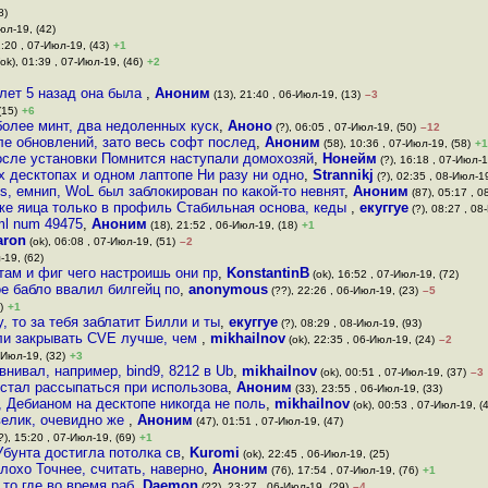
8)
юл-19, (42)
1:20 , 07-Июл-19, (43)
+1
ok), 01:39 , 07-Июл-19, (46)
+2
лет 5 назад она была
,
Аноним
(13), 21:40 , 06-Июл-19, (13)
–3
(15)
+6
более минт, два недоленных куск
,
Аноно
(?), 06:05 , 07-Июл-19, (50)
–12
сле обновлений, зато весь софт послед
,
Аноним
(58), 10:36 , 07-Июл-19, (58)
+1
осле установки Помнится наступали домохозяй
,
Нонейм
(?), 16:18 , 07-Июл-1
х десктопах и одном лаптопе Ни разу ни одно
,
Strannikj
(?), 02:35 , 08-Июл-19
os, емнип, WoL был заблокирован по какой-то невнят
,
Аноним
(87), 05:17 , 0
же яица только в профиль Стабильная основа, кеды
,
екуггуе
(?), 08:27 , 08
ml num 49475
,
Аноним
(18), 21:52 , 06-Июл-19, (18)
+1
aron
(ok), 06:08 , 07-Июл-19, (51)
–2
-19, (62)
ам и фиг чего настроишь они пр
,
KonstantinB
(ok), 16:52 , 07-Июл-19, (72)
ое бабло ввалил билгейц по
,
anonymous
(??), 22:26 , 06-Июл-19, (23)
–5
)
+1
 то за тебя заблатит Билли и ты
,
екуггуе
(?), 08:29 , 08-Июл-19, (93)
ли закрывать CVE лучше, чем
,
mikhailnov
(ok), 22:35 , 06-Июл-19, (24)
–2
-Июл-19, (32)
+3
внивал, например, bind9, 8212 в Ub
,
mikhailnov
(ok), 00:51 , 07-Июл-19, (37)
–3
естал рассыпаться при использова
,
Аноним
(33), 23:55 , 06-Июл-19, (33)
 Дебианом на десктопе никогда не поль
,
mikhailnov
(ok), 00:53 , 07-Июл-19, (
велик, очевидно же
,
Аноним
(47), 01:51 , 07-Июл-19, (47)
?), 15:20 , 07-Июл-19, (69)
+1
Убунта достигла потолка св
,
Kuromi
(ok), 22:45 , 06-Июл-19, (25)
плохо Точнее, считать, наверно
,
Аноним
(76), 17:54 , 07-Июл-19, (76)
+1
то где во время раб
,
Daemon
(??), 23:27 , 06-Июл-19, (29)
–4