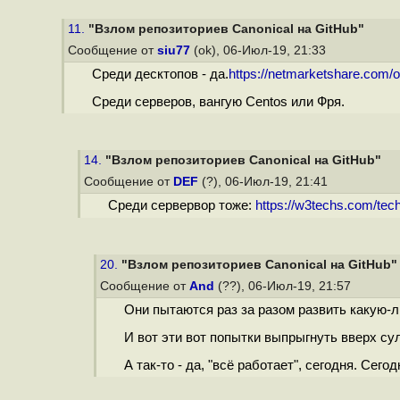
11.
"Взлом репозиториев Canonical на GitHub"
Сообщение от
siu77
(ok), 06-Июл-19, 21:33
Среди десктопов - да.
https://netmarketshare.com/o
Среди серверов, вангую Centos или Фря.
14.
"Взлом репозиториев Canonical на GitHub"
Сообщение от
DEF
(?), 06-Июл-19, 21:41
Среди сервервор тоже:
https://w3techs.com/techno
20.
"Взлом репозиториев Canonical на GitHub"
Сообщение от
And
(??), 06-Июл-19, 21:57
Они пытаются раз за разом развить какую-л
И вот эти вот попытки выпрыгнуть вверх с
А так-то - да, "всё работает", сегодня. Сегод