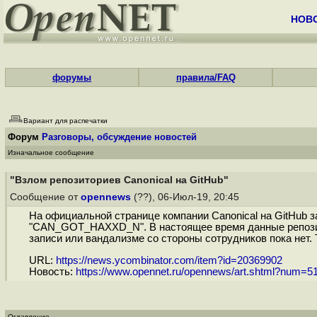
НОВ
форумы
правила/FAQ
Вариант для распечатки
Форум
Разговоры, обсуждение новостей
Изначальное сообщение
"Взлом репозиториев Canonical на GitHub"
Сообщение от
opennews
(??), 06-Июл-19, 20:45
На официальной странице компании Canonical на GitHub з
"CAN_GOT_HAXXD_N". В настоящее время данные репозито
записи или вандализме со стороны сотрудников пока нет.
URL:
https://news.ycombinator.com/item?id=20369902
Новость:
https://www.opennet.ru/opennews/art.shtml?num=5
Оглавление