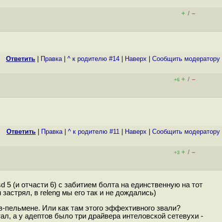
+
–
/
Ответить
|
Правка
|
^ к родителю #14
|
Наверх
|
Cообщить модератору
+
–
/
+6
Ответить
|
Правка
|
^ к родителю #11
|
Наверх
|
Cообщить модератору
+
–
/
+3
d 5 (и отчасти 6) с забитием болта на единственную на тот
астрял, в releng мы его так и не дождались)
в-пельмене. Или как там этого эффехтивного звали?
ал, а у адептов было три драйвера интеловской сетевухи -