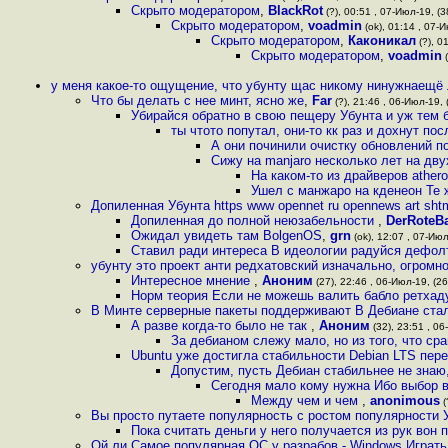
Скрыто модератором
,
BlackRot
(?), 00:51 , 07-Июл-19, (3
Скрыто модератором
,
voadmin
(ok), 01:14 , 07-И
Скрыто модератором
,
Каконикал
(?), 0
Скрыто модератором
,
voadmin
(
у меня какое-то ощущение, что убунту щас никому нинужнаещё 
Что бы делать с нее минт, ясно же
,
Far
(?), 21:46 , 06-Июл-19, 
Убирайся обратно в свою пещеру Убунта и уж тем 
ты чтото попутал, они-то кк раз и дохнут по
А они починили очистку обновлений п
Сижу на manjaro несколько лет на дву
На каком-то из драйверов ather
Ушел с манжаро на кденеон Те 
Допиленная Убунта https www opennet ru opennews art sht
Допиленная до полной неюзабельности
,
DerRoteB
Ожидал увидеть там BolgenOS
,
grn
(ok), 12:07 , 07-Июл
Ставил ради интереса В идеологии радуйся дефолт
убунту это проект анти редхатовский изначально, огромн
Интересное мнение
,
Аноним
(27), 22:46 , 06-Июл-19, (26
Норм теория Если не можешь валить бабло ретхаду,
В Минте серверные пакеты поддерживают В Дебиане ста
А разве когда-то было не так
,
Аноним
(32), 23:51 , 06
За дебианом слежу мало, но из того, что сра
Ubuntu уже достигла стабильности Debian LTS пер
Допустим, пусть Дебиан стабильнее не знаю,
Сегодня мало кому нужна Ибо выбор 
Между чем и чем
,
anonimous
(
Вы просто путаете популярность с ростом популярности 
Пока считать деньги у него получается из рук вон 
Ой ли Самое популярная ОС у разрабов - Windows Играть 