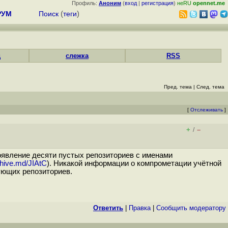
Профиль:
Аноним
(
вход
|
регистрация
)
неRU
opennet.me
РУМ
Поиск
(
теги
)
д
слежка
RSS
Пред. тема
|
След. тема
[
Отслеживать
]
+
–
/
оявление десяти пустых репозиториев с именами
chive.md/JIAtC
). Никакой информации о компрометации учётной
ующих репозиториев.
Ответить
|
Правка
|
Cообщить модератору