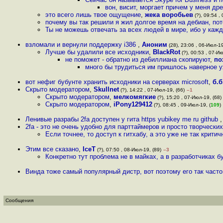
вон, висит, моргает причем у меня дре
это всего лишь твое ощущение
,
жека воробьев
(?), 09:54 ,
почему вы так решили я жил долгое время на дебиан, пот
Ты не можешь отвечать за всех людей в мире, ибо у каж
взломали и вернули поддержку i386
,
Аноним
(28), 23:06 , 06-Июл-19
Лучше бы удалили все исходники
,
BlackRot
(?), 00:53 , 07-Ию
не поможет - обратно из де6иллиана скопируют
,
по
много бы трудиться им пришлось наверное у
вот нефиг бубунте хранить исходники на серверах microsoft
,
б.б
Скрыто модератором
,
Skullnet
(?), 14:22 , 07-Июл-19, (66)
–1
Скрыто модератором
,
мелкомягкие
(?), 15:20 , 07-Июл-19, (68)
Скрыто модератором
,
iPony129412
(?), 08:45 , 09-Июл-19, (
109
)
Ленивые разрабы 2fa доступен у гита https yubikey me ru github
2fa - это не очень удобно для парттаймеров и просто творческ
Если точнее, то доступ к гитхабу, а это уже не так крити
Этим все сказано
,
IceT
(?), 07:50 , 08-Июл-19, (89)
–3
Конкретно тут проблема не в майках, а в разработчиках 
Винда тоже самый популярный дистр, вот поэтому его так част
Сообщения