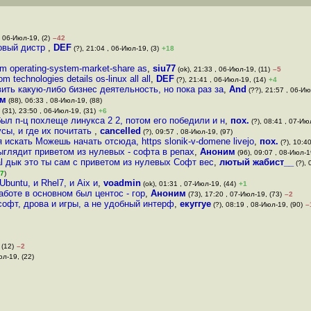
, 06-Июл-19, (2)
–42
мовый дистр
,
DEF
(?), 21:04 , 06-Июл-19, (3)
+18
m operating-system-market-share as
,
siu77
(ok), 21:33 , 06-Июл-19, (11)
–5
technologies details os-linux all all
,
DEF
(?), 21:41 , 06-Июл-19, (14)
+4
ить какую-либо бизнес деятельность, но пока раз за
,
And
(??), 21:57 , 06-Ию
им
(88), 06:33 , 08-Июл-19, (88)
(31), 23:50 , 06-Июл-19, (31)
+6
ыл п-ц похлеще линукса 2 2, потом его победили и н
,
пох.
(?), 08:41 , 07-Ию
сы, и где их почитать
,
cancelled
(?), 09:57 , 08-Июл-19, (97)
я искать Можешь начать отсюда, https slonik-v-domene livejo
,
пох.
(?), 10:4
ыглядит приветом из нулевых - софта в репах
,
Аноним
(96), 09:07 , 08-Июл-1
l дык это ты сам с приветом из нулевых Софт вес
,
лютый жабист__
(?), 
7
)
buntu, и Rhel7, и Aix и
,
voadmin
(ok), 01:31 , 07-Июл-19, (44)
+1
боте в основном был центос - гор
,
Аноним
(73), 17:20 , 07-Июл-19, (73)
–2
софт, дрова и игры, а не удобный интерф
,
екуггуе
(?), 08:19 , 08-Июл-19, (90)
–
 (12)
–2
юл-19, (22)