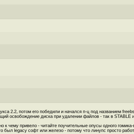
са 2.2, потом его победили и начался п-ц под названием freebs
ий освобождение диска при удалении файлов - так в STABLE и з
но к чему привело - читайте поучительные опусы одного гомика-
о был legacy софт или железо - потому что линyпс просто работ