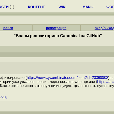
ОСТИ
(
+
)
КОНТЕНТ
WIKI
MAN'ы
ФО
поиск
регистрация
вход/выхо
"Взлом репозиториев Canonical на GitHub"
афиксировано (
https://news.ycombinator.com/item?id=20369902
) п
рии уже удалены, но их следы осели в web-архиве (
https://ar
 Также пока не ясно затронул ли инцидент целостность существ
1045