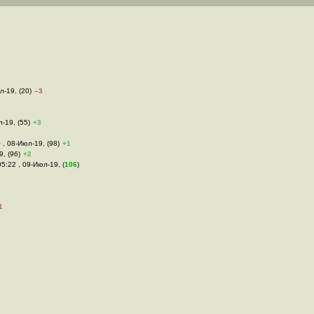
л-19, (20)
–3
л-19, (55)
+3
0 , 08-Июл-19, (98)
+1
9, (96)
+2
05:22 , 09-Июл-19, (
106
)
1