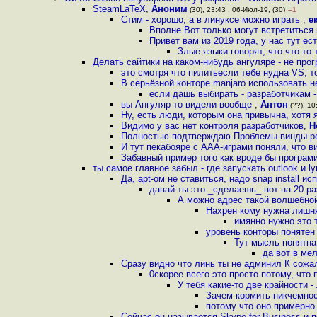
SteamLaTeX
,
Аноним
(30), 23:43 , 06-Июл-19, (30)
–1
Стим - хорошо, а в линуксе можно играть
,
е
Вполне Вот только могут встретиться 
Привет вам из 2019 года, у нас тут ес
Злые языки говорят, что что-то
Делать сайтики на каком-нибудь ангуляре - не пр
это смотря что пилитьесли тебе нудна VS, т
В серьёзной конторе manjaro использовать 
если дашь выбирать - разработчикам - 
вы Ангуляр то видели вообще
,
Антон
(??), 10
Ну, есть люди, которым она привычна, хотя 
Видимо у вас нет контроля разработчиков
,
Н
Полностью подтверждаю Проблемы винды реш
И тут пекабояре с AAA-играми поняли, что в
Забавный пример того как вроде бы програми
ты самое главное забыл - где запускать outlook и l
Да, apt-ом не ставиться, надо snap install и
давай ты это _сделаешь_ вот на 20 ра
А можно адрес такой волшебной
Нахрен кому нужна лишня
имянно нужно это 
уровень конторы понятен 
Тут мысль понятна
да вот в ме
Сразу видно что линь ты не админил К сожа
0скорее всего это просто потому, что
У тебя какие-то две крайности 
Зачем кормить никчемно
потому что оно примерно 
Сейчас он называется Skype for Business и 