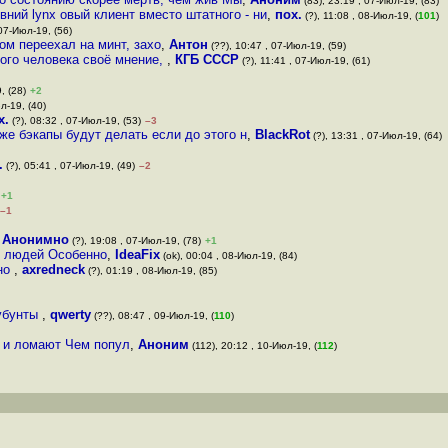
(83), 23:19 , 07-Июл-19, (83)
вний lynx овый клиент вместо штатного - ни
,
пох.
(?), 11:08 , 08-Июл-19, (
101
)
 07-Июл-19, (56)
ом переехал на минт, захо
,
Антон
(??), 10:47 , 07-Июл-19, (59)
дого человека своё мнение,
,
КГБ СССР
(?), 11:41 , 07-Июл-19, (61)
, (28)
+2
л-19, (40)
х.
(?), 08:32 , 07-Июл-19, (53)
–3
же бэкапы будут делать если до этого н
,
BlackRot
(?), 13:31 , 07-Июл-19, (64)
.
(?), 05:41 , 07-Июл-19, (49)
–2
+1
–1
,
Анонимно
(?), 19:08 , 07-Июл-19, (78)
+1
их людей Особенно
,
IdeaFix
(ok), 00:04 , 08-Июл-19, (84)
чно
,
axredneck
(?), 01:19 , 08-Июл-19, (85)
бубунты
,
qwerty
(??), 08:47 , 09-Июл-19, (
110
)
о и ломают Чем попул
,
Аноним
(112), 20:12 , 10-Июл-19, (
112
)