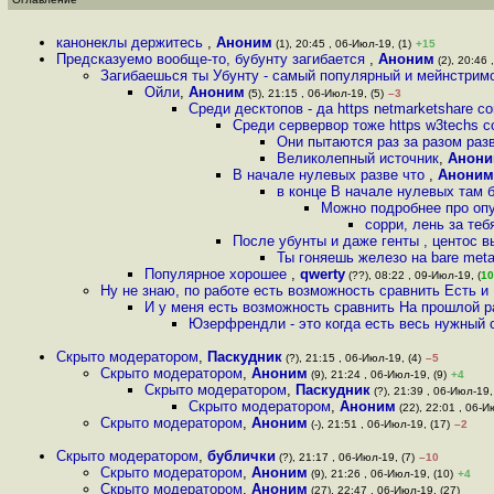
канонеклы держитесь
,
Аноним
(1), 20:45 , 06-Июл-19, (1)
+15
Предсказуемо вообще-то, бубунту загибается
,
Аноним
(2), 20:46 
Загибаешься ты Убунту - самый популярный и мейнстри
Ойли
,
Аноним
(5), 21:15 , 06-Июл-19, (5)
–3
Среди десктопов - да https netmarketshare co
Среди сервервор тоже https w3techs com 
Они пытаются раз за разом разв
Великолепный источник
,
Анон
В начале нулевых разве что
,
Аноним
в конце В начале нулевых там б
Можно подробнее про опу
сорри, лень за теб
После убунты и даже генты , центос в
Ты гоняешь железо на bare meta
Популярное хорошее
,
qwerty
(??), 08:22 , 09-Июл-19, (
10
Ну не знаю, по работе есть возможность сравнить Есть и U
И у меня есть возможность сравнить На прошлой ра
Юзерфрендли - это когда есть весь нужный 
Скрыто модератором
,
Паскудник
(?), 21:15 , 06-Июл-19, (4)
–5
Скрыто модератором
,
Аноним
(9), 21:24 , 06-Июл-19, (9)
+4
Скрыто модератором
,
Паскудник
(?), 21:39 , 06-Июл-19,
Скрыто модератором
,
Аноним
(22), 22:01 , 06-И
Скрыто модератором
,
Аноним
(-), 21:51 , 06-Июл-19, (17)
–2
Скрыто модератором
,
бублички
(?), 21:17 , 06-Июл-19, (7)
–10
Скрыто модератором
,
Аноним
(9), 21:26 , 06-Июл-19, (10)
+4
Скрыто модератором
,
Аноним
(27), 22:47 , 06-Июл-19, (27)