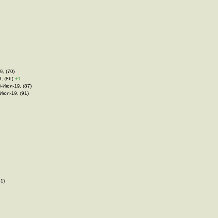
9, (70)
, (86)
+1
8-Июл-19, (87)
-Июл-19, (91)
41)