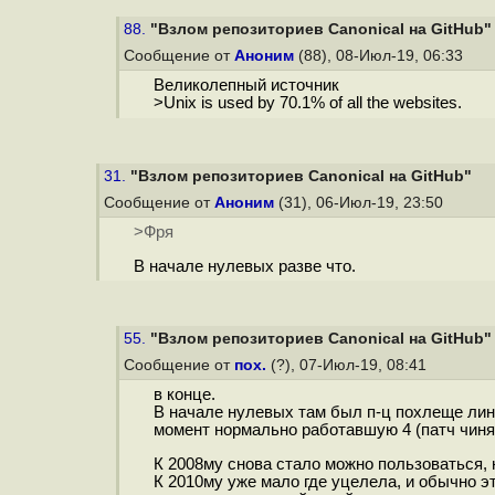
88.
"Взлом репозиториев Canonical на GitHub"
Сообщение от
Аноним
(88), 08-Июл-19, 06:33
Великолепный источник
>Unix is used by 70.1% of all the websites.
31.
"Взлом репозиториев Canonical на GitHub"
Сообщение от
Аноним
(31), 06-Июл-19, 23:50
>Фря
В начале нулевых разве что.
55.
"Взлом репозиториев Canonical на GitHub"
Сообщение от
пох.
(?), 07-Июл-19, 08:41
в конце.
В начале нулевых там был п-ц похлеще линук
момент нормально работавшую 4 (патч чинящ
К 2008му снова стало можно пользоваться, 
К 2010му уже мало где уцелела, и обычно эт