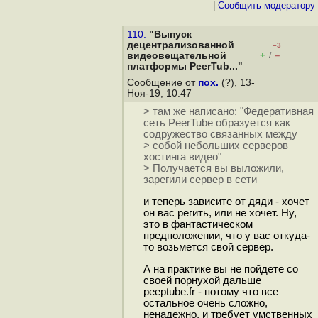
|
Cообщить модератору
110.
"Выпуск
децентрализованной
–3
+
–
видеовещательной
/
платформы PeerTub..."
Сообщение от
пох.
(?), 13-
Ноя-19, 10:47
> там же написано: "Федеративная
сеть PeerTube образуется как
содружество связанных между
> собой небольших серверов
хостинга видео"
> Получается вы выложили,
зарегили сервер в сети
и теперь зависите от дяди - хочет
он вас регить, или не хочет. Ну,
это в фантастическом
предположении, что у вас откуда-
то возьмется свой сервер.
А на практике вы не пойдете со
своей порнухой дальше
peeptube.fr - потому что все
остальное очень сложно,
ненадежно, и требует умственных