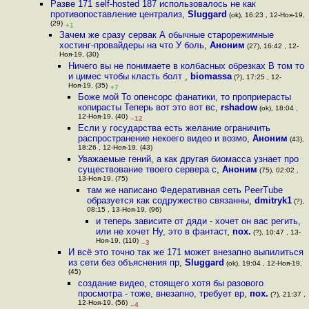
Разве 171 self-hosted 187 использовалось не как
противопоставление централиз
,
Sluggard
(ok), 16:23 , 12-Ноя-19,
(29)
+1
Зачем же сразу сервак А обычные старорежимные
хостинг-провайдеры на что У боль
,
Аноним
(27), 16:42 , 12-
Ноя-19, (30)
Ничего вы не понимаете в колбасных обрезках В том то
и цимес чтобы класть болт
,
biomassa
(?), 17:25 , 12-
Ноя-19, (35)
+7
Боже мой То опенсорс фанатики, то проприерасты
копирасты Теперь вот это вот вс
,
rshadow
(ok), 18:04 ,
12-Ноя-19, (40)
–12
Если у государства есть желание ограничить
распространение некоего видео и возмо
,
Аноним
(43),
18:26 , 12-Ноя-19, (43)
Уважаемые гений, а как другая биомасса узнает про
существование твоего сервера с
,
Аноним
(75), 02:02 ,
13-Ноя-19, (75)
там же написано Федеративная сеть PeerTube
образуется как содружество связанны
,
dmitryk1
(?),
08:15 , 13-Ноя-19, (96)
и теперь зависите от дяди - хочет он вас регить,
или не хочет Ну, это в фантаст
,
пох.
(?), 10:47 , 13-
Ноя-19, (110)
–3
И всё это точно так же 171 может внезапно выпилиться
из сети без объяснения пр
,
Sluggard
(ok), 19:04 , 12-Ноя-19,
(45)
создание видео, стоящего хотя бы разового
просмотра - тоже, внезапно, требует вр
,
пох.
(?), 21:37 ,
12-Ноя-19, (56)
–4