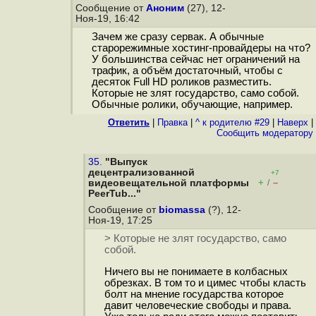
Сообщение от
Аноним
(27), 12-
Ноя-19, 16:42
Зачем же сразу сервак. А обычные
старорежимные хостинг-провайдеры на что?
У большинства сейчас нет ограничений на
трафик, а объём достаточный, чтобы с
десяток Full HD роликов разместить.
Которые не злят государство, само собой.
Обычные ролики, обучающие, например.
Ответить
|
Правка
|
^ к родителю #29
|
Наверх
|
Cообщить модератору
35.
"Выпуск
децентрализованной
+7
+
–
видеовещательной платформы
/
PeerTub..."
Сообщение от
biomassa
(?), 12-
Ноя-19, 17:25
> Которые не злят государство, само
собой.
Ничего вы не понимаете в колбасных
обрезках. В том то и цимес чтобы класть
болт на мнение государства которое
давит человеческие свободы и права.