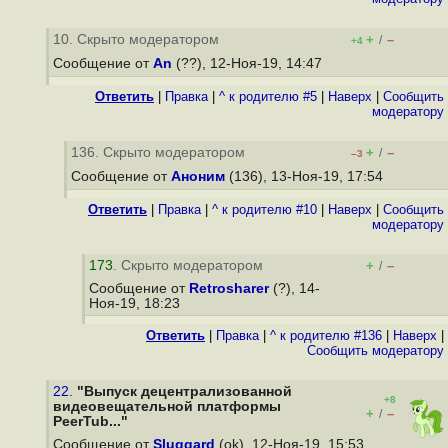
10. Скрыто модератором
+
–
/
+4
Сообщение от
An
(??), 12-Ноя-19, 14:47
Ответить
|
Правка
|
^ к родителю #5
|
Наверх
|
Cообщить
модератору
136. Скрыто модератором
+
–
/
–3
Сообщение от
Аноним
(136), 13-Ноя-19, 17:54
Ответить
|
Правка
|
^ к родителю #10
|
Наверх
|
Cообщить
модератору
173
. Скрыто модератором
+
–
/
Сообщение от
Retrosharer
(?), 14-
Ноя-19, 18:23
Ответить
|
Правка
|
^ к родителю #136
|
Наверх
|
Cообщить модератору
22.
"Выпуск децентрализованной
+8
видеовещательной платформы
+
–
/
PeerTub..."
Сообщение от
Sluggard
(ok), 12-Ноя-19, 15:53