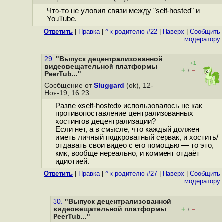
Что-то не уловил связи между "self-hosted" и
YouTube.
Ответить
|
Правка
|
^ к родителю #22
|
Наверх
|
Cообщить
модератору
29.
"Выпуск децентрализованной
+1
видеовещательной платформы
+
–
/
PeerTub..."
Сообщение от
Sluggard
(ok), 12-
Ноя-19, 16:23
Разве «self-hosted» использовалось не как
противопоставление централизованных
хостингов децентрализации?
Если нет, а в смысле, что каждый должен
иметь личный подкроватный сервак, и хостить/
отдавать свои видео с его помощью — то это,
кмк, вообще нереально, и коммент отдаёт
идиотией.
Ответить
|
Правка
|
^ к родителю #27
|
Наверх
|
Cообщить
модератору
30.
"Выпуск децентрализованной
видеовещательной платформы
+
–
/
PeerTub..."