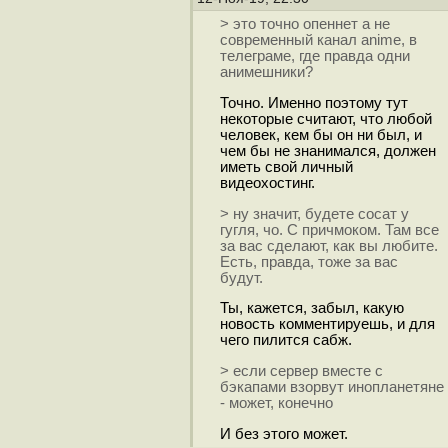
> это точно опеннет а не
современный канал anime, в
телеграме, где правда одни
анимешники?
Точно. Именно поэтому тут
некоторые считают, что любой
человек, кем бы он ни был, и
чем бы не знанимался, должен
иметь свой личный
видеохостинг.
> ну значит, будете cocaт у
гугля, чо. С причмоком. Там все
за вас сделают, как вы любите.
Есть, правда, тоже за вас
будут.
Ты, кажется, забыл, какую
новость комментируешь, и для
чего пилится сабж.
> если сервер вместе с
бэкапами взорвут инопланетяне
- может, конечно
И без этого может.