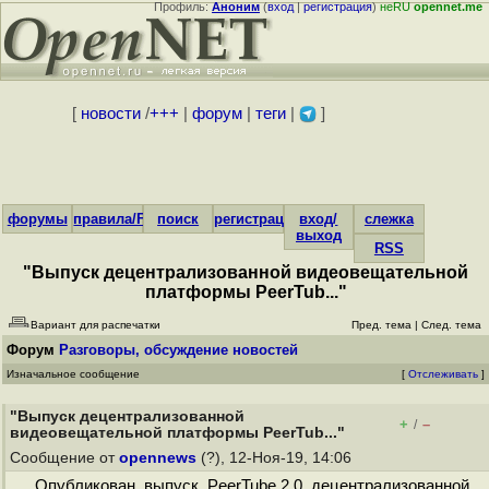
Профиль:
Аноним
(
вход
|
регистрация
)
неRU
opennet.me
[
новости
/
+++
|
форум
|
теги
|
]
форумы
правила/FAQ
поиск
регистрация
вход/
слежка
выход
RSS
"Выпуск децентрализованной видеовещательной
платформы PeerTub..."
Вариант для распечатки
Пред. тема
|
След. тема
Форум
Разговоры, обсуждение новостей
Изначальное сообщение
[
Отслеживать
]
"Выпуск децентрализованной
+
–
/
видеовещательной платформы PeerTub..."
Сообщение от
opennews
(?), 12-Ноя-19, 14:06
Опубликован выпуск PeerTube 2.0, децентрализованной