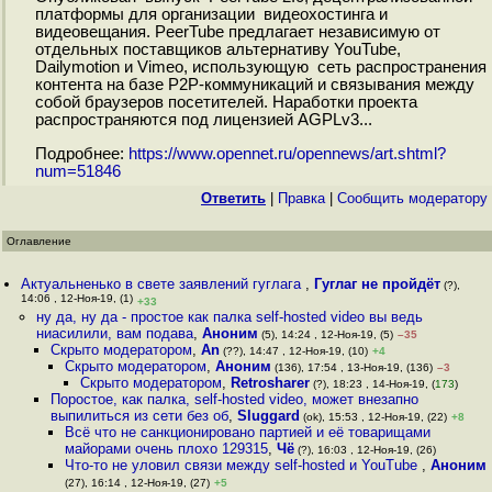
платформы для организации видеохостинга и
видеовещания. PeerTube предлагает независимую от
отдельных поставщиков альтернативу YouTube,
Dailymotion и Vimeo, использующую сеть распространения
контента на базе P2P-коммуникаций и связывания между
собой браузеров посетителей. Наработки проекта
распространяются под лицензией AGPLv3...
Подробнее:
https://www.opennet.ru/opennews/art.shtml?
num=51846
Ответить
|
Правка
|
Cообщить модератору
Оглавление
Актуальненько в свете заявлений гуглага
,
Гуглаг не пройдёт
(?),
14:06 , 12-Ноя-19, (1)
+33
ну да, ну да - простое как палка self-hosted video вы ведь
ниасилили, вам подава
,
Аноним
(5), 14:24 , 12-Ноя-19, (5)
–35
Скрыто модератором
,
An
(??), 14:47 , 12-Ноя-19, (10)
+4
Скрыто модератором
,
Аноним
(136), 17:54 , 13-Ноя-19, (136)
–3
Скрыто модератором
,
Retrosharer
(?), 18:23 , 14-Ноя-19, (
173
)
Поростое, как палка, self-hosted video, может внезапно
выпилиться из сети без об
,
Sluggard
(ok), 15:53 , 12-Ноя-19, (22)
+8
Всё что не санкционировано партией и её товарищами
майорами очень плохо 129315
,
Чё
(?), 16:03 , 12-Ноя-19, (26)
Что-то не уловил связи между self-hosted и YouTube
,
Аноним
(27), 16:14 , 12-Ноя-19, (27)
+5