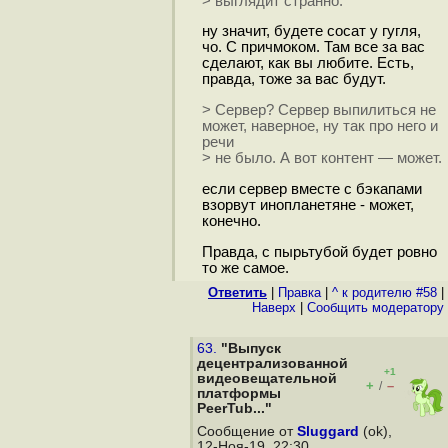
> выглядит странно.
ну значит, будете cocaт у гугля,
чо. С причмоком. Там все за вас
сделают, как вы любите. Есть,
правда, тоже за вас будут.
> Сервер? Сервер выпилиться не
может, наверное, ну так про него и
речи
> не было. А вот контент — может.
если сервер вместе с бэкапами
взорвут инопланетяне - может,
конечно.
Правда, с пырьтубой будет ровно
то же самое.
Ответить
|
Правка
|
^ к родителю #58
|
Наверх
|
Cообщить модератору
63.
"Выпуск
децентрализованной
+1
видеовещательной
+
–
/
платформы
PeerTub..."
Сообщение от
Sluggard
(ok),
12-Ноя-19, 22:30