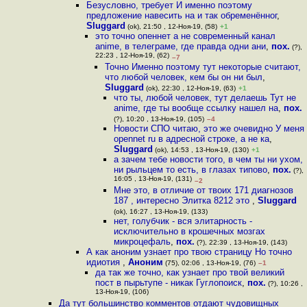
Безусловно, требует И именно поэтому
предложение навесить на и так обременённог
,
Sluggard
(ok), 21:50 , 12-Ноя-19, (58)
+1
это точно опеннет а не современный канал
anime, в телеграме, где правда одни ани
,
пох.
(?),
22:23 , 12-Ноя-19, (62)
–7
Точно Именно поэтому тут некоторые считают,
что любой человек, кем бы он ни был
,
Sluggard
(ok), 22:30 , 12-Ноя-19, (63)
+1
что ты, любой человек, тут делаешь Тут не
anime, где ты вообще ссылку нашел на
,
пох.
(?), 10:20 , 13-Ноя-19, (105)
–4
Новости СПО читаю, это же очевидно У меня
opennet ru в адресной строке, а не ка
,
Sluggard
(ok), 14:53 , 13-Ноя-19, (130)
+1
а зачем тебе новости того, в чем ты ни ухом,
ни рыльцем то есть, в глазах типово
,
пох.
(?),
16:05 , 13-Ноя-19, (131)
–2
Мне это, в отличие от твоих 171 диагнозов
187 , интересно Элитка 8212 это
,
Sluggard
(ok), 16:27 , 13-Ноя-19, (133)
нет, голубчик - вся элитарность -
исключительно в крошечных мозгах
микроцефаль
,
пох.
(?), 22:39 , 13-Ноя-19, (143)
А как аноним узнает про твою страницу Но точно
идиотия
,
Аноним
(75), 02:06 , 13-Ноя-19, (76)
–1
да так же точно, как узнает про твой великий
пост в пырьтупе - никак Гуглопоиск
,
пох.
(?), 10:26 ,
13-Ноя-19, (106)
Да тут большинство комментов отдают чудовищных