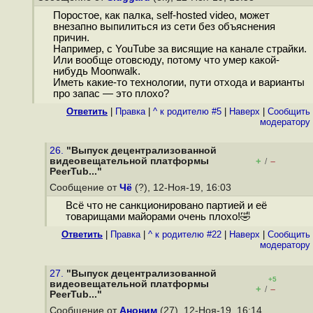
Поростое, как палка, self-hosted video, может
внезапно выпилиться из сети без объяснения
причин.
Например, с YouTube за висящие на канале страйки.
Или вообще отовсюду, потому что умер какой-
нибудь Moonwalk.
Иметь какие-то технологии, пути отхода и варианты
про запас — это плохо?
Ответить
|
Правка
|
^ к родителю #5
|
Наверх
|
Cообщить
модератору
26.
"Выпуск децентрализованной
видеовещательной платформы
+
–
/
PeerTub..."
Сообщение от
Чё
(?), 12-Ноя-19, 16:03
Всё что не санкционировано партией и её
товарищами майорами очень плохо!🤣
Ответить
|
Правка
|
^ к родителю #22
|
Наверх
|
Cообщить
модератору
27.
"Выпуск децентрализованной
+5
видеовещательной платформы
+
–
/
PeerTub..."
Сообщение от
Аноним
(27), 12-Ноя-19, 16:14