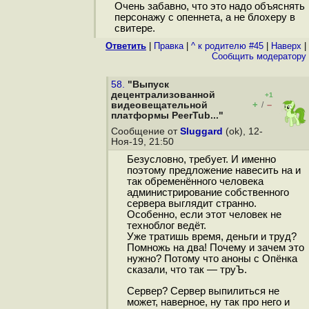
Очень забавно, что это надо объяснять
персонажу с опеннета, а не блохеру в
свитере.
Ответить
|
Правка
|
^ к родителю #45
|
Наверх
|
Cообщить модератору
58.
"Выпуск
децентрализованной
+1
+
–
видеовещательной
/
платформы PeerTub..."
Сообщение от
Sluggard
(ok), 12-
Ноя-19, 21:50
Безусловно, требует. И именно
поэтому предложение навесить на и
так обременённого человека
администрирование собственного
сервера выглядит странно.
Особенно, если этот человек не
техноблог ведёт.
Уже тратишь время, деньги и труд?
Помножь на два! Почему и зачем это
нужно? Потому что аноны с Опёнка
сказали, что так — труЪ.
Сервер? Сервер выпилиться не
может, наверное, ну так про него и