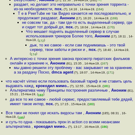
(17), 12:50 , 14-Ноя-19, (162)
+1
раздает, но делает это неправильно с точки зрения торрента -
из-за необходимости
,
пох.
(?), 14:16 , 14-Ноя-19, (
164
)
Т е в PeerTube не так Видео качается не последовательно, и
продолжает раздават
,
Аноним
(17), 16:20 , 14-Ноя-19, (
169
)
не совсем так, да - там где-то есть выделенный сервер, где
и сидит тот добрый дя
,
пох.
(?), 18:04 , 14-Ноя-19, (
170
)
Что мешает поднять выделенный сервер в случае
использования трекеров Более того
,
Аноним
(17), 18:11 , 14-
Ноя-19, (
)
172
дык, то же самое - если сам поднимаешь - это твой
сервер, твои заботы и риски и
,
пох.
(?), 18:40 , 14-Ноя-19,
(
)
174
А интересно с точки зрения закона просмотр пиратских фильмов
онлайн и хранение н
,
Аноним
(81), 15:35 , 14-Ноя-19, (
167
)
мы давно решили эту проблему - вас закрывают не за хранение,
а за раздачу Поско
,
dmca agent
(?), 18:07 , 14-Ноя-19, (
171
)
что насчёт vimeo если пользовать базовый тариф и не ставить цель
выдавать кажд
,
крокодил мимо..
(?), 12:55 , 15-Ноя-19, (
181
)
Альтернатива чему Принципы построения различные
,
Аноним
(81),
15:21 , 15-Ноя-19, (
)
182
да все то же самое - любой сервис, предоставляемый тебе дядей,
имеет такое интер
,
пох.
(?), 17:15 , 15-Ноя-19, (
183
)
Все таки не понял где искать видосы там
,
Аноним
(185), 08:31 , 16-
Ноя-19, (
)
185
и суть-то одна - показывать прон in action со всеми нюансами
альтернатива
,
крокодил мимо..
(?), 13:17 , 16-Ноя-19, (
186
)