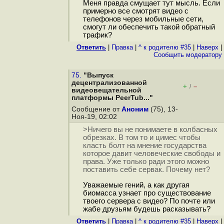
Меня правда смущает тут мысль. Если
примерно все смотрят видео с
телефонов через мобильные сети,
смогут ли обеспечить такой обратный
трафик?
Ответить
|
Правка
|
^ к родителю #35
|
Наверх
|
Cообщить модератору
75.
"Выпуск
децентрализованной
+
–
/
видеовещательной
платформы PeerTub..."
Сообщение от
Аноним
(75), 13-
Ноя-19, 02:02
>Ничего вы не понимаете в колбасных
обрезках. В том то и цимес чтобы
класть болт на мнение государства
которое давит человеческие свободы и
права. Уже только ради этого можно
поставить себе сервак. Почему нет?
Уважаемые гений, а как другая
биомасса узнает про существование
твоего сервера с видео? По почте или
жабе друзьям будешь расказывать?
Ответить
|
Правка
|
^ к родителю #35
|
Наверх
|