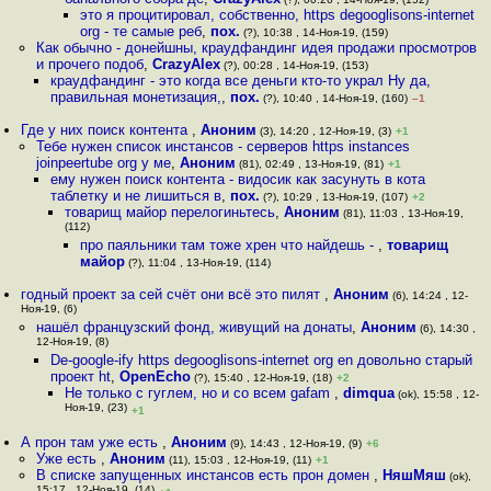
это я процитировал, собственно, https degooglisons-internet
org - те самые реб
,
пох.
(?), 10:38 , 14-Ноя-19, (159)
Как обычно - донейшны, краудфандинг идея продажи просмотров
и прочего подоб
,
CrazyAlex
(?), 00:28 , 14-Ноя-19, (153)
краудфандинг - это когда все деньги кто-то украл Ну да,
правильная монетизация,
,
пох.
(?), 10:40 , 14-Ноя-19, (160)
–1
Где у них поиск контента
,
Аноним
(3), 14:20 , 12-Ноя-19, (3)
+1
Тебе нужен список инстансов - серверов https instances
joinpeertube org у ме
,
Аноним
(81), 02:49 , 13-Ноя-19, (81)
+1
ему нужен поиск контента - видосик как засунуть в кота
таблетку и не лишиться в
,
пох.
(?), 10:29 , 13-Ноя-19, (107)
+2
товарищ майор перелогиньтесь
,
Аноним
(81), 11:03 , 13-Ноя-19,
(112)
про паяльники там тоже хрен что найдешь -
,
товарищ
майор
(?), 11:04 , 13-Ноя-19, (114)
годный проект за сей счёт они всё это пилят
,
Аноним
(6), 14:24 , 12-
Ноя-19, (6)
нашёл французский фонд, живущий на донаты
,
Аноним
(6), 14:30 ,
12-Ноя-19, (8)
De-google-ify https degooglisons-internet org en довольно старый
проект ht
,
OpenEcho
(?), 15:40 , 12-Ноя-19, (18)
+2
Не только с гуглем, но и со всем gafam
,
dimqua
(ok), 15:58 , 12-
Ноя-19, (23)
+1
А прон там уже есть
,
Аноним
(9), 14:43 , 12-Ноя-19, (9)
+6
Уже есть
,
Аноним
(11), 15:03 , 12-Ноя-19, (11)
+1
В списке запущенных инстансов есть прон домен
,
НяшМяш
(ok),