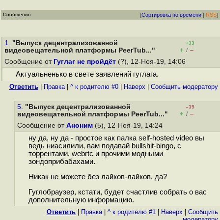
Сообщения
[
Сортировка по времени
|
RSS
]
1.
"Выпуск децентрализованной
+33
+
–
видеовещательной платформы PeerTub..."
/
Сообщение от
Гуглаг не пройдёт
(?), 12-Ноя-19, 14:06
Актуальненько в свете заявлений гуглага.
Ответить
|
Правка
|
^ к родителю #0
|
Наверх
|
Cообщить модератору
5.
"Выпуск децентрализованной
–35
+
–
видеовещательной платформы PeerTub..."
/
Сообщение от
Аноним
(5), 12-Ноя-19, 14:24
ну да, ну да - простое как палка self-hosted video вы
ведь ниасилили, вам подавай bullshit-bingo, с
торрентами, webrtc и прочими модными
зондоприбабахами.
Никак не можете без лайков-лайков, да?
Гуглобраузер, кстати, будет счастлив собрать о вас
дополнительную информацию.
Ответить
|
Правка
|
^ к родителю #1
|
Наверх
|
Cообщить
модератору