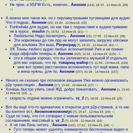
15:17 , 12-Ноя-19, (14)
+1
Не прон, а NSFW Есть, конечно
,
Аноним
(142), 16:15 , 12-Ноя-19, (28)
+1
А можно мне такое же, но с перламутровыми пуговицами для аудио
Что б подкас
,
Аноним
(15), 15:30 , 12-Ноя-19, (15)
Funkwhale для аудио, но как там с подкастами и аудиостримами
не в курсе
,
meulin
(?), 15:52 , 12-Ноя-19, (21)
+1
Любопытно Надо посмотреть
,
Аноним
(15), 17:55 , 12-Ноя-19, (39)
Эти норкоманы до сих пор не могут запилить загрузку обложки
для альбома Это выш
,
Ретроград
(?), 18:10 , 12-Ноя-19, (41)
+1
VK Тонны любого аудио любых исполнителей Уже и не помню
когда оффлайн плееры и
,
Аноним
(115), 11:33 , 13-Ноя-19, (115)
–3
это в общем хорошо, что вы увлекаетесь музыкой И отдельно
для вас хорошо, что пр
,
товарищ майор
(?), 11:56 , 13-Ноя-19, (119)
мне вот прямо расстановки вспомнились тут ещё мама, папа
и жена нужны, для по
,
Аноним
(157), 01:36 , 14-Ноя-19, (157)
Ничего не сказано про потоковое вещание Уже можно организовать
p2p трансляцию
,
Аноним
(17), 15:40 , 12-Ноя-19, (17)
+1
Хочешь быстро убить свой ЖД, добро пожаловать
,
Аноним
(-), 15:40 ,
12-Ноя-19, (19)
–5
скорость отдачи можно ограничить
,
vz_2
(?), 16:00 , 12-Ноя-19, (25)
Вот бы ещё что-то адекватное и открытое для p2p-стримов, а то как
бы контент ест
,
Аномномномнимус
(?), 15:47 , 12-Ноя-19, (20)
+1
Судя по тому, что ггл сотворил с новым пользовательским
соглашением, массовый и
,
vz_2
(?), 15:59 , 12-Ноя-19, (24)
А чё там Лень читать
,
Аноним
(142), 17:21 , 12-Ноя-19, (34)
+2
Гугл теперь может удалять коммерчески бесполезные видео и