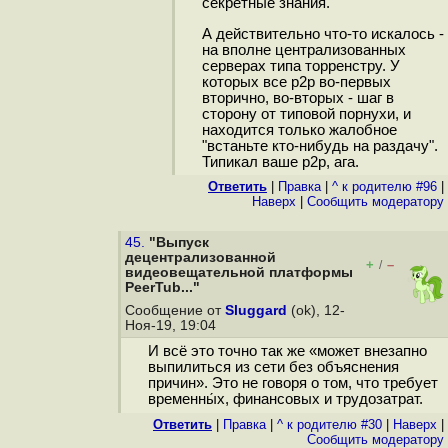
секретные знания.
А действительно что-то искалось -
на вполне централизованных
серверах типа торренстру. У
которых все p2p во-первых
вторично, во-вторых - шаг в
сторону от типовой порнухи, и
находится только жалобное
"встаньте кто-нибудь на раздачу".
Типикал ваше p2p, ага.
Ответить
|
Правка
|
^ к родителю #96
|
Наверх
|
Cообщить модератору
45.
"Выпуск
децентрализованной
+
–
/
видеовещательной платформы
PeerTub..."
Сообщение от
Sluggard
(ok), 12-
Ноя-19, 19:04
И всё это точно так же «может внезапно
выпилиться из сети без объяснения
причин». Это не говоря о том, что требует
временны́х, финансовых и трудозатрат.
Ответить
|
Правка
|
^ к родителю #30
|
Наверх
|
Cообщить модератору