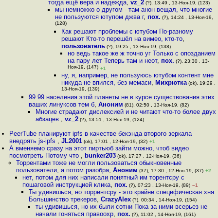
тогда ещё вера и надежда
,
vz_2
(?), 13:49 , 13-Ноя-19, (123)
мы немножко о другом - там анон вещал, что многие
не пользуются ютупом джва г
,
пох.
(?), 14:24 , 13-Ноя-19,
(128)
Как решают проблемы с ютубом По-разному
решают Кто-то перешёл на вимео, кто-то
,
пользователь
(?), 19:25 , 13-Ноя-19, (138)
но ведь такое же ж точно уг Только с опозданием
на пару лет Теперь там и неот
,
пох.
(?), 23:30 , 13-
Ноя-19, (147)
+1
ну, я, например, не пользуюсь ютубом контент мне
никуда не впился, без мемаси
,
Михрютка
(ok), 19:29 ,
13-Ноя-19, (139)
99 99 населения этой планеты не в курсе существования этих
ваших линуксов тем б
,
Аноним
(81), 02:50 , 13-Ноя-19, (82)
Многие страдают дислексией и не читают что-то более двух
абзацев
,
vz_2
(?), 13:51 , 13-Ноя-19, (124)
PeerTube планируют ipfs в качестве бекэнда второго зеркала
внедрять js-ipfs
,
JL2001
(ok), 17:01 , 12-Ноя-19, (32)
+1
А вменяемо сразу на этот пиртьюб зайти можно, чтоб видео
посмотреть Потому что
,
bunker203
(ok), 17:27 , 12-Ноя-19, (36)
Торрентами тоже не могли пользоваться обыкновенные
пользователи, а потом разобра
,
Аноним
(37), 17:30 , 12-Ноя-19, (37)
+2
нет, потом для них написали понятный им торентсру с
пошаговой инструкцией клика
,
пох.
(?), 07:23 , 13-Ноя-19, (89)
–1
Ты удивишься, но торрентсру - это крайне специфическая хня
Большинство трекеров
,
CrazyAlex
(?), 00:34 , 14-Ноя-19, (154)
ты удивишься, но их были сотни Пока за ними всерьез не
начали гоняться правоохр
,
пох.
(?), 11:02 , 14-Ноя-19, (161)