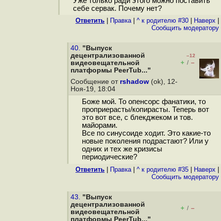
Уже только ради этого можно поставить
себе сервак. Почему нет?
Ответить
|
Правка
|
^ к родителю #30
|
Наверх
|
Cообщить модератору
40.
"Выпуск
децентрализованной
–12
+
–
видеовещательной
/
платформы PeerTub..."
Сообщение от
rshadow
(ok), 12-
Ноя-19, 18:04
Боже мой. То опенсорс фанатики, то
проприерасты/копирасты. Теперь вот
это вот все, с блекджеком и тов.
майорами.
Все по синусоиде ходит. Это какие-то
новые поколения подрастают? Или у
одних и тех же кризисы
периодические?
Ответить
|
Правка
|
^ к родителю #35
|
Наверх
|
Cообщить модератору
43.
"Выпуск
децентрализованной
+
–
/
видеовещательной
платформы PeerTub..."