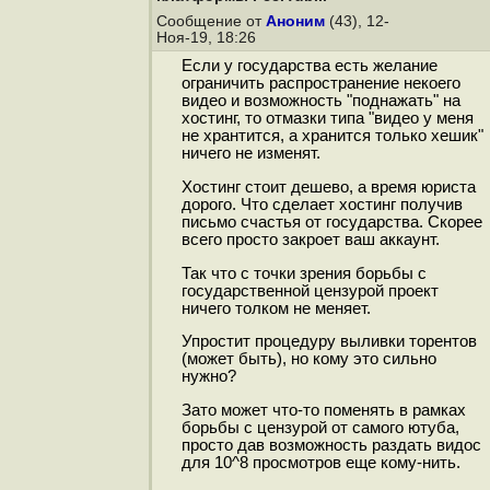
Сообщение от
Аноним
(43), 12-
Ноя-19, 18:26
Если у государства есть желание
ограничить распространение некоего
видео и возможность "поднажать" на
хостинг, то отмазки типа "видео у меня
не хрантится, а хранится только хешик"
ничего не изменят.
Хостинг стоит дешево, а время юриста
дорого. Что сделает хостинг получив
письмо счастья от государства. Скорее
всего просто закроет ваш аккаунт.
Так что с точки зрения борьбы с
государственной цензурой проект
ничего толком не меняет.
Упростит процедуру выливки торентов
(может быть), но кому это сильно
нужно?
Зато может что-то поменять в рамках
борьбы с цензурой от самого ютуба,
просто дав возможность раздать видос
для 10^8 просмотров еще кому-нить.