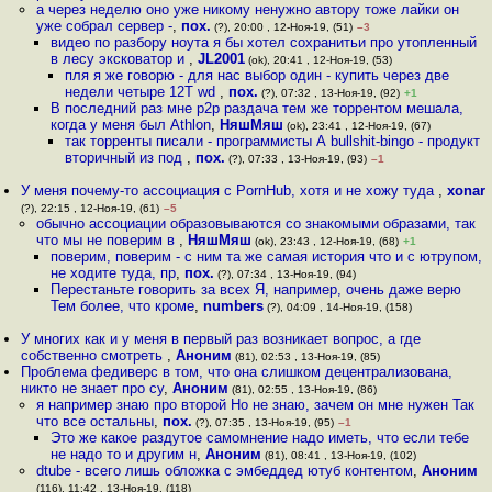
а через неделю оно уже никому ненужно автору тоже лайки он
уже собрал сервер -
,
пох.
(?), 20:00 , 12-Ноя-19, (51)
–3
видео по разбору ноута я бы хотел сохранитьи про утопленный
в лесу эксковатор и
,
JL2001
(ok), 20:41 , 12-Ноя-19, (53)
пля я же говорю - для нас выбор один - купить через две
недели четыре 12T wd
,
пох.
(?), 07:32 , 13-Ноя-19, (92)
+1
В последний раз мне p2p раздача тем же торрентом мешала,
когда у меня был Athlon
,
НяшМяш
(ok), 23:41 , 12-Ноя-19, (67)
так торренты писали - программисты А bullshit-bingo - продукт
вторичный из под
,
пох.
(?), 07:33 , 13-Ноя-19, (93)
–1
У меня почему-то ассоциация с PornHub, хотя и не хожу туда
,
xonar
(?), 22:15 , 12-Ноя-19, (61)
–5
обычно ассоциации образовываются со знакомыми образами, так
что мы не поверим в
,
НяшМяш
(ok), 23:43 , 12-Ноя-19, (68)
+1
поверим, поверим - с ним та же самая история что и с ютрупом,
не ходите туда, пр
,
пох.
(?), 07:34 , 13-Ноя-19, (94)
Перестаньте говорить за всех Я, например, очень даже верю
Тем более, что кроме
,
numbers
(?), 04:09 , 14-Ноя-19, (158)
У многих как и у меня в первый раз возникает вопрос, а где
собственно смотреть
,
Аноним
(81), 02:53 , 13-Ноя-19, (85)
Проблема федиверс в том, что она слишком децентрализована,
никто не знает про су
,
Аноним
(81), 02:55 , 13-Ноя-19, (86)
я например знаю про второй Но не знаю, зачем он мне нужен Так
что все остальны
,
пох.
(?), 07:35 , 13-Ноя-19, (95)
–1
Это же какое раздутое самомнение надо иметь, что если тебе
не надо то и другим н
,
Аноним
(81), 08:41 , 13-Ноя-19, (102)
dtube - всего лишь обложка с эмбеддед ютуб контентом
,
Аноним
(116), 11:42 , 13-Ноя-19, (118)