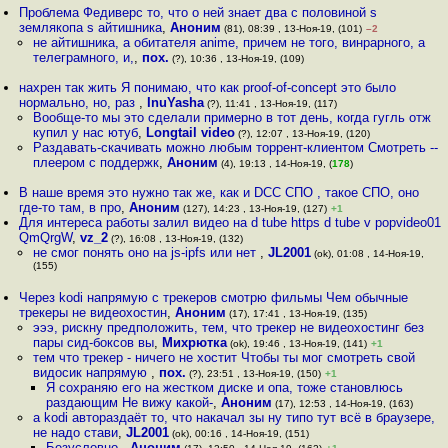
Проблема Федиверс то, что о ней знает два с половиной s
землякопа s айтишника
,
Аноним
(81), 08:39 , 13-Ноя-19, (101)
–2
не айтишника, а обитателя anime, причем не того, винрарного, а
телеграмного, и,
,
пох.
(?), 10:36 , 13-Ноя-19, (109)
нахрен так жить Я понимаю, что как proof-of-concept это было
нормально, но, раз
,
InuYasha
(?), 11:41 , 13-Ноя-19, (117)
Вообще-то мы это сделали примерно в тот день, когда гугль отж
купил у нас ютуб
,
Longtail video
(?), 12:07 , 13-Ноя-19, (120)
Раздавать-скачивать можно любым торрент-клиентом Смотреть --
плеером с поддержк
,
Аноним
(4), 19:13 , 14-Ноя-19, (
178
)
В наше время это нужно так же, как и DCC СПО , такое СПО, оно
где-то там, в про
,
Аноним
(127), 14:23 , 13-Ноя-19, (127)
+1
Для интереса работы залил видео на d tube https d tube v popvideo01
QmQrgW
,
vz_2
(?), 16:08 , 13-Ноя-19, (132)
не смог понять оно на js-ipfs или нет
,
JL2001
(ok), 01:08 , 14-Ноя-19,
(155)
Через kodi напрямую с трекеров смотрю фильмы Чем обычные
трекеры не видеохостин
,
Аноним
(17), 17:41 , 13-Ноя-19, (135)
эээ, рискну предположить, тем, что трекер не видеохостинг без
пары сид-боксов вы
,
Михрютка
(ok), 19:46 , 13-Ноя-19, (141)
+1
тем что трекер - ничего не хостит Чтобы ты мог смотреть свой
видосик напрямую
,
пох.
(?), 23:51 , 13-Ноя-19, (150)
+1
Я сохраняю его на жестком диске и опа, тоже становлюсь
раздающим Не вижу какой-
,
Аноним
(17), 12:53 , 14-Ноя-19, (163)
а kodi автораздаёт то, что накачал зы ну типо тут всё в браузере,
не надо стави
,
JL2001
(ok), 00:16 , 14-Ноя-19, (151)
Безусловно
,
Аноним