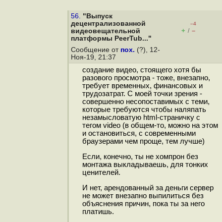
56.
"Выпуск
децентрализованной
–4
+
–
видеовещательной
/
платформы PeerTub..."
Сообщение от
пох.
(?), 12-
Ноя-19, 21:37
создание видео, стоящего хотя бы
разового просмотра - тоже, внезапно,
требует временных, финансовых и
трудозатрат. С моей точки зрения -
совершенно несопоставимых с теми,
которые требуются чтобы наляпать
незамысловатую html-страничку с
тегом video (в общем-то, можно на этом
и остановиться, с современными
браузерами чем проще, тем лучше)
Если, конечно, ты не хомпрон без
монтажа выкладываешь, для тонких
ценителей.
И нет, арендованный за деньги сервер
не может внезапно выпилиться без
объяснения причин, пока ты за него
платишь.