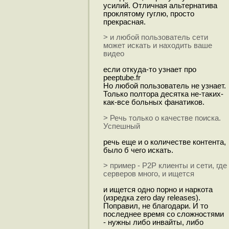
усилий. Отличная альтернатива
проклятому гуглю, просто
прекрасная.
> и любой пользователь сети
может искать и находить ваше
видео
если откуда-то узнает про
peeptube.fr
Но любой пользователь не узнает.
Только полтора десятка не-таких-
как-все больных фанатиков.
> Речь только о качестве поиска.
Успешный
речь еще и о количестве контента,
было б чего искать.
> пример - P2P клиенты и сети, где
серверов много, и ищется
и ищется одно порно и наркота
(изредка zero day releases).
Поправил, не благодари. И то
последнее время со сложностями
- нужны либо инвайты, либо