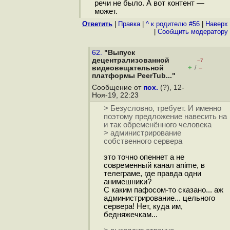
речи не было. А вот контент —
может.
Ответить
|
Правка
|
^ к родителю #56
|
Наверх
|
Cообщить модератору
62.
"Выпуск
децентрализованной
–7
+
–
видеовещательной
/
платформы PeerTub..."
Сообщение от
пох.
(?), 12-
Ноя-19, 22:23
> Безусловно, требует. И именно
поэтому предложение навесить на
и так обременённого человека
> администрирование
собственного сервера
это точно опеннет а не
современный канал anime, в
телеграме, где правда одни
анимешники?
С каким пафосом-то сказано... аж
администрирование... цельного
сервера! Нет, куда им,
бедняжечкам...