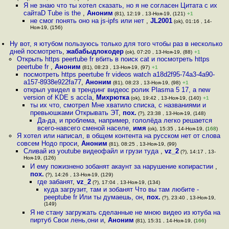
Я не знаю что ты хотел сказать, но я не согласен Цитата с их
сайтаD Tube is the
,
Аноним
(81), 12:19 , 13-Ноя-19, (121)
+1
не смог понять оно на js-ipfs или нет
,
JL2001
(ok), 01:16 , 14-
Ноя-19, (156)
Ну вот, я ютубом пользуюсь только для того чтобы раз в несколько
дней посмотреть
,
жабабыдлокодер
(ok), 07:20 , 13-Ноя-19, (88)
+1
Открыть https peertube fr вбить в поиск cat и посмотреть https
peertube fr
,
Аноним
(81), 08:23 , 13-Ноя-19, (97)
+1
посмотреть https peertube fr videos watch a18d2f95-74a3-4a90-
a157-8938e922fa77
,
Аноним
(81), 08:23 , 13-Ноя-19, (98)
+1
открыл увидел в трендинг видеос ролик Plasma 5 17, a new
version of KDE s accla
,
Михрютка
(ok), 19:42 , 13-Ноя-19, (140)
+1
ты их что, смотрел Мне хватило списка, с названиями и
превьюшками Открывать ЭТ
,
пох.
(?), 23:38 , 13-Ноя-19, (148)
Да-да, и проблема, например, гололёда легко решается
всего-навсего сменой населе
,
имя
(ok), 15:35 , 14-Ноя-19, (
168
)
Я хотел или написал, в общем контента на русском нет от слова
совсем Нодо проси
,
Аноним
(81), 08:25 , 13-Ноя-19, (99)
Сливай из youtube видеофайл и грузи туда
,
vz_2
(?), 14:17 , 13-
Ноя-19, (126)
И ему пожизнено зобанят акаунт за нарушение копирастии
,
пох.
(?), 14:26 , 13-Ноя-19, (129)
где забанят
,
vz_2
(?), 17:04 , 13-Ноя-19, (134)
куда загрузит, там и зобанят Что вы там любите -
peeptube fr Или ты думаешь, он
,
пох.
(?), 23:40 , 13-Ноя-19,
(149)
Я не стану загружать сделанные не мною видео из ютуба на
пиртуб Свои лень,они и
,
Аноним
(81), 15:31 , 14-Ноя-19, (
166
)