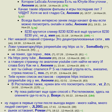
Которое LaScala Аллегрова Есть на Ютубе Или уточни
,
Аноним
(4), 18:54 , 14-Ноя-19, (
176
)
Качаю таким образом фильмы и игры последние лет 7
ЧЯДНТ Хотя не всё гладко Св
,
Аноним
(4), 18:57 , 14-Ноя-19,
(
)
177
Всегда было интересно зачем люди качают ф-мы если
можно посмотреть онлайн и забы
,
Аноним
(81), 19:31 , 14-
Ноя-19, (
)
179
8230 крутится спинер 8230 8230 всё ещё грузится 8230
8230 упс, не д
,
имя
(ok), 21:18 , 14-Ноя-19, (
180
)
+1
Нет никакой главной страницы Это децентрализованные сети
,
xm
(ok), 18:36 , 12-Ноя-19, (44)
Лови гуманитаркуhttps joinpeertube org https us tv
,
SomeBody
(??),
20:48 , 12-Ноя-19, (55)
–1
не понял, где порно
,
пох.
(?), 07:26 , 13-Ноя-19, (91)
+1
На https pony tube
,
Аноним
(65), 23:14 , 12-Ноя-19, (66)
+3
а главную страницу по аналогии youtube com найти не могу И
слава Богу Как ни з
,
Аноним
(-), 23:44 , 12-Ноя-19, (69)
+3
вот ты сейчас спалился P S на главной утрупа есть, внезапно,
строка поиска С
,
пох.
(?), 07:25 , 13-Ноя-19, (90)
Тебе нужен список инстансов - серверов https instances
joinpeertube org у ме
,
Аноним
(81), 02:51 , 13-Ноя-19, (83)
В Ростелеком также, нужен впн что посмотреть список
,
vz_2
(?),
14:06 , 13-Ноя-19, (125)
+2
Ну пока работает еще один способ с Ростелекомом, здесь на
опеннете где-то есть р
,
Вовук
(?), 00:22 , 16-Ноя-19, (
184
)
ну ладно в первые сутки после выхода видео - много хайпа, много
людей смотрят -
,
JL2001
(ok), 17:41 , 12-Ноя-19, (38)
рынок устаканит
,
Роман
(??), 18:12 , 12-Ноя-19, (42)
+1