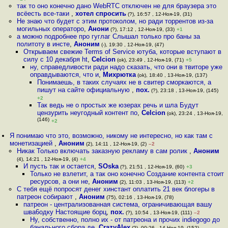
так то оно конечно дано WebRTC отключен не для браузера это
всёесть все-таки
,
хотел спросить
(?), 16:57 , 12-Ноя-19, (31)
Не знаю что будет с этим протоколом, но ради торрентов из-за
могильных операторо
,
Анони
(?), 17:12 , 12-Ноя-19, (33)
+1
а можно подробнее про гуглаг Слышал только про баны за
политоту в инсте
,
Аноним
(-), 19:30 , 12-Ноя-19, (47)
Открываем свежие Terms of Service ютуба, которые вступают в
силу с 10 декабря ht
,
Celcion
(ok), 23:49 , 12-Ноя-19, (71)
+5
ну, справедливости ради надо сказать, что они в твиторе уже
оправдываются, что и
,
Михрютка
(ok), 18:40 , 13-Ноя-19, (137)
Понимаешь, в таких случаях не в свитер сморкаются, а
пишут на сайте официальную
,
пох.
(?), 23:18 , 13-Ноя-19, (145)
+2
Так ведь не о простых же юзерах речь и шла Будут
цензурить неугодный контент по
,
Celcion
(ok), 23:24 , 13-Ноя-19,
(146)
+2
Я понимаю что это, возможно, никому не интересно, но как там с
монетизацией
,
Аноним
(2), 14:11 , 12-Ноя-19, (2)
–2
Никак Только включать заказную рекламу в сам ролик
,
Аноним
(4), 14:21 , 12-Ноя-19, (4)
+4
И пусть так и остается
,
SOska
(?), 21:51 , 12-Ноя-19, (60)
+3
Только не взлетит, а так оно конечно Создание контента стоит
ресурсов, а они не
,
Аноним
(2), 11:03 , 13-Ноя-19, (113)
+2
С тебя ещё попросят денег хинстант оплатить 21 век блогеры в
патреон собирают
,
Аноним
(75), 02:16 , 13-Ноя-19, (78)
патреон - централизованная система, ограничивающая вашу
шва6одку Настоящие борц
,
пох.
(?), 10:54 , 13-Ноя-19, (111)
–2
Ну, собственно, полно их - от патреона и прочих indiegogo до
банального сбора де
,
CrazyAlex
(?), 00:26 , 14-Ноя-19, (152)