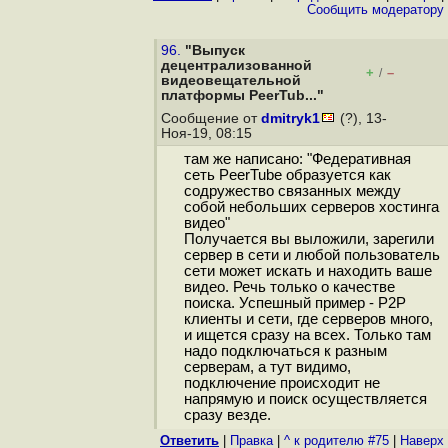
Cообщить модератору
96.
"Выпуск
децентрализованной
+
–
/
видеовещательной
платформы PeerTub..."
Сообщение от
dmitryk1
(?), 13-
Ноя-19, 08:15
там же написано: "Федеративная
сеть PeerTube образуется как
содружество связанных между
собой небольших серверов хостинга
видео"
Получается вы выложили, зарегили
сервер в сети и любой пользователь
сети может искать и находить ваше
видео. Речь только о качестве
поиска. Успешный пример - P2P
клиенты и сети, где серверов много,
и ищется сразу на всех. Только там
надо подключаться к разным
серверам, а тут видимо,
подключение происходит не
напрямую и поиск осуществляется
сразу везде.
Ответить
|
Правка
|
^ к родителю #75
|
Наверх