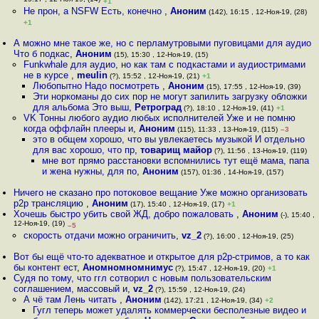
15:17 , 12-Ноя-19, (14)
+1
Не прон, а NSFW Есть, конечно
,
Аноним
(142), 16:15 , 12-Ноя-19, (28)
+1
А можно мне такое же, но с перламутровыми пуговицами для аудио
Что б подкас
,
Аноним
(15), 15:30 , 12-Ноя-19, (15)
Funkwhale для аудио, но как там с подкастами и аудиостримами
не в курсе
,
meulin
(?), 15:52 , 12-Ноя-19, (21)
+1
Любопытно Надо посмотреть
,
Аноним
(15), 17:55 , 12-Ноя-19, (39)
Эти норкоманы до сих пор не могут запилить загрузку обложки
для альбома Это выш
,
Ретроград
(?), 18:10 , 12-Ноя-19, (41)
+1
VK Тонны любого аудио любых исполнителей Уже и не помню
когда оффлайн плееры и
,
Аноним
(115), 11:33 , 13-Ноя-19, (115)
–3
это в общем хорошо, что вы увлекаетесь музыкой И отдельно
для вас хорошо, что пр
,
товарищ майор
(?), 11:56 , 13-Ноя-19, (119)
мне вот прямо расстановки вспомнились тут ещё мама, папа
и жена нужны, для по
,
Аноним
(157), 01:36 , 14-Ноя-19, (157)
Ничего не сказано про потоковое вещание Уже можно организовать
p2p трансляцию
,
Аноним
(17), 15:40 , 12-Ноя-19, (17)
+1
Хочешь быстро убить свой ЖД, добро пожаловать
,
Аноним
(-), 15:40 ,
12-Ноя-19, (19)
–5
скорость отдачи можно ограничить
,
vz_2
(?), 16:00 , 12-Ноя-19, (25)
Вот бы ещё что-то адекватное и открытое для p2p-стримов, а то как
бы контент ест
,
Аномномномнимус
(?), 15:47 , 12-Ноя-19, (20)
+1
Судя по тому, что ггл сотворил с новым пользовательским
соглашением, массовый и
,
vz_2
(?), 15:59 , 12-Ноя-19, (24)
А чё там Лень читать
,
Аноним
(142), 17:21 , 12-Ноя-19, (34)
+2
Гугл теперь может удалять коммерчески бесполезные видео и