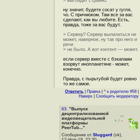
> выглядит странно.
ну значит, будете cocaт у гугля,
чо. С причмоком. Там все за вас
сделают, как вы любите. Есть,
правда, тоже за вас будут.
> Сервер? Сервер выпилиться не
может, наверное, ну так про него и
речи
> не было. А вот контент — может.
если сервер вместе с бэкапами
взорвут инопланетяне - может,
конечно.
Правда, с пырьтубой будет ровно
то же самое.
Ответить
|
Правка
|
^ к родителю #58
|
Наверх
|
Cообщить модератору
63.
"Выпуск
децентрализованной
+1
видеовещательной
+
–
/
платформы
PeerTub..."
Сообщение от
Sluggard
(ok),
12-Ноя-19, 22:30