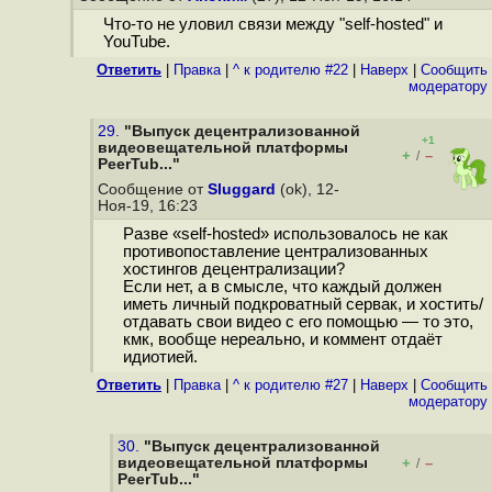
Что-то не уловил связи между "self-hosted" и
YouTube.
Ответить
|
Правка
|
^ к родителю #22
|
Наверх
|
Cообщить
модератору
29.
"Выпуск децентрализованной
+1
видеовещательной платформы
+
–
/
PeerTub..."
Сообщение от
Sluggard
(ok), 12-
Ноя-19, 16:23
Разве «self-hosted» использовалось не как
противопоставление централизованных
хостингов децентрализации?
Если нет, а в смысле, что каждый должен
иметь личный подкроватный сервак, и хостить/
отдавать свои видео с его помощью — то это,
кмк, вообще нереально, и коммент отдаёт
идиотией.
Ответить
|
Правка
|
^ к родителю #27
|
Наверх
|
Cообщить
модератору
30.
"Выпуск децентрализованной
видеовещательной платформы
+
–
/
PeerTub..."