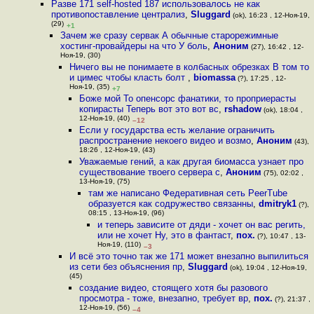
Разве 171 self-hosted 187 использовалось не как
противопоставление централиз
,
Sluggard
(ok), 16:23 , 12-Ноя-19,
(29)
+1
Зачем же сразу сервак А обычные старорежимные
хостинг-провайдеры на что У боль
,
Аноним
(27), 16:42 , 12-
Ноя-19, (30)
Ничего вы не понимаете в колбасных обрезках В том то
и цимес чтобы класть болт
,
biomassa
(?), 17:25 , 12-
Ноя-19, (35)
+7
Боже мой То опенсорс фанатики, то проприерасты
копирасты Теперь вот это вот вс
,
rshadow
(ok), 18:04 ,
12-Ноя-19, (40)
–12
Если у государства есть желание ограничить
распространение некоего видео и возмо
,
Аноним
(43),
18:26 , 12-Ноя-19, (43)
Уважаемые гений, а как другая биомасса узнает про
существование твоего сервера с
,
Аноним
(75), 02:02 ,
13-Ноя-19, (75)
там же написано Федеративная сеть PeerTube
образуется как содружество связанны
,
dmitryk1
(?),
08:15 , 13-Ноя-19, (96)
и теперь зависите от дяди - хочет он вас регить,
или не хочет Ну, это в фантаст
,
пох.
(?), 10:47 , 13-
Ноя-19, (110)
–3
И всё это точно так же 171 может внезапно выпилиться
из сети без объяснения пр
,
Sluggard
(ok), 19:04 , 12-Ноя-19,
(45)
создание видео, стоящего хотя бы разового
просмотра - тоже, внезапно, требует вр
,
пох.
(?), 21:37 ,
12-Ноя-19, (56)
–4