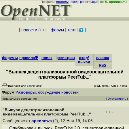
Профиль:
Аноним
(
вход
|
регистрация
)
неRU
opennet.me
[
новости
/
+++
|
форум
|
теги
|
]
форумы
правила/FAQ
поиск
регистрация
вход/
слежка
выход
RSS
"Выпуск децентрализованной видеовещательной
платформы PeerTub..."
Вариант для распечатки
Пред. тема
|
След. тема
Форум
Разговоры, обсуждение новостей
Изначальное сообщение
[
Отслеживать
]
"Выпуск децентрализованной
+
–
/
видеовещательной платформы PeerTub..."
Сообщение от
opennews
(?), 12-Ноя-19, 14:06
Опубликован выпуск PeerTube 2.0, децентрализованной