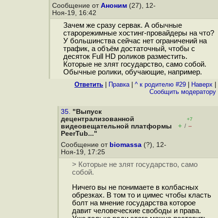
Сообщение от
Аноним
(27), 12-
Ноя-19, 16:42
Зачем же сразу сервак. А обычные
старорежимные хостинг-провайдеры на что?
У большинства сейчас нет ограничений на
трафик, а объём достаточный, чтобы с
десяток Full HD роликов разместить.
Которые не злят государство, само собой.
Обычные ролики, обучающие, например.
Ответить
|
Правка
|
^ к родителю #29
|
Наверх
|
Cообщить модератору
35.
"Выпуск
децентрализованной
+7
+
–
видеовещательной платформы
/
PeerTub..."
Сообщение от
biomassa
(?), 12-
Ноя-19, 17:25
> Которые не злят государство, само
собой.
Ничего вы не понимаете в колбасных
обрезках. В том то и цимес чтобы класть
болт на мнение государства которое
давит человеческие свободы и права.