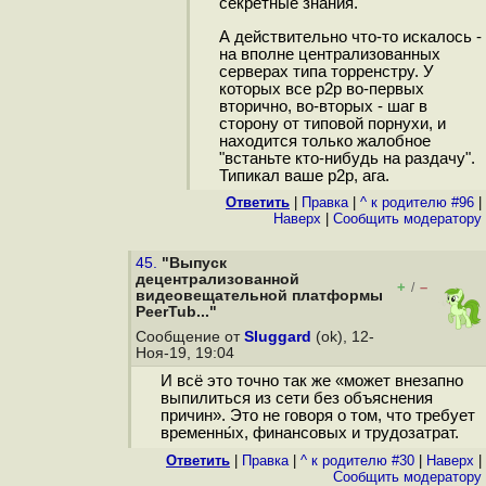
секретные знания.
А действительно что-то искалось -
на вполне централизованных
серверах типа торренстру. У
которых все p2p во-первых
вторично, во-вторых - шаг в
сторону от типовой порнухи, и
находится только жалобное
"встаньте кто-нибудь на раздачу".
Типикал ваше p2p, ага.
Ответить
|
Правка
|
^ к родителю #96
|
Наверх
|
Cообщить модератору
45.
"Выпуск
децентрализованной
+
–
/
видеовещательной платформы
PeerTub..."
Сообщение от
Sluggard
(ok), 12-
Ноя-19, 19:04
И всё это точно так же «может внезапно
выпилиться из сети без объяснения
причин». Это не говоря о том, что требует
временны́х, финансовых и трудозатрат.
Ответить
|
Правка
|
^ к родителю #30
|
Наверх
|
Cообщить модератору