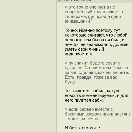
> это точно опеннет а не
современный канал anime, в
телеграме, где правда одни
анимешники?
Точно. Именно поэтому тут
некоторые считают, что любой
человек, кем бы он ни был, и
чем бы не знанимался, должен
иметь свой личный
видеохостинг.
> ну значит, будете cocaт у
гугля, чо. С причмоком. Там все
за вас сделают, как вы любите.
Есть, правда, тоже за вас
будут.
Ты, кажется, забыл, какую
новость комментируешь, и для
чего пилится сабж.
> если сервер вместе с
бэкапами взорвут инопланетяне
- может, конечно
И без этого может.