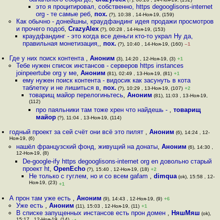
это я процитировал, собственно, https degooglisons-internet
org - те самые реб
,
пох.
(?), 10:38 , 14-Ноя-19, (159)
Как обычно - донейшны, краудфандинг идея продажи просмотров
и прочего подоб
,
CrazyAlex
(?), 00:28 , 14-Ноя-19, (153)
краудфандинг - это когда все деньги кто-то украл Ну да,
правильная монетизация,
,
пох.
(?), 10:40 , 14-Ноя-19, (160)
–1
Где у них поиск контента
,
Аноним
(3), 14:20 , 12-Ноя-19, (3)
+1
Тебе нужен список инстансов - серверов https instances
joinpeertube org у ме
,
Аноним
(81), 02:49 , 13-Ноя-19, (81)
+1
ему нужен поиск контента - видосик как засунуть в кота
таблетку и не лишиться в
,
пох.
(?), 10:29 , 13-Ноя-19, (107)
+2
товарищ майор перелогиньтесь
,
Аноним
(81), 11:03 , 13-Ноя-19,
(112)
про паяльники там тоже хрен что найдешь -
,
товарищ
майор
(?), 11:04 , 13-Ноя-19, (114)
годный проект за сей счёт они всё это пилят
,
Аноним
(6), 14:24 , 12-
Ноя-19, (6)
нашёл французский фонд, живущий на донаты
,
Аноним
(6), 14:30 ,
12-Ноя-19, (8)
De-google-ify https degooglisons-internet org en довольно старый
проект ht
,
OpenEcho
(?), 15:40 , 12-Ноя-19, (18)
+2
Не только с гуглем, но и со всем gafam
,
dimqua
(ok), 15:58 , 12-
Ноя-19, (23)
+1
А прон там уже есть
,
Аноним
(9), 14:43 , 12-Ноя-19, (9)
+6
Уже есть
,
Аноним
(11), 15:03 , 12-Ноя-19, (11)
+1
В списке запущенных инстансов есть прон домен
,
НяшМяш
(ok),