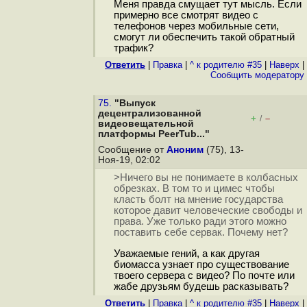
Меня правда смущает тут мысль. Если
примерно все смотрят видео с
телефонов через мобильные сети,
смогут ли обеспечить такой обратный
трафик?
Ответить
|
Правка
|
^ к родителю #35
|
Наверх
|
Cообщить модератору
75.
"Выпуск
децентрализованной
+
–
/
видеовещательной
платформы PeerTub..."
Сообщение от
Аноним
(75), 13-
Ноя-19, 02:02
>Ничего вы не понимаете в колбасных
обрезках. В том то и цимес чтобы
класть болт на мнение государства
которое давит человеческие свободы и
права. Уже только ради этого можно
поставить себе сервак. Почему нет?
Уважаемые гений, а как другая
биомасса узнает про существование
твоего сервера с видео? По почте или
жабе друзьям будешь расказывать?
Ответить
|
Правка
|
^ к родителю #35
|
Наверх
|