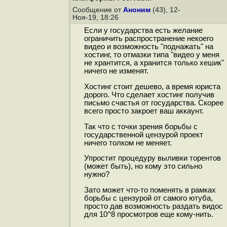
Сообщение от
Аноним
(43), 12-
Ноя-19, 18:26
Если у государства есть желание
ограничить распространение некоего
видео и возможность "поднажать" на
хостинг, то отмазки типа "видео у меня
не хрантится, а хранится только хешик"
ничего не изменят.
Хостинг стоит дешево, а время юриста
дорого. Что сделает хостинг получив
письмо счастья от государства. Скорее
всего просто закроет ваш аккаунт.
Так что с точки зрения борьбы с
государственной цензурой проект
ничего толком не меняет.
Упростит процедуру выливки торентов
(может быть), но кому это сильно
нужно?
Зато может что-то поменять в рамках
борьбы с цензурой от самого ютуба,
просто дав возможность раздать видос
для 10^8 просмотров еще кому-нить.