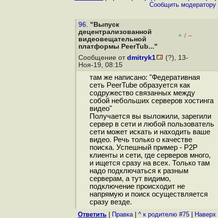
Cообщить модератору
96.
"Выпуск
децентрализованной
+
–
/
видеовещательной
платформы PeerTub..."
Сообщение от
dmitryk1
(?), 13-
Ноя-19, 08:15
там же написано: "Федеративная
сеть PeerTube образуется как
содружество связанных между
собой небольших серверов хостинга
видео"
Получается вы выложили, зарегили
сервер в сети и любой пользователь
сети может искать и находить ваше
видео. Речь только о качестве
поиска. Успешный пример - P2P
клиенты и сети, где серверов много,
и ищется сразу на всех. Только там
надо подключаться к разным
серверам, а тут видимо,
подключение происходит не
напрямую и поиск осуществляется
сразу везде.
Ответить
|
Правка
|
^ к родителю #75
|
Наверх