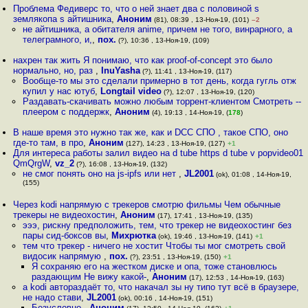
Проблема Федиверс то, что о ней знает два с половиной s
землякопа s айтишника
,
Аноним
(81), 08:39 , 13-Ноя-19, (101)
–2
не айтишника, а обитателя anime, причем не того, винрарного, а
телеграмного, и,
,
пох.
(?), 10:36 , 13-Ноя-19, (109)
нахрен так жить Я понимаю, что как proof-of-concept это было
нормально, но, раз
,
InuYasha
(?), 11:41 , 13-Ноя-19, (117)
Вообще-то мы это сделали примерно в тот день, когда гугль отж
купил у нас ютуб
,
Longtail video
(?), 12:07 , 13-Ноя-19, (120)
Раздавать-скачивать можно любым торрент-клиентом Смотреть --
плеером с поддержк
,
Аноним
(4), 19:13 , 14-Ноя-19, (
178
)
В наше время это нужно так же, как и DCC СПО , такое СПО, оно
где-то там, в про
,
Аноним
(127), 14:23 , 13-Ноя-19, (127)
+1
Для интереса работы залил видео на d tube https d tube v popvideo01
QmQrgW
,
vz_2
(?), 16:08 , 13-Ноя-19, (132)
не смог понять оно на js-ipfs или нет
,
JL2001
(ok), 01:08 , 14-Ноя-19,
(155)
Через kodi напрямую с трекеров смотрю фильмы Чем обычные
трекеры не видеохостин
,
Аноним
(17), 17:41 , 13-Ноя-19, (135)
эээ, рискну предположить, тем, что трекер не видеохостинг без
пары сид-боксов вы
,
Михрютка
(ok), 19:46 , 13-Ноя-19, (141)
+1
тем что трекер - ничего не хостит Чтобы ты мог смотреть свой
видосик напрямую
,
пох.
(?), 23:51 , 13-Ноя-19, (150)
+1
Я сохраняю его на жестком диске и опа, тоже становлюсь
раздающим Не вижу какой-
,
Аноним
(17), 12:53 , 14-Ноя-19, (163)
а kodi автораздаёт то, что накачал зы ну типо тут всё в браузере,
не надо стави
,
JL2001
(ok), 00:16 , 14-Ноя-19, (151)
Безусловно
,
Аноним