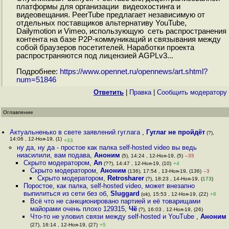
платформы для организации видеохостинга и
видеовещания. PeerTube предлагает независимую от
отдельных поставщиков альтернативу YouTube,
Dailymotion и Vimeo, использующую сеть распространения
контента на базе P2P-коммуникаций и связывания между
собой браузеров посетителей. Наработки проекта
распространяются под лицензией AGPLv3...
Подробнее:
https://www.opennet.ru/opennews/art.shtml?
num=51846
Ответить
|
Правка
|
Cообщить модератору
Оглавление
Актуальненько в свете заявлений гуглага
,
Гуглаг не пройдёт
(?),
14:06 , 12-Ноя-19, (1)
+33
ну да, ну да - простое как палка self-hosted video вы ведь
ниасилили, вам подава
,
Аноним
(5), 14:24 , 12-Ноя-19, (5)
–35
Скрыто модератором
,
An
(??), 14:47 , 12-Ноя-19, (10)
+4
Скрыто модератором
,
Аноним
(136), 17:54 , 13-Ноя-19, (136)
–3
Скрыто модератором
,
Retrosharer
(?), 18:23 , 14-Ноя-19, (
173
)
Поростое, как палка, self-hosted video, может внезапно
выпилиться из сети без об
,
Sluggard
(ok), 15:53 , 12-Ноя-19, (22)
+8
Всё что не санкционировано партией и её товарищами
майорами очень плохо 129315
,
Чё
(?), 16:03 , 12-Ноя-19, (26)
Что-то не уловил связи между self-hosted и YouTube
,
Аноним
(27), 16:14 , 12-Ноя-19, (27)
+5