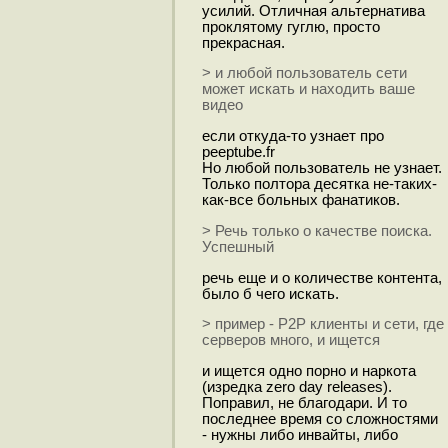
усилий. Отличная альтернатива
проклятому гуглю, просто
прекрасная.
> и любой пользователь сети
может искать и находить ваше
видео
если откуда-то узнает про
peeptube.fr
Но любой пользователь не узнает.
Только полтора десятка не-таких-
как-все больных фанатиков.
> Речь только о качестве поиска.
Успешный
речь еще и о количестве контента,
было б чего искать.
> пример - P2P клиенты и сети, где
серверов много, и ищется
и ищется одно порно и наркота
(изредка zero day releases).
Поправил, не благодари. И то
последнее время со сложностями
- нужны либо инвайты, либо