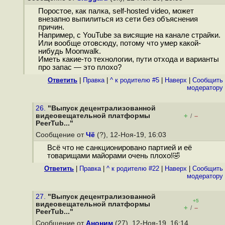
Поростое, как палка, self-hosted video, может
внезапно выпилиться из сети без объяснения
причин.
Например, с YouTube за висящие на канале страйки.
Или вообще отовсюду, потому что умер какой-
нибудь Moonwalk.
Иметь какие-то технологии, пути отхода и варианты
про запас — это плохо?
Ответить
|
Правка
|
^ к родителю #5
|
Наверх
|
Cообщить
модератору
26.
"Выпуск децентрализованной
видеовещательной платформы
+
–
/
PeerTub..."
Сообщение от
Чё
(?), 12-Ноя-19, 16:03
Всё что не санкционировано партией и её
товарищами майорами очень плохо!🤣
Ответить
|
Правка
|
^ к родителю #22
|
Наверх
|
Cообщить
модератору
27.
"Выпуск децентрализованной
+5
видеовещательной платформы
+
–
/
PeerTub..."
Сообщение от
Аноним
(27), 12-Ноя-19, 16:14