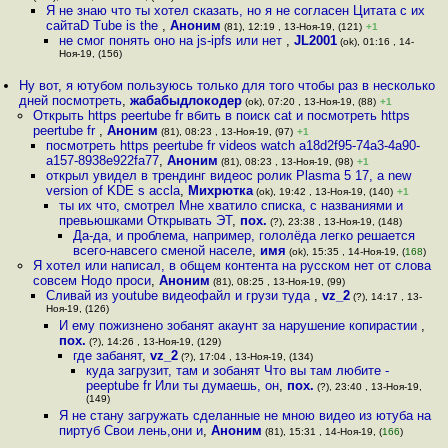
Я не знаю что ты хотел сказать, но я не согласен Цитата с их
сайтаD Tube is the
,
Аноним
(81), 12:19 , 13-Ноя-19, (121)
+1
не смог понять оно на js-ipfs или нет
,
JL2001
(ok), 01:16 , 14-
Ноя-19, (156)
Ну вот, я ютубом пользуюсь только для того чтобы раз в несколько
дней посмотреть
,
жабабыдлокодер
(ok), 07:20 , 13-Ноя-19, (88)
+1
Открыть https peertube fr вбить в поиск cat и посмотреть https
peertube fr
,
Аноним
(81), 08:23 , 13-Ноя-19, (97)
+1
посмотреть https peertube fr videos watch a18d2f95-74a3-4a90-
a157-8938e922fa77
,
Аноним
(81), 08:23 , 13-Ноя-19, (98)
+1
открыл увидел в трендинг видеос ролик Plasma 5 17, a new
version of KDE s accla
,
Михрютка
(ok), 19:42 , 13-Ноя-19, (140)
+1
ты их что, смотрел Мне хватило списка, с названиями и
превьюшками Открывать ЭТ
,
пох.
(?), 23:38 , 13-Ноя-19, (148)
Да-да, и проблема, например, гололёда легко решается
всего-навсего сменой населе
,
имя
(ok), 15:35 , 14-Ноя-19, (
168
)
Я хотел или написал, в общем контента на русском нет от слова
совсем Нодо проси
,
Аноним
(81), 08:25 , 13-Ноя-19, (99)
Сливай из youtube видеофайл и грузи туда
,
vz_2
(?), 14:17 , 13-
Ноя-19, (126)
И ему пожизнено зобанят акаунт за нарушение копирастии
,
пох.
(?), 14:26 , 13-Ноя-19, (129)
где забанят
,
vz_2
(?), 17:04 , 13-Ноя-19, (134)
куда загрузит, там и зобанят Что вы там любите -
peeptube fr Или ты думаешь, он
,
пох.
(?), 23:40 , 13-Ноя-19,
(149)
Я не стану загружать сделанные не мною видео из ютуба на
пиртуб Свои лень,они и
,
Аноним
(81), 15:31 , 14-Ноя-19, (
166
)