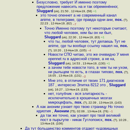
Безусловно, требует И именно поэтому
предложение навесить на и так обременённог
,
Sluggard
(ok), 21:50 , 12-Ноя-19, (58)
+1
это точно опеннет а не современный канал
anime, в телеграме, где правда одни ани
,
пох.
(?),
22:23 , 12-Ноя-19, (62)
–7
Точно Именно поэтому тут некоторые считают,
что любой человек, кем бы он ни был
,
Sluggard
(ok), 22:30 , 12-Ноя-19, (63)
+1
что ты, любой человек, тут делаешь Тут не
anime, где ты вообще ссылку нашел на
,
пох.
(?), 10:20 , 13-Ноя-19, (105)
–4
Новости СПО читаю, это же очевидно У меня
opennet ru в адресной строке, а не ка
,
Sluggard
(ok), 14:53 , 13-Ноя-19, (130)
+1
а зачем тебе новости того, в чем ты ни ухом,
ни рыльцем то есть, в глазах типово
,
пох.
(?),
16:05 , 13-Ноя-19, (131)
–2
Мне это, в отличие от твоих 171 диагнозов
187 , интересно Элитка 8212 это
,
Sluggard
(ok), 16:27 , 13-Ноя-19, (133)
нет, голубчик - вся элитарность -
исключительно в крошечных мозгах
микроцефаль
,
пох.
(?), 22:39 , 13-Ноя-19, (143)
А как аноним узнает про твою страницу Но точно
идиотия
,
Аноним
(75), 02:06 , 13-Ноя-19, (76)
–1
да так же точно, как узнает про твой великий
пост в пырьтупе - никак Гуглопоиск
,
пох.
(?), 10:26 ,
13-Ноя-19, (106)
Да тут большинство комментов отдают чудовищных