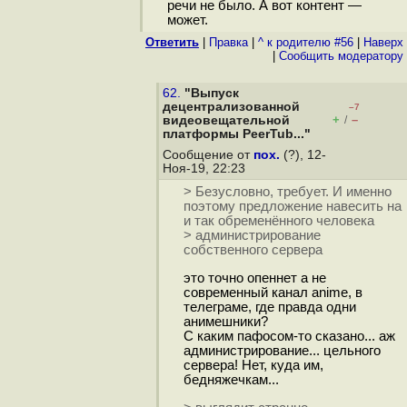
речи не было. А вот контент —
может.
Ответить
|
Правка
|
^ к родителю #56
|
Наверх
|
Cообщить модератору
62.
"Выпуск
децентрализованной
–7
+
–
видеовещательной
/
платформы PeerTub..."
Сообщение от
пох.
(?), 12-
Ноя-19, 22:23
> Безусловно, требует. И именно
поэтому предложение навесить на
и так обременённого человека
> администрирование
собственного сервера
это точно опеннет а не
современный канал anime, в
телеграме, где правда одни
анимешники?
С каким пафосом-то сказано... аж
администрирование... цельного
сервера! Нет, куда им,
бедняжечкам...