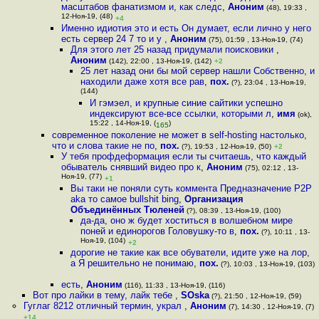
масштабов фанатизмом и, как следс
,
Аноним
(48), 19:33 ,
12-Ноя-19, (48)
+4
Именно идиотия это и есть Он думает, если лично у него
есть сервер 24 7 то и у
,
Аноним
(75), 01:59 , 13-Ноя-19, (74)
Для этого лет 25 назад придумали поисковики
,
Аноним
(142), 22:00 , 13-Ноя-19, (142)
+2
25 лет назад они бы мой сервер нашли Собственно, и
находили даже хотя все рав
,
пох.
(?), 23:04 , 13-Ноя-19,
(144)
И гэмэел, и крупные синие сайтики успешно
индексируют все-все ссылки, которыми л
,
имя
(ok),
15:22 , 14-Ноя-19, (
)
165
современное поколение не может в self-hosting настолько,
что и слова такие не по
,
пох.
(?), 19:53 , 12-Ноя-19, (50)
+2
У тебя профдеформация если ты считаешь, что каждый
обыватель снявший видео про к
,
Аноним
(75), 02:12 , 13-
Ноя-19, (77)
+1
Вы таки не поняли суть коммента Предназначение P2P
aka то самое bullshit bing
,
Организация
Объединённых Тюленей
(?), 08:39 , 13-Ноя-19, (100)
да-да, оно ж будет хоститься в волшебном мире
поней и единорогов Головушку-то в
,
пох.
(?), 10:11 , 13-
Ноя-19, (104)
+2
дорогие не такие как все обуватели, идите уже на лор,
а Я решительно не понимаю
,
пох.
(?), 10:03 , 13-Ноя-19, (103)
есть
,
Аноним
(116), 11:33 , 13-Ноя-19, (116)
Вот про лайки в тему, лайк тебе
,
SOska
(?), 21:50 , 12-Ноя-19, (59)
Гуглаг 8212 отличный термин, украл
,
Аноним
(7), 14:30 , 12-Ноя-19, (7)
+14