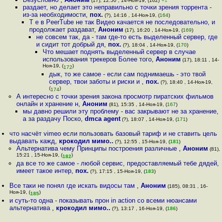
(17), 12:50 , 14-Ноя-19, (162)
+1
раздает, но делает это неправильно с точки зрения торрента -
из-за необходимости
,
пох.
(?), 14:16 , 14-Ноя-19, (
164
)
Т е в PeerTube не так Видео качается не последовательно, и
продолжает раздават
,
Аноним
(17), 16:20 , 14-Ноя-19, (
169
)
не совсем так, да - там где-то есть выделенный сервер, где
и сидит тот добрый дя
,
пох.
(?), 18:04 , 14-Ноя-19, (
170
)
Что мешает поднять выделенный сервер в случае
использования трекеров Более того
,
Аноним
(17), 18:11 , 14-
Ноя-19, (
)
172
дык, то же самое - если сам поднимаешь - это твой
сервер, твои заботы и риски и
,
пох.
(?), 18:40 , 14-Ноя-19,
(
)
174
А интересно с точки зрения закона просмотр пиратских фильмов
онлайн и хранение н
,
Аноним
(81), 15:35 , 14-Ноя-19, (
167
)
мы давно решили эту проблему - вас закрывают не за хранение,
а за раздачу Поско
,
dmca agent
(?), 18:07 , 14-Ноя-19, (
171
)
что насчёт vimeo если пользовать базовый тариф и не ставить цель
выдавать кажд
,
крокодил мимо..
(?), 12:55 , 15-Ноя-19, (
181
)
Альтернатива чему Принципы построения различные
,
Аноним
(81),
15:21 , 15-Ноя-19, (
)
182
да все то же самое - любой сервис, предоставляемый тебе дядей,
имеет такое интер
,
пох.
(?), 17:15 , 15-Ноя-19, (
183
)
Все таки не понял где искать видосы там
,
Аноним
(185), 08:31 , 16-
Ноя-19, (
)
185
и суть-то одна - показывать прон in action со всеми нюансами
альтернатива
,
крокодил мимо..
(?), 13:17 , 16-Ноя-19, (
186
)