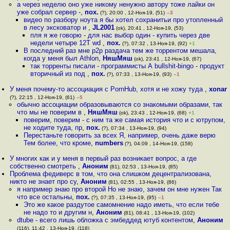
а через неделю оно уже никому ненужно автору тоже лайки он
уже собрал сервер -
,
пох.
(?), 20:00 , 12-Ноя-19, (51)
–3
видео по разбору ноута я бы хотел сохранитьи про утопленный
в лесу эксковатор и
,
JL2001
(ok), 20:41 , 12-Ноя-19, (53)
пля я же говорю - для нас выбор один - купить через две
недели четыре 12T wd
,
пох.
(?), 07:32 , 13-Ноя-19, (92)
+1
В последний раз мне p2p раздача тем же торрентом мешала,
когда у меня был Athlon
,
НяшМяш
(ok), 23:41 , 12-Ноя-19, (67)
так торренты писали - программисты А bullshit-bingo - продукт
вторичный из под
,
пох.
(?), 07:33 , 13-Ноя-19, (93)
–1
У меня почему-то ассоциация с PornHub, хотя и не хожу туда
,
xonar
(?), 22:15 , 12-Ноя-19, (61)
–5
обычно ассоциации образовываются со знакомыми образами, так
что мы не поверим в
,
НяшМяш
(ok), 23:43 , 12-Ноя-19, (68)
+1
поверим, поверим - с ним та же самая история что и с ютрупом,
не ходите туда, пр
,
пох.
(?), 07:34 , 13-Ноя-19, (94)
Перестаньте говорить за всех Я, например, очень даже верю
Тем более, что кроме
,
numbers
(?), 04:09 , 14-Ноя-19, (158)
У многих как и у меня в первый раз возникает вопрос, а где
собственно смотреть
,
Аноним
(81), 02:53 , 13-Ноя-19, (85)
Проблема федиверс в том, что она слишком децентрализована,
никто не знает про су
,
Аноним
(81), 02:55 , 13-Ноя-19, (86)
я например знаю про второй Но не знаю, зачем он мне нужен Так
что все остальны
,
пох.
(?), 07:35 , 13-Ноя-19, (95)
–1
Это же какое раздутое самомнение надо иметь, что если тебе
не надо то и другим н
,
Аноним
(81), 08:41 , 13-Ноя-19, (102)
dtube - всего лишь обложка с эмбеддед ютуб контентом
,
Аноним
(116), 11:42 , 13-Ноя-19, (118)