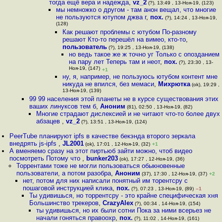
тогда ещё вера и надежда
,
vz_2
(?), 13:49 , 13-Ноя-19, (123)
мы немножко о другом - там анон вещал, что многие
не пользуются ютупом джва г
,
пох.
(?), 14:24 , 13-Ноя-19,
(128)
Как решают проблемы с ютубом По-разному
решают Кто-то перешёл на вимео, кто-то
,
пользователь
(?), 19:25 , 13-Ноя-19, (138)
но ведь такое же ж точно уг Только с опозданием
на пару лет Теперь там и неот
,
пох.
(?), 23:30 , 13-
Ноя-19, (147)
+1
ну, я, например, не пользуюсь ютубом контент мне
никуда не впился, без мемаси
,
Михрютка
(ok), 19:29 ,
13-Ноя-19, (139)
99 99 населения этой планеты не в курсе существования этих
ваших линуксов тем б
,
Аноним
(81), 02:50 , 13-Ноя-19, (82)
Многие страдают дислексией и не читают что-то более двух
абзацев
,
vz_2
(?), 13:51 , 13-Ноя-19, (124)
PeerTube планируют ipfs в качестве бекэнда второго зеркала
внедрять js-ipfs
,
JL2001
(ok), 17:01 , 12-Ноя-19, (32)
+1
А вменяемо сразу на этот пиртьюб зайти можно, чтоб видео
посмотреть Потому что
,
bunker203
(ok), 17:27 , 12-Ноя-19, (36)
Торрентами тоже не могли пользоваться обыкновенные
пользователи, а потом разобра
,
Аноним
(37), 17:30 , 12-Ноя-19, (37)
+2
нет, потом для них написали понятный им торентсру с
пошаговой инструкцией клика
,
пох.
(?), 07:23 , 13-Ноя-19, (89)
–1
Ты удивишься, но торрентсру - это крайне специфическая хня
Большинство трекеров
,
CrazyAlex
(?), 00:34 , 14-Ноя-19, (154)
ты удивишься, но их были сотни Пока за ними всерьез не
начали гоняться правоохр
,
пох.
(?), 11:02 , 14-Ноя-19, (161)