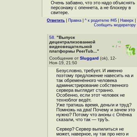
Очень забавно, что это надо объяснять
персонажу с опеннета, а не блохеру в
свитере.
Ответить
|
Правка
|
^ к родителю #45
|
Наверх
|
Cообщить модератору
58.
"Выпуск
децентрализованной
+1
+
–
видеовещательной
/
платформы PeerTub..."
Сообщение от
Sluggard
(ok), 12-
Ноя-19, 21:50
Безусловно, требует. И именно
поэтому предложение навесить на и
так обременённого человека
администрирование собственного
сервера выглядит странно.
Особенно, если этот человек не
техноблог ведёт.
Уже тратишь время, деньги и труд?
Помножь на два! Почему и зачем это
нужно? Потому что аноны с Опёнка
сказали, что так — труЪ.
Сервер? Сервер выпилиться не
может, наверное, ну так про него и