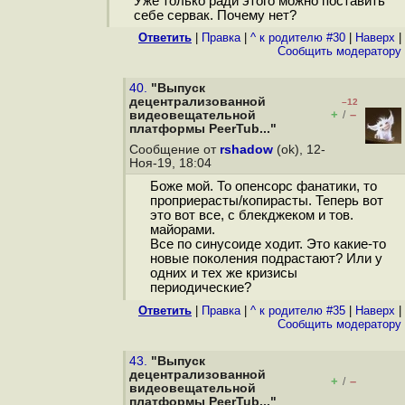
Уже только ради этого можно поставить
себе сервак. Почему нет?
Ответить
|
Правка
|
^ к родителю #30
|
Наверх
|
Cообщить модератору
40.
"Выпуск
децентрализованной
–12
+
–
видеовещательной
/
платформы PeerTub..."
Сообщение от
rshadow
(ok), 12-
Ноя-19, 18:04
Боже мой. То опенсорс фанатики, то
проприерасты/копирасты. Теперь вот
это вот все, с блекджеком и тов.
майорами.
Все по синусоиде ходит. Это какие-то
новые поколения подрастают? Или у
одних и тех же кризисы
периодические?
Ответить
|
Правка
|
^ к родителю #35
|
Наверх
|
Cообщить модератору
43.
"Выпуск
децентрализованной
+
–
/
видеовещательной
платформы PeerTub..."