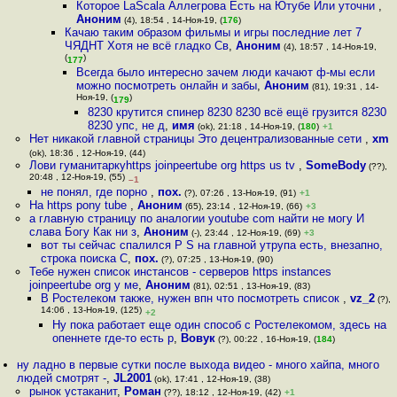
Которое LaScala Аллегрова Есть на Ютубе Или уточни
,
Аноним
(4), 18:54 , 14-Ноя-19, (
176
)
Качаю таким образом фильмы и игры последние лет 7
ЧЯДНТ Хотя не всё гладко Св
,
Аноним
(4), 18:57 , 14-Ноя-19,
(
)
177
Всегда было интересно зачем люди качают ф-мы если
можно посмотреть онлайн и забы
,
Аноним
(81), 19:31 , 14-
Ноя-19, (
)
179
8230 крутится спинер 8230 8230 всё ещё грузится 8230
8230 упс, не д
,
имя
(ok), 21:18 , 14-Ноя-19, (
180
)
+1
Нет никакой главной страницы Это децентрализованные сети
,
xm
(ok), 18:36 , 12-Ноя-19, (44)
Лови гуманитаркуhttps joinpeertube org https us tv
,
SomeBody
(??),
20:48 , 12-Ноя-19, (55)
–1
не понял, где порно
,
пох.
(?), 07:26 , 13-Ноя-19, (91)
+1
На https pony tube
,
Аноним
(65), 23:14 , 12-Ноя-19, (66)
+3
а главную страницу по аналогии youtube com найти не могу И
слава Богу Как ни з
,
Аноним
(-), 23:44 , 12-Ноя-19, (69)
+3
вот ты сейчас спалился P S на главной утрупа есть, внезапно,
строка поиска С
,
пох.
(?), 07:25 , 13-Ноя-19, (90)
Тебе нужен список инстансов - серверов https instances
joinpeertube org у ме
,
Аноним
(81), 02:51 , 13-Ноя-19, (83)
В Ростелеком также, нужен впн что посмотреть список
,
vz_2
(?),
14:06 , 13-Ноя-19, (125)
+2
Ну пока работает еще один способ с Ростелекомом, здесь на
опеннете где-то есть р
,
Вовук
(?), 00:22 , 16-Ноя-19, (
184
)
ну ладно в первые сутки после выхода видео - много хайпа, много
людей смотрят -
,
JL2001
(ok), 17:41 , 12-Ноя-19, (38)
рынок устаканит
,
Роман
(??), 18:12 , 12-Ноя-19, (42)
+1