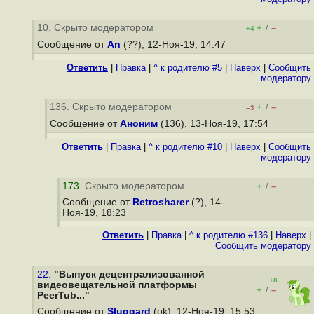
10. Скрыто модератором
+
–
/
+4
Сообщение от
An
(??), 12-Ноя-19, 14:47
Ответить
|
Правка
|
^ к родителю #5
|
Наверх
|
Cообщить
модератору
136. Скрыто модератором
+
–
/
–3
Сообщение от
Аноним
(136), 13-Ноя-19, 17:54
Ответить
|
Правка
|
^ к родителю #10
|
Наверх
|
Cообщить
модератору
173
. Скрыто модератором
+
–
/
Сообщение от
Retrosharer
(?), 14-
Ноя-19, 18:23
Ответить
|
Правка
|
^ к родителю #136
|
Наверх
|
Cообщить модератору
22.
"Выпуск децентрализованной
+8
видеовещательной платформы
+
–
/
PeerTub..."
Сообщение от
Sluggard
(ok), 12-Ноя-19, 15:53