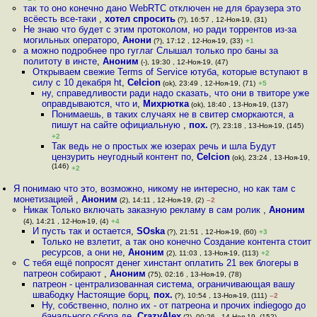
так то оно конечно дано WebRTC отключен не для браузера это
всёесть все-таки
,
хотел спросить
(?), 16:57 , 12-Ноя-19, (31)
Не знаю что будет с этим протоколом, но ради торрентов из-за
могильных операторо
,
Анони
(?), 17:12 , 12-Ноя-19, (33)
+1
а можно подробнее про гуглаг Слышал только про баны за
политоту в инсте
,
Аноним
(-), 19:30 , 12-Ноя-19, (47)
Открываем свежие Terms of Service ютуба, которые вступают в
силу с 10 декабря ht
,
Celcion
(ok), 23:49 , 12-Ноя-19, (71)
+5
ну, справедливости ради надо сказать, что они в твиторе уже
оправдываются, что и
,
Михрютка
(ok), 18:40 , 13-Ноя-19, (137)
Понимаешь, в таких случаях не в свитер сморкаются, а
пишут на сайте официальную
,
пох.
(?), 23:18 , 13-Ноя-19, (145)
+2
Так ведь не о простых же юзерах речь и шла Будут
цензурить неугодный контент по
,
Celcion
(ok), 23:24 , 13-Ноя-19,
(146)
+2
Я понимаю что это, возможно, никому не интересно, но как там с
монетизацией
,
Аноним
(2), 14:11 , 12-Ноя-19, (2)
–2
Никак Только включать заказную рекламу в сам ролик
,
Аноним
(4), 14:21 , 12-Ноя-19, (4)
+4
И пусть так и остается
,
SOska
(?), 21:51 , 12-Ноя-19, (60)
+3
Только не взлетит, а так оно конечно Создание контента стоит
ресурсов, а они не
,
Аноним
(2), 11:03 , 13-Ноя-19, (113)
+2
С тебя ещё попросят денег хинстант оплатить 21 век блогеры в
патреон собирают
,
Аноним
(75), 02:16 , 13-Ноя-19, (78)
патреон - централизованная система, ограничивающая вашу
шва6одку Настоящие борц
,
пох.
(?), 10:54 , 13-Ноя-19, (111)
–2
Ну, собственно, полно их - от патреона и прочих indiegogo до
банального сбора де
,
CrazyAlex
(?), 00:26 , 14-Ноя-19, (152)