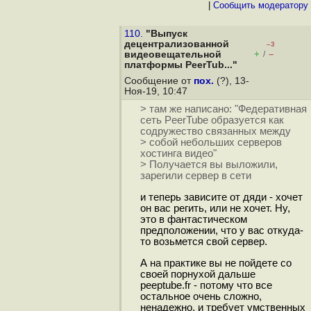
|
Cообщить модератору
110.
"Выпуск
децентрализованной
–3
+
–
видеовещательной
/
платформы PeerTub..."
Сообщение от
пох.
(?), 13-
Ноя-19, 10:47
> там же написано: "Федеративная
сеть PeerTube образуется как
содружество связанных между
> собой небольших серверов
хостинга видео"
> Получается вы выложили,
зарегили сервер в сети
и теперь зависите от дяди - хочет
он вас регить, или не хочет. Ну,
это в фантастическом
предположении, что у вас откуда-
то возьмется свой сервер.
А на практике вы не пойдете со
своей порнухой дальше
peeptube.fr - потому что все
остальное очень сложно,
ненадежно, и требует умственных