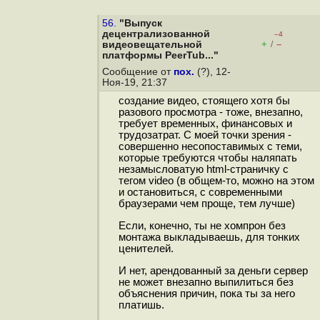
56.
"Выпуск
децентрализованной
–4
+
–
видеовещательной
/
платформы PeerTub..."
Сообщение от
пох.
(?), 12-
Ноя-19, 21:37
создание видео, стоящего хотя бы
разового просмотра - тоже, внезапно,
требует временных, финансовых и
трудозатрат. С моей точки зрения -
совершенно несопоставимых с теми,
которые требуются чтобы наляпать
незамысловатую html-страничку с
тегом video (в общем-то, можно на этом
и остановиться, с современными
браузерами чем проще, тем лучше)
Если, конечно, ты не хомпрон без
монтажа выкладываешь, для тонких
ценителей.
И нет, арендованный за деньги сервер
не может внезапно выпилиться без
объяснения причин, пока ты за него
платишь.