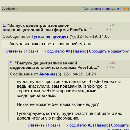
Сообщения
[
Сортировка по времени
|
RSS
]
1.
"Выпуск децентрализованной
+33
+
–
видеовещательной платформы PeerTub..."
/
Сообщение от
Гуглаг не пройдёт
(?), 12-Ноя-19, 14:06
Актуальненько в свете заявлений гуглага.
Ответить
|
Правка
|
^ к родителю #0
|
Наверх
|
Cообщить модератору
5.
"Выпуск децентрализованной
–35
+
–
видеовещательной платформы PeerTub..."
/
Сообщение от
Аноним
(5), 12-Ноя-19, 14:24
ну да, ну да - простое как палка self-hosted video вы
ведь ниасилили, вам подавай bullshit-bingo, с
торрентами, webrtc и прочими модными
зондоприбабахами.
Никак не можете без лайков-лайков, да?
Гуглобраузер, кстати, будет счастлив собрать о вас
дополнительную информацию.
Ответить
|
Правка
|
^ к родителю #1
|
Наверх
|
Cообщить
модератору