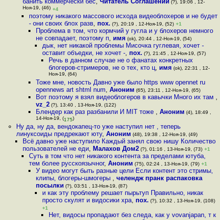
банить коммерчески бес
,
Читатель Соглашений
(?), 19:06 , 12-
Ноя-19, (46)
+4
поэтому никакого массового исхода видеоблохеров и не будет
- они своих блох разв
,
пох.
(?), 20:19 , 12-Ноя-19, (52)
+1
Проблема в том, что кормчий у гугла и у блохеров немного
не совпадает, поэтому п
,
имя
(ok), 20:44 , 12-Ноя-19, (54)
дык, нет никакой проблемы Мисочка гуглевая, хочет -
оставит объедки, не хочет -
,
пох.
(?), 21:45 , 12-Ноя-19, (57)
Речь в данном случае не о фанатах конкретных
блогеров-стримеров, не о тех, кто ц
,
имя
(ok), 22:31 , 12-
Ноя-19, (64)
Тоже мне, новость Давно уже было https www opennet ru
opennews art shtml num
,
Аноним
(65), 23:11 , 12-Ноя-19, (65)
Вот поэтому я взял видеоблогеров в кавычки Много их там
,
vz_2
(?), 13:40 , 13-Ноя-19, (122)
Блендер как раз разбанили И MIT тоже
,
Аноним
(4), 18:49 ,
14-Ноя-19, (
)
175
Ну да, ну да, вендокапец-то уже наступил нет , теперь
линуксоиды предрекают юту
,
Аноним
(48), 19:38 , 12-Ноя-19, (49)
Всё давно уже наступило Каждый занял свою нишу Количество
пользователей не еди
,
Малахов Дом2
(?), 01:16 , 13-Ноя-19, (73)
+1
Суть в том что нет никакого контента за пределами ютуба,
тем более русскоязычног
,
Аноним
(75), 02:24 , 13-Ноя-19, (79)
+1
У видео могут быть разные цели Если контент это стримы,
клипы, блогеры-шмогеры
,
челендж пранк распаковка
посылки
(?), 03:51 , 13-Ноя-19, (87)
и как эту проблему решает пырьтуп Правильно, никак
просто скулят и видосики хра
,
пох.
(?), 10:32 , 13-Ноя-19, (108)
+1
Нет, видосы пропадают без следа, как у vovanjapan, т к