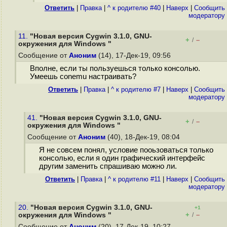
Ответить
|
Правка
|
^ к родителю #40
|
Наверх
|
Cообщить
модератору
11.
"Новая версия Cygwin 3.1.0, GNU-
+
–
/
окружения для Windows "
Сообщение от
Аноним
(14), 17-Дек-19, 09:56
Вполне, если ты пользуешься только консолью.
Умеешь conemu настраивать?
Ответить
|
Правка
|
^ к родителю #7
|
Наверх
|
Cообщить
модератору
41.
"Новая версия Cygwin 3.1.0, GNU-
+
–
/
окружения для Windows "
Сообщение от
Аноним
(40), 18-Дек-19, 08:04
Я не совсем понял, условие пооьзоваться только
консолью, если я один графический интерфейс
другим заменить спрашиваю можно ли.
Ответить
|
Правка
|
^ к родителю #11
|
Наверх
|
Cообщить
модератору
20.
"Новая версия Cygwin 3.1.0, GNU-
+1
+
–
окружения для Windows "
/
Сообщение от
Аноним
(20), 17-Дек-19, 10:27