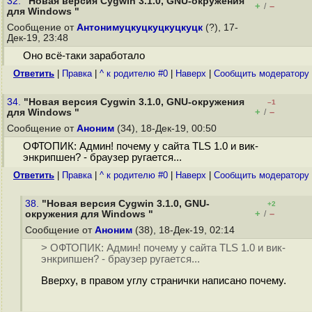
32.
"Новая версия Cygwin 3.1.0, GNU-окружения
+
–
/
для Windows "
Сообщение от
Антонимуцкуцкуцкуцкуцк
(?), 17-
Дек-19, 23:48
Оно всё-таки заработало
Ответить
|
Правка
|
^ к родителю #0
|
Наверх
|
Cообщить модератору
34.
"Новая версия Cygwin 3.1.0, GNU-окружения
–1
+
–
для Windows "
/
Сообщение от
Аноним
(34), 18-Дек-19, 00:50
ОФТОПИК: Админ! почему у сайта TLS 1.0 и вик-
энкрипшен? - браузер ругается...
Ответить
|
Правка
|
^ к родителю #0
|
Наверх
|
Cообщить модератору
38.
"Новая версия Cygwin 3.1.0, GNU-
+2
+
–
окружения для Windows "
/
Сообщение от
Аноним
(38), 18-Дек-19, 02:14
> ОФТОПИК: Админ! почему у сайта TLS 1.0 и вик-
энкрипшен? - браузер ругается...
Вверху, в правом углу странички написано почему.