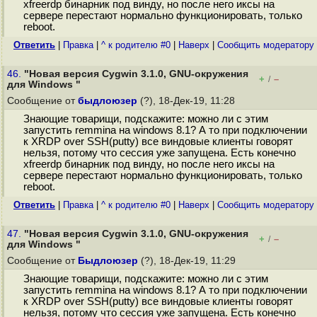
xfreerdp бинарник под винду, но после него иксы на
сервере перестают нормально функционировать, только
reboot.
Ответить
|
Правка
|
^ к родителю #0
|
Наверх
|
Cообщить модератору
46.
"Новая версия Cygwin 3.1.0, GNU-окружения
+
–
/
для Windows "
Сообщение от
быдлоюзер
(?), 18-Дек-19, 11:28
Знающие товарищи, подскажите: можно ли с этим
запустить remmina на windows 8.1? А то при подключении
к XRDP over SSH(putty) все виндовые клиенты говорят
нельзя, потому что сессия уже запущена. Есть конечно
xfreerdp бинарник под винду, но после него иксы на
сервере перестают нормально функционировать, только
reboot.
Ответить
|
Правка
|
^ к родителю #0
|
Наверх
|
Cообщить модератору
47.
"Новая версия Cygwin 3.1.0, GNU-окружения
+
–
/
для Windows "
Сообщение от
Быдлоюзер
(?), 18-Дек-19, 11:29
Знающие товарищи, подскажите: можно ли с этим
запустить remmina на windows 8.1? А то при подключении
к XRDP over SSH(putty) все виндовые клиенты говорят
нельзя, потому что сессия уже запущена. Есть конечно