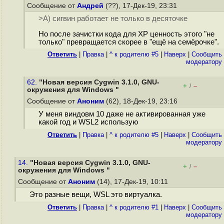
Сообщение от
Андрей
(??), 17-Дек-19, 23:31
>А) сигвин работает не только в десяточке
Но после зачистки кода для XP ценность этого "не
только" превращается скорее в "ещё на семёрочке".
Ответить
|
Правка
|
^ к родителю #5
|
Наверх
|
Cообщить
модератору
62.
"Новая версия Cygwin 3.1.0, GNU-
+
–
/
окружения для Windows "
Сообщение от
Аноним
(62), 18-Дек-19, 23:16
У меня виндовм 10 даже не активированная уже
какой год и WSL2 использую
Ответить
|
Правка
|
^ к родителю #5
|
Наверх
|
Cообщить
модератору
14.
"Новая версия Cygwin 3.1.0, GNU-
+
–
/
окружения для Windows "
Сообщение от
Аноним
(14), 17-Дек-19, 10:11
Это разные вещи, WSL это виртуалка.
Ответить
|
Правка
|
^ к родителю #1
|
Наверх
|
Cообщить
модератору