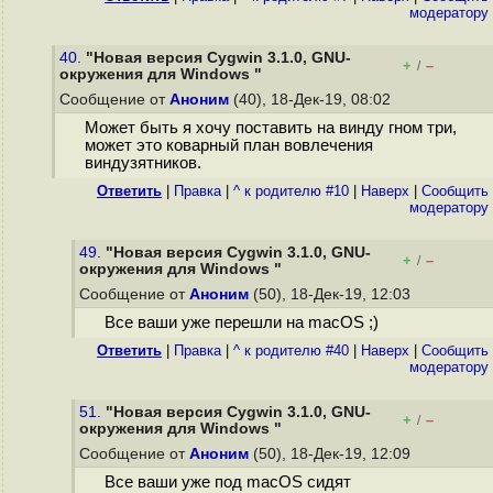
модератору
40.
"Новая версия Cygwin 3.1.0, GNU-
+
–
/
окружения для Windows "
Сообщение от
Аноним
(40), 18-Дек-19, 08:02
Может быть я хочу поставить на винду гном три,
может это коварный план вовлечения
виндузятников.
Ответить
|
Правка
|
^ к родителю #10
|
Наверх
|
Cообщить
модератору
49.
"Новая версия Cygwin 3.1.0, GNU-
+
–
/
окружения для Windows "
Сообщение от
Аноним
(50), 18-Дек-19, 12:03
Все ваши уже перешли на macOS ;)
Ответить
|
Правка
|
^ к родителю #40
|
Наверх
|
Cообщить
модератору
51.
"Новая версия Cygwin 3.1.0, GNU-
+
–
/
окружения для Windows "
Сообщение от
Аноним
(50), 18-Дек-19, 12:09
Все ваши уже под macOS сидят