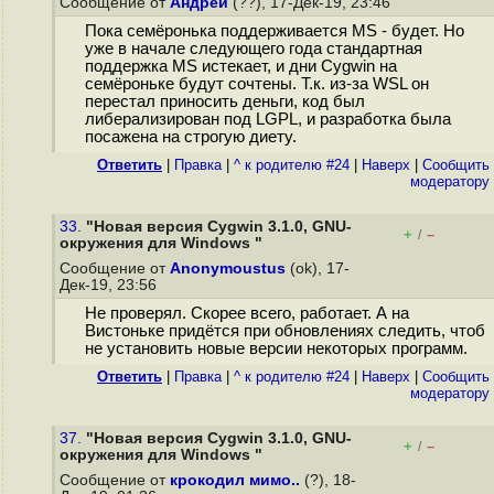
Сообщение от
Андрей
(??), 17-Дек-19, 23:46
Пока семёронька поддерживается MS - будет. Но
уже в начале следующего года стандартная
поддержка MS истекает, и дни Cygwin на
семёроньке будут сочтены. Т.к. из-за WSL он
перестал приносить деньги, код был
либерализирован под LGPL, и разработка была
посажена на строгую диету.
Ответить
|
Правка
|
^ к родителю #24
|
Наверх
|
Cообщить
модератору
33.
"Новая версия Cygwin 3.1.0, GNU-
+
–
/
окружения для Windows "
Сообщение от
Anonymoustus
(ok), 17-
Дек-19, 23:56
Не проверял. Скорее всего, работает. А на
Вистоньке придётся при обновлениях следить, чтоб
не установить новые версии некоторых программ.
Ответить
|
Правка
|
^ к родителю #24
|
Наверх
|
Cообщить
модератору
37.
"Новая версия Cygwin 3.1.0, GNU-
+
–
/
окружения для Windows "
Сообщение от
крокодил мимо..
(?), 18-