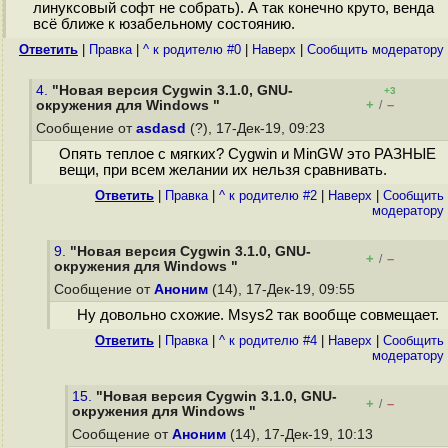
линуксовый софт не собрать). А так конечно круто, венда
всё ближе к юзабельному состоянию.
Ответить
|
Правка
|
^ к родителю #0
|
Наверх
|
Cообщить модератору
4.
"Новая версия Cygwin 3.1.0, GNU-
+3
+
–
окружения для Windows "
/
Сообщение от
asdasd
(?), 17-Дек-19, 09:23
Опять теплое с мягких? Cygwin и MinGW это РАЗНЫЕ
вещи, при всем желании их нельзя сравнивать.
Ответить
|
Правка
|
^ к родителю #2
|
Наверх
|
Cообщить
модератору
9.
"Новая версия Cygwin 3.1.0, GNU-
+
–
/
окружения для Windows "
Сообщение от
Аноним
(14), 17-Дек-19, 09:55
Ну довольно схожие. Msys2 так вообще совмещает.
Ответить
|
Правка
|
^ к родителю #4
|
Наверх
|
Cообщить
модератору
15.
"Новая версия Cygwin 3.1.0, GNU-
+
–
/
окружения для Windows "
Сообщение от
Аноним
(14), 17-Дек-19, 10:13