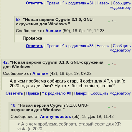
Ответить
|
Правка
|
^ к родителю #34
|
Наверх
|
Cообщить
модератору
52.
"Новая версия Cygwin 3.1.0, GNU-
+
–
/
окружения для Windows "
Сообщение от
Аноним
(50), 18-Дек-19, 12:28
Проверка
Ответить
|
Правка
|
^ к родителю #38
|
Наверх
|
Cообщить
модератору
42.
"Новая версия Cygwin 3.1.0, GNU-окружения
+
–
/
для Windows "
Сообщение от
Аноним
(42), 18-Дек-19, 09:22
А в чем проблема собирать старый софт для XP, vista (с
2020 года и для 7ки)? Ну хотя бы chromium, firefox?
Ответить
|
Правка
|
^ к родителю #0
|
Наверх
|
Cообщить модератору
48.
"Новая версия Cygwin 3.1.0, GNU-
+
–
/
окружения для Windows "
Сообщение от
Anonymoustus
(ok), 18-Дек-19, 11:42
> А в чем проблема собирать старый софт для XP,
vista (с 2020