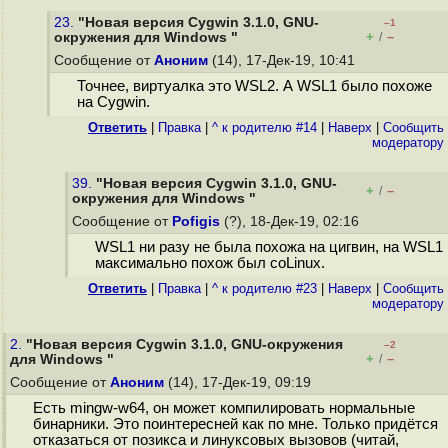
23.
"Новая версия Cygwin 3.1.0, GNU-
–1
+
–
окружения для Windows "
/
Сообщение от
Аноним
(14), 17-Дек-19, 10:41
Точнее, виртуалка это WSL2. А WSL1 было похоже
на Cygwin.
Ответить
|
Правка
|
^ к родителю #14
|
Наверх
|
Cообщить
модератору
39.
"Новая версия Cygwin 3.1.0, GNU-
+
–
/
окружения для Windows "
Сообщение от
Pofigis
(?), 18-Дек-19, 02:16
WSL1 ни разу не была похожа на цигвин, на WSL1
максимально похож был coLinux.
Ответить
|
Правка
|
^ к родителю #23
|
Наверх
|
Cообщить
модератору
2.
"Новая версия Cygwin 3.1.0, GNU-окружения
–2
+
–
для Windows "
/
Сообщение от
Аноним
(14), 17-Дек-19, 09:19
Есть mingw-w64, он может компилировать нормальные
бинарники. Это поинтересней как по мне. Только придётся
отказаться от позикса и линуксовых вызовов (читай,