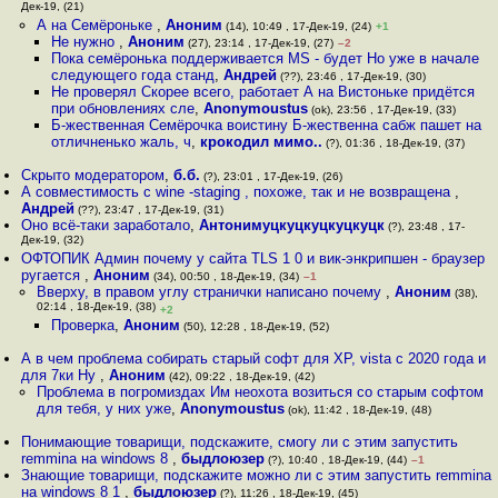
Дек-19, (21)
А на Семёроньке
,
Аноним
(14), 10:49 , 17-Дек-19, (24)
+1
He нужно
,
Аноним
(27), 23:14 , 17-Дек-19, (27)
–2
Пока семёронька поддерживается MS - будет Но уже в начале
следующего года станд
,
Андрей
(??), 23:46 , 17-Дек-19, (30)
Не проверял Скорее всего, работает А на Вистоньке придётся
при обновлениях сле
,
Anonymoustus
(ok), 23:56 , 17-Дек-19, (33)
Б-жественная Семёрочка воистину Б-жественна сабж пашет на
отличненько жаль, ч
,
крокодил мимо..
(?), 01:36 , 18-Дек-19, (37)
Скрыто модератором
,
б.б.
(?), 23:01 , 17-Дек-19, (26)
А совместимость с wine -staging , похоже, так и не возвращена
,
Андрей
(??), 23:47 , 17-Дек-19, (31)
Оно всё-таки заработало
,
Антонимуцкуцкуцкуцкуцк
(?), 23:48 , 17-
Дек-19, (32)
ОФТОПИК Админ почему у сайта TLS 1 0 и вик-энкрипшен - браузер
ругается
,
Аноним
(34), 00:50 , 18-Дек-19, (34)
–1
Вверху, в правом углу странички написано почему
,
Аноним
(38),
02:14 , 18-Дек-19, (38)
+2
Проверка
,
Аноним
(50), 12:28 , 18-Дек-19, (52)
А в чем проблема собирать старый софт для XP, vista с 2020 года и
для 7ки Ну
,
Аноним
(42), 09:22 , 18-Дек-19, (42)
Проблема в погромиздах Им неохота возиться со старым софтом
для тебя, у них уже
,
Anonymoustus
(ok), 11:42 , 18-Дек-19, (48)
Понимающие товарищи, подскажите, смогу ли с этим запустить
remmina на windows 8
,
быдлоюзер
(?), 10:40 , 18-Дек-19, (44)
–1
Знающие товарищи, подскажите можно ли с этим запустить remmina
на windows 8 1
,
быдлоюзер
(?), 11:26 , 18-Дек-19, (45)