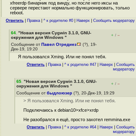
xfreerdp бинарник под винду, но после него иксы на
сервере перестают нормально функционировать, только
reboot.
Ответить
|
Правка
|
^ к родителю #0
|
Наверх
|
Cообщить модератору
64
.
"Новая версия Cygwin 3.1.0, GNU-
+
–
/
окружения для Windows "
Сообщение от
Павел Отредиез
(?), 19-
Дек-19, 19:20
Я пользовался Xming. Или не понял тебя.
Ответить
|
Правка
|
^ к родителю #47
|
Наверх
|
Cообщить
модератору
65
.
"Новая версия Cygwin 3.1.0, GNU-
+
–
/
окружения для Windows "
Сообщение от
быдлоюзер
(?), 20-Дек-19, 19:29
> Я пользовался Xming. Или не понял тебя.
Подключаюсь к debian10>xfce>xrdp
Не разобрался я ещё, просто захотел remmina.exe
Ответить
|
Правка
|
^ к родителю #64
|
Наверх
|
Cообщить
модератору