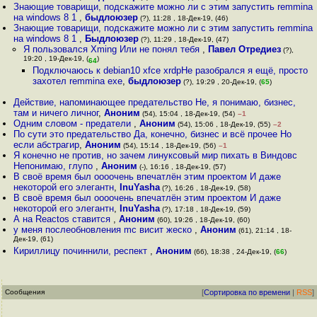
Знающие товарищи, подскажите можно ли с этим запустить remmina
на windows 8 1
,
быдлоюзер
(?), 11:28 , 18-Дек-19, (46)
Знающие товарищи, подскажите можно ли с этим запустить remmina
на windows 8 1
,
Быдлоюзер
(?), 11:29 , 18-Дек-19, (47)
Я пользовался Xming Или не понял тебя
,
Павел Отредиез
(?),
19:20 , 19-Дек-19, (
)
64
Подключаюсь к debian10 xfce xrdpНе разобрался я ещё, просто
захотел remmina exe
,
быдлоюзер
(?), 19:29 , 20-Дек-19, (
65
)
Действие, напоминающее предательство Не, я понимаю, бизнес,
там и ничего личног
,
Аноним
(54), 15:04 , 18-Дек-19, (54)
–1
Одним словом - предатели
,
Аноним
(54), 15:06 , 18-Дек-19, (55)
–2
По сути это предательство Да, конечно, бизнес и всё прочее Но
если абстрагир
,
Аноним
(54), 15:14 , 18-Дек-19, (56)
–1
Я конечно не против, но зачем линуксовый мир пихать в Виндовс
Непонимаю, глупо
,
Аноним
(-), 16:16 , 18-Дек-19, (57)
В своё время был оооочень впечатлён этим проектом И даже
некоторой его элегантн
,
InuYasha
(?), 16:26 , 18-Дек-19, (58)
В своё время был оооочень впечатлён этим проектом И даже
некоторой его элегантн
,
InuYasha
(?), 17:18 , 18-Дек-19, (59)
А на Reactos ставится
,
Аноним
(60), 19:26 , 18-Дек-19, (60)
у меня послеобновления mc висит жеско
,
Аноним
(61), 21:14 , 18-
Дек-19, (61)
Кириллицу починнили, респект
,
Аноним
(66), 18:38 , 24-Дек-19, (
66
)
Сообщения
[
Сортировка по времени
|
RSS
]