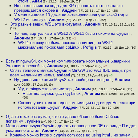
стоит
,
Анан
(?), 13:15 , 18-Дек-19, (53)
Но после зачистки кода для XP ценность этого не только
превращается скорее в
,
Андрей
(??), 23:31 , 17-Дек-19, (28)
У меня виндовм 10 даже не активированная уже какой год и
WSL2 использую
,
Аноним
(62), 23:16 , 18-Дек-19, (62)
Это разные вещи, WSL это виртуалка
,
Аноним
(14), 10:11 , 17-Дек-19,
(14)
Точнее, виртуалка это WSL2 А WSL1 было похоже на Cygwin
,
Аноним
(14), 10:41 , 17-Дек-19, (23)
–1
WSL1 ни разу не была похожа на цигвин, на WSL1
максимально похож был coLinux
,
Pofigis
(?), 02:16 , 18-Дек-19, (39)
Есть mingw-w64, он может компилировать нормальные бинарники
Это поинтересней ка
,
Аноним
(14), 09:19 , 17-Дек-19, (2)
–2
Опять теплое с мягких Cygwin и MinGW это РАЗНЫЕ вещи, при
всем желании их нельз
,
asdasd
(?), 09:23 , 17-Дек-19, (4)
+3
Ну довольно схожие Msys2 так вообще совмещает
,
Аноним
(14), 09:55 , 17-Дек-19, (9)
Угу, а mingw это компилятор
,
Аноним
(14), 10:13 , 17-Дек-19, (15)
Я вот пользуюсь gcc под Linux
,
Аноним
(50), 12:08 , 18-Дек-19,
(50)
Схожее у них только одно компиляция под винду Но если при
использовании Cygwin
,
Андрей
(??), 23:42 , 17-Дек-19, (29)
О, а то я как раз думал, что-то давно обнов не было Сейчас
попатчим
,
ryoken
(ok), 09:45 , 17-Дек-19, (6)
Можно использую Cygwin сделать полноценное DE на винде П с для
умственно отстал
,
Аноним
(14), 09:46 , 17-Дек-19, (7)
Конечно можно https x cygwin com docs ug using html , но зачем
,