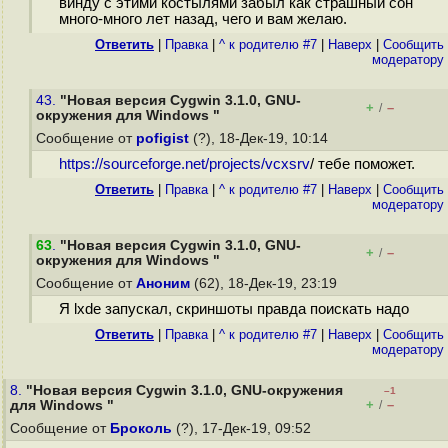
винду с этими костылями забыл как страшный сон
много-много лет назад, чего и вам желаю.
Ответить
|
Правка
|
^ к родителю #7
|
Наверх
|
Cообщить
модератору
43.
"Новая версия Cygwin 3.1.0, GNU-
+
–
/
окружения для Windows "
Сообщение от
pofigist
(?), 18-Дек-19, 10:14
https://sourceforge.net/projects/vcxsrv
/ тебе поможет.
Ответить
|
Правка
|
^ к родителю #7
|
Наверх
|
Cообщить
модератору
63
.
"Новая версия Cygwin 3.1.0, GNU-
+
–
/
окружения для Windows "
Сообщение от
Аноним
(62), 18-Дек-19, 23:19
Я lxde запускал, скриншоты правда поискать надо
Ответить
|
Правка
|
^ к родителю #7
|
Наверх
|
Cообщить
модератору
8.
"Новая версия Cygwin 3.1.0, GNU-окружения
–1
+
–
для Windows "
/
Сообщение от
Броколь
(?), 17-Дек-19, 09:52