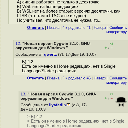
А) сигвин работает не только в десяточке
Б) WSL нет на home-редакциях
В) WSL нет на более старых версиях десяточки, как
LTSB (что там в LTSC я не в курсе)
Но учитывая, что десяточка не нужна, то...
Ответить
|
Правка
|
^ к родителю #1
|
Наверх
|
Cообщить
модератору
12.
"Новая версия Cygwin 3.1.0, GNU-
+2
+
–
окружения для Windows "
/
Сообщение от
qwertz
(?), 17-Дек-19, 10:07
Б) 4.2
Есть он именно в Home редакциях, нет в Single
Language/Starter редакциях
Ответить
|
Правка
|
^ к родителю #5
|
Наверх
|
Cообщить
модератору
13.
"Новая версия Cygwin 3.1.0, GNU-
+1
+
–
окружения для Windows "
/
Сообщение от
ilyafedin
(ok), 17-
Дек-19, 10:09
> Б) 4.2
> Есть он именно в Home редакциях, нет в Single
Language/Starter редакциях