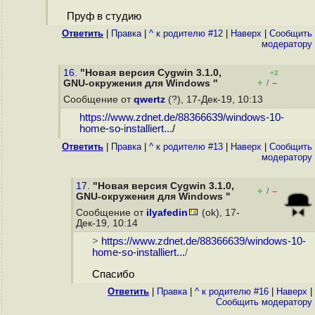
Пруф в студию
Ответить
|
Правка
|
^ к родителю #12
|
Наверх
|
Cообщить
модератору
16.
"Новая версия Cygwin 3.1.0,
+2
+
–
GNU-окружения для Windows "
/
Сообщение от
qwertz
(?), 17-Дек-19, 10:13
https://www.zdnet.de/88366639/windows-10-
home-so-installiert...
/
Ответить
|
Правка
|
^ к родителю #13
|
Наверх
|
Cообщить
модератору
17.
"Новая версия Cygwin 3.1.0,
+
–
/
GNU-окружения для Windows "
Сообщение от
ilyafedin
(ok), 17-
Дек-19, 10:14
>
https://www.zdnet.de/88366639/windows-10-
home-so-installiert...
/
Спасибо
Ответить
|
Правка
|
^ к родителю #16
|
Наверх
|
Cообщить модератору