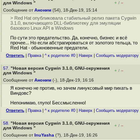
+
–
для Windows "
/
Сообщение от
Аноним
(54), 18-Дек-19, 15:14
> Red Hat опубликовала стабильный релиз пакета Cygwin
3.1.0, включающего DLL-библиотеку для эмуляции
базового Linux API в Windows
По сути это предательство. Да, конечно, бизнес и всё
прочее... Но если абстрагироваться от золотого тельца, то
Red Hat - обыкновенные предатели.
Ответить
|
Правка
|
^ к родителю #0
|
Наверх
|
Cообщить модератору
57.
"Новая версия Cygwin 3.1.0, GNU-окружения
+
–
/
для Windows "
Сообщение от
Аноним
(-), 18-Дек-19, 16:16
Я конечно не против, но зачем линуксовый мир пихать в
Виндовс?
Непонимаю, глупо! Бессмысленно!
Ответить
|
Правка
|
^ к родителю #0
|
Наверх
|
Cообщить модератору
58.
"Новая версия Cygwin 3.1.0, GNU-окружения
+
–
/
для Windows "
Сообщение от
InuYasha
(?), 18-Дек-19, 16:26