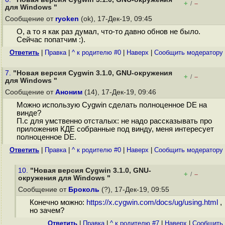
+
–
/
для Windows "
Сообщение от
ryoken
(ok), 17-Дек-19, 09:45
О, а то я как раз думал, что-то давно обнов не было.
Сейчас попатчим :).
Ответить
|
Правка
|
^ к родителю #0
|
Наверх
|
Cообщить модератору
7.
"Новая версия Cygwin 3.1.0, GNU-окружения
+
–
/
для Windows "
Сообщение от
Аноним
(14), 17-Дек-19, 09:46
Можно использую Cygwin сделать полноценное DE на
винде?
П.с для умственно отсталых: не надо рассказывать про
приложения КДЕ собранные под винду, меня интересует
полноценное DE.
Ответить
|
Правка
|
^ к родителю #0
|
Наверх
|
Cообщить модератору
10.
"Новая версия Cygwin 3.1.0, GNU-
+
–
/
окружения для Windows "
Сообщение от
Броколь
(?), 17-Дек-19, 09:55
Конечно можно:
https://x.cygwin.com/docs/ug/using.html
,
но зачем?
Ответить
|
Правка
|
^ к родителю #7
|
Наверх
|
Cообщить