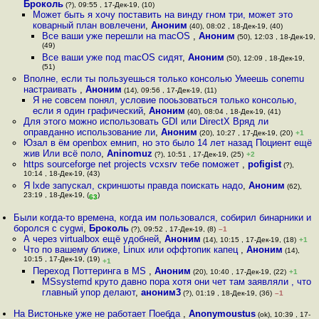
Броколь
(?), 09:55 , 17-Дек-19, (10)
Может быть я хочу поставить на винду гном три, может это
коварный план вовлечени
,
Аноним
(40), 08:02 , 18-Дек-19, (40)
Все ваши уже перешли на macOS
,
Аноним
(50), 12:03 , 18-Дек-19,
(49)
Все ваши уже под macOS сидят
,
Аноним
(50), 12:09 , 18-Дек-19,
(51)
Вполне, если ты пользуешься только консолью Умеешь conemu
настраивать
,
Аноним
(14), 09:56 , 17-Дек-19, (11)
Я не совсем понял, условие пооьзоваться только консолью,
если я один графический
,
Аноним
(40), 08:04 , 18-Дек-19, (41)
Для этого можно использовать GDI или DirectX Вряд ли
оправданно использование ли
,
Аноним
(20), 10:27 , 17-Дек-19, (20)
+1
Юзал в ём openbox емнип, но это было 14 лет назад Поциент ещё
жив Или всё поло
,
Aninomuz
(?), 10:51 , 17-Дек-19, (25)
+2
https sourceforge net projects vcxsrv тебе поможет
,
pofigist
(?),
10:14 , 18-Дек-19, (43)
Я lxde запускал, скриншоты правда поискать надо
,
Аноним
(62),
23:19 , 18-Дек-19, (
)
63
Были когда-то времена, когда им пользовался, собирил бинарники и
боролся с cygwi
,
Броколь
(?), 09:52 , 17-Дек-19, (8)
–1
А через virtualbox ещё удобней
,
Аноним
(14), 10:15 , 17-Дек-19, (18)
+1
Что по вашему ближе, Linux или оффтопик капец
,
Аноним
(14),
10:15 , 17-Дек-19, (19)
+1
Переход Поттеринга в MS
,
Аноним
(20), 10:40 , 17-Дек-19, (22)
+1
MSsystemd круто давно пора хотя они чет там заявляли , что
главный упор делают
,
аноним3
(?), 01:19 , 18-Дек-19, (36)
–1
На Вистоньке уже не работает Поебда
,
Anonymoustus
(ok), 10:39 , 17-