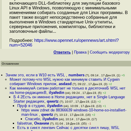
включающего DLL-библиотеку для эмуляции базового
Linux API в Windows, позволяющую с минимальными
изменениями собирать созданные для Linux программы. В
пакет также входят непосредственно собранные для
выполнения в Windows стандартные Unix-утилиты,
серверные приложения, компиляторы, библиотеки и
заголовочные файлы...
Подробнее:
https://www.opennet.ru/opennews/art.shtml?
num=52046
Ответить
|
Правка
|
Cообщить модератору
Оглавление
Зачем это, если в W10 есть WSL
,
numbers
(?), 09:14 , 17-Дек-19, (1)
+5
Может потому-что WSL нужно как минимум ставить И Cygwin
собирает Windows прилож
,
asdasd
(?), 09:22 , 17-Дек-19, (3)
+2
Как минимумА сигвин работает не только в десяточкеБ WSL нет
на home-редакцияхВ
,
ilyafedin
(ok), 09:24 , 17-Дек-19, (5)
+2
Б 4 2Есть он именно в Home редакциях, нет в Single Language
Starter редакциях
,
qwertz
(?), 10:07 , 17-Дек-19, (12)
+2
Пруф в студию
,
ilyafedin
(ok), 10:09 , 17-Дек-19, (13)
+1
https www zdnet de 88366639 windows-10-home-so-installiert-
man-linux
,
qwertz
(?), 10:13 , 17-Дек-19, (16)
+2
Спасибо
,
ilyafedin
(ok), 10:14 , 17-Дек-19, (17)
falsetrue
,
Онаним
(?), 01:04 , 18-Дек-19, (35)
–1
Есть в сингл ленгвич Сейчас с десятки сингл пишу, WSL