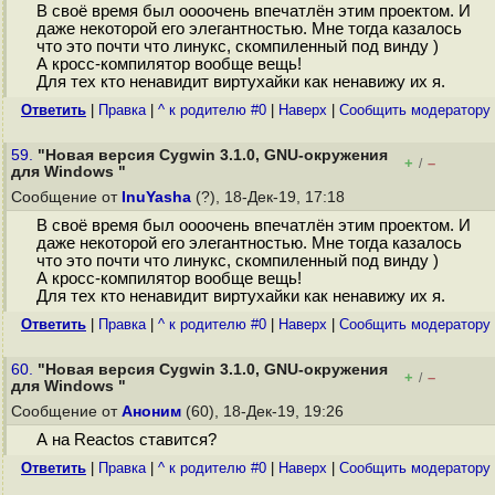
В своё время был оооочень впечатлён этим проектом. И
даже некоторой его элегантностью. Мне тогда казалось
что это почти что линукс, скомпиленный под винду )
А кросс-компилятор вообще вещь!
Для тех кто ненавидит виртухайки как ненавижу их я.
Ответить
|
Правка
|
^ к родителю #0
|
Наверх
|
Cообщить модератору
59.
"Новая версия Cygwin 3.1.0, GNU-окружения
+
–
/
для Windows "
Сообщение от
InuYasha
(?), 18-Дек-19, 17:18
В своё время был оооочень впечатлён этим проектом. И
даже некоторой его элегантностью. Мне тогда казалось
что это почти что линукс, скомпиленный под винду )
А кросс-компилятор вообще вещь!
Для тех кто ненавидит виртухайки как ненавижу их я.
Ответить
|
Правка
|
^ к родителю #0
|
Наверх
|
Cообщить модератору
60.
"Новая версия Cygwin 3.1.0, GNU-окружения
+
–
/
для Windows "
Сообщение от
Аноним
(60), 18-Дек-19, 19:26
А на Reactos ставится?
Ответить
|
Правка
|
^ к родителю #0
|
Наверх
|
Cообщить модератору