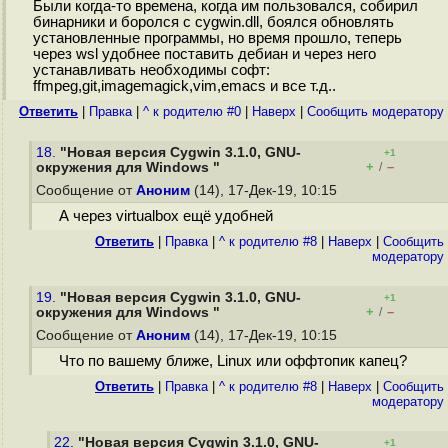
Были когда-то времена, когда им пользовался, собирил
бинарники и боролся с cygwin.dll, боялся обновлять
установленные программы, но время прошло, теперь
через wsl удобнее поставить дебиан и через него
устанавливать необходимы софт:
ffmpeg,git,imagemagick,vim,emacs и все т.д..
Ответить
|
Правка
|
^ к родителю #0
|
Наверх
|
Cообщить модератору
18.
"Новая версия Cygwin 3.1.0, GNU-
+1
+
–
окружения для Windows "
/
Сообщение от
Аноним
(14), 17-Дек-19, 10:15
А через virtualbox ещё удобней
Ответить
|
Правка
|
^ к родителю #8
|
Наверх
|
Cообщить
модератору
19.
"Новая версия Cygwin 3.1.0, GNU-
+1
+
–
окружения для Windows "
/
Сообщение от
Аноним
(14), 17-Дек-19, 10:15
Что по вашему ближе, Linux или оффтопик капец?
Ответить
|
Правка
|
^ к родителю #8
|
Наверх
|
Cообщить
модератору
22.
"Новая версия Cygwin 3.1.0, GNU-
+1