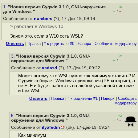
1.
"Новая версия Cygwin 3.1.0, GNU-окружения
+5
+
–
для Windows "
/
Сообщение от
numbers
(?), 17-Дек-19, 09:14
> работает в Windows 10
Зачем это, если в W10 есть WSL?
Ответить
|
Правка
|
^ к родителю #0
|
Наверх
|
Cообщить модератору
3.
"Новая версия Cygwin 3.1.0, GNU-
+2
+
–
окружения для Windows "
/
Сообщение от
asdasd
(?), 17-Дек-19, 09:22
Может потому-что WSL нужно как минимум ставить? И
Cygwin собирает Windows приложения (PE которые), а
не ELF и будет работать на любой указанной системе
и без WSL.
Ответить
|
Правка
|
^ к родителю #1
|
Наверх
|
Cообщить
модератору
5.
"Новая версия Cygwin 3.1.0, GNU-
+2
+
–
окружения для Windows "
/
Сообщение от
ilyafedin
(ok), 17-Дек-19, 09:24
Как минимум