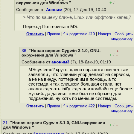
+
–
окружения для Windows "
/
Сообщение от
Аноним
(20), 17-Дек-19, 10:40
> Что по вашему ближе, Linux или оффтопик капец?
Переход Поттеринга в MS.
Ответить
|
Правка
|
^ к родителю #19
|
Наверх
|
Cообщить
модератору
36.
"Новая версия Cygwin 3.1.0, GNU-
–1
+
–
окружения для Windows "
/
Сообщение от
аноним3
(?), 18-Дек-19, 01:19
MSsystemd? круто. давно пора.хотя они чет там
заявляли , что главный упор делают на сервисы,
а не на винду. поттеринг им в помощь. а то
системда и так слишком большая стала. нет
аналог сделать init'у. сделали комбайн еще более
жуткий. да да инит тоже был не образец для
подражания. ну хоть по меньше системды.
Ответить
|
Правка
|
^ к родителю #22
|
Наверх
|
Cообщить
модератору
21.
"Новая версия Cygwin 3.1.0, GNU-окружения
+
–
/
для Windows "