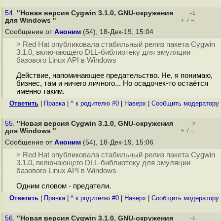
54.
"Новая версия Cygwin 3.1.0, GNU-окружения
–1
+
–
для Windows "
/
Сообщение от
Аноним
(54), 18-Дек-19, 15:04
> Red Hat опубликовала стабильный релиз пакета Cygwin
3.1.0, включающего DLL-библиотеку для эмуляции
базового Linux API в Windows
Действие, напоминающее предательство. Не, я понимаю,
бизнес, там и ничего личного... Но осадочек-то остаётся
именно таким.
Ответить
|
Правка
|
^ к родителю #0
|
Наверх
|
Cообщить модератору
55.
"Новая версия Cygwin 3.1.0, GNU-окружения
–2
+
–
для Windows "
/
Сообщение от
Аноним
(54), 18-Дек-19, 15:06
> Red Hat опубликовала стабильный релиз пакета Cygwin
3.1.0, включающего DLL-библиотеку для эмуляции
базового Linux API в Windows
Одним словом - предатели.
Ответить
|
Правка
|
^ к родителю #0
|
Наверх
|
Cообщить модератору
56.
"Новая версия Cygwin 3.1.0, GNU-окружения
–1