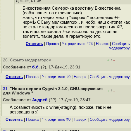
Дек-19, 01:36
Б-жественная Семёрочка воистину Б-жественна
(сабж пашет на отличненько)..
жаль, что через месяц "закроют" последнюю +/-
нормѢ ОСьку мелкомягких.. и, чсбх, няш онтопег как
не стал стандартом десктопа после закрытия XP,
так и после завала 7-ки массово на десктоп не
взлетит.. такие дела, я гарантирую это..
Ответить
|
Правка
|
^ к родителю #24
|
Наверх
|
Cообщить
модератору
26. Скрыто модератором
+
–
/
Сообщение от
б.б.
(?), 17-Дек-19, 23:01
Ответить
|
Правка
|
^ к родителю #0
|
Наверх
|
Cообщить модератору
31.
"Новая версия Cygwin 3.1.0, GNU-окружения
+
–
/
для Windows "
Сообщение от
Андрей
(??), 17-Дек-19, 23:47
А совместимость с wine(-staging), похоже, так и не
возвращена :(
Ответить
|
Правка
|
^ к родителю #0
|
Наверх
|
Cообщить модератору