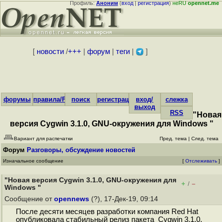
Профиль:
Аноним
(
вход
|
регистрация
)
неRU
opennet.me
[
новости
/
+++
|
форум
|
теги
|
]
форумы
правила/FAQ
поиск
регистрация
вход/
слежка
выход
RSS
"Новая
версия Cygwin 3.1.0, GNU-окружения для Windows "
Вариант для распечатки
Пред. тема
|
След. тема
Форум
Разговоры, обсуждение новостей
Изначальное сообщение
[
Отслеживать
]
"Новая версия Cygwin 3.1.0, GNU-окружения для
+
–
/
Windows "
Сообщение от
opennews
(?), 17-Дек-19, 09:14
После десяти месяцев разработки компания Red Hat
опубликовала стабильный релиз пакета Cygwin 3.1.0,