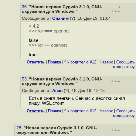
35.
"Новая версия Cygwin 3.1.0, GNU-
–1
+
–
окружения для Windows "
/
Сообщение от
Онаним
(?), 18-Дек-19, 01:04
> 4.2
>>> lor === opennet
false
>>> lor == opennet
true
Ответить
|
Правка
|
^ к родителю #12
|
Наверх
|
Cообщить
модератору
53.
"Новая версия Cygwin 3.1.0, GNU-
+
–
/
окружения для Windows "
Сообщение от
Анан
(?), 18-Дек-19, 13:15
Есть в сингл ленгвич. Сейчас с десятки сингл
пишу, WSL стоит.
Ответить
|
Правка
|
^ к родителю #12
|
Наверх
|
Cообщить
модератору
28.
"Новая версия Cygwin 3.1.0, GNU-
+
–
/
окружения для Windows "