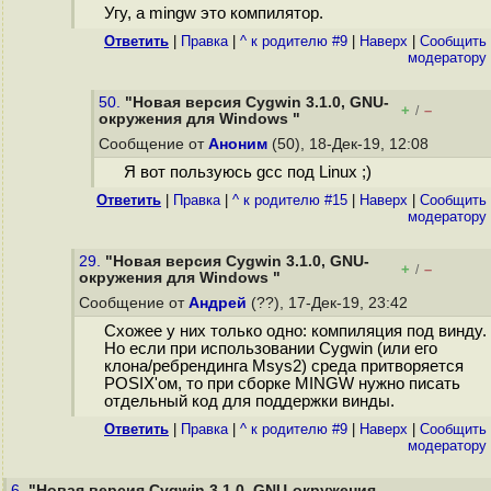
Угу, а mingw это компилятор.
Ответить
|
Правка
|
^ к родителю #9
|
Наверх
|
Cообщить
модератору
50.
"Новая версия Cygwin 3.1.0, GNU-
+
–
/
окружения для Windows "
Сообщение от
Аноним
(50), 18-Дек-19, 12:08
Я вот пользуюсь gcc под Linux ;)
Ответить
|
Правка
|
^ к родителю #15
|
Наверх
|
Cообщить
модератору
29.
"Новая версия Cygwin 3.1.0, GNU-
+
–
/
окружения для Windows "
Сообщение от
Андрей
(??), 17-Дек-19, 23:42
Схожее у них только одно: компиляция под винду.
Но если при использовании Cygwin (или его
клона/ребрендинга Msys2) среда притворяется
POSIX'ом, то при сборке MINGW нужно писать
отдельный код для поддержки винды.
Ответить
|
Правка
|
^ к родителю #9
|
Наверх
|
Cообщить
модератору
6.
"Новая версия Cygwin 3.1.0, GNU-окружения