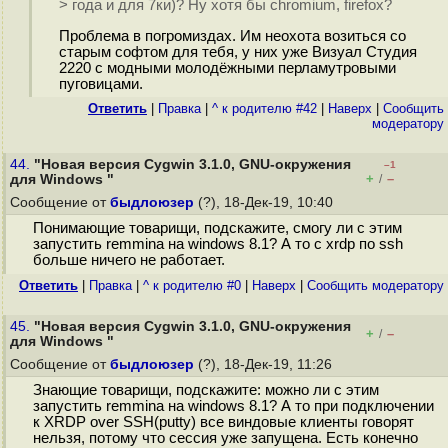
> года и для 7ки)? Ну хотя бы chromium, firefox?
Проблема в погромиздах. Им неохота возиться со
старым софтом для тебя, у них уже Визуал Студия
2220 с модными молодёжными перламутровыми
пуговицами.
Ответить
|
Правка
|
^ к родителю #42
|
Наверх
|
Cообщить
модератору
44.
"Новая версия Cygwin 3.1.0, GNU-окружения
–1
+
–
для Windows "
/
Сообщение от
быдлоюзер
(?), 18-Дек-19, 10:40
Понимающие товарищи, подскажите, смогу ли с этим
запустить remmina на windows 8.1? А то с xrdp по ssh
больше ничего не работает.
Ответить
|
Правка
|
^ к родителю #0
|
Наверх
|
Cообщить модератору
45.
"Новая версия Cygwin 3.1.0, GNU-окружения
+
–
/
для Windows "
Сообщение от
быдлоюзер
(?), 18-Дек-19, 11:26
Знающие товарищи, подскажите: можно ли с этим
запустить remmina на windows 8.1? А то при подключении
к XRDP over SSH(putty) все виндовые клиенты говорят
нельзя, потому что сессия уже запущена. Есть конечно