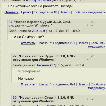
Сообщение от
Anonymoustus
(ok), 17-Дек-19, 10:39
На Вистоньке уже не работает. Поебда!
Ответить
|
Правка
|
^ к родителю #0
|
Наверх
|
Cообщить модератору
24.
"Новая версия Cygwin 3.1.0, GNU-
+1
+
–
окружения для Windows "
/
Сообщение от
Аноним
(14), 17-Дек-19, 10:49
А на Семёроньке?
Ответить
|
Правка
|
^ к родителю #21
|
Наверх
|
Cообщить
модератору
27.
"Новая версия Cygwin 3.1.0, GNU-
–2
+
–
окружения для Windows "
/
Сообщение от
Аноним
(27), 17-Дек-19, 23:14
>Семёроньке
He нужно.
Ответить
|
Правка
|
^ к родителю #24
|
Наверх
|
Cообщить
модератору
30.
"Новая версия Cygwin 3.1.0, GNU-
+
–
/
окружения для Windows "