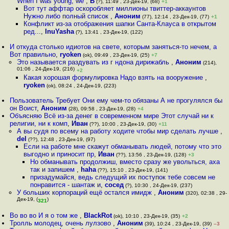
When I was young, we
,
В
(?), 11:49 , 23-Дек-19, (68)
+1
Вот тут аффтар оскоробляет миллионы твиттер-аккаунтов
Нужно либо полный список
,
Аноним
(77), 12:14 , 23-Дек-19, (77)
+1
Конфликт из-за отображения шапки Санта-Клауса в открытом
ред...
,
InuYasha
(?), 13:41 , 23-Дек-19, (122)
И откуда столько идиотов на свете, которым заняться-то нечем, а
Вот правильно
,
ryoken
(ok), 09:49 , 23-Дек-19, (25)
+7
Это называется раздувать из г ндона дирижабль
,
Аноним
(214),
01:06 , 24-Дек-19, (216)
+2
Какая хорошая формулировка Надо взять на вооружение
,
ryoken
(ok), 08:24 , 24-Дек-19, (223)
Пользователь Требует Они ему чем-то обязаны А не прогулялся бы
он Воист
,
Аноним
(28), 09:58 , 23-Дек-19, (28)
+4
Объясняю Всё из-за денег в современном мире Этот случай ни к
религии, ни к комп
,
Иван
(??), 10:00 , 23-Дек-19, (30)
+11
А вы судя по всему на работу ходите чтобы мир сделать лучше
,
del
(??), 12:48 , 23-Дек-19, (97)
Если на работе мне скажут обманывать людей, потому что это
выгодно и приносит пр
,
Иван
(??), 13:56 , 23-Дек-19, (128)
+3
Но обманывать продолжиш, вместо сразу же увольться, аха
так и запишем
,
haha
(??), 15:10 , 23-Дек-19, (141)
призадумайся, ведь следущий их поступок тебе совсем не
понравится - шантаж и
,
сосед
(?), 10:30 , 24-Дек-19, (237)
У больших корпораций ещё остался имидж
,
Аноним
(320), 02:38 , 29-
Дек-19, (
)
321
Во во во И я о том же
,
BlackRot
(ok), 10:10 , 23-Дек-19, (35)
+2
Тролль молодец, очень лулзово
,
Аноним
(39), 10:24 , 23-Дек-19, (39)
–3