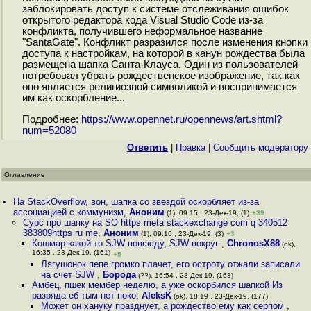
заблокировать доступ к системе отслеживания ошибок
открытого редактора кода Visual Studio Code из-за
конфликта, получившего неформальное название
"SantaGate". Конфликт разразился после изменения кнопки
доступа к настройкам, на которой в канун рождества была
размещена шапка Санта-Клауса. Один из пользователей
потребовал убрать рождественское изображение, так как
оно является религиозной символикой и воспринимается
им как оскорбление...
Подробнее:
https://www.opennet.ru/opennews/art.shtml?
num=52080
Ответить
|
Правка
|
Cообщить модератору
Оглавление
На StackOverflow, вон, шапка со звездой оскорбляет из-за
ассоциацией с коммунизм
,
Аноним
(1), 09:15 , 23-Дек-19, (1)
+39
Cурс про шапку на SO https meta stackexchange com q 340512
383809https ru me
,
Аноним
(1), 09:16 , 23-Дек-19, (3)
+3
Кошмар какой-то SJW повсюду, SJW вокруг
,
ChronosX88
(ok),
16:35 , 23-Дек-19, (161)
+5
Лягушонок пепе громко плачет, его остроту отжали записали
на счет SJW
,
Борода
(??), 16:54 , 23-Дек-19, (163)
Амбец, пшек мембер неделю, а уже оскорбился шапкой Из
разряда еб тым нет поко
,
AleksK
(ok), 18:19 , 23-Дек-19, (177)
Может он хануку празднует, а рождество ему как серпом
,