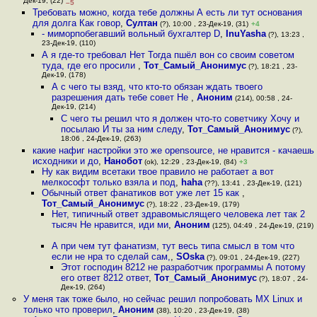
Дек-19, (22)
–5
Требовать можно, когда тебе должны А есть ли тут основания
для долга Как говор
,
Султан
(?), 10:00 , 23-Дек-19, (31)
+4
- миморпобегавший вольный бухгалтер D
,
InuYasha
(?), 13:23 ,
23-Дек-19, (110)
А я где-то требовал Нет Тогда пшёл вон со своим советом
туда, где его просили
,
Тот_Самый_Анонимус
(?), 18:21 , 23-
Дек-19, (178)
А с чего ты взяд, что кто-то обязан ждать твоего
разрешения дать тебе совет Не
,
Аноним
(214), 00:58 , 24-
Дек-19, (214)
С чего ты решил что я должен что-то советчику Хочу и
посылаю И ты за ним следу
,
Тот_Самый_Анонимус
(?),
18:06 , 24-Дек-19, (263)
какие нафиг настройки это же opensource, не нравится - качаешь
исходники и до
,
Нанобот
(ok), 12:29 , 23-Дек-19, (84)
+3
Ну как видим всетаки твое правило не работает а вот
мелкософт только взяла и под
,
haha
(??), 13:41 , 23-Дек-19, (121)
Обычный ответ фанатиков вот уже лет 15 как
,
Тот_Самый_Анонимус
(?), 18:22 , 23-Дек-19, (179)
Нет, типичный ответ здравомыслящего человека лет так 2
тысяч Не нравится, иди ми
,
Аноним
(125), 04:49 , 24-Дек-19, (219)
А при чем тут фанатизм, тут весь типа смысл в том что
если не нра то сделай сам,
,
SOska
(?), 09:01 , 24-Дек-19, (227)
Этот господин 8212 не разработчик программы А потому
его ответ 8212 ответ
,
Тот_Самый_Анонимус
(?), 18:07 , 24-
Дек-19, (264)
У меня так тоже было, но сейчас решил попробовать MX Linux и
только что проверил
,
Аноним
(38), 10:20 , 23-Дек-19, (38)