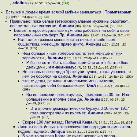
,
adolfus
(ok), 16:52 , 27-Дек-19, (
316
)
Есть же у людей время всякой муйнёй заниматься
,
Трамптарамп
(?), 09:16 , 23-Дек-19, (2)
+40
Правильно, пока белые гетеросексуальные мужчины работают,
все остальные снежинки
,
Аноним
(36), 10:16 , 23-Дек-19, (36)
+34
Белые гетеросексуальные мужчины работают на себя и свой
персональный комфорт Пр
,
Аноним
(96), 12:47 , 23-Дек-19, (96)
–32
Вот только разные меньшинства считают себя всем
обществом, имеющим право дикто
,
Аноним
(125), 13:51 , 23-
Дек-19, (125)
+7
Чем больше к ним толерантности, тем меньше от них
терпимости
,
Аноним
(185), 18:42 , 23-Дек-19, (185)
+2
Р бы не хотят быть свободными Они хотят быть р бовл
дельцами
,
ммнюмнюмус
(?), 22:32 , 23-Дек-19, (208)
+3
Не позорь своего деда Уроки учи лучше, тогда узнаешь, с
чем он боролся на самом
,
Аноним
(253), 14:12 , 24-Дек-19, (253)
это не деды, решили, а маленькое меньшинство,
назыввющие себя большевиками
,
DmA
(??), 21:25 , 24-Дек-19,
(268)
Вы во времени промахнулись, примерно на 30 лет И не
большевики а вполне себе де
,
Аноним
(125), 03:27 , 25-
Дек-19, (277)
+1
Эти вполне демократические буржуа 3 16 июля 1917
года расстреляли из пулемёт
,
Аноним
(288), 16:35 , 25-
Дек-19, (287)
Скорее 100 лет назад
,
Попугай Кеша
(?), 14:51 , 26-Дек-19, (303)
Лихо ты всех белых гетеросексуалов под один знаменатель
подвел, однако
,
dimqua
(ok), 14:31 , 23-Дек-19, (132)
+3
В чём-то он прав Когда не счету несколько ярдов --