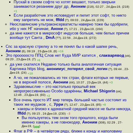
Пускай в своем софте чо хотят вешают, только зверьки
занимаются резанием друг др
,
Аноним
(218), 02:27 , 24-Дек-19, (218)
+1
Если разработчик это исповедует и пилит этот софт, то никто
ему запретить не мож
,
fffdd
(?), 09:03 , 24-Дек-19, (229)
Неославянские ультраконсерватисты наверно тоже бы одобрили,
ибо у них НГ начинае
,
Анони
(?), 17:21 , 23-Дек-19, (164)
да мне кажется в микрософт индусов больше, чем белых причем
вообще тут Санта
,
DmA
(??), 22:56 , 24-Дек-19, (272)
Спс за красную стрелку а то не понял бы о какой шапке речь
,
Аноним
(6), 09:19 , 23-Дек-19, (6)
+16
Это прооооосто ППЦ Слов нет Куда МИР катится
,
слакварявод
(ok),
09:20 , 23-Дек-19, (7)
+6
да уже скатился Недавно только была аналогичная ситуация
Картинка https blog
,
анонимус_потерял_свой_логин
(?), 09:44 , 23-
Дек-19, (24)
+10
А чо, не пожаловались из тех стран, флаги которых не первые,
не в верхней полосе
,
Аноним
(44), 10:37 , 23-Дек-19, (44)
+3
Здравомыслие -- это настолько прошлый век
непрогрессивненько Особо одарённы
,
Michael Shigorin
(ok),
12:46 , 23-Дек-19, (93)
+2
Все очень просто ИТ мир теперь большей частью состояит из
таких же мудаков , с
,
Урри
(?), 12:47 , 23-Дек-19, (95)
+8
хакеры и близко к адекватной средней массе не были никогда
,
fffdd
(?), 09:15 , 24-Дек-19, (230)
–3
Вы пользуетесь тем эхом того прошлого, когда были
именно хакеры, а не говнокодер
,
Аноним
(308), 02:29 , 27-
Дек-19, (
)
308
Флаг в РФ -- в четвёртом ряду, ближе к концу и наполовину