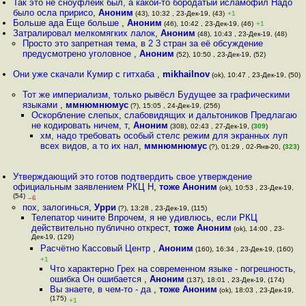
Так это не сноуфлейк был, а какой-то бородатый исламофил Надо
было осла пририсо
,
Аноним
(43), 10:32 , 23-Дек-19, (43)
+1
Больше ада Еще больше
,
Аноним
(46), 10:42 , 23-Дек-19, (46)
+1
Затралировал мелкомягких лалок
,
Аноним
(48), 10:43 , 23-Дек-19, (48)
Просто это запретная тема, в 2 3 стран за её обсуждение
предусмотрено уголовное
,
Аноним
(52), 10:50 , 23-Дек-19, (52)
Они уже скачали Кумир с гитхаба
,
mikhailnov
(ok), 10:47 , 23-Дек-19, (50)
Тот же империализм, только рывёсл Будущее за графическими
языками
,
ммнюмнюмус
(?), 15:05 , 24-Дек-19, (256)
Оскорбление слепых, слабовидящих и дальтоников Предлагаю
не кодировать ничем, т
,
Аноним
(308), 02:43 , 27-Дек-19, (
309
)
хм, надо требовать особый стелс режим для экранных луп
всех видов, а то их нал
,
ммнюмнюмус
(?), 01:29 , 02-Янв-20, (
323
)
Утверждающий это готов подтвердить свое утверждение
официальным заявлением РКЦ Н
,
тоже Аноним
(ok), 10:53 , 23-Дек-19,
(54)
–6
пох, залогинься
,
Урри
(?), 13:28 , 23-Дек-19, (115)
Телепатор чините Впрочем, я не удивлюсь, если РКЦ
действительно публично открест
,
тоже Аноним
(ok), 14:00 , 23-
Дек-19, (129)
Расчётно Кассовый Центр
,
Аноним
(160), 16:34 , 23-Дек-19, (160)
+1
Что характерно Грех на современном языке - погрешность,
ошибка Он ошибается
,
Аноним
(137), 18:01 , 23-Дек-19, (174)
Вы знаете, в чем-то - да
,
тоже Аноним
(ok), 18:03 , 23-Дек-19,
(175)
+1