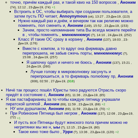
точно, причём каждый раз, и такой квиз на 150 вопросов
,
Аноним
(74), 12:12 , 23-Дек-19, (74)
+1
Встроить в ОС, чтобы выбирать при создании пользователя, а
затем пусть ПО читает
,
Annoynymous
(ok), 13:27 , 23-Дек-19, (113)
Нужно каждый раз и днём, и вечером так как религию можно
поменять, пол сменить и
,
Аноним
(149), 15:52 , 23-Дек-19, (153)
Зачем, просто напоминание типа Вы всегда можете перейти
в , чтобы поменять
,
ммнюмнюмус
(?), 14:10 , 24-Дек-19, (252)
Класс И такие ОС сразу в корзину
,
Аноним
(137), 18:03 , 23-
Дек-19, (176)
Вместе с компом, а то вдруг она фирмварь давно
перепрошила, не забыв сжечь порты
,
ммнюмнюмус
(?),
15:08 , 24-Дек-19, (257)
Я шапочку одел и ничего не боюсь
,
Аноним
(137), 15:21 ,
24-Дек-19, (260)
Лучше голову в микроволновку засунуть и
перепрошиться, а то фирмварь полюбому пр
,
Аноним
(308), 02:50 , 27-Дек-19, (
310
)
Ничё так процесс пошёл Юристы тихо радуются Отрасль скоро
придёт в состояние с
,
Аноним
(65), 11:36 , 23-Дек-19, (65)
Я как пастафарианец за то чтобы каждую пятницу украшали
пиратской шляпой
,
Аноним
(69), 11:59 , 23-Дек-19, (69)
+2
НУ или дуршлаком
,
Аноним
(69), 11:59 , 23-Дек-19, (70)
+2
При Робинзоне Пятница был негром
,
Аноним
(137), 12:08 , 23-Дек-19,
(72)
+1
И пусть все Пятницы будут женского пола причем можно не
негритянки мы же н
,
ыы
(?), 12:15 , 23-Дек-19, (80)
Такое кино тоже было
,
Урри
(?), 13:36 , 23-Дек-19, (120)
+2