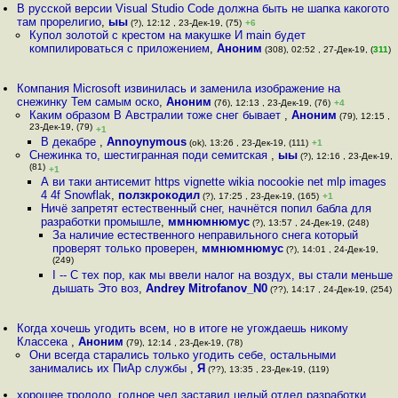
В русской версии Visual Studio Code должна быть не шапка какогото
там прорелигио
,
ыы
(?), 12:12 , 23-Дек-19, (75)
+6
Купол золотой с крестом на макушке И main будет
компилироваться с приложением
,
Аноним
(308), 02:52 , 27-Дек-19, (
311
)
Компания Microsoft извинилась и заменила изображение на
снежинку Тем самым оско
,
Аноним
(76), 12:13 , 23-Дек-19, (76)
+4
Каким образом В Австралии тоже снег бывает
,
Аноним
(79), 12:15 ,
23-Дек-19, (79)
+1
В декабре
,
Annoynymous
(ok), 13:26 , 23-Дек-19, (111)
+1
Снежинка то, шестигранная поди семитская
,
ыы
(?), 12:16 , 23-Дек-19,
(81)
+1
А ви таки антисемит https vignette wikia nocookie net mlp images
4 4f Snowflak
,
ползкрокодил
(?), 17:25 , 23-Дек-19, (165)
+1
Ничё запретят естественный снег, начнётся попил бабла для
разработки промышле
,
ммнюмнюмус
(?), 13:57 , 24-Дек-19, (248)
За наличие естественного неправильного снега который
проверят только проверен
,
ммнюмнюмус
(?), 14:01 , 24-Дек-19,
(249)
I -- С тех пор, как мы ввели налог на воздух, вы стали меньше
дышать Это воз
,
Andrey Mitrofanov_N0
(??), 14:17 , 24-Дек-19, (254)
Когда хочешь угодить всем, но в итоге не угождаешь никому
Классека
,
Аноним
(79), 12:14 , 23-Дек-19, (78)
Они всегда старались только угодить себе, остальными
занимались их ПиАр службы
,
Я
(??), 13:35 , 23-Дек-19, (119)
хорошее трололо, годное чел заставил целый отдел разработки