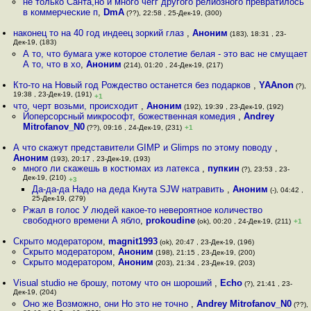
не только Санта,но и много чегг другого релиозного превратилось
в коммерческие п
,
DmA
(??), 22:58 , 25-Дек-19, (300)
наконец то на 40 год индеец зоркий глаз
,
Аноним
(183), 18:31 , 23-
Дек-19, (183)
А то, что бумага уже которое столетие белая - это вас не смущает
А то, что в хо
,
Аноним
(214), 01:20 , 24-Дек-19, (217)
Кто-то на Новый год Рождество останется без подарков
,
YAAnon
(?),
19:38 , 23-Дек-19, (191)
+1
что, черт возьми, происходит
,
Аноним
(192), 19:39 , 23-Дек-19, (192)
Йоперсорсный микрософт, божественная комедия
,
Andrey
Mitrofanov_N0
(??), 09:16 , 24-Дек-19, (231)
+1
А что скажут представители GIMP и Glimps по этому поводу
,
Аноним
(193), 20:17 , 23-Дек-19, (193)
много ли скажешь в костюмах из латекса
,
пупкин
(?), 23:53 , 23-
Дек-19, (210)
+3
Да-да-да Надо на деда Кнута SJW натравить
,
Аноним
(-), 04:42 ,
25-Дек-19, (279)
Ржал в голос У людей какое-то невероятное количество
свободного времени А ябло
,
prokoudine
(ok), 00:20 , 24-Дек-19, (211)
+1
Скрыто модератором
,
magnit1993
(ok), 20:47 , 23-Дек-19, (196)
Скрыто модератором
,
Аноним
(198), 21:15 , 23-Дек-19, (200)
Скрыто модератором
,
Аноним
(203), 21:34 , 23-Дек-19, (203)
Visual studio не брошу, потому что он шороший
,
Echo
(?), 21:41 , 23-
Дек-19, (204)
Оно же Возможно, они Но это не точно
,
Andrey Mitrofanov_N0
(??),