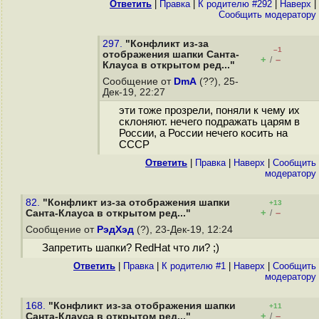
Ответить
|
Правка
|
К родителю #292
|
Наверх
|
Cообщить модератору
297.
"Конфликт из-за
–1
отображения шапки Санта-
+
–
/
Клауса в открытом ред..."
Сообщение от
DmA
(??), 25-
Дек-19, 22:27
эти тоже прозрели, поняли к чему их
склоняют. нечего подражать царям в
России, а России нечего косить на
СССР
Ответить
|
Правка
|
Наверх
|
Cообщить
модератору
82.
"Конфликт из-за отображения шапки
+13
+
–
Санта-Клауса в открытом ред..."
/
Сообщение от
РэдХэд
(?), 23-Дек-19, 12:24
Запретить шапки? RedHat что ли? ;)
Ответить
|
Правка
|
К родителю #1
|
Наверх
|
Cообщить
модератору
168.
"Конфликт из-за отображения шапки
+11
+
–
Санта-Клауса в открытом ред..."
/