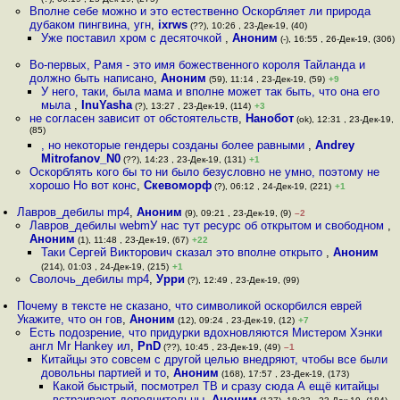
Вполне себе можно и это естественно Оскорбляет ли природа
дубаком пингвина, угн
,
ixrws
(??), 10:26 , 23-Дек-19, (40)
Уже поставил хром с десяточкой
,
Аноним
(-), 16:55 , 26-Дек-19, (306)
Во-первых, Рамя - это имя божественного короля Тайланда и
должно быть написано
,
Аноним
(59), 11:14 , 23-Дек-19, (59)
+9
У него, таки, была мама и вполне может так быть, что она его
мыла
,
InuYasha
(?), 13:27 , 23-Дек-19, (114)
+3
не согласен зависит от обстоятельств
,
Нанобот
(ok), 12:31 , 23-Дек-19,
(85)
, но некоторые гендеры созданы более равными
,
Andrey
Mitrofanov_N0
(??), 14:23 , 23-Дек-19, (131)
+1
Оскорблять кого бы то ни было безусловно не умно, поэтому не
хорошо Но вот конс
,
Скевоморф
(?), 06:12 , 24-Дек-19, (221)
+1
Лавров_дебилы mp4
,
Аноним
(9), 09:21 , 23-Дек-19, (9)
–2
Лавров_дебилы webmУ нас тут ресурс об открытом и свободном
,
Аноним
(1), 11:48 , 23-Дек-19, (67)
+22
Таки Сергей Викторович сказал это вполне открыто
,
Аноним
(214), 01:03 , 24-Дек-19, (215)
+1
Сволочь_дебилы mp4
,
Урри
(?), 12:49 , 23-Дек-19, (99)
Почему в тексте не сказано, что символикой оскорбился eвpeй
Укажите, что он гов
,
Аноним
(12), 09:24 , 23-Дек-19, (12)
+7
Есть подозрение, что придурки вдохновляются Мистером Хэнки
англ Mr Hankey ил
,
PnD
(??), 10:45 , 23-Дек-19, (49)
–1
Китайцы это совсем с другой целью внедряют, чтобы все были
довольны партией и то
,
Аноним
(168), 17:57 , 23-Дек-19, (173)
Какой быстрый, посмотрел ТВ и сразу сюда А ещё китайцы
встраивают дополнительны
,
Аноним