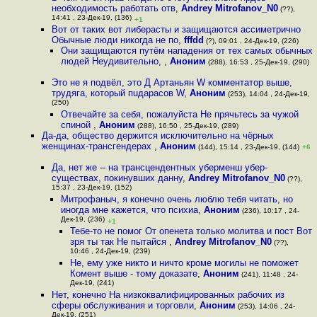
необходимость работать отв
,
Andrey Mitrofanov_N0
(??),
14:41 , 23-Дек-19, (136)
+1
Вот от таких вот либерасты и защищаются ассиметрично
Обычные люди никогда не по
,
fffdd
(?), 09:01 , 24-Дек-19, (226)
Они защищаются путём нападения от тех самых обычных
людей Неудивительно,
,
Аноним
(288), 16:53 , 25-Дек-19, (290)
Это не я подвёл, это Д Артаньян W комментатор выше,
трудяга, который пuдaрacoв W
,
Аноним
(253), 14:04 , 24-Дек-19,
(250)
Отвечайте за себя, пожалуйста Не прячьтесь за чужой
спиной
,
Аноним
(288), 16:50 , 25-Дек-19, (289)
Да-да, общество держится исключительно на чёрных
женщинах-трансгендерах
,
Аноним
(144), 15:14 , 23-Дек-19, (144)
+6
Да, нет же -- на трансцендентных уберменш убер-
существах, покинувших данну
,
Andrey Mitrofanov_N0
(??),
15:37 , 23-Дек-19, (152)
Митрофаныч, я конечно очень люблю тебя читать, но
иногда мне кажется, что психиа
,
Аноним
(236), 10:17 , 24-
Дек-19, (236)
+1
Тебе-то не помог От опенета только молитва и пост Вот
зря ты так Не пытайся
,
Andrey Mitrofanov_N0
(??),
10:46 , 24-Дек-19, (239)
Не, ему уже никто и ничто кроме могилы не поможет
Комент выше - тому доказате
,
Аноним
(241), 11:48 , 24-
Дек-19, (241)
Нет, конечно На низкоквалифицированных рабочих из
сферы обслуживания и торговли
,
Аноним
(253), 14:06 , 24-
Дек-19, (251)