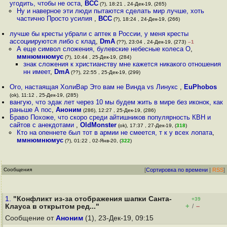
угодить, чтобы не оста
,
ВСС
(?), 18:21 , 24-Дек-19, (265)
Ну и наверное эти люди пытаются сделать мир лучше, хоть
частично Просто усилия
,
ВСС
(?), 18:24 , 24-Дек-19, (266)
лучше бы кресты убрали с аптек в России, у меня кресты
ассоциируются либо с клад
,
DmA
(??), 23:04 , 24-Дек-19, (273)
–1
А еще символ сложения, булевские небесные колеса O
,
ммнюмнюмус
(?), 10:44 , 25-Дек-19, (284)
знак сложения к христианству мне кажется никакого отношения
нн имеет
,
DmA
(??), 22:55 , 25-Дек-19, (299)
Ого, настаящая ХолиВар Это вам не Винда vs Линукс
,
EuPhobos
(ok), 11:12 , 25-Дек-19, (285)
вангую, что эдак лет через 10 мы будем жить в мире без иконок, как
раньше А пос
,
Аноним
(286), 12:27 , 25-Дек-19, (286)
Браво Похоже, что скоро среди айтишников популярность КВН и
сайтов с анекдотами
,
OldMonster
(ok), 17:37 , 27-Дек-19, (
318
)
Кто на опеннете был тот в армии не смеется, т к у всех лопата
,
ммнюмнюмус
(?), 01:22 , 02-Янв-20, (
322
)
Сообщения
[
Сортировка по времени
|
RSS
]
1.
"Конфликт из-за отображения шапки Санта-
+39
+
–
Клауса в открытом ред..."
/
Сообщение от
Аноним
(1), 23-Дек-19, 09:15