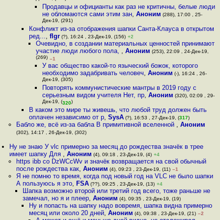
Продавцы и официанты как раз не критичны, белые люди
не обломаются сами этим зан
,
Аноним
(288), 17:00 , 25-
Дек-19, (291)
Конфликт из-за отображения шапки Санта-Клауса в открытом
ред...
,
flgr
(?), 16:24 , 23-Дек-19, (156)
+2
Очевидно, в создании материальных ценностей принимают
участие люди любого пола,
,
Аноним
(253), 22:09 , 24-Дек-19,
(269)
–1
У вас общество какой-то языческий божок, которого
необходимо задабривать человеч
,
Аноним
(-), 16:24 , 26-
Дек-19, (305)
Повторять коммунистические мантры в 2019 году с
серьезным видом учителя Нет, пр
,
Аноним
(320), 02:09 , 29-
Дек-19, (
)
320
В каком это мире ты живешь, что любой труд должен быть
оплачен независимо от р
,
SysA
(?), 16:53 , 27-Дек-19, (
317
)
Бабло же, всё из-за бабла В примитивной вселенной
,
Аноним
(302), 14:17 , 26-Дек-19, (302)
Ну не знаю У vlc примерно за месяц до рождества значёк в трее
имеет шапку Для
,
Аноним
(4), 09:18 , 23-Дек-19, (4)
+4
https ibb co DzWCcWv и значёк возвращается на свой обычный
после рождества как
,
Аноним
(4), 09:23 , 23-Дек-19, (11)
–1
Я не помню то время, когда под новый год на VLC не было шапки
А пользуюсь я это
,
FSA
(??), 09:25 , 23-Дек-19, (13)
+4
Шапка возможно второй или третий год всего, тоже раньше не
замечал, но я и плеер
,
Аноним
(4), 09:35 , 23-Дек-19, (19)
Ну и попасть на шапку надо вовремя, шапка видна примерно
месяц или около 20 дней
,
Аноним
(4), 09:38 , 23-Дек-19, (21)
–2