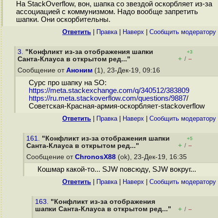
На StackOverflow, вон, шапка со звездой оскорбляет из-за
ассоциацией с коммунизмом. Надо вообще запретить
шапки. Они оскорбительны.
Ответить
|
Правка
|
Наверх
|
Cообщить модератору
3.
"Конфликт из-за отображения шапки
+3
+
–
Санта-Клауса в открытом ред..."
/
Сообщение от
Аноним
(1), 23-Дек-19, 09:16
Cурс про шапку на SO:
https://meta.stackexchange.com/q/340512/383809
https://ru.meta.stackoverflow.com/questions/9887
/
Советская-Красная-армия-оскорбляет-stackoverflow
Ответить
|
Правка
|
Наверх
|
Cообщить модератору
161.
"Конфликт из-за отображения шапки
+5
+
–
Санта-Клауса в открытом ред..."
/
Сообщение от
ChronosX88
(ok), 23-Дек-19, 16:35
Кошмар какой-то... SJW повсюду, SJW вокруг...
Ответить
|
Правка
|
Наверх
|
Cообщить модератору
163.
"Конфликт из-за отображения
шапки Санта-Клауса в открытом ред..."
+
–
/