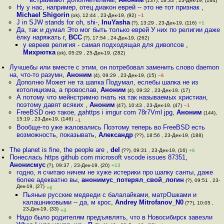
(137), 18:33 , 23-Дек-19, (184)
Ну у нас, например, отец диакон еврей -- это не тот признак
,
Michael Shigorin
(ok), 12:44 , 23-Дек-19, (92)
–1
J in SJW stands for oh, shi-
,
InuYasha
(?), 13:29 , 23-Дек-19, (116)
+1
Да, так и думал Это мог быть только еврей У них по религии даже
ёлку наряжать г
,
ВСС
(?), 17:54 , 24-Дек-19, (262)
у евреев религия - самая подходящая для дивопсов
,
Михрютка
(ok), 05:29 , 25-Дек-19, (282)
Лучшебы или вместе с этим, он потребовал заменить слово daemon
на, что-то разумн
,
Аноним
(4), 09:29 , 23-Дек-19, (15)
–6
Дополню Может не та шапка Подумал, еслебы шапка не из
котолицизма, а провослав
,
Аноним
(4), 09:32 , 23-Дек-19, (17)
А потому что мейнстримно гнать на так называемых христиан,
поэтому давят всяких
,
Аноним
(47), 10:43 , 23-Дек-19, (47)
–1
FreeBSD оно такое, даhttps i imgur com 78r7Vml jpg
,
Аноним
(144),
15:19 , 23-Дек-19, (146)
–1
Вообще-то уже жаловались Поэтому теперь во FreeBSD есть
возможность, показывать
,
Александр
(??), 18:56 , 23-Дек-19, (188)
The planet is fine, the people are
,
del
(??), 09:31 , 23-Дек-19, (16)
+6
Понеслась https github com microsoft vscode issues 87351
,
Анонисмус
(?), 09:37 , 23-Дек-19, (20)
+13
годно, я считаю ничем не хуже истерики про шапку санты, даже
более адекватно вы
,
анонимус_потерял_свой_логин
(?), 09:51 , 23-
Дек-19, (27)
+6
Пьяные русские медведи с балалайками, матрОшками и
калашниковыми -- да, м крос
,
Andrey Mitrofanov_N0
(??), 10:05 ,
23-Дек-19, (33)
+3
Надо было родителям предъявлять, что в Новосибирск завезли