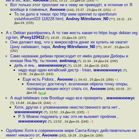
им в МС жал
,
Аноним
(145), 15:15 , 23-Дек-19, (145)
+2
Вот только этот троллинг ни к чему не приведёт, в отличие от Я
вообще в сомненья
,
Аноним
(144), 15:37 , 23-Дек-19, (151)
–2
То ли дело в темах про http www opennet ru openforum
vsluhforumID3 118228 html
,
Andrey Mitrofanov_N0
(??), 16:11 , 23-
Дек-19, (155)
А с Debian разобрались А то там жесть какая-то https bugs debian org
cgi-bin
,
iPony129412
(?), 16:25 , 23-Дек-19, (157)
Они делают вид, что у микрософта денег их купить не хватит
Цену набивают, пара
,
Andrey Mitrofanov_N0
(??), 16:47 , 23-Дек-19,
(162)
Само название дебиан происходит от имён девушки Деборы и
юноши Яна Ну, ты поним
,
вейланд
(?), 11:34 , 24-Дек-19, (240)
дебь и янь
,
ммнюмнюмус
(?), 13:35 , 24-Дек-19, (242)
надо еще один китайский дистр - Inian
,
ммнюмнюмус
(?),
13:39 , 24-Дек-19, (243)
Еще есть Pidora
,
Аноним
(-), 04:43 , 25-Дек-19, (280)
+1
Консенсус достигнут, вселенная обрела точку опоры,
полярные мишки могут спать сп
,
Аноним
(308), 03:05 , 27-
Дек-19, (
)
314
А ещё telebears cow Вообще надо все проверять
,
ммнюмнюмус
(?), 13:48 , 24-Дек-19, (244)
–1
Хотя, других с упоминанием неестественного акта нет
,
ммнюмнюмус
(?), 13:52 , 24-Дек-19, (245)
–1
P S Можно подумать у нас это не вызовет проблем
,
ммнюмнюмус
(?), 13:52 , 24-Дек-19, (246)
–1
Одобряю Хотя в современном мире Санта-Клаус действивтельно не
имеет никакого от
,
Аноним
(182), 18:28 , 23-Дек-19, (180)