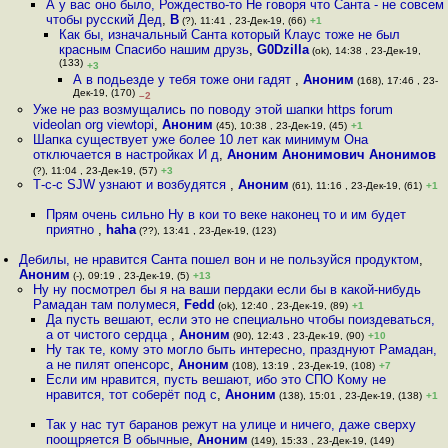
А у вас оно было, Рождество-то Не говоря что Санта - не совсем
чтобы русский Дед
,
В
(?), 11:41 , 23-Дек-19, (66)
+1
Как бы, изначальный Санта который Клаус тоже не был
красным Спасибо нашим друзь
,
G0Dzilla
(ok), 14:38 , 23-Дек-19,
(133)
+3
А в подьезде у тебя тоже они гадят
,
Аноним
(168), 17:46 , 23-
Дек-19, (170)
–2
Уже не раз возмущались по поводу этой шапки https forum
videolan org viewtopi
,
Аноним
(45), 10:38 , 23-Дек-19, (45)
+1
Шапка существует уже более 10 лет как минимум Она
отключается в настройках И д
,
Аноним Анонимович Анонимов
(?), 11:04 , 23-Дек-19, (57)
+3
Т-с-с SJW узнают и возбудятся
,
Аноним
(61), 11:16 , 23-Дек-19, (61)
+1
Прям очень сильно Ну в кои то веке наконец то и им будет
приятно
,
haha
(??), 13:41 , 23-Дек-19, (123)
Дебилы, не нравится Санта пошел вон и не пользуйся продуктом
,
Аноним
(-), 09:19 , 23-Дек-19, (5)
+13
Ну ну посмотрел бы я на ваши пердаки если бы в какой-нибудь
Рамадан там полумеся
,
Fedd
(ok), 12:40 , 23-Дек-19, (89)
+1
Да пусть вешают, если это не специально чтобы поиздеваться,
а от чистого сердца
,
Аноним
(90), 12:43 , 23-Дек-19, (90)
+10
Ну так те, кому это могло быть интересно, празднуют Рамадан,
а не пилят опенсорс
,
Аноним
(108), 13:19 , 23-Дек-19, (108)
+7
Если им нравится, пусть вешают, ибо это СПО Кому не
нравится, тот соберёт под с
,
Аноним
(138), 15:01 , 23-Дек-19, (138)
+1
Так у нас тут баранов режут на улице и ничего, даже сверху
поощряется В обычные
,
Аноним
(149), 15:33 , 23-Дек-19, (149)