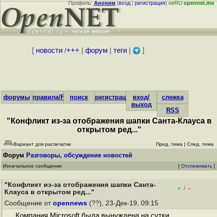
Профиль:
Аноним
(
вход
|
регистрация
)
неRU
opennet.me
[
новости
/
+++
|
форум
|
теги
|
]
форумы
правила/FAQ
поиск
регистрация
вход/
слежка
выход
RSS
"Конфликт из-за отображения шапки Санта-Клауса в
открытом ред..."
Вариант для распечатки
Пред. тема
|
След. тема
Форум
Разговоры, обсуждение новостей
Изначальное сообщение
[
Отслеживать
]
"Конфликт из-за отображения шапки Санта-
+
–
/
Клауса в открытом ред..."
Сообщение от
opennews
(??), 23-Дек-19, 09:15
Компания Microsoft была вынуждена на сутки