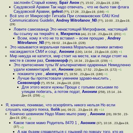
заслонён Старый комму
,
Брат Анон
(?), 15:02 , 23-Дек-19, (139)
Саудовской Аравии Так надо отвечать , что не было там флага
Саудовской Аравии
,
gefest
(??), 17:26 , 23-Дек-19, (166)
+5
Всё зло от Микрософт Гитхаба При сломановских GNU Kind
Communications Guidelin
,
Andrey Mitrofanov_N0
(??), 10:00 , 23-Дек-19,
(29)
Ловите самозванца Это ненастоящий Митрофанов, настоящий
бы ссылку на текрайтс в
,
Михрютка
(ok), 21:18 , 23-Дек-19, (201)
+1
Всем, кому я что не то вставил -- всем прощаю
,
Andrey
Mitrofanov_N0
(??), 09:02 , 24-Дек-19, (228)
Это называется моральная паника Моральные паники активно
насаждаются СМИ и соцс
,
Аноним
(130), 14:04 , 23-Дек-19, (130)
+1
Мир никуда не катится, мир стоит на месте, как и люди стоят на
месте в своем раз
,
Скевоморф
(?), 16:34 , 23-Дек-19, (159)
+1
Это притеснение тупы W альтернативно одаренных Немедленно
удали комментарий, ил
,
Аноним
(168), 17:52 , 23-Дек-19, (172)
+1
покажите уже
,
alexrayne
(?), 18:50 , 23-Дек-19, (186)
+1
Лучше бы протестовали умением здраво-мыслить
,
Скевоморф
(?), 05:54 , 24-Дек-19, (220)
Для этого мозги нужны Проще с голыми сиcьками по
улицам побегать, а потом подат
,
Аноним
(258), 15:14 , 24-
Дек-19, (258)
+1
Я, конечно, понимаю, что оскорблять никого нельзя Но если
слушать каждого поеха
,
llolik
(ok), 09:21 , 23-Дек-19, (8)
+14
Конечно шовинизм Надо Мамо мыло раму
,
Аноним
(26), 09:50 , 23-
Дек-19, (26)
+5
Какое такое мамо Родитель 8470 1
,
Аноним
(37), 10:16 , 23-Дек-19,
(37)
+3
А как будем справляться с грызней по поводу того, кто из