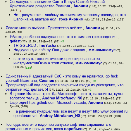
Соглашусь с анонимом Санта Клаус Святой Николай
Христианское рождество Религия
,
Аноним
(144), 15:22 , 23-Дек-19,
(147)
–1
Нет, разумеется, любому вменяемому человеку очевидно, что
шапочка на аватаре есл
,
тоже Аноним
(ok), 17:48 , 23-Дек-19, (171)
Яблоко можно выбрать Притяжство всё-же
,
Аноним
(-), 11:04 , 23-
Дек-19, (58)
Яблоко,особенно надкусанное - это ж символ грехопадения
,
gefest
(??), 11:20 , 23-Дек-19, (62)
+5
TRIGGERED
,
InuYasha
(?), 13:55 , 23-Дек-19, (127)
Надкусанную свёклу Она даже сладкая
,
ммнюмнюмус
(?),
14:59 , 24-Дек-19, (255)
в этом суть гедонистически-ориентированных кх,
инструментовОкна а этоп отноше
,
ммнюмнюмус
(?), 01:34 , 02-
Янв-20, (
)
324
Единственный адекватный CoC - это кому не нравится, go fuck
yourself Всем ано
,
Сишник
(?), 11:16 , 23-Дек-19, (60)
+9
Проприетарный код создается закрытым иходя из убеждения, что
открытый код делает
,
Я
(??), 11:23 , 23-Дек-19, (63)
+2
В цеккви Имакса - грех Да Микрософт - секта, cатанисты, культ
золотого тельца
,
Andrey Mitrofanov_N0
(??), 12:10 , 23-Дек-19, (73)
Ещё одинhttps github com Microsoft vscode
,
Аноним
(144), 15:24 , 23-
Дек-19, (148)
, а раненных пуаршеллом всё везут и везут http www opennet ru
openforum vsl
,
Andrey Mitrofanov_N0
(??), 16:31 , 23-Дек-19, (158)
Господи, всего-то надо при запуске софтины спрашивать о
религиозных и прочих сек
,
жека воробьев
(?), 11:34 , 23-Дек-19, (64)