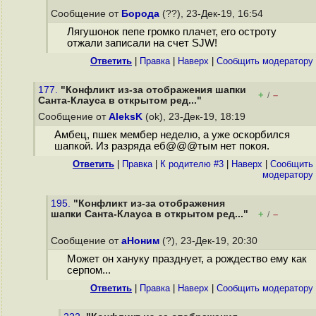
Сообщение от
Борода
(??), 23-Дек-19, 16:54
Лягушонок пепе громко плачет, его остроту
отжали записали на счет SJW!
Ответить
|
Правка
|
Наверх
|
Cообщить модератору
177.
"Конфликт из-за отображения шапки
+
–
/
Санта-Клауса в открытом ред..."
Сообщение от
AleksK
(ok), 23-Дек-19, 18:19
Амбец, пшек мембер неделю, а уже оскорбился
шапкой. Из разряда еб@@@тым нет покоя.
Ответить
|
Правка
|
К родителю #3
|
Наверх
|
Cообщить
модератору
195.
"Конфликт из-за отображения
шапки Санта-Клауса в открытом ред..."
+
–
/
Сообщение от
аНоним
(?), 23-Дек-19, 20:30
Может он хануку празднует, а рождество ему как
серпом...
Ответить
|
Правка
|
Наверх
|
Cообщить модератору