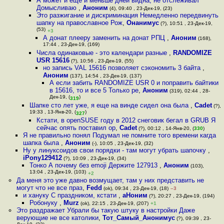
А может и ещё и меньше дней видна, не отслеживал
Домысливаю
,
Аноним
(4), 09:40 , 23-Дек-19, (23)
Это разжигание и дискриминация Немедленно передвинуть
шапку на православное Рож
,
Онанимус
(?), 10:51 , 23-Дек-19,
(53)
+3
А донат плееру заменить на донат РПЦ
,
Аноним
(168),
17:44 , 23-Дек-19, (169)
Числа одинаковые - это календари разные
,
RANDOMIZE
USR 15616
(?), 10:56 , 23-Дек-19, (55)
но запись VAL 15616 позволяет сэкономить 3 байта
,
Аноним
(137), 14:54 , 23-Дек-19, (137)
А если забить RANDOMIZE USR 0 и поправить байтики
в 15616, то и все 5 Только ре
,
Аноним
(319), 02:44 , 28-
Дек-19, (
)
319
Шапке сто лет уже, я еще на винде сидел она была
,
Cadet
(?),
19:33 , 13-Янв-20, (
)
327
Кстати, в openSUSE году в 2012 снеговик бегал в GRUB Я
сейчас опять поставил op
,
Cadet
(?), 00:12 , 14-Янв-20, (
330
)
Я не правильно понял Подумал не помните того времени кагда
шапка была
,
Аноним
(-), 10:05 , 23-Дек-19, (32)
Ну у линуксоидов свои порядки - там могут убрать шапочку
,
iPony129412
(?), 10:09 , 23-Дек-19, (34)
Тонко А почему без emoji Держите 127913
,
Аноним
(103),
13:04 , 23-Дек-19, (103)
+2
Да меня это уже давно возмущает, там у них представить не
могут что не все праз
,
Fedd
(ok), 09:34 , 23-Дек-19, (18)
–3
и хануку С праздником, кстати
,
аНоним
(?), 20:27 , 23-Дек-19, (194)
Робонуку
,
Murz
(ok), 22:15 , 23-Дек-19, (207)
+1
Это раздражает Убрали бы такую штуку в настройки Даже
верующие не все католики
,
Тот_Самый_Анонимус
(?), 09:39 , 23-