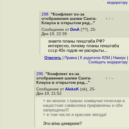
модератору
298.
"Конфликт из-за
отображения шапки Санта-
+
–
/
Клауса в открытом ред..."
Сообщение от
DmA
(??), 25-
Дек-19, 22:39
знаете планы генштаба РФ?
интересно, почему планы генштаба
ссср 40х годов не раскрыты...
Ответить
|
Правка
|
К родителю #294
|
Наверх
|
Cообщить модератору
295.
"Конфликт из-за
отображения шапки Санта-
+
–
/
Клауса в открытом ред..."
Сообщение от
AleksK
(ok), 25-
Дек-19, 21:52
> во многих странах коммунистическая и
нацисткая символика приравнены и обе
запрещены!!!
> в том числе и красная звезда!
Это в/на цеевропе?