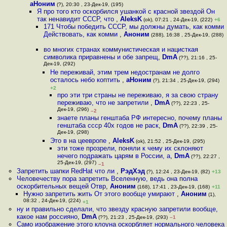
аНоним
(?), 20:30 , 23-Дек-19, (195)
Я про того кто оскорбился ушанкой с красной звездой Он
так ненавидит СССР, что
,
AleksK
(ok), 07:21 , 24-Дек-19, (222)
+6
171 Чтобы победить СССР, мы должны думать, как комми
Действовать, как комми
,
Аноним
(288), 16:38 , 25-Дек-19, (288)
во многих странах коммунистическая и нацисткая
символика приравнены и обе запрещ
,
DmA
(??), 21:16 , 25-
Дек-19, (292)
Не переживай, этим трем недостранам не долго
осталось небо коптить
,
аНоним
(?), 21:34 , 25-Дек-19, (294)
+2
про эти три страны не переживаю, я за свою страну
переживаю, что не запретили
,
DmA
(??), 22:23 , 25-
Дек-19, (296)
–2
знаете планы генштаба РФ интересно, почему планы
генштаба ссср 40х годов не раск
,
DmA
(??), 22:39 , 25-
Дек-19, (298)
Это в на цеевропе
,
AleksK
(ok), 21:52 , 25-Дек-19, (295)
эти тоже прозрели, поняли к чему их склоняют
нечего подражать царям в России, а
,
DmA
(??), 22:27 ,
25-Дек-19, (297)
–1
Запретить шапки RedHat что ли
,
РэдХэд
(?), 12:24 , 23-Дек-19, (82)
+13
Человечеству пора запретить Вселенную, ведь она полна
оскорбительных вещей Отвр
,
Аноним
(168), 17:41 , 23-Дек-19, (168)
+11
Нужно запретить жить От этого вообще умирают
,
Аноним
(1),
08:32 , 24-Дек-19, (224)
+1
ну и правильно сделали, что звезду красную запретили вообще,
какое нам россияно
,
DmA
(??), 21:23 , 25-Дек-19, (293)
–1
Само изображение этого клоуна оскорбляет нормального человека