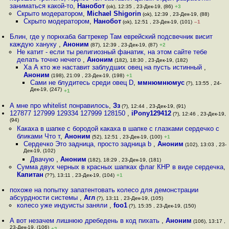
заниматься какой-то
,
Нанобот
(ok), 12:35 , 23-Дек-19, (86)
+3
Скрыто модератором
,
Michael Shigorin
(ok), 12:39 , 23-Дек-19, (88)
Скрыто модератором
,
Нанобот
(ok), 12:51 , 23-Дек-19, (101)
–1
Блин, где у порнхаба багтрекер Там еврейский подсвечник висит
каждую хануку
,
Аноним
(87), 12:39 , 23-Дек-19, (87)
+2
Не катит - если ты религиозный фанатик, на этом сайте тебе
делать точно нечего
,
Аноним
(182), 18:30 , 23-Дек-19, (182)
Ха А кто же наставит заблудших овец на пусть истинный
,
Аноним
(198), 21:09 , 23-Дек-19, (198)
+1
Сами не блудитесь среди овец D
,
ммнюмнюмус
(?), 13:55 , 24-
Дек-19, (247)
+1
А мне про whitelist понравилось
,
Зз
(?), 12:44 , 23-Дек-19, (91)
127877 127999 129334 127999 128150
,
iPony129412
(?), 12:46 , 23-Дек-19,
(94)
Какаха в шапке с бородой какаха в шапке с глазками сердечко с
бликами Что т
,
Аноним
(52), 12:51 , 23-Дек-19, (100)
+1
Сердечко Это задница, просто задница b
,
Аноним
(102), 13:03 , 23-
Дек-19, (102)
Двачую
,
Аноним
(182), 18:29 , 23-Дек-19, (181)
Сумма двух черных в красных шапках флаг КНР в виде сердечка
,
Капитан
(??), 13:11 , 23-Дек-19, (104)
+1
похоже на попытку запатентовать колесо для демонстрации
абсурдности системы
,
Агл
(?), 13:11 , 23-Дек-19, (105)
колесо уже индуисты заняли
,
foo1
(?), 15:35 , 23-Дек-19, (150)
А вот незачем лишнюю дребедень в код пихать
,
Аноним
(106), 13:17 ,
23-Дек-19, (106)
+2