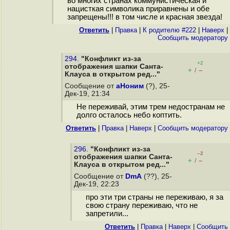
во многих странах коммунистическая и
нацисткая символика приравнены и обе
запрещены!!! в том числе и красная звезда!
Ответить
|
Правка
|
К родителю #222
|
Наверх
|
Cообщить модератору
294.
"Конфликт из-за
+2
отображения шапки Санта-
+
–
/
Клауса в открытом ред..."
Сообщение от
аНоним
(?), 25-
Дек-19, 21:34
Не переживай, этим трем недостранам не
долго осталось небо коптить.
Ответить
|
Правка
|
Наверх
|
Cообщить модератору
296.
"Конфликт из-за
–2
отображения шапки Санта-
+
–
/
Клауса в открытом ред..."
Сообщение от
DmA
(??), 25-
Дек-19, 22:23
про эти три страны не переживаю, я за
свою страну переживаю, что не
запретили...
Ответить
|
Правка
|
Наверх
|
Cообщить