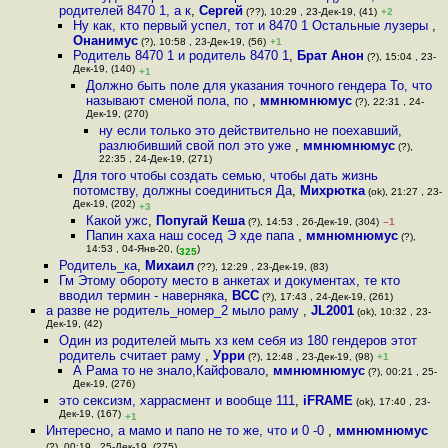
родителей 8470 1, а к
,
Сергей
(??), 10:29 , 23-Дек-19, (41)
+2
Ну как, кто первый успел, тот и 8470 1 Остальные лузеры
,
Онанимус
(?), 10:58 , 23-Дек-19, (56)
+1
Родитель 8470 1 и родитель 8470 1
,
Брат Анон
(?), 15:04 , 23-
Дек-19, (140)
+1
Должно быть поле для указания точного гендера То, что
называют сменой пола, по
,
ммнюмнюмус
(?), 22:31 , 24-
Дек-19, (270)
ну если только это действительно не поехавший,
разлюбивший свой пол это уже
,
ммнюмнюмус
(?),
22:35 , 24-Дек-19, (271)
Для того чтобы создать семью, чтобы дать жизнь
потомству, должны соединиться Да
,
Михрютка
(ok), 21:27 , 23-
Дек-19, (202)
+3
Какой ужс
,
Попугай Кеша
(?), 14:53 , 26-Дек-19, (304)
–1
Папин хаха наш сосед Э хде папа
,
ммнюмнюмус
(?),
14:53 , 04-Янв-20, (
)
325
Родитель_ка
,
Михаил
(??), 12:29 , 23-Дек-19, (83)
Гм Этому обороту место в анкетах и документах, те кто
вводил термин - наверняка
,
ВСС
(?), 17:43 , 24-Дек-19, (261)
а разве не родитель_номер_2 мыло раму
,
JL2001
(ok), 10:32 , 23-
Дек-19, (42)
Один из родителей мыть хз кем себя из 180 гендеров этот
родитель считает раму
,
Урри
(?), 12:48 , 23-Дек-19, (98)
+1
А Рама то не знало,Кайфовало
,
ммнюмнюмус
(?), 00:21 , 25-
Дек-19, (276)
это сексизм, харрасмент и вообще 111
,
iFRAME
(ok), 17:40 , 23-
Дек-19, (167)
+1
Интересно, а мамо и папо не то же, что и 0 -0
,
ммнюмнюмус
(?), 00:19 , 25-Дек-19, (275)