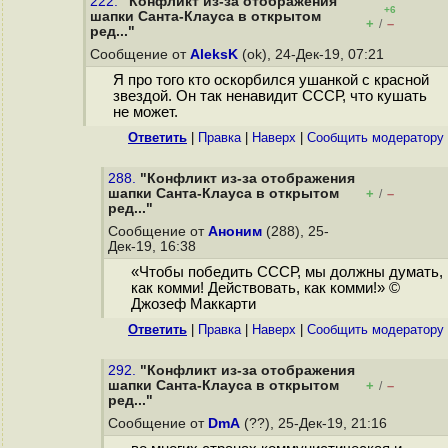
222.
"Конфликт из-за отображения
+6
шапки Санта-Клауса в открытом
+
–
/
ред..."
Сообщение от
AleksK
(ok), 24-Дек-19, 07:21
Я про того кто оскорбился ушанкой с красной
звездой. Он так ненавидит СССР, что кушать
не может.
Ответить
|
Правка
|
Наверх
|
Cообщить модератору
288.
"Конфликт из-за отображения
шапки Санта-Клауса в открытом
+
–
/
ред..."
Сообщение от
Аноним
(288), 25-
Дек-19, 16:38
«Чтобы победить СССР, мы должны думать,
как комми! Действовать, как комми!» ©
Джозеф Маккарти
Ответить
|
Правка
|
Наверх
|
Cообщить модератору
292.
"Конфликт из-за отображения
шапки Санта-Клауса в открытом
+
–
/
ред..."
Сообщение от
DmA
(??), 25-Дек-19, 21:16