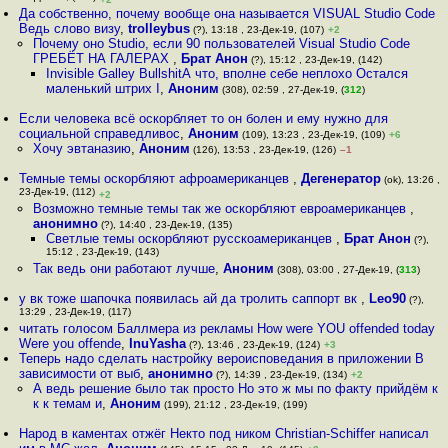
Да собственно, почему вообще она называется VISUAL Studio Code
Ведь слово визу
,
trolleybus
(?), 13:18 , 23-Дек-19, (107)
+2
Почему оно Studio, если 90 пользователей Visual Studio Code
ГРЕБЁТ НА ГАЛЕРАХ
,
Брат Анон
(?), 15:12 , 23-Дек-19, (142)
Invisible Galley BullshitА что, вполне себе неплохо Остался
маленький штрих I
,
Аноним
(308), 02:59 , 27-Дек-19, (
312
)
Если человека всё оскорбляет то он болен и ему нужно для
социальной справедливос
,
Аноним
(109), 13:23 , 23-Дек-19, (109)
+6
Хочу эвтаназию
,
Аноним
(126), 13:53 , 23-Дек-19, (126)
–1
Темные темы оскорбляют афроамериканцев
,
Дегенератор
(ok), 13:26 ,
23-Дек-19, (112)
+2
Возможно темные темы так же оскорбляют евроамериканцев
,
анонимно
(?), 14:40 , 23-Дек-19, (135)
Светлые темы оскорбляют русскоамериканцев
,
Брат Анон
(?),
15:12 , 23-Дек-19, (143)
Так ведь они работают лучше
,
Аноним
(308), 03:00 , 27-Дек-19, (
313
)
у вк тоже шапочка появилась ай да тролить саппорт вк
,
Leo90
(?),
13:29 , 23-Дек-19, (117)
читать голосом Баллмера из рекламы How were YOU offended today
Were you offende
,
InuYasha
(?), 13:46 , 23-Дек-19, (124)
+3
Теперь надо сделать настройку вероисповедания в приложении В
зависимости от выб
,
анонимно
(?), 14:39 , 23-Дек-19, (134)
+2
А ведь решение было так просто Но это ж мы по факту прийдём к
к к темам и
,
Аноним
(199), 21:12 , 23-Дек-19, (199)
Народ в каментах отжёг Некто под ником Christian-Schiffer написал