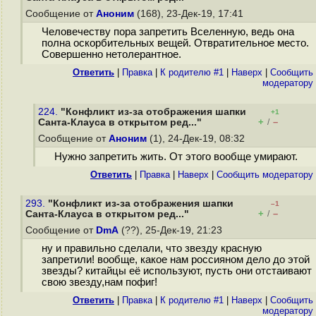
Сообщение от
Аноним
(168), 23-Дек-19, 17:41
Человечеству пора запретить Вселенную, ведь она
полна оскорбительных вещей. Отвратительное место.
Совершенно нетолерантное.
Ответить
|
Правка
|
К родителю #1
|
Наверх
|
Cообщить
модератору
224.
"Конфликт из-за отображения шапки
+1
+
–
Санта-Клауса в открытом ред..."
/
Сообщение от
Аноним
(1), 24-Дек-19, 08:32
Нужно запретить жить. От этого вообще умирают.
Ответить
|
Правка
|
Наверх
|
Cообщить модератору
293.
"Конфликт из-за отображения шапки
–1
+
–
Санта-Клауса в открытом ред..."
/
Сообщение от
DmA
(??), 25-Дек-19, 21:23
ну и правильно сделали, что звезду красную
запретили! вообще, какое нам россияном дело до этой
звезды? китайцы её используют, пусть они отстаивают
свою звезду,нам пофиг!
Ответить
|
Правка
|
К родителю #1
|
Наверх
|
Cообщить
модератору